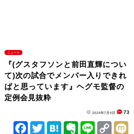
ニュース
『(グスタフソンと前田直輝につい
て)次の試合でメンバー入りできれ
ばと思っています』ヘグモ監督の
定例会見抜粋
73
2024年7月4日
F
T
H
E
L
C
M