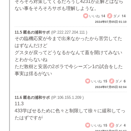
そろそろ対策してくるだろうし4231が正解とはなら
ない事をそろそろサポも理解しような。
いいね
14
ダメ
14
2024年07月05日 01:10
11.5 匿名の浦和サポ
(IP:222.227.204.111 )
その臨機応変が今まで出来なかったから苦労してた
はずなんだけど
グスタが戻ってどうなるかなんて蓋を開けてみない
とわからないね
ただ敦樹と安居の2ボラで今シーズン1の試合をした
事実は揺るがない
いいね
15
ダメ
6
2024年07月05日 02:04
11.6 匿名の浦和サポ
(IP:106.155.1.209 )
11.3
433学ばせるために色々と制限して徐々に緩和してっ
たはずですが
いいね
15
ダメ
4