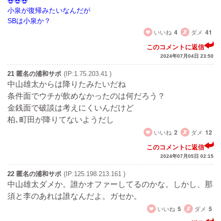
小泉が復帰みたいなんだが
SBは小泉か？
いいね
4
ダメ
41
このコメントに返信
2024年07月04日 23:50
21 匿名の浦和サポ
(IP:1.75.203.41 )
中山雄太からは降りたみたいだね
条件面でウチが飲めなかったのは何だろう？
金銭面で破談は考えにくいんだけど
柏､町田が降りてないようだし
いいね
2
ダメ
12
このコメントに返信
2024年07月05日 02:15
22 匿名の浦和サポ
(IP:125.198.213.161 )
中山雄太ダメか。誰かオファーしてるのかな。しかし、那
須と李のあれは誰なんだよ。ガセか。
いいね
5
ダメ
5