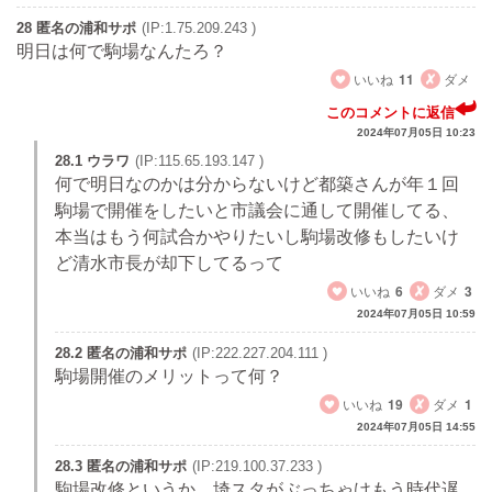
28 匿名の浦和サポ
(IP:1.75.209.243 )
明日は何で駒場なんたろ？
いいね
11
ダメ
このコメントに返信
2024年07月05日 10:23
28.1 ウラワ
(IP:115.65.193.147 )
何で明日なのかは分からないけど都築さんが年１回
駒場で開催をしたいと市議会に通して開催してる、
本当はもう何試合かやりたいし駒場改修もしたいけ
ど清水市長が却下してるって
いいね
6
ダメ
3
2024年07月05日 10:59
28.2 匿名の浦和サポ
(IP:222.227.204.111 )
駒場開催のメリットって何？
いいね
19
ダメ
1
2024年07月05日 14:55
28.3 匿名の浦和サポ
(IP:219.100.37.233 )
駒場改修というか、埼スタがぶっちゃけもう時代遅