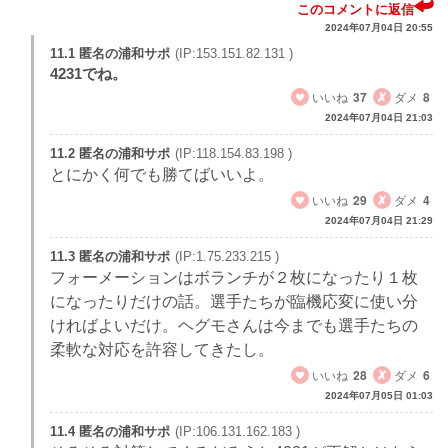
このコメントに返信
2024年07月04日 20:55
11.1 匿名の浦和サポ
(IP:153.151.82.131 )
4231でね。
いいね
37
ダメ
8
2024年07月04日 21:03
11.2 匿名の浦和サポ
(IP:118.154.83.198 )
とにかく何でも勝てばいいよ。
いいね
29
ダメ
4
2024年07月04日 21:29
11.3 匿名の浦和サポ
(IP:1.75.233.215 )
フォーメーションはボランチが２枚になったり１枚
になったりだけの話。選手たちが臨機応変に使い分
ければよいだけ。ヘグモさんは今までも選手たちの
柔軟な対応を許容してきたし。
いいね
28
ダメ
6
2024年07月05日 01:03
11.4 匿名の浦和サポ
(IP:106.131.162.183 )