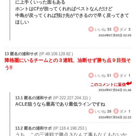
に上手くいった面もある
ホントはCFが担ってくれればベストなんだけど
中島が戻ってくれば預け先ができるので早く戻ってきて
ほしい
いいね
33
ダメ
3
2024年07月05日 02:09
13 匿名の浦和サポ
(IP:49.109.129.92 )
降格圏にいるチームとの３連戦、油断せず勝ち点９目指そ
う!!
いいね
51
ダメ
1
このコメントに返信
2024年07月04日 21:46
13.1 匿名の浦和サポ
(IP:222.227.204.111 )
ACLE狙うなら最高であり最低ラインですね
いいね
28
ダメ
1
2024年07月04日 22:22
13.2 匿名の浦和サポ
(IP:118.4.198.253 )
うち、この三連戦で勝点３なんて事もなくもないか