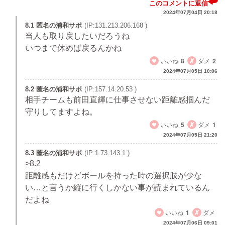
このコメントに返信
2024年07月04日 20:18
8.1 匿名の浦和サポ
(IP:131.213.206.168 )
当人も取り戻したいだろうね
いつまで休めば戻るんかね
いいね
8
ダメ
2
2024年07月05日 10:06
8.2 匿名の浦和サポ
(IP:157.14.20.53 )
相手チームも前田直輝に仕事させない距離感掴んだ
守りしてますよね。
いいね
5
ダメ
1
2024年07月05日 21:20
8.3 匿名の浦和サポ
(IP:1.73.143.1 )
>8.2
距離感もだけどボールを持った時の選択肢が少な
い…と言うか縦に行くしかない事が読まれているん
だよね
いいね
1
ダメ
2024年07月06日 09:01