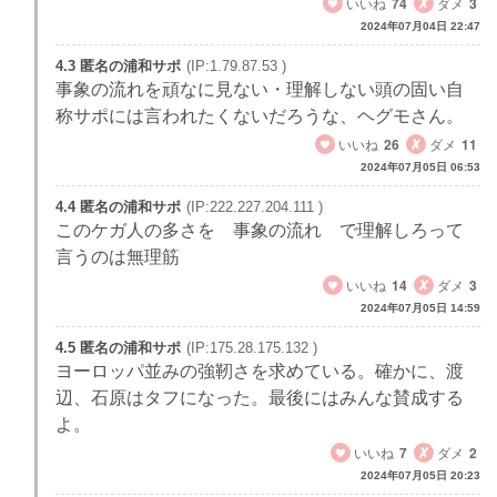
いいね
74
ダメ
3
2024年07月04日 22:47
4.3 匿名の浦和サポ
(IP:1.79.87.53 )
事象の流れを頑なに見ない・理解しない頭の固い自
称サポには言われたくないだろうな、ヘグモさん。
いいね
26
ダメ
11
2024年07月05日 06:53
4.4 匿名の浦和サポ
(IP:222.227.204.111 )
このケガ人の多さを 事象の流れ で理解しろって
言うのは無理筋
いいね
14
ダメ
3
2024年07月05日 14:59
4.5 匿名の浦和サポ
(IP:175.28.175.132 )
ヨーロッパ並みの強靭さを求めている。確かに、渡
辺、石原はタフになった。最後にはみんな賛成する
よ。
いいね
7
ダメ
2
2024年07月05日 20:23