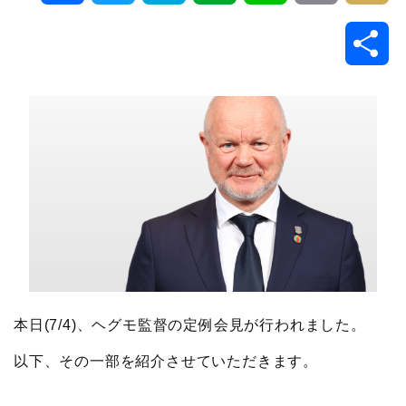
a
w
a
v
i
o
i
共
c
i
t
e
n
p
x
有
e
t
e
r
e
y
i
b
t
n
n
L
o
e
a
o
i
o
r
t
n
k
e
k
本日(7/4)、ヘグモ監督の定例会見が行われました。
以下、その一部を紹介させていただきます。