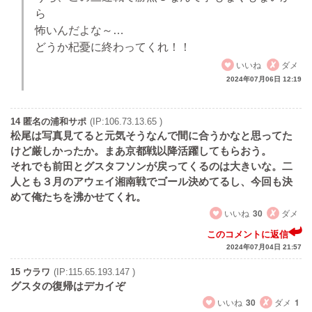
ら
怖いんだよな～…
どうか杞憂に終わってくれ！！
いいね
ダメ
2024年07月06日 12:19
14 匿名の浦和サポ
(IP:106.73.13.65 )
松尾は写真見てると元気そうなんで間に合うかなと思ってた
けど厳しかったか。まあ京都戦以降活躍してもらおう。
それでも前田とグスタフソンが戻ってくるのは大きいな。二
人とも３月のアウェイ湘南戦でゴール決めてるし、今回も決
めて俺たちを沸かせてくれ。
いいね
30
ダメ
このコメントに返信
2024年07月04日 21:57
15 ウラワ
(IP:115.65.193.147 )
グスタの復帰はデカイぞ
いいね
30
ダメ
1