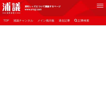
[浦議]浦和レッズについて議論するページ
TOP
浦議チャンネル
メイン掲示板
過去記事

記事検索