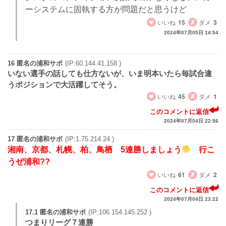
ーシステムに固執する方が問題だと思うけど
いいね
15
ダメ
3
2024年07月05日 14:54
16 匿名の浦和サポ
(IP:60.144.41.158 )
いない選手の話しても仕方ないが、いま明本いたら毎試合違
うポジションで大活躍してそう。
いいね
45
ダメ
1
このコメントに返信
2024年07月04日 22:56
17 匿名の浦和サポ
(IP:1.75.214.24 )
湘南、京都、札幌、柏、鳥栖 5連勝しましょう
行こ
うぜ浦和??
いいね
61
ダメ
2
このコメントに返信
2024年07月04日 23:22
17.1 匿名の浦和サポ
(IP:106.154.145.252 )
つまりリーグ７連勝