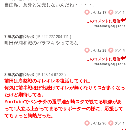
自由席、意外と完売しないんだね・・・・。
いいね
17
ダメ
1
このコメントに返信
2024年07月04日 20:11
7 匿名の浦和サポ
(IP:222.227.204.111 )
町田が浦和戦のバラマキやってるな
いいね
28
ダメ
4
このコメントに返信
2024年07月04日 20:16
8 匿名の浦和サポ
(IP:125.14.67.32 )
前田は序盤戦のキレキレを復活してくれ。
何気に前半戦ほぼ出続けてキレが無くなりミスが多くなっ
たけど期待してる。
YouTubeでベンチ外の選手達が埼スタで観てる映像があ
って1人立ち上がってまるでサポーターの様に、応援して
てちょっと胸熱だった。
いいね
96
ダメ
1