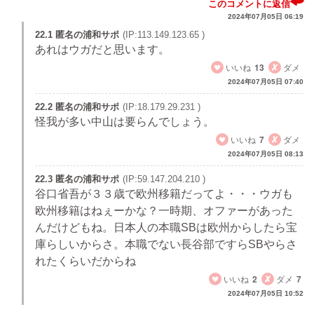
このコメントに返信
2024年07月05日 06:19
22.1 匿名の浦和サポ
(IP:113.149.123.65 )
あれはウガだと思います。
いいね
13
ダメ
2024年07月05日 07:40
22.2 匿名の浦和サポ
(IP:18.179.29.231 )
怪我が多い中山は要らんでしょう。
いいね
7
ダメ
2024年07月05日 08:13
22.3 匿名の浦和サポ
(IP:59.147.204.210 )
谷口省吾が３３歳で欧州移籍だってよ・・・ウガも
欧州移籍はねぇーかな？一時期、オファーがあった
んだけどもね。日本人の本職SBは欧州からしたら宝
庫らしいからさ。本職でない長谷部ですらSBやらさ
れたくらいだからね
いいね
2
ダメ
7
2024年07月05日 10:52