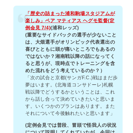
「歴史の詰まった浦和駒場スタジアムが
楽しみ」ペア マティアス ヘグモ監督(定
例会見 7/4)
(浦和レッズ)
(重要なサイドバックの選手が少ないこと
は、大畑選手がオリンピック代表選出の
喜びとともに頭が痛いところでもあるの
ではないか？湘南戦以降の話になってく
ると思うが、現時点でトレーニングを含
めた流れをどう考えているのか？）
「次の試合と京都(サンガF.C.)戦はまだ歩
夢はいます。(北海道コンサドーレ)札幌
戦以降でどうするかということは、これ
から話し合って決めていきたいと思いま
す。いくつかのプランはあります。また
それについて今後触れたいと思います」
(定例会見では普段、冒頭で怪我人の状況
について説明してくれていたが、今回は