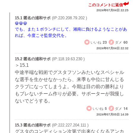
このコメントに返信
2024年07月04日 22:25
15.1 匿名の浦和サポ
(IP:220.208.79.202 )
でも、また１ボランチにして、湘南に負けるようなことがあ
れば、今度こそ監督交代を。
いいね
23
ダメ
60
2024年07月04日 22:32
15.2 匿名の浦和サポ
(IP:118.19.63.230 )
＞15.1
中途半端な戦術でグスタフソンみたいなスペシャル
な選手を生かせなかったら、来季も中位に甘んじる
クラブになってしまうよ。今期は目の前の勝利より
もブレないチーム作りが必要。サポーターが我慢し
ないでどうする。
いいね
5
ダメ
14
2024年07月05日 14:39
15.3 匿名の浦和サポ
(IP:222.227.204.111 )
グスタのコンディション次第で出来なくなるアンカ