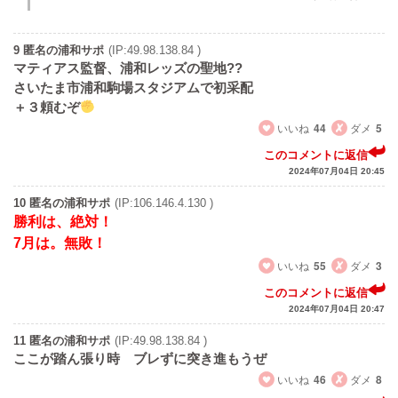
9 匿名の浦和サポ
(IP:49.98.138.84 )
マティアス監督、浦和レッズの聖地??
さいたま市浦和駒場スタジアムで初采配
＋３頼むぞ
いいね
44
ダメ
5
このコメントに返信
2024年07月04日 20:45
10 匿名の浦和サポ
(IP:106.146.4.130 )
勝利は、絶対！
7月は。無敗！
いいね
55
ダメ
3
このコメントに返信
2024年07月04日 20:47
11 匿名の浦和サポ
(IP:49.98.138.84 )
ここが踏ん張り時 ブレずに突き進もうぜ
いいね
46
ダメ
8