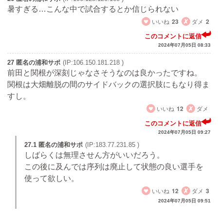
暑すぎる…こんな中で試合するとか信じられない
いいね
23
ダメ
2
このコメントに返信
2024年07月05日 08:33
27 匿名の浦和サポ
(IP:106.150.181.218 )
前田と関根が深刻じゃなさそうなのは良かったですね。
関根は大畑離脱の間のサイドバックの選択肢にもなり得ま
すし。
いいね
12
ダメ
このコメントに返信
2024年07月05日 09:27
27.1 匿名の浦和サポ
(IP:183.77.231.85 )
しばらくは無理させん方がいいだろう。
この後に及んでは序列は廃止して状態の良い選手を
使って欲しい。
いいね
12
ダメ
3
2024年07月05日 09:51