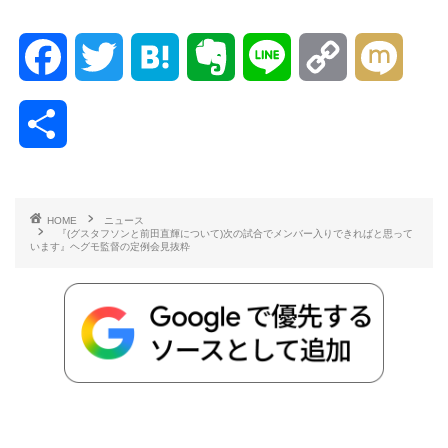
F
T
H
E
L
C
M
a
w
a
v
i
o
i
共
c
i
t
e
n
p
x
有
e
t
e
r
e
y
i
HOME
ニュース
『(グスタフソンと前田直輝について)次の試合でメンバー入りできればと思って
b
t
n
n
L
います』ヘグモ監督の定例会見抜粋
o
e
a
o
i
o
r
t
n
k
e
k