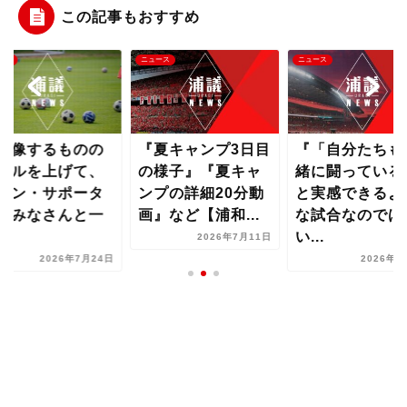
この記事もおすすめ
ース
ニュース
ニュース
想像するものの
『夏キャンプ3日目
『「自分たちも
ベルを上げて、
の様子』『夏キャ
緒に闘っている
ァン・サポータ
ンプの詳細20分動
と実感できるよ
のみなさんと一
画』など【浦和...
な試合なのでは
..
い...
2026年7月11日
2026年7月24日
2026年8