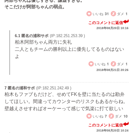
阿部ちゃんは優しすぎる、謙虚すぎる。
そこだけが阿部ちゃんの弱点。
いいね
31
ダメ
1
このコメントに返信
2018年08月20日 10:16
6.1 匿名の浦和サポ
(IP:182.251.253.39 )
柏木阿部ちゃん両方に失礼
二人ともチームの勝利以上に優先してるものはない
よ
いいね
1
ダメ
1
2018年08月21日 20:26
7 匿名の浦和サポ
(IP:182.251.242.49 )
柏木もファブもだけど、せめてFKを壁に当たるのは勘弁
してほしい。間違ってカウンターのリスクもあるからね。
壁越えさせすればオーケーって感じで気楽に打て欲しい
いいね
7
ダメ
10
このコメントに返信
2018年08月20日 10:24