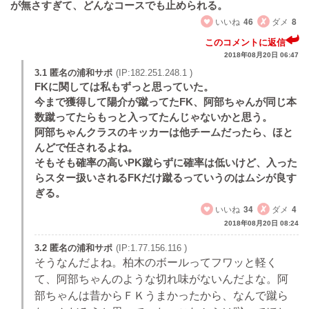
が無さすぎて、どんなコースでも止められる。
いいね
46
ダメ
8
このコメントに返信
2018年08月20日 06:47
3.1 匿名の浦和サポ
(IP:182.251.248.1 )
FKに関しては私もずっと思っていた。
今まで獲得して陽介が蹴ってたFK、阿部ちゃんが同じ本
数蹴ってたらもっと入ってたんじゃないかと思う。
阿部ちゃんクラスのキッカーは他チームだったら、ほと
んどで任されるよね。
そもそも確率の高いPK蹴らずに確率は低いけど、入った
らスター扱いされるFKだけ蹴るっていうのはムシが良す
ぎる。
いいね
34
ダメ
4
2018年08月20日 08:24
3.2 匿名の浦和サポ
(IP:1.77.156.116 )
そうなんだよね。柏木のボールってフワッと軽く
て、阿部ちゃんのような切れ味がないんだよな。阿
部ちゃんは昔からＦＫうまかったから、なんで蹴ら