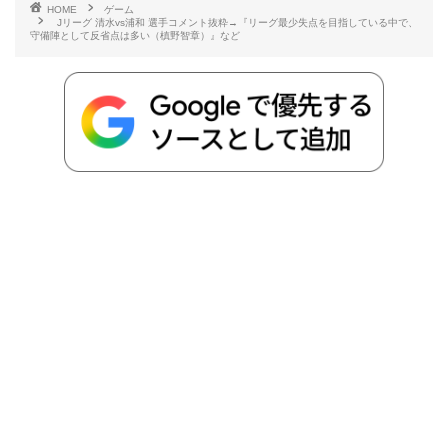
HOME
ゲーム
Jリーグ 清水vs浦和 選手コメント抜粋→『リーグ最少失点を目指している中で、
守備陣として反省点は多い（槙野智章）』など
o
e
a
o
i
o
r
t
n
k
e
k