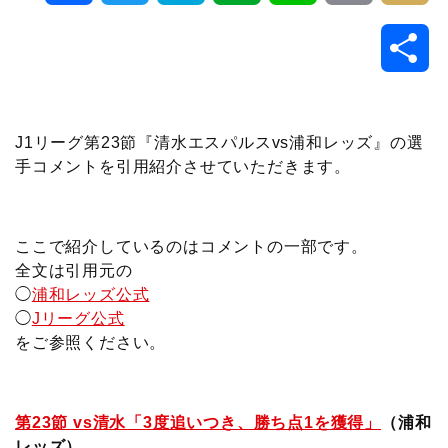
a
w
a
v
i
o
i
共
c
i
t
e
n
p
x
有
e
t
e
r
e
y
i
J1リーグ第23節『清水エスパルスvs浦和レッズ』の選
手コメントを引用紹介させていただきます。
b
t
n
n
L
o
e
a
o
i
ここで紹介しているのはコメントの一部です。
o
r
t
n
全文は引用元の
◯
浦和レッズ公式
k
e
k
◯
Jリーグ公式
をご参照ください。
第23節 vs清水「3度追いつき、勝ち点1を獲得」
（浦和
レッズ）