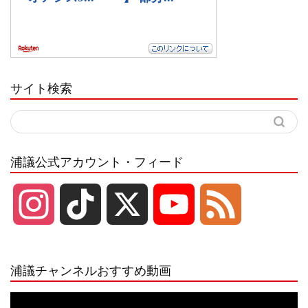
サイト検索
浦議公式アカウント・フィード
I
T
X
Y
F
n
i
o
e
浦議チャンネルおすすめ動画
s
k
u
e
動