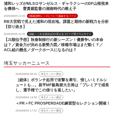
浦和レッズがMLSロサンゼルス・ギャラクシーのDF山根視来
を獲得へ 曺貴裁監督の湘南時代の教え子
2026/08/05 21:00
[浦議]浦和レッズについて議論するページ
RB大宮戦で見えた浦和の現在地。課題と期待の新戦力を分析
【切り抜き】
2026/08/05 21:00
[J論] – これを読めばJが見える Jリーグ系コラムサイト
【J1順位予想】秋春制移行の新シーズン！優勝争いの本命
は？／資金力が決める新勢力図／移籍市場はまだ動く？／
ACL組の懸念／ダークホースになるのは？
埼玉サッカーニュース
2026/08/06 08:34
埼玉サッカー通信
［総体］ボランチ起用で攻撃を牽引、惜しいミドルシ
ュートも…。昌平MF飯島碧大主将は「プレミアで成長
し、選手権でこの借りを返したい」
2026/08/04 14:56
埼玉サッカー通信
＜PR＞FC PROSPERDADE練習型セレクション開催！
2026/08/03 17:51
埼玉サッカー通信