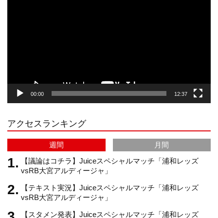
画
プ
t
T
T
d
レ
ー
a
o
u
ヤ
ー
g
k
b
00:00
12:37
r
e
アクセスランキング
a
C
週間
月間
m
h
【議論はコチラ】Juiceスペシャルマッチ「浦和レッズ
vsRB大宮アルディージャ」
【テキスト実況】Juiceスペシャルマッチ「浦和レッズ
a
vsRB大宮アルディージャ」
【スタメン発表】Juiceスペシャルマッチ「浦和レッズ