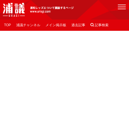
[浦議]浦和レッズについて議論するページ
TOP
浦議チャンネル
メイン掲示板
過去記事

記事検索