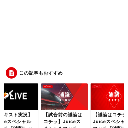
この記事もおすすめ
ム
ゲーム
ゲーム
テキスト実況】
【試合前の議論は
【議論はコチラ
uiceスペシャル
コチラ】Juiceス
Juiceスペシャ