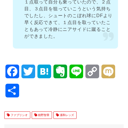
１点取って自分も乗っていたので、２点
目、３点目を狙っていこうという気持ち
でしたし、シュートのこぼれ球にDFより
早く反応できて、１点目を取っていたこ
ともあって冷静にニアサイドに蹴ること
ができました。
F
T
H
E
L
C
M
a
w
a
v
i
o
i
共
c
i
t
e
n
p
x
有
e
t
e
r
e
y
i
ファブリシオ
槙野智章
浦和レッズ
b
t
n
n
L