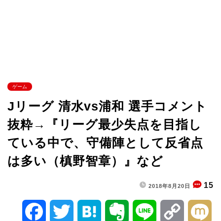
ゲーム
Jリーグ 清水vs浦和 選手コメント
抜粋→『リーグ最少失点を目指し
ている中で、守備陣として反省点
は多い（槙野智章）』など
15
2018年8月20日
F
T
H
E
L
C
M