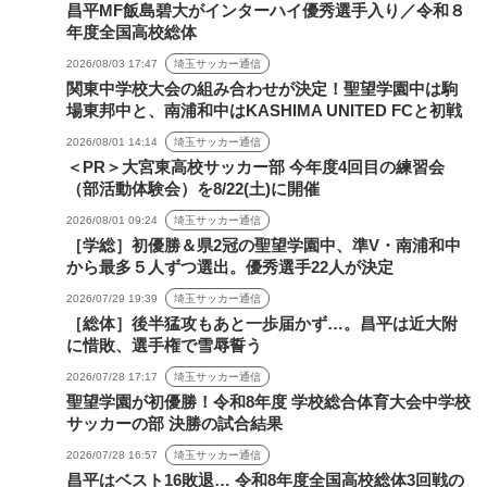
昌平MF飯島碧大がインターハイ優秀選手入り／令和８
年度全国高校総体
2026/08/03 17:47
埼玉サッカー通信
関東中学校大会の組み合わせが決定！聖望学園中は駒
場東邦中と、南浦和中はKASHIMA UNITED FCと初戦
2026/08/01 14:14
埼玉サッカー通信
＜PR＞大宮東高校サッカー部 今年度4回目の練習会
（部活動体験会）を8/22(土)に開催
2026/08/01 09:24
埼玉サッカー通信
［学総］初優勝＆県2冠の聖望学園中、準V・南浦和中
から最多５人ずつ選出。優秀選手22人が決定
2026/07/29 19:39
埼玉サッカー通信
［総体］後半猛攻もあと一歩届かず…。昌平は近大附
に惜敗、選手権で雪辱誓う
2026/07/28 17:17
埼玉サッカー通信
聖望学園が初優勝！令和8年度 学校総合体育大会中学校
サッカーの部 決勝の試合結果
2026/07/28 16:57
埼玉サッカー通信
昌平はベスト16敗退… 令和8年度全国高校総体3回戦の