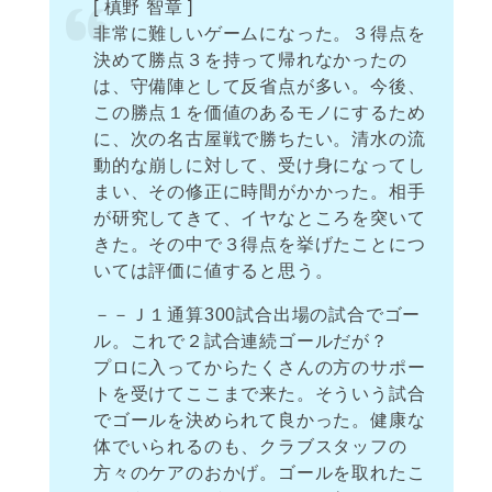
[ 槙野 智章 ]
非常に難しいゲームになった。３得点を
決めて勝点３を持って帰れなかったの
は、守備陣として反省点が多い。今後、
この勝点１を価値のあるモノにするため
に、次の名古屋戦で勝ちたい。清水の流
動的な崩しに対して、受け身になってし
まい、その修正に時間がかかった。相手
が研究してきて、イヤなところを突いて
きた。その中で３得点を挙げたことにつ
いては評価に値すると思う。
－－Ｊ１通算300試合出場の試合でゴー
ル。これで２試合連続ゴールだが？
プロに入ってからたくさんの方のサポー
トを受けてここまで来た。そういう試合
でゴールを決められて良かった。健康な
体でいられるのも、クラブスタッフの
方々のケアのおかげ。ゴールを取れたこ