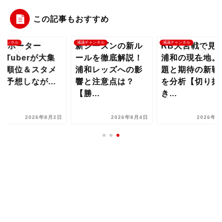
この記事もおすすめ
チャンネル
浦議チャンネル
浦議チャンネル
1サポーター
新シーズンの新ル
RB大宮戦で見
ouTuberが大集
ールを徹底解説！
浦和の現在地。
！順位＆スタメ
浦和レッズへの影
題と期待の新戦
を予想しなが...
響と注意点は？
を分析【切り抜
【勝...
き...
2026年8月2日
2026年8月4日
2026年8