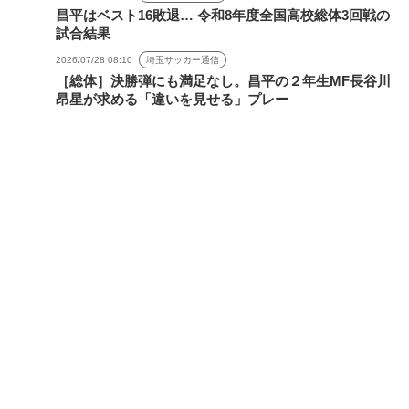
昌平はベスト16敗退… 令和8年度全国高校総体3回戦の
試合結果
2026/07/28 08:10
埼玉サッカー通信
［総体］決勝弾にも満足なし。昌平の２年生MF長谷川
昂星が求める「違いを見せる」プレー