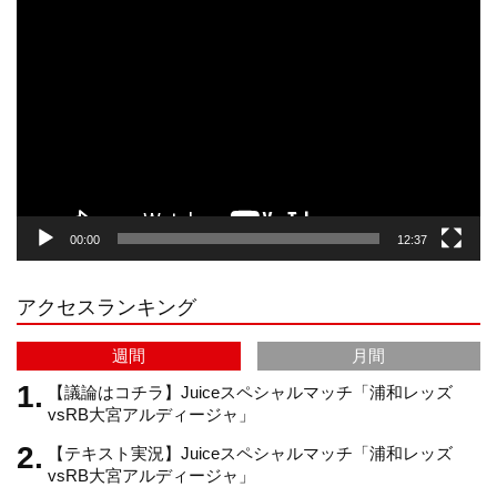
動
画
プ
t
T
T
d
レ
ー
a
o
u
ヤ
ー
g
k
b
00:00
12:37
r
e
アクセスランキング
a
C
週間
月間
m
h
【議論はコチラ】Juiceスペシャルマッチ「浦和レッズ
vsRB大宮アルディージャ」
【テキスト実況】Juiceスペシャルマッチ「浦和レッズ
a
vsRB大宮アルディージャ」