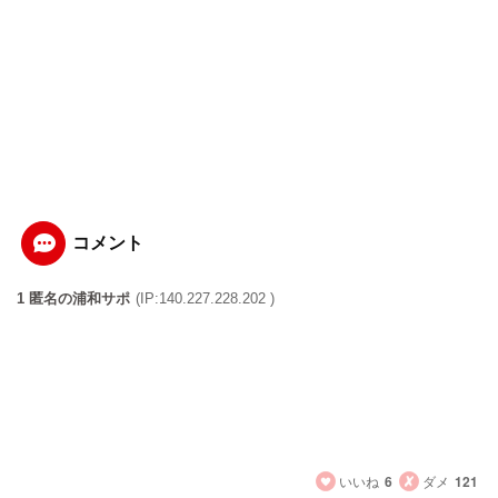
コメント
1 匿名の浦和サポ
(IP:140.227.228.202 )
レッズレディースのスレがいまだに掲がらないとは軽視し
てるのか？
あれだけの激闘で決勝進出してるんだよ
レッズに無くなってしまった熱いものがそこにあるじゃな
い
いいね
6
ダメ
121