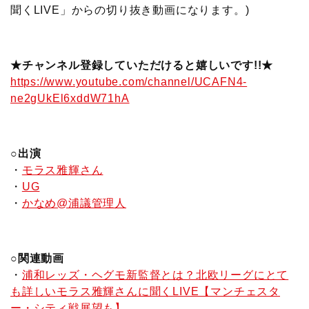
聞くLIVE」からの切り抜き動画になります。)
★チャンネル登録していただけると嬉しいです!!★
https://www.youtube.com/channel/UCAFN4-
ne2gUkEl6xddW71hA
○出演
・
モラス雅輝さん
・
UG
・
かなめ@浦議管理人
○関連動画
・
浦和レッズ・ヘグモ新監督とは？北欧リーグにとて
も詳しいモラス雅輝さんに聞くLIVE【マンチェスタ
ー・シティ戦展望も】