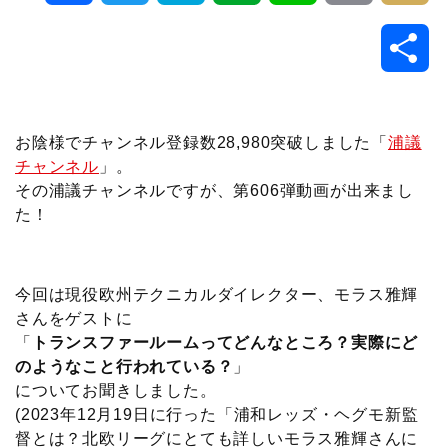
a
w
a
v
i
o
i
共
c
i
t
e
n
p
x
有
e
t
e
r
e
y
i
お陰様でチャンネル登録数28,980突破しました「
浦議
チャンネル
」。
b
t
n
n
L
その浦議チャンネルですが、第606弾動画が出来まし
た！
o
e
a
o
i
o
r
t
n
今回は現役欧州テクニカルダイレクター、モラス雅輝
k
e
k
さんをゲストに
「
トランスファールームってどんなところ？実際にど
のようなこと行われている？
」
についてお聞きしました。
(2023年12月19日に行った「浦和レッズ・ヘグモ新監
督とは？北欧リーグにとても詳しいモラス雅輝さんに