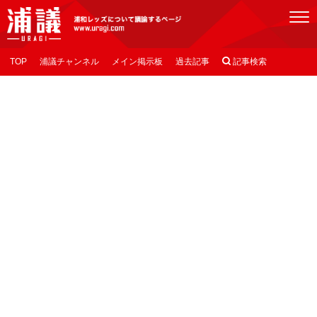
[浦議]浦和レッズについて議論するページ
TOP
浦議チャンネル
メイン掲示板
過去記事

記事検索