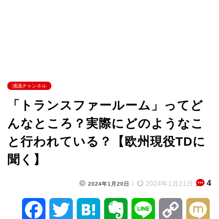
浦議チャンネル
「トランスファールーム」ってど
んなところ？実際にどのようなこ
と行われている？【欧州現役TDに
聞く】
4
/
2024年1月21日
2024年1月20日
F
T
H
E
L
C
M