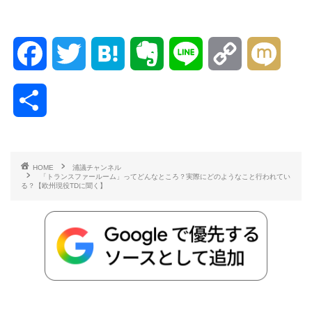
F
T
H
E
L
C
M
a
w
a
v
i
o
i
共
c
i
t
e
n
p
x
有
e
t
e
r
e
y
i
HOME
浦議チャンネル
「トランスファールーム」ってどんなところ？実際にどのようなこと行われてい
b
t
n
n
L
る？【欧州現役TDに聞く】
o
e
a
o
i
o
r
t
n
k
e
k