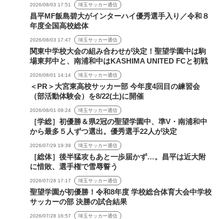
2026/08/03 17:51
埼玉サッカー通信
昌平MF飯島碧大がインターハイ優秀選手入り／令和８
年度全国高校総体
2026/08/03 17:47
埼玉サッカー通信
関東中学校大会の組み合わせが決定！聖望学園中は駒
場東邦中と、南浦和中はKASHIMA UNITED FCと初戦
2026/08/01 14:14
埼玉サッカー通信
＜PR＞大宮東高校サッカー部 今年度4回目の練習会
（部活動体験会）を8/22(土)に開催
2026/08/01 09:24
埼玉サッカー通信
［学総］初優勝＆県2冠の聖望学園中、準V・南浦和中
から最多５人ずつ選出。優秀選手22人が決定
2026/07/29 19:39
埼玉サッカー通信
［総体］後半猛攻もあと一歩届かず…。昌平は近大附
に惜敗、選手権で雪辱誓う
2026/07/28 17:17
埼玉サッカー通信
聖望学園が初優勝！令和8年度 学校総合体育大会中学校
サッカーの部 決勝の試合結果
2026/07/28 16:57
埼玉サッカー通信