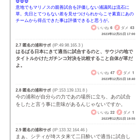
意地でもマリノスの親善試合を評価しない浦議民は流石に
草。先日とてつもない差を見せつけられからこそ素直にあの
チームから得点できた事は評価できると思うが。
いいね
6
ダメ
43
2023年12月21日 17:00
2.7 匿名の浦和サポ
(IP:49.98.165.3 )
はるばる日本にきて適当に試合するのと、サウジの地で
タイトルかけたガチンコ対決を比較すること自体が草だ
よ。
いいね
47
ダメ
1
2023年12月21日 18:40
2.8 匿名の浦和サポ
(IP:153.139.131.8 )
今の浦和が自分らの力であの場所に立ち、あの試合
をしたと言う事に意味があるんじゃないですか。
いいね
22
ダメ
1
2023年12月21日 19:55
2.9 匿名の浦和サポ
(IP:133.32.164.46 )
まぁ、シティが埼スタ来て二日酔いで適当に試合し