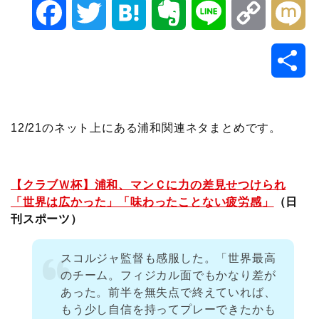
F
T
H
E
L
C
M
a
w
a
v
i
o
i
共
c
i
t
e
n
p
x
有
e
t
e
r
e
y
i
12/21のネット上にある浦和関連ネタまとめです。
b
t
n
n
L
o
e
a
o
i
【クラブＷ杯】浦和、マンＣに力の差見せつけられ
「世界は広かった」「味わったことない疲労感」
（日
o
r
t
n
刊スポーツ）
k
e
k
スコルジャ監督も感服した。「世界最高
のチーム。フィジカル面でもかなり差が
あった。前半を無失点で終えていれば、
もう少し自信を持ってプレーできたかも