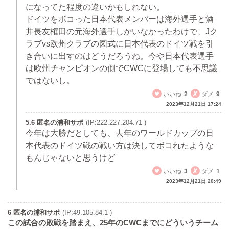
になってた程度の違いかもしれない。
ドイツをボコった日本代表メンバーは海外選手と酒
井長友権田の元海外選手しかいなかったわけで、Jク
ラブvs欧州クラブの図式に日本代表のドイツ戦を引
き合いに出すのはどうだろうね。今や日本代表選手
は欧州チャンピオンの側でCWCに登場しても不思議
ではないし。
いいね
2
ダメ
9
2023年12月21日 17:24
5.6 匿名の浦和サポ
(IP:222.227.204.71 )
今年は大勝だとしても、去年のワールドカップの日
本代表のドイツ戦の戦い方は決してボコれたような
もんじゃないと思うけど
いいね
3
ダメ
1
2023年12月21日 20:49
6 匿名の浦和サポ
(IP:49.105.84.1 )
この試合の敗戦を踏まえ、25年のCWCまでにどういうチーム