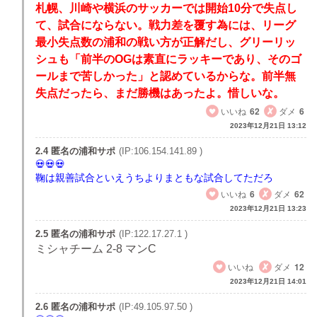
札幌、川崎や横浜のサッカーでは開始10分で失点し
て、試合にならない。戦力差を覆す為には、リーグ
最小失点数の浦和の戦い方が正解だし、グリーリッ
シュも「前半のOGは素直にラッキーであり、そのゴ
ールまで苦しかった」と認めているからな。前半無
失点だったら、まだ勝機はあったよ。惜しいな。
いいね
62
ダメ
6
2023年12月21日 13:12
2.4 匿名の浦和サポ
(IP:106.154.141.89 )
鞠は親善試合といえうちよりまともな試合してただろ
いいね
6
ダメ
62
2023年12月21日 13:23
2.5 匿名の浦和サポ
(IP:122.17.27.1 )
ミシャチーム 2-8 マンC
いいね
ダメ
12
2023年12月21日 14:01
2.6 匿名の浦和サポ
(IP:49.105.97.50 )