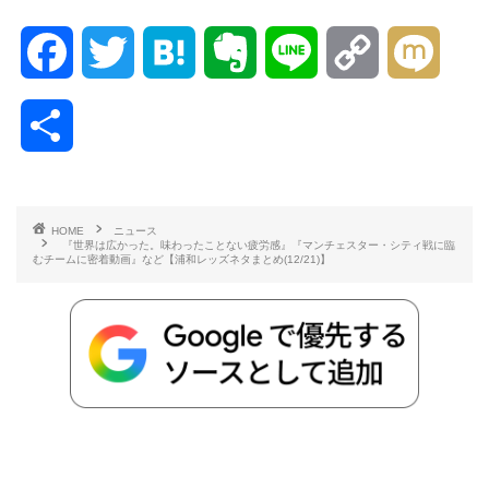
F
T
H
E
L
C
M
a
w
a
v
i
o
i
共
c
i
t
e
n
p
x
有
e
t
e
r
e
y
i
HOME
ニュース
『世界は広かった。味わったことない疲労感』『マンチェスター・シティ戦に臨
b
t
n
n
L
むチームに密着動画』など【浦和レッズネタまとめ(12/21)】
o
e
a
o
i
o
r
t
n
k
e
k