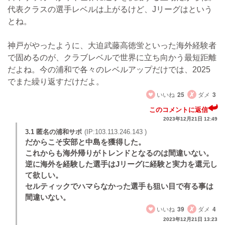
代表クラスの選手レベルは上がるけど、Jリーグはという
とね。
神戸がやったように、大迫武藤高徳蛍といった海外経験者
で固めるのが、クラブレベルで世界に立ち向かう最短距離
だよね。今の浦和で各々のレベルアップだけでは、2025
でまた繰り返すだけだよ。
いいね
25
ダメ
3
このコメントに返信
2023年12月21日 12:49
3.1 匿名の浦和サポ
(IP:103.113.246.143 )
だからこそ安部と中島を獲得した。
これからも海外帰りがトレンドとなるのは間違いない。
逆に海外を経験した選手はJリーグに経験と実力を還元し
て欲しい。
セルティックでハマらなかった選手も狙い目で有る事は
間違いない。
いいね
39
ダメ
4
2023年12月21日 13:23