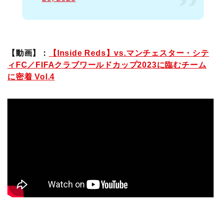
【動画】：
【Inside Reds】vs.マンチェスター・シテ
ィFC／FIFAクラブワールドカップ2023に臨むチーム
に密着 Vol.4