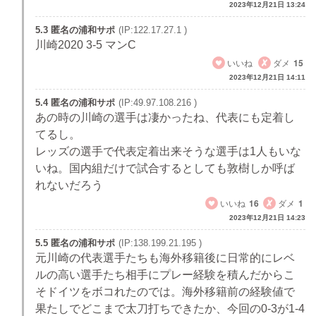
2023年12月21日 13:24
5.3 匿名の浦和サポ
(IP:122.17.27.1 )
川崎2020 3-5 マンC
いいね
ダメ
15
2023年12月21日 14:11
5.4 匿名の浦和サポ
(IP:49.97.108.216 )
あの時の川崎の選手は凄かったね、代表にも定着し
てるし。
レッズの選手で代表定着出来そうな選手は1人もいな
いね。国内組だけで試合するとしても敦樹しか呼ば
れないだろう
いいね
16
ダメ
1
2023年12月21日 14:23
5.5 匿名の浦和サポ
(IP:138.199.21.195 )
元川崎の代表選手たちも海外移籍後に日常的にレベ
ルの高い選手たち相手にプレー経験を積んだからこ
そドイツをボコれたのでは。海外移籍前の経験値で
果たしでどこまで太刀打ちできたか、今回の0-3が1-4