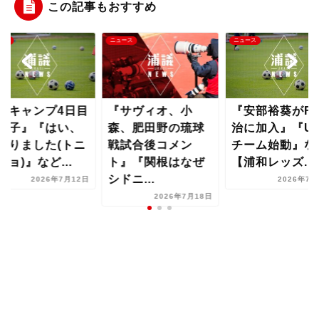
この記事もおすすめ
ース
ニュース
ニュース
夏キャンプ4日目
『サヴィオ、小
『安部裕葵がF
様子』『はい、
森、肥田野の琉球
治に加入』『U-
かりました(トニ
戦試合後コメン
チーム始動』な
ニョ)』など...
ト』『関根はなぜ
【浦和レッズ...
シドニ...
2026年7月12日
2026年7月
2026年7月18日