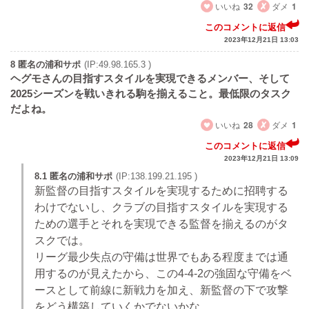
いいね
32
ダメ
1
このコメントに返信
2023年12月21日 13:03
8 匿名の浦和サポ
(IP:49.98.165.3 )
ヘグモさんの目指すスタイルを実現できるメンバー、そして
2025シーズンを戦いきれる駒を揃えること。最低限のタスク
だよね。
いいね
28
ダメ
1
このコメントに返信
2023年12月21日 13:09
8.1 匿名の浦和サポ
(IP:138.199.21.195 )
新監督の目指すスタイルを実現するために招聘する
わけでないし、クラブの目指すスタイルを実現する
ための選手とそれを実現できる監督を揃えるのがタ
スクでは。
リーグ最少失点の守備は世界でもある程度までは通
用するのが見えたから、この4-4-2の強固な守備をベ
ースとして前線に新戦力を加え、新監督の下で攻撃
をどう構築していくかでないかな。