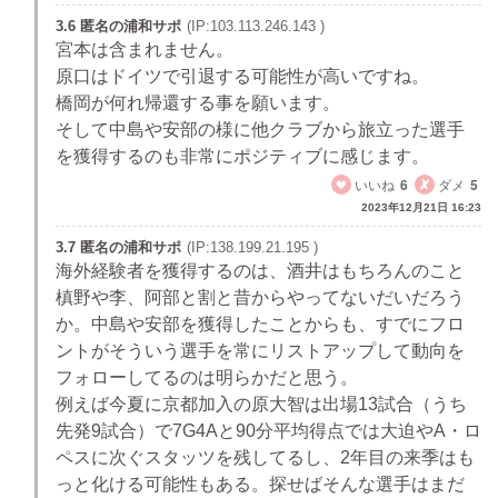
3.6 匿名の浦和サポ
(IP:103.113.246.143 )
宮本は含まれません。
原口はドイツで引退する可能性が高いですね。
橋岡が何れ帰還する事を願います。
そして中島や安部の様に他クラブから旅立った選手
を獲得するのも非常にポジティブに感じます。
いいね
6
ダメ
5
2023年12月21日 16:23
3.7 匿名の浦和サポ
(IP:138.199.21.195 )
海外経験者を獲得するのは、酒井はもちろんのこと
槙野や李、阿部と割と昔からやってないだいだろう
か。中島や安部を獲得したことからも、すでにフロ
ントがそういう選手を常にリストアップして動向を
フォローしてるのは明らかだと思う。
例えば今夏に京都加入の原大智は出場13試合（うち
先発9試合）で7G4Aと90分平均得点では大迫やA・ロ
ペスに次ぐスタッツを残してるし、2年目の来季はも
っと化ける可能性もある。探せばそんな選手はまだ