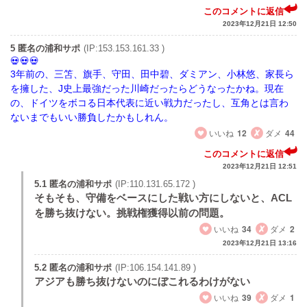
このコメントに返信
2023年12月21日 12:50
5 匿名の浦和サポ
(IP:153.153.161.33 )
3年前の、三笘、旗手、守田、田中碧、ダミアン、小林悠、家長ら
を擁した、J史上最強だった川崎だったらどうなったかね。現在
の、ドイツをボコる日本代表に近い戦力だったし、互角とは言わ
ないまでもいい勝負したかもしれん。
いいね
12
ダメ
44
このコメントに返信
2023年12月21日 12:51
5.1 匿名の浦和サポ
(IP:110.131.65.172 )
そもそも、守備をベースにした戦い方にしないと、ACL
を勝ち抜けない。挑戦権獲得以前の問題。
いいね
34
ダメ
2
2023年12月21日 13:16
5.2 匿名の浦和サポ
(IP:106.154.141.89 )
アジアも勝ち抜けないのにぼこれるわけがない
いいね
39
ダメ
1