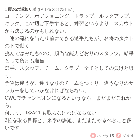
1 匿名の浦和サポ
(IP:126.233.234.57 )
コーチング、ポジショニング、トラップ、ルックアップ、
キック。この辺は下手すると、練習というより、スカウト
から決まるのかもしれない。
一連の流れを当たり前にできる選手たちが、名将のタクト
の下で動く。
挑んではみたものの、順当な能力どおりのスタッツ。結果
として負けも順当。
選手、スタッフ、チーム、クラブ、全てとしての負けと思
う。
予算は違うが、違うなりのチームをつくり、違うなりのサ
ッカーをしていかなければならない。
CWCでチャンピオンになるというなら、まだまだこれか
ら。
何より、JやACLも取らなければならない。
3位を取る目標と、来季の課題、まだまだやるべきこと多
いです。
いいね
15
ダメ
9