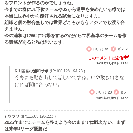
をフロントが作るのかでしょうね。
今までの様にJ1下位チームやJ2から選手を集めたいる様では
本当に世界中から酷評される試合になりますよ。
組織と個の融合無しでは世界どころかもうアジアでも渡り合
えません。
今の浦和はCWCに出場をするのだから世界基準のチームを作
る責務があると私は思います。
いいね
41
ダメ
2
このコメントに返信
2023年12月21日 12:54
6.1 匿名の浦和サポ
(IP:106.128.194.23 )
今冬にも動き出してほしいですね。いや動き出さな
ければ間に合わない。
いいね
23
ダメ
2023年12月21日 14:54
7 ウラワ
(IP:115.65.195.223 )
2025年までにチームを整えよう今のままでは戦えない、まず
は来年Jリーグ優勝だ