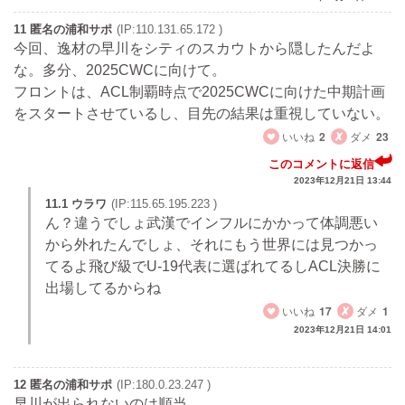
11 匿名の浦和サポ
(IP:110.131.65.172 )
今回、逸材の早川をシティのスカウトから隠したんだよ
な。多分、2025CWCに向けて。
フロントは、ACL制覇時点で2025CWCに向けた中期計画
をスタートさせているし、目先の結果は重視していない。
いいね
2
ダメ
23
このコメントに返信
2023年12月21日 13:44
11.1 ウラワ
(IP:115.65.195.223 )
ん？違うでしょ武漢でインフルにかかって体調悪い
から外れたんでしょ、それにもう世界には見つかっ
てるよ飛び級でU-19代表に選ばれてるしACL決勝に
出場してるからね
いいね
17
ダメ
1
2023年12月21日 14:01
12 匿名の浦和サポ
(IP:180.0.23.247 )
早川が出られないのは順当