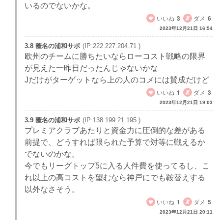
いるのでないかな。
いいね
3
ダメ
6
2023年12月21日 16:54
3.8 匿名の浦和サポ
(IP:222.227.204.71 )
欧州のチームに勝ちたいならローコスト戦略の限界
が見えた一昨日だったんじゃないかな
Jだけがターゲットなら上の人のコメには賛成だけど
いいね
1
ダメ
3
2023年12月21日 19:03
3.9 匿名の浦和サポ
(IP:138.199.21.195 )
プレミアクラブあたりと資金力に圧倒的な差がある
前提で、どうすれば限られた予算で対等に戦えるか
でないのかな。
今でもリーグトップ5に入る人件費を使ってるし、こ
れ以上の高コストを望むなら神戸にでも鞍替えする
以外なさそう。
いいね
1
ダメ
5
2023年12月21日 20:11