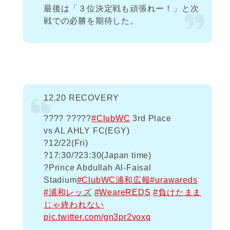
最後は「３位決定戦も頑張れー！」と次
戦での必勝を期待した。
12.20 RECOVERY
???? ?????
#ClubWC
3rd Place
vs AL AHLY FC(EGY)
?️12/22(Fri)
?17:30/?23:30(Japan time)
?Prince Abdullah Al-Faisal
Stadium
#ClubWC浦和広報
#urawareds
#浦和レッズ
#WeareREDS
#負けたまま
じゃ終われない
pic.twitter.com/gn3pr2voxq