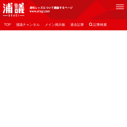
[浦議]浦和レッズについて議論するページ
TOP
浦議チャンネル
メイン掲示板
過去記事

記事検索