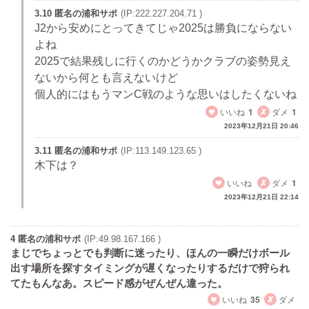
3.10 匿名の浦和サポ
(IP:222.227.204.71 )
J2から安めにとってきてじゃ2025は勝負にならない
よね
2025で結果残しに行くのかどうかクラブの姿勢見え
ないから何とも言えないけど
個人的にはもうマンC戦のような思いはしたくないね
いいね
1
ダメ
1
2023年12月21日 20:46
3.11 匿名の浦和サポ
(IP:113.149.123.65 )
木下は？
いいね
ダメ
1
2023年12月21日 22:14
4 匿名の浦和サポ
(IP:49.98.167.166 )
まじでちょっとでも判断に迷ったり、ほんの一瞬だけボール
出す場所を探すタイミングが遅くなったりするだけで狩られ
てたもんなあ。スピード感がぜんぜん違った。
いいね
35
ダメ