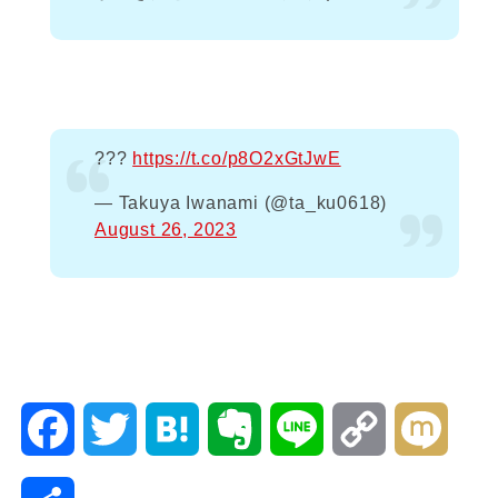
???
https://t.co/p8O2xGtJwE
— Takuya Iwanami (@ta_ku0618)
August 26, 2023
F
T
H
E
L
C
M
a
w
a
v
i
o
i