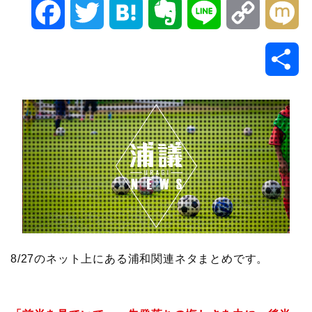
F
T
H
E
L
C
M
a
w
a
v
i
o
i
共
c
i
t
e
n
p
x
有
e
t
e
r
e
y
i
b
t
n
n
L
o
e
a
o
i
o
r
t
n
k
e
k
8/27のネット上にある浦和関連ネタまとめです。