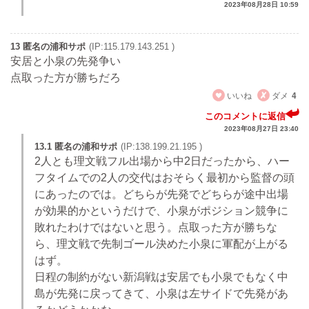
2023年08月28日 10:59
13 匿名の浦和サポ
(IP:115.179.143.251 )
安居と小泉の先発争い
点取った方が勝ちだろ
いいね
ダメ
4
このコメントに返信
2023年08月27日 23:40
13.1 匿名の浦和サポ
(IP:138.199.21.195 )
2人とも理文戦フル出場から中2日だったから、ハー
フタイムでの2人の交代はおそらく最初から監督の頭
にあったのでは。どちらが先発でどちらが途中出場
が効果的かというだけで、小泉がポジション競争に
敗れたわけではないと思う。点取った方が勝ちな
ら、理文戦で先制ゴール決めた小泉に軍配が上がる
はず。
日程の制約がない新潟戦は安居でも小泉でもなく中
島が先発に戻ってきて、小泉は左サイドで先発があ