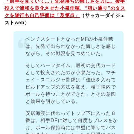
「前半を見ていて…」先発落ちの悔しさを力に。後半
投入で浦和を良化させた小泉佳穂、“狙い通り”のタス
クを遂行も自己評価は「及第点」
（サッカーダイジェ
ストweb）
ベンチスタートとなったMFの小泉佳穂
は、先発で出られなかった悔しさを感じ
ながら、その戦況を見つめていた。
そしてハーフタイム、最初の交代カード
として投入されたのが小泉だった。マチ
ェイ・スコルジャ監督は「佳穂を入れて
ビルドアップの方法を変え、相手陣内で
ボールを持つことができた」とその意図
と効果を明かしている。
安居海渡に代わってトップ下に入った８
番は、相手DFに対して何度もプレスをか
け、ボール保持時には中盤に降りてパス