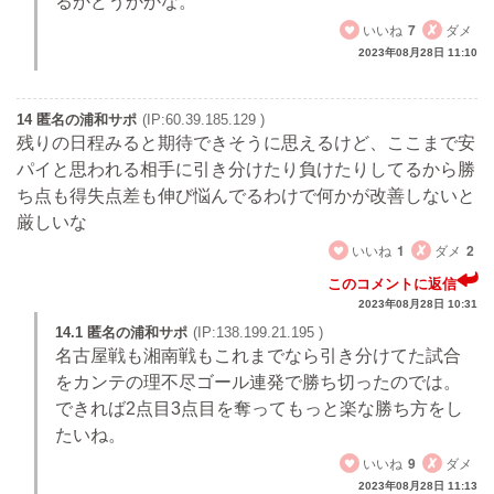
るかどうかかな。
いいね
7
ダメ
2023年08月28日 11:10
14 匿名の浦和サポ
(IP:60.39.185.129 )
残りの日程みると期待できそうに思えるけど、ここまで安
パイと思われる相手に引き分けたり負けたりしてるから勝
ち点も得失点差も伸び悩んでるわけで何かが改善しないと
厳しいな
いいね
1
ダメ
2
このコメントに返信
2023年08月28日 10:31
14.1 匿名の浦和サポ
(IP:138.199.21.195 )
名古屋戦も湘南戦もこれまでなら引き分けてた試合
をカンテの理不尽ゴール連発で勝ち切ったのでは。
できれば2点目3点目を奪ってもっと楽な勝ち方をし
たいね。
いいね
9
ダメ
2023年08月28日 11:13