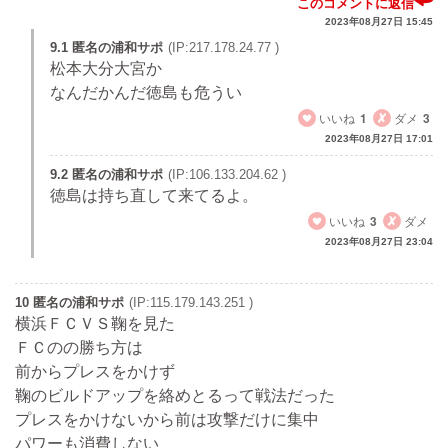
このコメントに返信
2023年08月27日 15:45
9.1 匿名の浦和サポ
(IP:217.178.24.77 )
松本大分大宮か
なんだかんだ徳島も危うい
いいね
1
ダメ
3
2023年08月27日 17:01
9.2 匿名の浦和サポ
(IP:106.133.204.62 )
徳島は持ち直して来てるよ。
いいね
3
ダメ
2023年08月27日 23:04
10 匿名の浦和サポ
(IP:115.179.143.251 )
横浜ＦＣＶＳ鞠を見た
ＦＣのの勝ち方は
前からプレスをかけず
鞠のビルドアップを絡めとるって戦法だった
プレスをかけないから前は攻撃だけに集中
パワーも消費しない