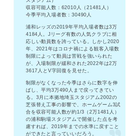
スタジアム）
収容可能人数：62010人（21481人）
今季平均入場者数：30490人
浦和レッズの2019年平均入場者数は3万
4184人。Jリーグ有数の人気クラブに相
応しい動員数を誇っている。しかし2020
年、2021年はコロナ禍による観客入場数
制限によって動員は苦戦を強いられた
が、入場制限が緩和された2022年は2万
3617人とV字回復を見せた。
制限がなくなった今季はさらに数字を伸
ばし、平均3万490人まで戻ってきてい
る。3月に本拠地埼玉スタジアム2002の
芝張替え工事の影響で、ホームゲーム3試
合を収容可能人数が約1/3（2万1481人）
の浦和駒場スタジアムで開催した点を考
慮すれば、2019年までの水準に戻すこと
ができたと言っていいだろう。