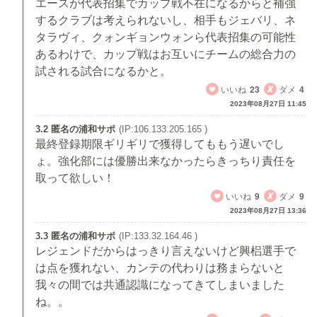
エースが代表招集でカップ戦不在になるからと補強
するクラブは考えられないし、相手もジェバリ、ネ
タラヴィ、クォンギョンウォンら代表招集の可能性
あるわけで、カップ戦はお互いにチームの総合力の
試される試合になるかと。
いいね
23
ダメ
4
2023年08月27日 11:45
3.2 匿名の浦和サポ
(IP:106.133.205.165 )
最終登録期限ギリギリで獲得してももう遅いでし
ょ。強化部には優勝出来なかったらきっちり責任を
取って欲しい！
いいね
9
ダメ
9
2023年08月27日 13:36
3.3 匿名の浦和サポ
(IP:133.32.164.46 )
レジェンドだからはっきり言えないけど興梠選手で
は点を獲れない、カンテの代わりは務まらないと
我々の間では共通認識になってきてしまいました
ね。。