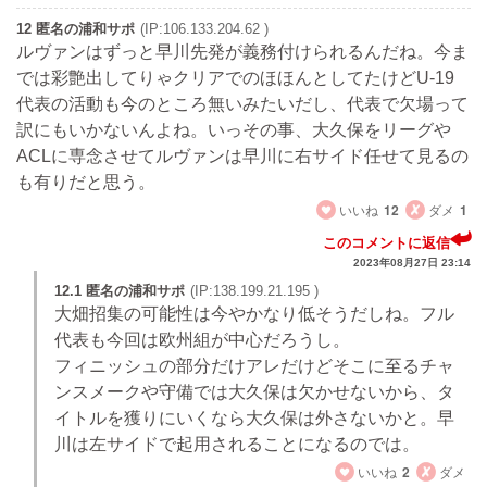
12 匿名の浦和サポ
(IP:106.133.204.62 )
ルヴァンはずっと早川先発が義務付けられるんだね。今ま
では彩艶出してりゃクリアでのほほんとしてたけどU-19
代表の活動も今のところ無いみたいだし、代表で欠場って
訳にもいかないんよね。いっその事、大久保をリーグや
ACLに専念させてルヴァンは早川に右サイド任せて見るの
も有りだと思う。
いいね
12
ダメ
1
このコメントに返信
2023年08月27日 23:14
12.1 匿名の浦和サポ
(IP:138.199.21.195 )
大畑招集の可能性は今やかなり低そうだしね。フル
代表も今回は欧州組が中心だろうし。
フィニッシュの部分だけアレだけどそこに至るチャ
ンスメークや守備では大久保は欠かせないから、タ
イトルを獲りにいくなら大久保は外さないかと。早
川は左サイドで起用されることになるのでは。
いいね
2
ダメ