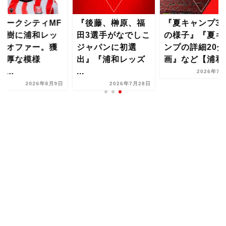
トークシティMF
『後藤、榊原、福
『夏キャンプ3
古樹に浦和レッ
田3選手がなでしこ
の様子』『夏キ
がオファー。獲
ジャパンに初選
ンプの詳細20分
濃厚な模様
出』『浦和レッズ
画』など【浦和..
...
...
2026年7月
2026年8月9日
2026年7月28日