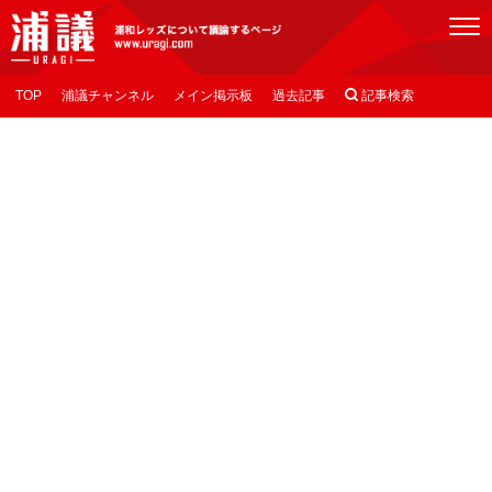
[浦議]浦和レッズについて議論するページ
TOP
浦議チャンネル
メイン掲示板
過去記事

記事検索