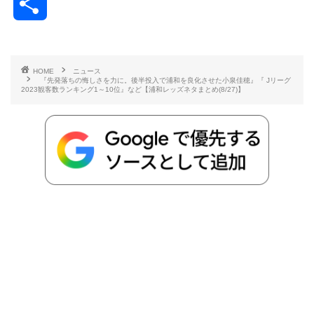
共
c
i
t
e
n
p
x
有
e
t
e
r
e
y
i
HOME
ニュース
『先発落ちの悔しさを力に。後半投入で浦和を良化させた小泉佳穂』『 Jリーグ
b
t
n
n
L
2023観客数ランキング1～10位』など【浦和レッズネタまとめ(8/27)】
o
e
a
o
i
o
r
t
n
k
e
k