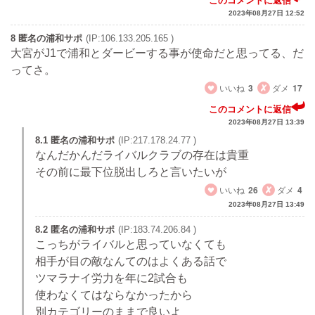
このコメントに返信
2023年08月27日 12:52
8 匿名の浦和サポ
(IP:106.133.205.165 )
大宮がJ1で浦和とダービーする事が使命だと思ってる、だ
ってさ。
いいね
3
ダメ
17
このコメントに返信
2023年08月27日 13:39
8.1 匿名の浦和サポ
(IP:217.178.24.77 )
なんだかんだライバルクラブの存在は貴重
その前に最下位脱出しろと言いたいが
いいね
26
ダメ
4
2023年08月27日 13:49
8.2 匿名の浦和サポ
(IP:183.74.206.84 )
こっちがライバルと思っていなくても
相手が目の敵なんてのはよくある話で
ツマラナイ労力を年に2試合も
使わなくてはならなかったから
別カテゴリーのままで良いよ