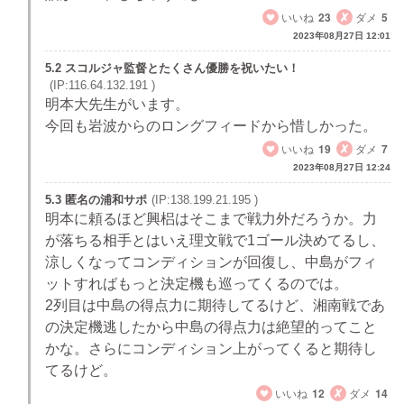
いいね
23
ダメ
5
2023年08月27日 12:01
5.2 スコルジャ監督とたくさん優勝を祝いたい！
(IP:116.64.132.191 )
明本大先生がいます。
今回も岩波からのロングフィードから惜しかった。
いいね
19
ダメ
7
2023年08月27日 12:24
5.3 匿名の浦和サポ
(IP:138.199.21.195 )
明本に頼るほど興梠はそこまで戦力外だろうか。力
が落ちる相手とはいえ理文戦で1ゴール決めてるし、
涼しくなってコンディションが回復し、中島がフィ
ットすればもっと決定機も巡ってくるのでは。
2列目は中島の得点力に期待してるけど、湘南戦であ
の決定機逃したから中島の得点力は絶望的ってこと
かな。さらにコンディション上がってくると期待し
てるけど。
いいね
12
ダメ
14