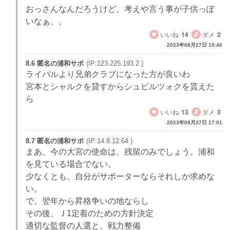
おっさんなんだろうけど、考えや言う事が子供っぽ
いなぁ、、
いいね
14
ダメ
2
2023年08月27日 15:40
8.6 匿名の浦和サポ
(IP:123.225.193.2 )
ライバルより兄弟クラブになった方が良いわ
宮本とシャルクを貸すからシュビルツォクを貰えた
ら
いいね
13
ダメ
3
2023年08月27日 17:01
8.7 匿名の浦和サポ
(IP:14.8.12.64 )
まあ、今の大宮の使命は、残留のみでしょう。浦和
を見ている場合でない。
少なくとも、自分がサポーターならそれしか求めな
い。
で、翌年から昇格争いの地ならし
その後、Ｊ1定着のための方針決定
適切な監督の人選と、戦力整備