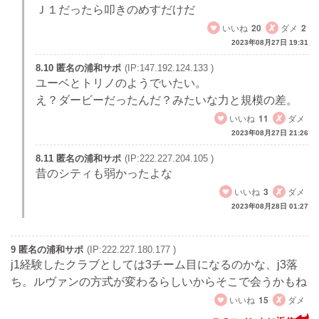
Ｊ１だったら叩きのめすだけだ
いいね
20
ダメ
2
2023年08月27日 19:31
8.10 匿名の浦和サポ
(IP:147.192.124.133 )
ユーベとトリノのようでいたい。
え？ダービーだったんだ？みたいな力と規模の差。
いいね
11
ダメ
2023年08月27日 21:26
8.11 匿名の浦和サポ
(IP:222.227.204.105 )
昔のシティも弱かったよな
いいね
3
ダメ
2023年08月28日 01:27
9 匿名の浦和サポ
(IP:222.227.180.177 )
j1経験したクラブとしては3チーム目になるのかな、j3落
ち。ルヴァンの方式が変わるらしいからそこで会うかもね
いいね
15
ダメ