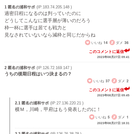
1 匿名の浦和サポ
(IP:183.74.205.148 )
過密日程になるのは判っていたのに
どうしてこんなに選手層が薄いのだろう
枠一杯に選手は居ても戦力と
見なされていないなら減枠と同じだからね
いいね
14
ダメ
36
このコメントに返信
2023年08月27日 09:41
2 匿名の浦和サポ
(IP:126.72.169.147 )
うちの後期日程はいつ決まるの？
いいね
37
ダメ
2
このコメントに返信
2023年08月27日 09:45
2.1 匿名の浦和サポ
(IP:27.136.220.21 )
横Ｍ，川崎，甲府はもう発表したのに！
いいね
5
ダメ
1
2023年08月27日 18:31
2.2 匿名の浦和サポ
(IP:126.76.38.78 )