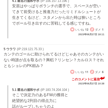
4.1 匿名の浦和サポ
(IP:106.157.13.196 )
安居はやっぱりボランチの選手で、スペースが空い
てきて前受けると推進力だったりミドルシュートが
生きてくるけど、スタメンから出た時は狭いところ
でボール引き出すのに苦戦してる感じですね。
いいね
12
ダメ
1
2023年08月27日 18:11
5 ウラワ
(IP:219.121.75.33 )
カンテのゴールに助けられてるけどじゃあそのカンテがい
ない時誰が点を取るの？興梠？リンセン？カルロス？それ
ともショレのPK頼み？
いいね
11
ダメ
6
このコメントに返信
2023年08月27日 10:38
5.1 匿名の浦和サポ
(IP:183.74.204.104 )
そこで決定力のあるFWの獲得と
絶望的な2列目の得点力に
話がループしちゃうのよ