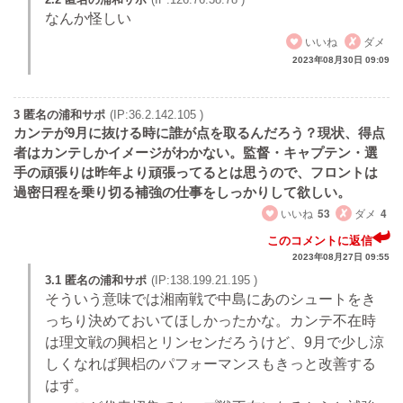
なんか怪しい
いいね
ダメ
2023年08月30日 09:09
3 匿名の浦和サポ
(IP:36.2.142.105 )
カンテが9月に抜ける時に誰が点を取るんだろう？現状、得点
者はカンテしかイメージがわかない。監督・キャプテン・選
手の頑張りは昨年より頑張ってるとは思うので、フロントは
過密日程を乗り切る補強の仕事をしっかりして欲しい。
いいね
53
ダメ
4
このコメントに返信
2023年08月27日 09:55
3.1 匿名の浦和サポ
(IP:138.199.21.195 )
そういう意味では湘南戦で中島にあのシュートをき
っちり決めておいてほしかったかな。カンテ不在時
は理文戦の興梠とリンセンだろうけど、9月で少し涼
しくなれば興梠のパフォーマンスもきっと改善する
はず。