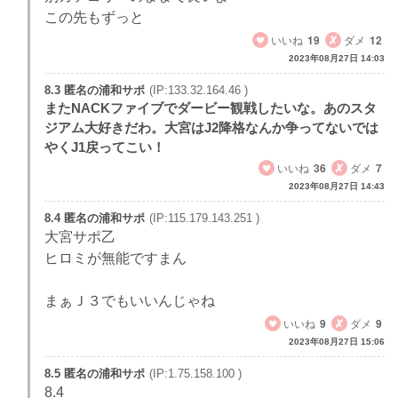
この先もずっと
いいね
19
ダメ
12
2023年08月27日 14:03
8.3 匿名の浦和サポ
(IP:133.32.164.46 )
またNACKファイブでダービー観戦したいな。あのスタ
ジアム大好きだわ。大宮はJ2降格なんか争ってないでは
やくJ1戻ってこい！
いいね
36
ダメ
7
2023年08月27日 14:43
8.4 匿名の浦和サポ
(IP:115.179.143.251 )
大宮サポ乙
ヒロミが無能ですまん
まぁＪ３でもいいんじゃね
いいね
9
ダメ
9
2023年08月27日 15:06
8.5 匿名の浦和サポ
(IP:1.75.158.100 )
8.4