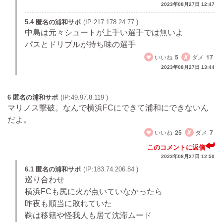
2023年08月27日 12:47
5.4 匿名の浦和サポ
(IP:217.178.24.77 )
中島は元々シュートが上手い選手では無いよ
パスとドリブルが持ち味の選手
いいね
5
ダメ
17
2023年08月27日 13:44
6 匿名の浦和サポ
(IP:49.97.8.119 )
マリノス撃破。なんで横浜FCにできて浦和にできないん
だよ。
いいね
25
ダメ
7
このコメントに返信
2023年08月27日 12:50
6.1 匿名の浦和サポ
(IP:183.74.206.84 )
巡り合わせ
横浜FCも尻に火が点いていなかったら
昨夜も順当に敗れていた
鞠は移籍や怪我人も居て沈滞ムード