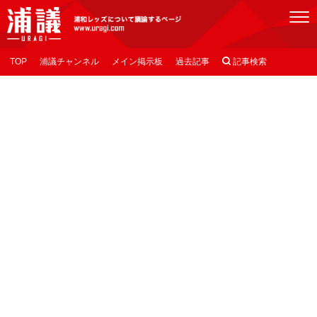
[浦議]浦和レッズについて議論するページ
TOP
浦議チャンネル
メイン掲示板
過去記事

記事検索