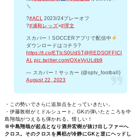
＼
?
#ACL
2023/24プレーオフ
?
#浦和レッズ
×
#理文
スカパー！SOCCERアプリで配信中
ダウンロードはコチラ?
https://t.co/ETIcS0UdST
@REDSOFFICI
AL
pic.twitter.com/QXeVyULdb9
— スカパー！サッカー (@sptv_football)
August 22, 2023
・この勢いでさらに追加点をとっていきたい。
・伊藤敦樹がミドルシュート。GKの弾いたところを中
島翔哉がつえるも弾かれる。惜しい！
※中島翔哉が起点となり酒井宏樹が抜け出しファーへ
クロス。そのクロスを興梠が冷静にGKと逆にヘッドし