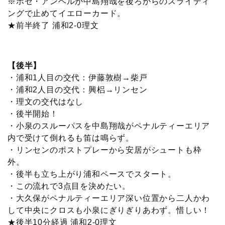
※ホセ・アンヘルが中島翔哉を後ろからのスライディ
ングで止めてイエローカード。
★前半終了 浦和2-0理文
【後半】
・浦和1人目の交代：伊藤敦樹→柴戸
・浦和2人目の交代：興梠→リンセン
・理文の交代はなし
・後半開始！
・小泉のスルーパスを中島翔哉がペナルティーエリア
内で受けて倒れるも笛は鳴らず。
・リンセンのポストプレーから安居がシュートも枠
外。
・後半も立ち上がり浦和ペースでスタート。
・この流れで3点目を決めたい。
・大久保がペナルティーエリア深い位置から二人かわ
して中央にクロスも小泉にぎりぎりあわず。惜しい！
★後半10分経過 浦和2-0理文