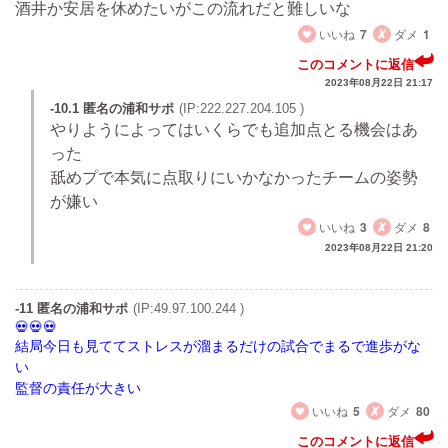
酒井か安居を休めたいがこの流れだと難しいな
いいね
7
ダメ
1
このコメントに返信
2023年08月22日 21:17
-10.1 匿名の浦和サポ
(IP:222.227.204.105 )
やりようによってはいくらでも追加点とる機会はあ
った
舐めプで本気に点取りにいかなかったチームの姿勢
が嫌い
いいね
3
ダメ
8
2023年08月22日 21:20
-11 匿名の浦和サポ
(IP:49.97.100.244 )
結局今日も見ててストレスが溜まるだけの試合でまるで進歩がな
い
監督の責任が大きい
いいね
5
ダメ
80
このコメントに返信