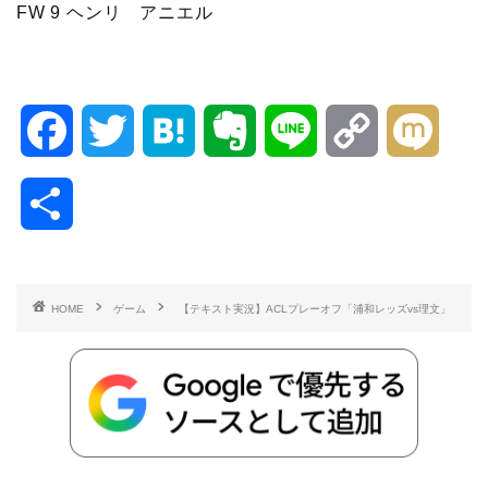
FW 9 ヘンリ アニエル
F
T
H
E
L
C
M
a
w
a
v
i
o
i
共
c
i
t
e
n
p
x
有
e
t
e
r
e
y
i
HOME
ゲーム
【テキスト実況】ACLプレーオフ「浦和レッズvs理文」
b
t
n
n
L
o
e
a
o
i
o
r
t
n