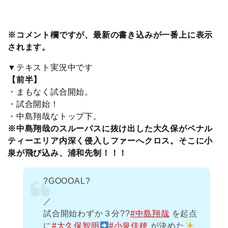
c
i
t
e
n
p
x
有
e
t
e
r
e
y
i
※コメント欄ですが、最新の書き込みが一番上に表示
されます。
b
t
n
n
L
▼テキスト実況中です
o
e
a
o
i
【前半】
・まもなく試合開始。
o
r
t
n
・試合開始！
・中島翔哉なトップ下。
k
e
k
※中島翔哉のスルーパスに抜け出した大久保がペナル
ティーエリア内深く侵入しファーへクロス。そこに小
泉が飛び込み、浦和先制！！！
?GOOOAL?
／
試合開始わずか３分??
#中島翔哉
を起点
に
#大久保智明
#小泉佳穂
が決めた