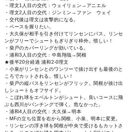
・理文1人目の交代：ウェイリェン→アニエル
・理文2人目の交代：ジンミン→ファン ウェイ
・交代後は理文は攻撃的になる。
・ペースを握りたい。
・大久保が相手を引き付けてリンセンにパス。リンセ
ンがフリーでシュートもぎりぎり枠外。惜しい！
・柴戸のカバーリングが効いている。
・浦和3人目の交代：中島翔哉→関根
★後半20分経過 浦和2-0理文
・小泉がリンセンとのワンツーで抜け出すも最後のと
ころでカットされる。惜しい！
・柴戸の縦パスをリンセンがフリック。関根が抜け出
しシュートもオフサイド。
・こぼれ球をエベルトンがシュート。良いコースに飛
ぶも西川がパンチングで弾く。危なかった。
・浦和4人目の交代：大久保→明本
・MFの立ち位置を右から関根、小泉、明本に変更。
・リンセンの浮き球を関根が中央で受けるもカットさ