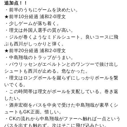
追加点！！
・前半のうちにゲームを決めたい。
★前半10分経過 浦和2-0理文
・少しゲームが落ち着く。
・理文は外国人選手の質が高い。
・ジルが巻くようなミドルシュート。良いコースに飛
ぶも西川がしっかりと弾く。
★前半20分経過 浦和2-0理文
・中島翔哉のトラップがうまい。
・パウリッセンがエベルトンとのワンツーで抜け出し
シュートも西川が止める。危なかった。
・理文はロングボールを蹴らずにしっかりボールを繋
いでくる。
・この時間帯は理文がボールを支配している。巻き返
したい。
・酒井宏樹をパスを中央で受けた中島翔哉が素早くシ
ュートもGK正面。惜しい。
・CKの流れから中島翔哉がファーへ触れば一点という
パスを出すも触れず。次はそこに飛び込みたい。