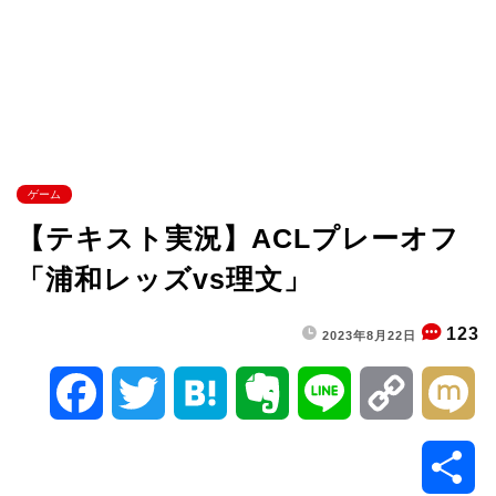
ゲーム
【テキスト実況】ACLプレーオフ
「浦和レッズvs理文」
123
2023年8月22日
F
T
H
E
L
C
M
a
w
a
v
i
o
i
共