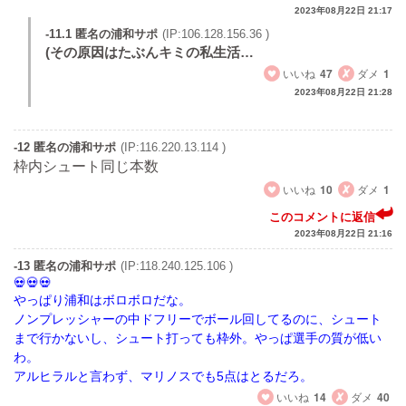
2023年08月22日 21:17
-11.1 匿名の浦和サポ
(IP:106.128.156.36 )
(その原因はたぶんキミの私生活…
いいね
47
ダメ
1
2023年08月22日 21:28
-12 匿名の浦和サポ
(IP:116.220.13.114 )
枠内シュート同じ本数
いいね
10
ダメ
1
このコメントに返信
2023年08月22日 21:16
-13 匿名の浦和サポ
(IP:118.240.125.106 )
やっぱり浦和はボロボロだな。
ノンプレッシャーの中ドフリーでボール回してるのに、シュート
まで行かないし、シュート打っても枠外。やっぱ選手の質が低い
わ。
アルヒラルと言わず、マリノスでも5点はとるだろ。
いいね
14
ダメ
40