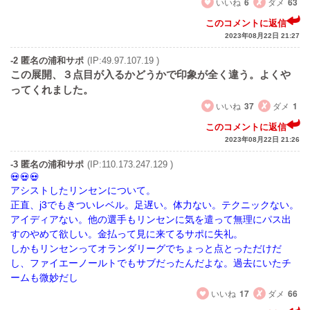
いいね
6
ダメ
63
このコメントに返信
2023年08月22日 21:27
-2 匿名の浦和サポ
(IP:49.97.107.19 )
この展開、３点目が入るかどうかで印象が全く違う。よくや
ってくれました。
いいね
37
ダメ
1
このコメントに返信
2023年08月22日 21:26
-3 匿名の浦和サポ
(IP:110.173.247.129 )
アシストしたリンセンについて。
正直、j3でもきついレベル。足遅い。体力ない。テクニックない。
アイディアない。他の選手もリンセンに気を遣って無理にパス出
すのやめて欲しい。金払って見に来てるサポに失礼。
しかもリンセンってオランダリーグでちょっと点とっただけだ
し、ファイエーノールトでもサブだったんだよな。過去にいたチ
ームも微妙だし
いいね
17
ダメ
66