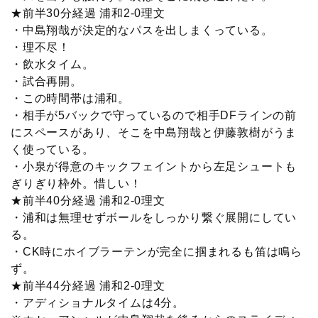
★前半30分経過 浦和2-0理文
・中島翔哉が決定的なパスを出しまくっている。
・理不尽！
・飲水タイム。
・試合再開。
・この時間帯は浦和。
・相手が5バックで守っているので相手DFラインの前
にスペースがあり、そこを中島翔哉と伊藤敦樹がうま
く使っている。
・小泉が得意のキックフェイントから左足シュートも
ぎりぎり枠外。惜しい！
★前半40分経過 浦和2-0理文
・浦和は無理せずボールをしっかり繋ぐ展開にしてい
る。
・CK時にホイブラーテンが完全に掴まれるも笛は鳴ら
ず。
★前半44分経過 浦和2-0理文
・アディショナルタイムは4分。