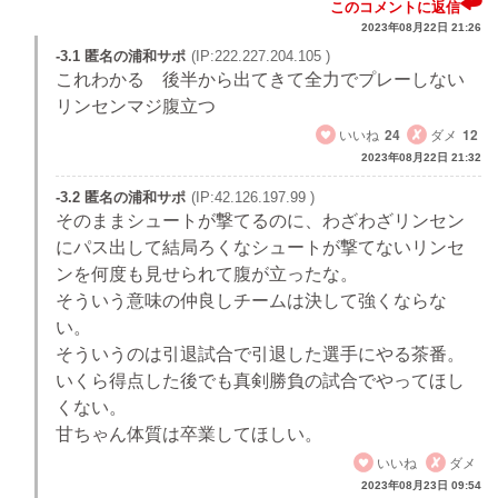
このコメントに返信
2023年08月22日 21:26
-3.1 匿名の浦和サポ
(IP:222.227.204.105 )
これわかる 後半から出てきて全力でプレーしない
リンセンマジ腹立つ
いいね
24
ダメ
12
2023年08月22日 21:32
-3.2 匿名の浦和サポ
(IP:42.126.197.99 )
そのままシュートが撃てるのに、わざわざリンセン
にパス出して結局ろくなシュートが撃てないリンセ
ンを何度も見せられて腹が立ったな。
そういう意味の仲良しチームは決して強くならな
い。
そういうのは引退試合で引退した選手にやる茶番。
いくら得点した後でも真剣勝負の試合でやってほし
くない。
甘ちゃん体質は卒業してほしい。
いいね
ダメ
2023年08月23日 09:54