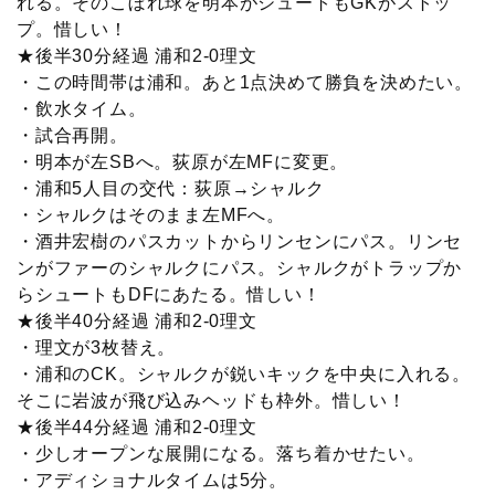
れる。そのこぼれ球を明本がシュートもGKがストッ
プ。惜しい！
★後半30分経過 浦和2-0理文
・この時間帯は浦和。あと1点決めて勝負を決めたい。
・飲水タイム。
・試合再開。
・明本が左SBへ。荻原が左MFに変更。
・浦和5人目の交代：荻原→シャルク
・シャルクはそのまま左MFへ。
・酒井宏樹のパスカットからリンセンにパス。リンセ
ンがファーのシャルクにパス。シャルクがトラップか
らシュートもDFにあたる。惜しい！
★後半40分経過 浦和2-0理文
・理文が3枚替え。
・浦和のCK。シャルクが鋭いキックを中央に入れる。
そこに岩波が飛び込みヘッドも枠外。惜しい！
★後半44分経過 浦和2-0理文
・少しオープンな展開になる。落ち着かせたい。
・アディショナルタイムは5分。