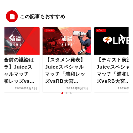
この記事もおすすめ
ム
ゲーム
ゲーム
試合前の議論は
【スタメン発表】
【テキスト実況
チラ】Juiceス
Juiceスペシャル
Juiceスペシャ
シャルマッチ
マッチ「浦和レッ
マッチ「浦和レ
浦和レッズvs...
ズvsRB大宮...
ズvsRB大宮...
2026年8月1日
2026年8月1日
2026年8