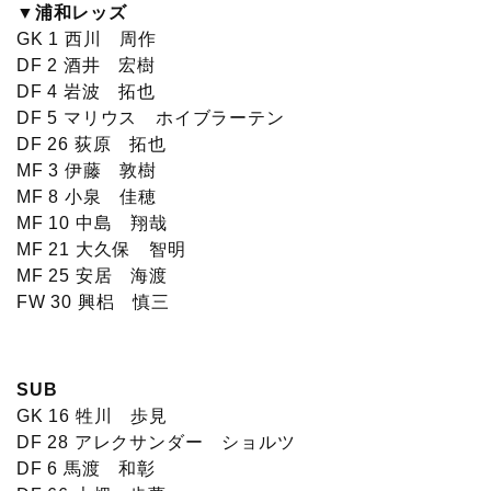
▼浦和レッズ
GK 1 西川 周作
DF 2 酒井 宏樹
DF 4 岩波 拓也
DF 5 マリウス ホイブラーテン
DF 26 荻原 拓也
MF 3 伊藤 敦樹
MF 8 小泉 佳穂
MF 10 中島 翔哉
MF 21 大久保 智明
MF 25 安居 海渡
FW 30 興梠 慎三
SUB
GK 16 牲川 歩見
DF 28 アレクサンダー ショルツ
DF 6 馬渡 和彰