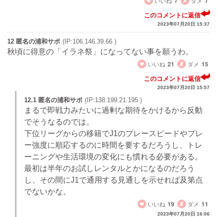
いいね
7
ダメ
7
このコメントに返信
2023年07月20日 15:37
12 匿名の浦和サポ
(IP:106.146.39.66 )
秋頃に得意の「イラネ祭」になってない事を願うわ。
いいね
21
ダメ
15
このコメントに返信
2023年07月20日 15:57
12.1 匿名の浦和サポ
(IP:138.199.21.195 )
まるで即戦力みたいに過剰な期待をかけるから反動
でそうなるのでは。
下位リーグからの移籍でJ1のプレースピードやプレ
ー強度に順応するのに時間を要するだろうし、トレ
ーニングや生活環境の変化にも慣れる必要がある。
最初は半年のお試しレンタルとかになるのだろう
し、その間にJ1で通用する見通しを示せれば及第点
でないかな。
いいね
19
ダメ
11
2023年07月20日 16:06