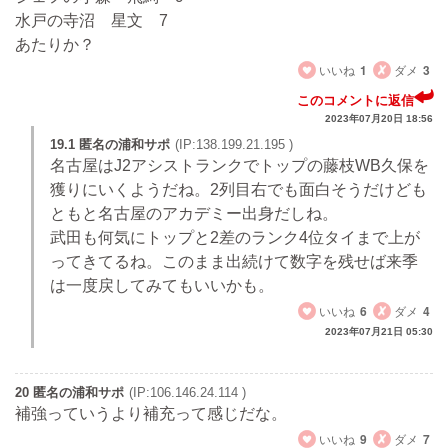
水戸の寺沼 星文 7
あたりか？
いいね
1
ダメ
3
このコメントに返信
2023年07月20日 18:56
19.1 匿名の浦和サポ
(IP:138.199.21.195 )
名古屋はJ2アシストランクでトップの藤枝WB久保を
獲りにいくようだね。2列目右でも面白そうだけども
ともと名古屋のアカデミー出身だしね。
武田も何気にトップと2差のランク4位タイまで上が
ってきてるね。このまま出続けて数字を残せば来季
は一度戻してみてもいいかも。
いいね
6
ダメ
4
2023年07月21日 05:30
20 匿名の浦和サポ
(IP:106.146.24.114 )
補強っていうより補充って感じだな。
いいね
9
ダメ
7