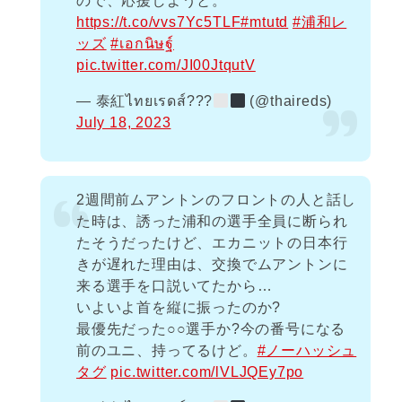
ので、応援しようと。
https://t.co/vvs7Yc5TLF
#mtutd
#浦和レ
ッズ
#เอกนิษฐ์
pic.twitter.com/JI00JtqutV
— 泰紅ไทยเรดส์​???
(@thaireds)
July 18, 2023
2週間前ムアントンのフロントの人と話し
た時は、誘った浦和の選手全員に断られ
たそうだったけど、エカニットの日本行
きが遅れた理由は、交換でムアントンに
来る選手を口説いてたから…
いよいよ首を縦に振ったのか?
最優先だった○○選手か?今の番号になる
前のユニ、持ってるけど。
#ノーハッシュ
タグ
pic.twitter.com/lVLJQEy7po