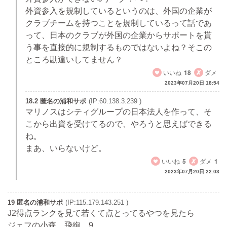
外資参入を規制しているというのは、外国の企業が
クラブチームを持つことを規制しているって話であ
って、日本のクラブが外国の企業からサポートを貰
う事を直接的に規制するものではないよね？そこの
ところ勘違いしてません？
いいね
18
ダメ
2023年07月20日 18:54
18.2 匿名の浦和サポ
(IP:60.138.3.239 )
マリノスはシティグループの日本法人を作って、そ
こから出資を受けてるので、やろうと思えばできる
ね。
まあ、いらないけど。
いいね
5
ダメ
1
2023年07月20日 22:03
19 匿名の浦和サポ
(IP:115.179.143.251 )
J2得点ランクを見て若くて点とってるやつを見たら
ジェフの小森 飛絢 9