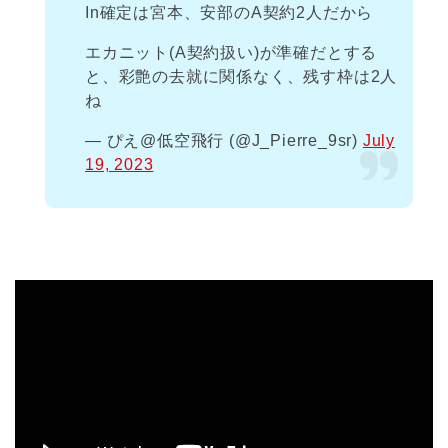
In確定は宮本、安部のA契約2人だから
エカニット(A契約扱い)が準確だとする
と、彩艶の去就に関係なく、残す枠は2人
ね
— ぴえ@低空飛行 (@J_Pierre_9sr)
July
19, 2023