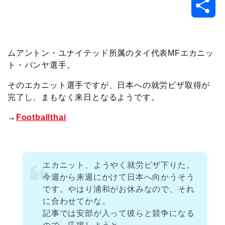
共
c
i
t
e
n
p
x
有
e
t
e
r
e
y
i
ムアントン・ユナイテッド所属のタイ代表MFエカニッ
ト・パンヤ選手。
b
t
n
n
L
そのエカニット選手ですが、日本への就労ビザ取得が
o
e
a
o
i
完了し、まもなく来日となるようです。
o
r
t
n
→
Footballthai
k
e
k
エカニット、ようやく就労ビザ下りた。
今週から来週にかけて日本へ向かうそう
です。やはり浦和がお休みなので、それ
に合わせてかな。
記事では安部が入って彼らと競争になる