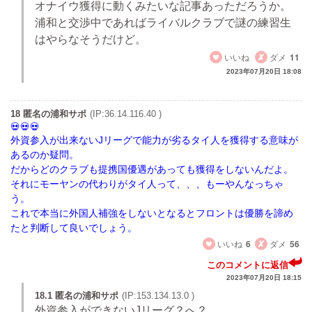
オナイウ獲得に動くみたいな記事あっただろうか。
浦和と交渉中であればライバルクラブで謎の練習生
はやらなそうだけど。
いいね
ダメ
11
2023年07月20日 18:08
18 匿名の浦和サポ
(IP:36.14.116.40 )
外資参入が出来ないJリーグで能力が劣るタイ人を獲得する意味が
あるのか疑問。
だからどのクラブも提携国優遇があっても獲得をしないんだよ。
それにモーヤンの代わりがタイ人って、、、もーやんなっちゃ
う。
これで本当に外国人補強をしないとなるとフロントは優勝を諦め
たと判断して良いでしょう。
いいね
6
ダメ
56
このコメントに返信
2023年07月20日 18:15
18.1 匿名の浦和サポ
(IP:153.134.13.0 )
外資参入ができないJリーグ？へ？