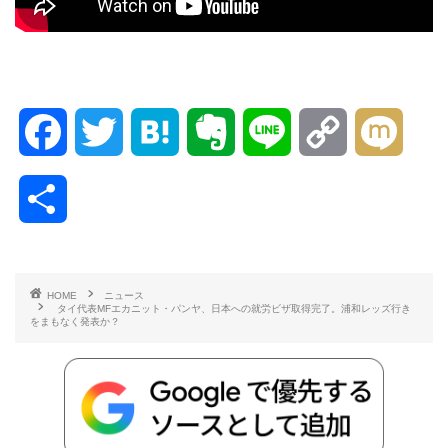
F
T
H
E
L
C
M
a
w
a
v
i
o
i
共
c
i
t
e
n
p
x
有
e
t
e
r
e
y
i
HOME
ニュース
タイ代表MFエカニット・パンヤ、日本への就労ビザ取得完了。浦和レッズ行き
b
t
n
n
L
をまもなく発表か？
o
e
a
o
i
o
r
t
n