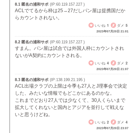
8.1 匿名の浦和サポ
(IP:60.119.157.227 )
ACLでてるから枠は25→27だしパン屋は提携国だか
らカウントされない。
いいね
1
ダメ
5
2023年07月20日 21:01
8.2 匿名の浦和サポ
(IP:60.119.157.227 )
すまん。パン屋は試合では外国人枠にカウントされ
ないがA契約にカウントされる。
いいね
4
ダメ
2
2023年07月20日 21:07
8.3 匿名の浦和サポ
(IP:138.199.21.195 )
ACL出場クラブの上限は今季も27人とJ理事会で決定
した、みたいな情報でもどこかにあるのかな。
これまでどおり27人では少なくて、30人くらいまで
拡大してくれないと国内とアジアを並行して戦えな
いと思うけどね。
いいね
2
ダメ
4
2023年07月20日 23:07