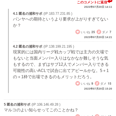
このコメントに返信
2023年07月20日 14:11
4.1 匿名の浦和サポ
(IP:183.77.231.85 )
パンヤへの期待というより要求が上がりすぎてない
か？
いいね
25
ダメ
7
2023年07月20日 14:21
4.2 匿名の浦和サポ
(IP:138.199.21.195 )
現実的には国内リーグ戦カップ戦では主力の欠場で
もないと当面メンバー入りはなかなか難しそうな気
もするので、まずはサブ12人でメンバー入りできる
可能性の高いACLで試合に出てアピールかな。5＋1
の＋1枠で出場できるのもメリットだろう。
いいね
9
ダメ
15
2023年07月20日 15:20
5 匿名の浦和サポ
(IP:106.146.49.28 )
マルコのよい知らせってこのことかね？