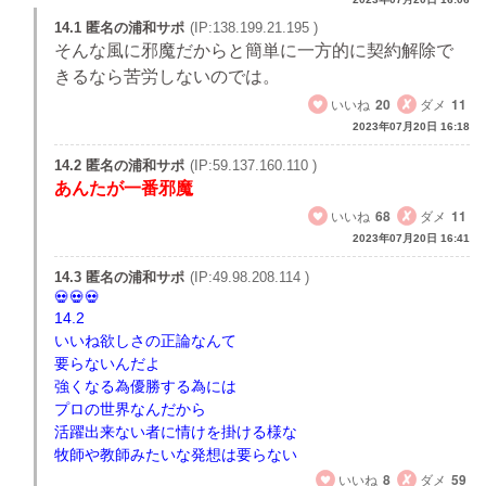
14.1 匿名の浦和サポ
(IP:138.199.21.195 )
そんな風に邪魔だからと簡単に一方的に契約解除で
きるなら苦労しないのでは。
いいね
20
ダメ
11
2023年07月20日 16:18
14.2 匿名の浦和サポ
(IP:59.137.160.110 )
あんたが一番邪魔
いいね
68
ダメ
11
2023年07月20日 16:41
14.3 匿名の浦和サポ
(IP:49.98.208.114 )
14.2
いいね欲しさの正論なんて
要らないんだよ
強くなる為優勝する為には
プロの世界なんだから
活躍出来ない者に情けを掛ける様な
牧師や教師みたいな発想は要らない
いいね
8
ダメ
59