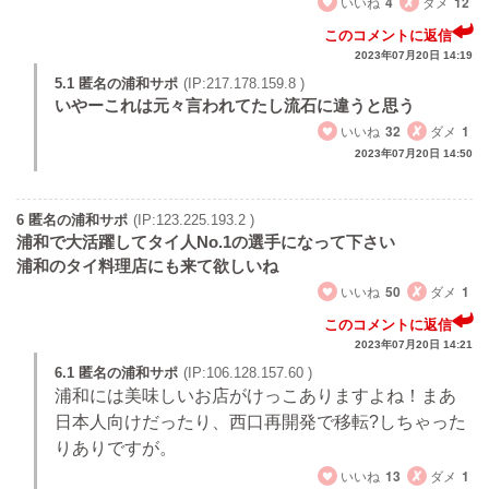
いいね
4
ダメ
12
このコメントに返信
2023年07月20日 14:19
5.1 匿名の浦和サポ
(IP:217.178.159.8 )
いやーこれは元々言われてたし流石に違うと思う
いいね
32
ダメ
1
2023年07月20日 14:50
6 匿名の浦和サポ
(IP:123.225.193.2 )
浦和で大活躍してタイ人No.1の選手になって下さい
浦和のタイ料理店にも来て欲しいね
いいね
50
ダメ
1
このコメントに返信
2023年07月20日 14:21
6.1 匿名の浦和サポ
(IP:106.128.157.60 )
浦和には美味しいお店がけっこありますよね！まあ
日本人向けだったり、西口再開発で移転?しちゃった
りありですが。
いいね
13
ダメ
1