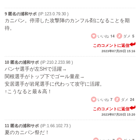
9 匿名の浦和サポ
(IP:123.0.79.30 )
カニパン。停滞した攻撃陣のカンフル剤になることを期
待。
いいね
14
ダメ
5
このコメントに返信
2023年07月20日 15:16
10 匿名の浦和サポ
(IP:210.2.233.98 )
パンヤ選手が左SHで活躍→
関根選手がトップ下でゴール量産→
安居選手が岩尾選手に代わって攻守に活躍。
↑こうなると最＆高！
いいね
7
ダメ
24
このコメントに返信
2023年07月20日 15:20
11 匿名の浦和サポ
(IP:1.66.102.73 )
夏のカニパン祭だ！