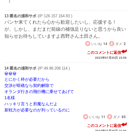
13 匿名の浦和サポ
(IP:126.157.164.83 )
パンヤ来てくれたら心から歓迎したいし、応援する！
が、しかし、まだまだ前線の補強足りないと思うから良い
知らせお待ちしていますよ西野さん土田さん。
いいね
14
ダメ
2
このコメントに返信
2023年07月20日 15:59
14 匿名の浦和サポ
(IP:49.98.208.114 )
とにかく枠が必要だから
交渉が暗礁なら契約解除で
オランダ行きの飛行機に乗せてあげて
1名様
ハッキリ言うと邪魔なんだよ
新戦力が必要なのが判っているのに
いいね
11
ダメ
65
このコメントに返信
2023年07月20日 16:06