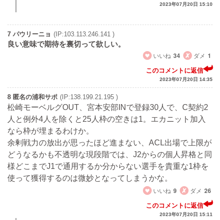
2023年07月20日 15:10
7 パウリーニョ
(IP:103.113.246.141 )
良い意味で期待を裏切って欲しい。
いいね
34
ダメ
1
このコメントに返信
2023年07月20日 14:35
8 匿名の浦和サポ
(IP:138.199.21.195 )
松崎モーベルグOUT、宮本安部INで登録30人で、C契約2
人と例外4人を除くと25人枠の空きは1。エカニット加入
なら枠が埋まるわけか。
余剰戦力の放出が思ったほど進まない、ACL出場で上限が
どうなるかも不透明な現段階では、J2からの個人昇格と同
様どこまでJ1で通用するか分からない選手を貴重な1枠を
使って獲得するのは微妙となってしまうかな。
いいね
9
ダメ
26
このコメントに返信
2023年07月20日 15:11