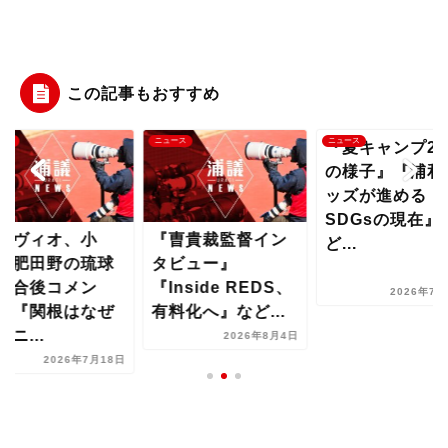
この記事もおすすめ
ース
ニュース
ニュース
『夏キャンプ2
の様子』『浦和
ッズが進める
SDGsの現在』
サヴィオ、小
『曺貴裁監督イン
ど...
、肥田野の琉球
タビュー』
試合後コメン
『Inside REDS、
2026年7月
』『関根はなぜ
有料化へ』など...
ドニ...
2026年8月4日
2026年7月18日