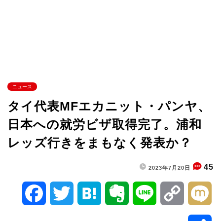
ニュース
タイ代表MFエカニット・パンヤ、
日本への就労ビザ取得完了。浦和
レッズ行きをまもなく発表か？
45
2023年7月20日
F
T
H
E
L
C
M
a
w
a
v
i
o
i