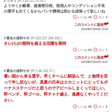
2 ウラワ
(IP:219.121.75.33 )
ようやくか酷暑、超過密日程、怪我人やコンディション不良
の選手も出てくるからパンヤ獲得は助かる頑張って欲しいね
いいね
46
ダメ
4
このコメントに返信
2023年07月20日 13:59
3 匿名の浦和サポ
(IP:222.227.204.105 )
オレ(ら)の期待を超える活躍を期待
いいね
84
ダメ
1
このコメントに返信
2023年07月20日 14:07
4 匿名の浦和サポ
(IP:1.66.102.37 )
暑い国から来る選手。早くチームに馴染んで、と無理を言
って申し訳ないが、真夏の日本はエカニットにとってもボ
ーナスステージだと思うのでアピールしまくってほしい。
即ベンチ、即ゴール、即チャナ越え、遠慮なくやってくだ
さい。
いいね
66
ダメ
4