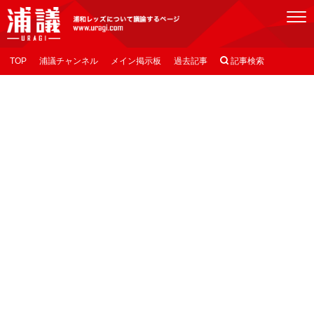
[浦議]浦和レッズについて議論するページ
TOP
浦議チャンネル
メイン掲示板
過去記事

記事検索