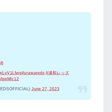
66
/wwLvV1Lfwg
#urawareds
#浦和レッズ
zhfpeMIc12
SOFFICIAL)
June 27, 2023