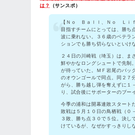
は？
（サンスポ）
【Ｎｏ Ｂａｌｌ、Ｎｏ Ｌｉ
目指すチームにとっては、勝ち
波に乗れない。３６歳のベテラ
ションでも勝ち切らないといけ
２４日の川崎戦（埼玉）は、ま
鮮やかなロングシュートで先制
が待っていた。ＭＦ岩尾のバッ
のオウンゴールで同点。同２７
がら、勝ち越し弾を奪えずに１
り、試合後にサポーターのブー
今季の浦和は開幕連敗スタート
敗戦は５月１０日の鳥栖戦（０
３敗、勝ち点３０で５位。決し
けているが、なぜかすっきりし