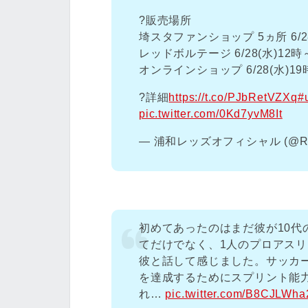
?販売場所
埼スタファンショップ 5ヵ所 6/28
レッドボルテージ 6/28(水)12時
オンラインショップ 6/28(水)19
?詳細
https://t.co/PJbRetVZXq
#
pic.twitter.com/0Kd7yvM8It
— 浦和レッズオフィシャル (@RED
初めてあったのはまだ彼が10代
てだけでなく、1人のプロアス
彼と話して感じました。サッカ
を達成するためにスプリント能
れ…
pic.twitter.com/B8CJLWha