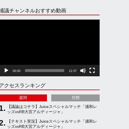
n
i
o
e
浦議チャンネルおすすめ動画
s
k
u
e
動
画
プ
t
T
T
d
レ
ー
ヤ
a
o
u
ー
00:00
12:37
g
k
b
アクセスランキング
r
e
週間
月間
a
C
【議論はコチラ】Juiceスペシャルマッチ「浦和レ
ッズvsRB大宮アルディージャ」
【テキスト実況】Juiceスペシャルマッチ「浦和レ
m
h
ッズvsRB大宮アルディージャ」