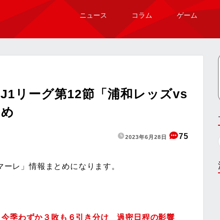
ニュース
コラム
ゲーム
1リーグ第12節「浦和レッズvs
とめ
75
2023年6月28日
ルマーレ」情報まとめになります。
、今季わずか３敗も６引き分け 過密日程の影響