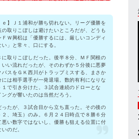
ｆｅ】Ｊ１浦和が勝ち切れない。リーグ優勝を
点の取りこぼしは避けたいところだが、どうも
ンＦＷ興梠は「優勝するには、厳しいコンディ
ない」と常々、口にする。
さに取りこぼしだった。後半８分、ＭＦ関根の
。いい流れだったが、そのわずか５分後に悪夢
クパスをＧＫ西川がトラップミスする、まさか
分には相手選手が一発退場。数的有利になりな
－１で引き分けた。３試合連続のドローとな
イングが響いたのは当然だろう。
だったが、３試合目から立ち直った。その後の
－２、埼玉）のみ。６月２４日時点で８勝６分
て悪い数字ではないし、優勝も狙える位置に付
ないのだ。