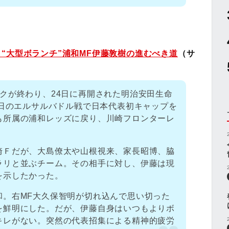
“大型ボランチ”浦和MF伊藤敦樹の進むべき道
（サ
クが終わり、24日に再開された明治安田生命
5日のエルサルバドル戦で日本代表初キャップを
も所属の浦和レッズに戻り、川崎フロンターレ
崎Ｆだが、大島僚太や山根視来、家長昭博、脇
ラリと並ぶチーム。その相手に対し、伊藤は現
を示したかった。
和。右MF大久保智明が切れ込んで思い切った
を鮮明にした。だが、伊藤自身はいつもよりボ
キレがない。突然の代表招集による精神的疲労