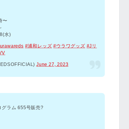
時〜
～
(水)
urawareds
#浦和レッズ
#ウラワグッズ
#Jリ
BVV
SOFFICIAL)
June 27, 2023
ラム 655号販売?