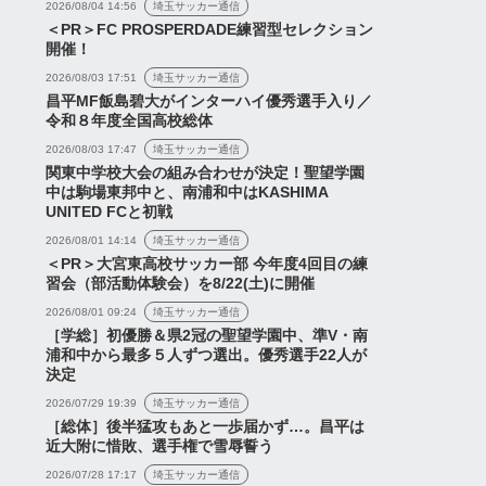
2026/08/04 14:56
埼玉サッカー通信
＜PR＞FC PROSPERDADE練習型セレクション
開催！
2026/08/03 17:51
埼玉サッカー通信
昌平MF飯島碧大がインターハイ優秀選手入り／
令和８年度全国高校総体
2026/08/03 17:47
埼玉サッカー通信
関東中学校大会の組み合わせが決定！聖望学園
中は駒場東邦中と、南浦和中はKASHIMA
UNITED FCと初戦
2026/08/01 14:14
埼玉サッカー通信
＜PR＞大宮東高校サッカー部 今年度4回目の練
習会（部活動体験会）を8/22(土)に開催
2026/08/01 09:24
埼玉サッカー通信
［学総］初優勝＆県2冠の聖望学園中、準V・南
浦和中から最多５人ずつ選出。優秀選手22人が
決定
2026/07/29 19:39
埼玉サッカー通信
［総体］後半猛攻もあと一歩届かず…。昌平は
近大附に惜敗、選手権で雪辱誓う
2026/07/28 17:17
埼玉サッカー通信