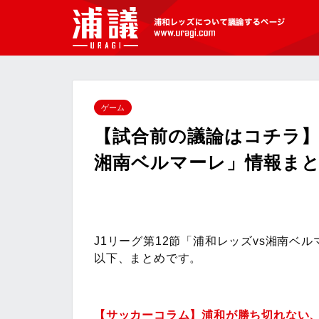
[浦議]浦和レッズについて議論するペ
ージ
ゲーム
【試合前の議論はコチラ】J
湘南ベルマーレ」情報ま
J1リーグ第12節「浦和レッズvs湘南ベ
以下、まとめです。
【サッカーコラム】浦和が勝ち切れない