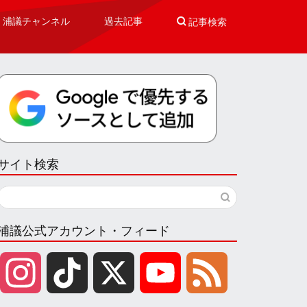
浦議チャンネル
過去記事

記事検索
サイト検索
浦議公式アカウント・フィード
I
T
X
Y
F