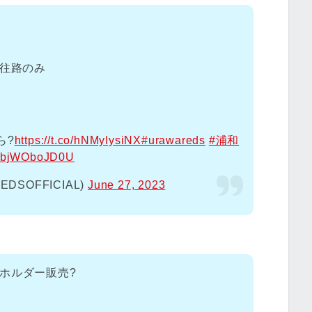
※往路のみ
?️
https://t.co/hNMyIysiNX
#urawareds
#浦和
om/bjWOboJD0U
SOFFICIAL)
June 27, 2023
ホルダー販売?