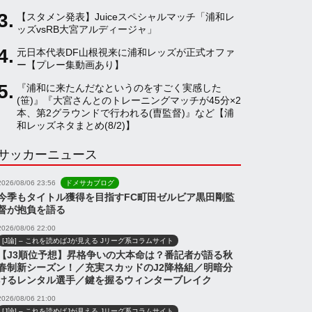
【スタメン発表】Juiceスペシャルマッチ「浦和レ
a
ッズvsRB大宮アルディージャ」
元日本代表DF山根視来に浦和レッズが正式オファ
ー【プレー集動画あり】
n
『浦和に来たんだなというのをすごく実感した
(笹)』『大宮さんとのトレーニングマッチが45分×2
n
本、第2グラウンドで行われる(曺監督)』など【浦
和レッズネタまとめ(8/2)】
サッカーニュース
e
2026/08/06 23:56
ドメサカブログ
l
今季もタイトル獲得を目指すFC町田ゼルビア黒田剛監
督が抱負を語る
2026/08/06 22:00
[J論] – これを読めばJが見える Jリーグ系コラムサイト
【J3順位予想】昇格争いの大本命は？番記者が語る秋
春制新シーズン！／充実スカッドのJ2降格組／明暗分
けるレンタル選手／鍵を握るウィンターブレイク
2026/08/06 21:00
[J論] – これを読めばJが見える Jリーグ系コラムサイト