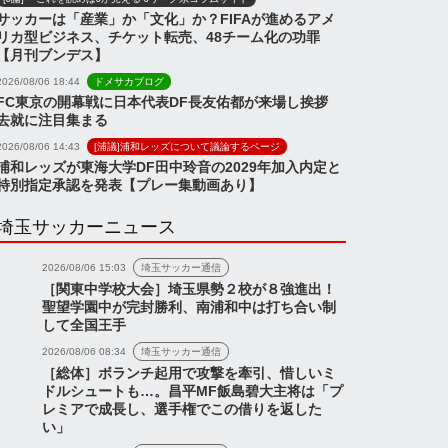
サッカーは「産業」か「文化」か？FIFAが進めるアメ
リカ型ビジネス、チケット転売、48チーム化の功罪
【月刊ブンデス】
2026/08/06 18:44
ドメサカブログ
FC東京の開幕戦に日本代表DF長友佑都が来場し挨拶
去就に注目集まる
2026/08/06 14:43
[浦議]浦和レッズについて議論するページ
浦和レッズが東海大学DF田中玲音の2029年加入内定と
特別指定承認を発表【プレー集動画あり】
埼玉サッカーニュース
2026/08/06 15:03
埼玉サッカー通信
［関東中学校大会］埼玉県勢２校が８強進出！
聖望学園中が完封勝利、南浦和中は打ち合い制
して全国王手
2026/08/06 08:34
埼玉サッカー通信
［総体］ボランチ起用で攻撃を牽引、惜しいミ
ドルシュートも…。昌平MF飯島碧大主将は「プ
レミアで成長し、選手権でこの借りを返した
い」