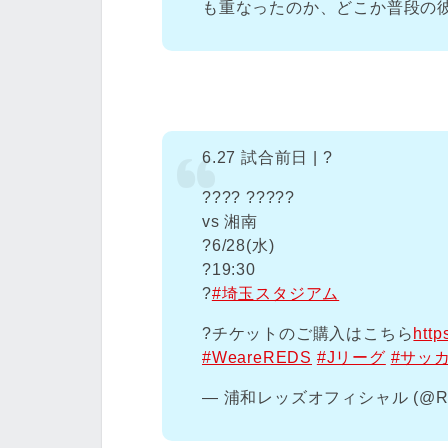
も重なったのか、どこか普段の
6.27 試合前日 | ?
???? ?????
vs 湘南
?️6/28(水)
?19:30
?
#埼玉スタジアム
?️チケットのご購入はこちら
http
#WeareREDS
#Jリーグ
#サッ
— 浦和レッズオフィシャル (@RED