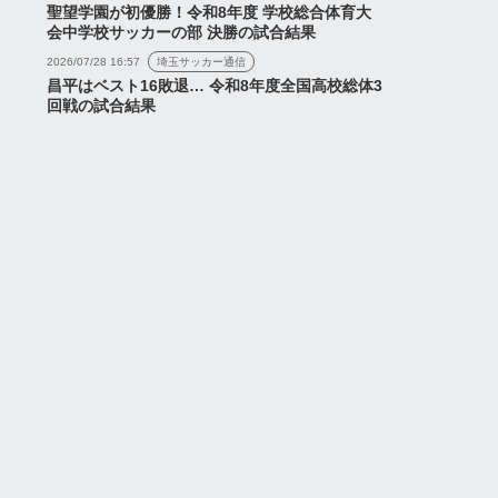
聖望学園が初優勝！令和8年度 学校総合体育大
会中学校サッカーの部 決勝の試合結果
2026/07/28 16:57
埼玉サッカー通信
昌平はベスト16敗退… 令和8年度全国高校総体3
回戦の試合結果