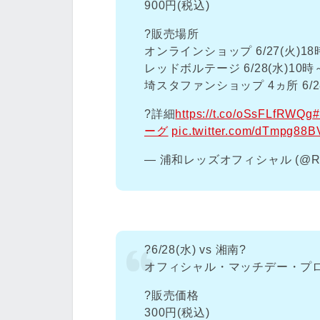
900円(税込)
?販売場所
オンラインショップ 6/27(火)18
レッドボルテージ 6/28(水)10時
埼スタファンショップ 4ヵ所 6/28
?詳細
https://t.co/oSsFLfRWQg
#
ーグ
pic.twitter.com/dTmpg88
— 浦和レッズオフィシャル (@RED
?6/28(水) vs 湘南?
オフィシャル・マッチデー・プログ
?販売価格
300円(税込)