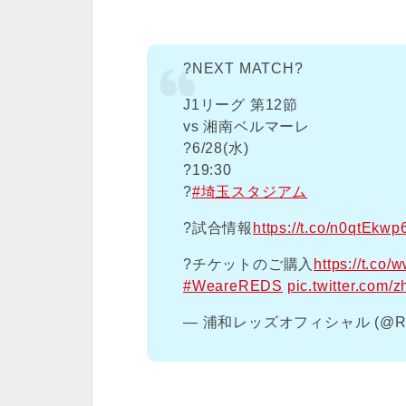
?NEXT MATCH?
J1リーグ 第12節
vs 湘南ベルマーレ
?️6/28(水)
?19:30
?
#埼玉スタジアム
?試合情報
https://t.co/n0qtEkwp
?️チケットのご購入
https://t.co
#WeareREDS
pic.twitter.com/
— 浦和レッズオフィシャル (@RED