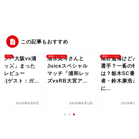
この記事もおすすめ
チャンネル
浦議チャンネル
浦議チャンネル
ガンバ大阪vs浦
清水英斗さんと
南野遥海はどん
レッズ」まった
Juiceスペシャル
選手？一番の特
プレビュー
マッチ「浦和レッ
は？栃木SC番
IVE(ゲスト：ガ...
ズvsRB大宮ア...
者・鈴木康浩さ
に...
2026年8月6日
2026年8月1日
2026年7月