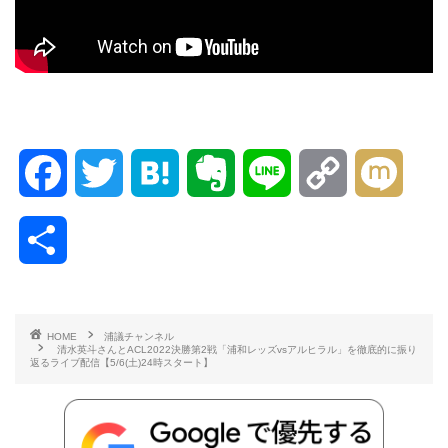
F
T
H
E
L
C
M
a
w
a
v
i
o
i
共
c
i
t
e
n
p
x
有
e
t
e
r
e
y
i
HOME
浦議チャンネル
清水英斗さんとACL2022決勝第2戦「浦和レッズvsアルヒラル」を徹底的に振り
b
t
n
n
L
返るライブ配信【5/6(土)24時スタート】
o
e
a
o
i