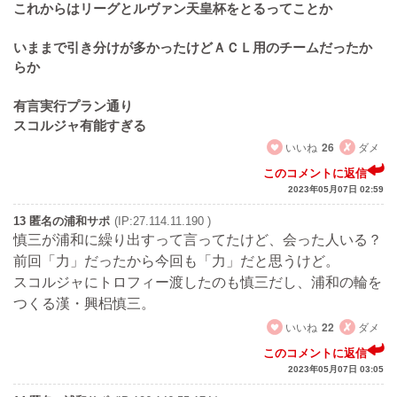
これからはリーグとルヴァン天皇杯をとるってことか
いままで引き分けが多かったけどＡＣＬ用のチームだったか
らか
有言実行プラン通り
スコルジャ有能すぎる
いいね
26
ダメ
このコメントに返信
2023年05月07日 02:59
13 匿名の浦和サポ
(IP:27.114.11.190 )
慎三が浦和に繰り出すって言ってたけど、会った人いる？
前回「力」だったから今回も「力」だと思うけど。
スコルジャにトロフィー渡したのも慎三だし、浦和の輪を
つくる漢・興梠慎三。
いいね
22
ダメ
このコメントに返信
2023年05月07日 03:05