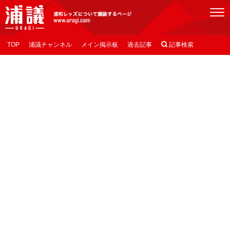
[浦議]浦和レッズについて議論するページ
TOP
浦議チャンネル
メイン掲示板
過去記事

記事検索