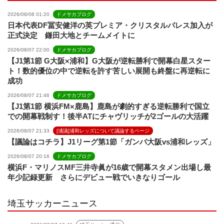
2026/08/08 01:20
ドメサカブログ
日本代表DF冨安健洋の英プレミア・クリスタルパレス加入が
正式決定 鎌田大地とチームメイトに
2026/08/07 22:00
ドメサカブログ
【J1第1節 G大阪×浦和】G大阪が逆転勝利で開幕白星スター
ト！数的優位の中で逆転を許す苦しい展開も終盤に再逆転に
成功
2026/08/07 21:46
ドメサカブログ
【J1第1節 横浜FM×鹿島】鹿島が劇的すぎる逆転勝利で国立
での開幕戦制す！後半ATにチャヴリッチが2ゴールの大活躍
2026/08/07 21:33
[浦議]浦和レッズについて議論するページ
【議論はコチラ】J1リーグ第1節「ガンバ大阪vs浦和レッズ」
2026/08/07 20:16
ドメサカブログ
横浜F・マリノスMF三井寺眞が16歳で開幕スタメン出場し最
年少記録更新 さらにデビュー戦でいきなりゴール
埼玉サッカーニュース