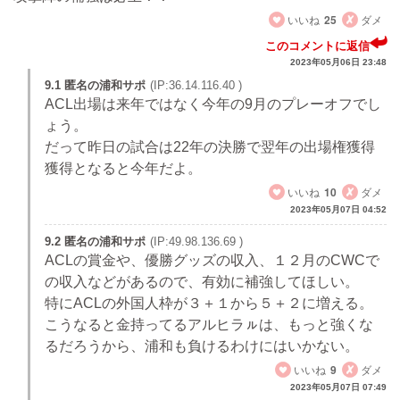
いいね
25
ダメ
このコメントに返信
2023年05月06日 23:48
9.1 匿名の浦和サポ
(IP:36.14.116.40 )
ACL出場は来年ではなく今年の9月のプレーオフでし
ょう。
だって昨日の試合は22年の決勝で翌年の出場権獲得
獲得となると今年だよ。
いいね
10
ダメ
2023年05月07日 04:52
9.2 匿名の浦和サポ
(IP:49.98.136.69 )
ACLの賞金や、優勝グッズの収入、１２月のCWCで
の収入などがあるので、有効に補強してほしい。
特にACLの外国人枠が３＋１から５＋２に増える。
こうなると金持ってるアルヒラㇽは、もっと強くな
るだろうから、浦和も負けるわけにはいかない。
いいね
9
ダメ
2023年05月07日 07:49