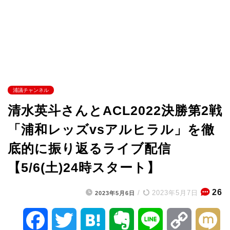
浦議チャンネル
清水英斗さんとACL2022決勝第2戦
「浦和レッズvsアルヒラル」を徹
底的に振り返るライブ配信
【5/6(土)24時スタート】
26
/
2023年5月7日
2023年5月6日
F
T
H
E
L
C
M