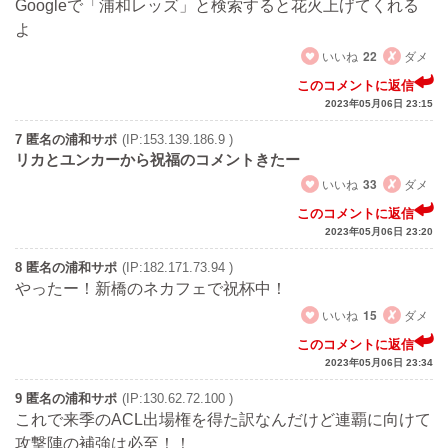
Googleで「浦和レッズ」と検索すると花火上げてくれる
よ
いいね
22
ダメ
このコメントに返信
2023年05月06日 23:15
7 匿名の浦和サポ
(IP:153.139.186.9 )
リカとユンカーから祝福のコメントきたー
いいね
33
ダメ
このコメントに返信
2023年05月06日 23:20
8 匿名の浦和サポ
(IP:182.171.73.94 )
やったー！新橋のネカフェで祝杯中！
いいね
15
ダメ
このコメントに返信
2023年05月06日 23:34
9 匿名の浦和サポ
(IP:130.62.72.100 )
これで来季のACL出場権を得た訳なんだけど連覇に向けて
攻撃陣の補強は必至！！