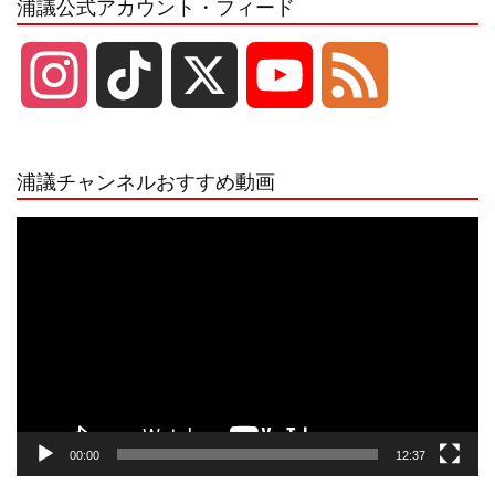
浦議公式アカウント・フィード
I
T
X
Y
F
n
i
o
e
浦議チャンネルおすすめ動画
s
k
u
e
動
画
プ
t
T
T
d
レ
ー
a
o
u
ヤ
ー
g
k
b
00:00
12:37
r
e