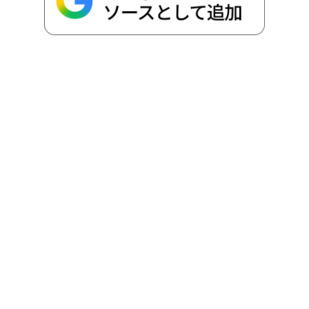
o
r
t
n
k
e
k