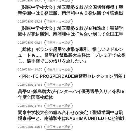
2026/08/07 18:46
埼玉サッカー通信
［関東中学校大会］埼玉県勢２校が全国切符獲得！聖
望学園中は９発圧勝、南浦和中も６発快勝で４強進出
2026/08/06 15:03
埼玉サッカー通信
［関東中学校大会］埼玉県勢２校が８強進出！聖望学
園中が完封勝利、南浦和中は打ち合い制して全国王手
2026/08/06 08:34
埼玉サッカー通信
［総体］ボランチ起用で攻撃を牽引、惜しいミドルシ
ュートも…。昌平MF飯島碧大主将は「プレミアで成長
し、選手権でこの借りを返したい」
2026/08/04 14:56
埼玉サッカー通信
＜PR＞FC PROSPERDADE練習型セレクション開催！
2026/08/03 17:51
埼玉サッカー通信
昌平MF飯島碧大がインターハイ優秀選手入り／令和８
年度全国高校総体
2026/08/03 17:47
埼玉サッカー通信
関東中学校大会の組み合わせが決定！聖望学園中は駒
場東邦中と、南浦和中はKASHIMA UNITED FCと初戦
2026/08/01 14:14
埼玉サッカー通信