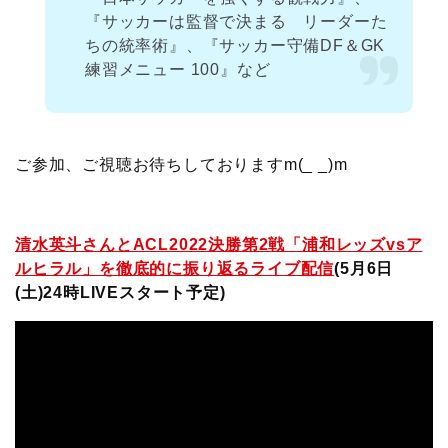
『サッカーは監督で決まる リーダーた
ちの統率術』、『サッカー守備DF＆GK
練習メニュー 100』など
ご参加、ご視聴お待ちしておりますm(_ _)m
清水英斗さんとACL2022決勝第2戦「浦和レッズvsア
ルヒラル」を徹底的に振り返るライブ配信
(5月6日
(土)24時LIVEスタート予定
)