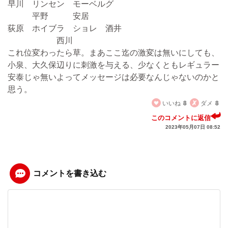
早川 リンセン モーベルグ
平野 安居
荻原 ホイブラ ショレ 酒井
西川
これ位変わったら草。まあここ迄の激変は無いにしても、
小泉、大久保辺りに刺激を与える、少なくともレギュラー
安泰じゃ無いよってメッセージは必要なんじゃないのかと
思う。
いいね
8
ダメ
8
このコメントに返信
2023年05月07日 08:52
コメントを書き込む