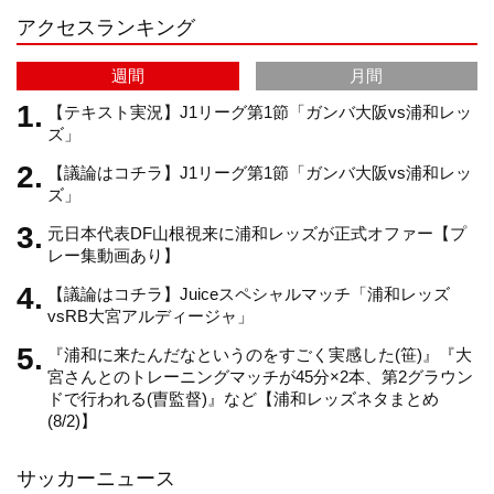
アクセスランキング
a
C
週間
月間
m
h
【テキスト実況】J1リーグ第1節「ガンバ大阪vs浦和レッ
ズ」
【議論はコチラ】J1リーグ第1節「ガンバ大阪vs浦和レッ
a
ズ」
元日本代表DF山根視来に浦和レッズが正式オファー【プ
n
レー集動画あり】
【議論はコチラ】Juiceスペシャルマッチ「浦和レッズ
n
vsRB大宮アルディージャ」
『浦和に来たんだなというのをすごく実感した(笹)』『大
e
宮さんとのトレーニングマッチが45分×2本、第2グラウン
ドで行われる(曺監督)』など【浦和レッズネタまとめ
(8/2)】
l
サッカーニュース