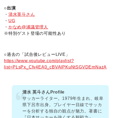
○出演
・
清水英斗さん
・
UG
・
かなめ@浦議管理人
※特別ゲスト登場の可能性あり
○過去の「試合後レビューLIVE」
https://www.youtube.com/playlist?
list=PLsPx_Cfv4EA0_cBVAlPKuNtSGVDEmNazA
清水 英斗さんProfile
サッカーライター。1979年生まれ、岐阜
県下呂市出身。プレイヤー目線でサッカ
ーを分析する独自の観点が魅力。著書に
『日本サッカーを強くする観戦力』、