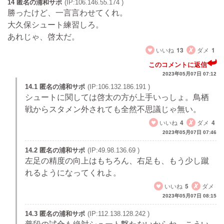
14 匿名の浦和サポ
(IP:106.146.55.174 )
勝ったけど、一言言わせてくれ。
大久保シュート練習しろ。
あれじゃ、啓太だ。
いいね
13
ダメ
1
このコメントに返信
2023年05月07日 07:12
14.1 匿名の浦和サポ
(IP:106.132.186.191 )
シュートに関しては啓太の方が上手いっしょ。鳥栖
戦からスタメン外されても全然不思議じゃ無い。
いいね
4
ダメ
4
2023年05月07日 07:46
14.2 匿名の浦和サポ
(IP:49.98.136.69 )
左足の精度の向上はもちろん、右足も、もう少し蹴
れるようになってくれよ。
いいね
5
ダメ
2023年05月07日 08:15
14.3 匿名の浦和サポ
(IP:112.138.128.242 )