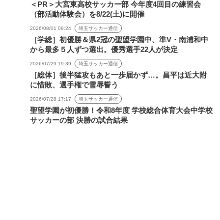
＜PR＞大宮東高校サッカー部 今年度4回目の練習会
（部活動体験会）を8/22(土)に開催
2026/08/01 09:24
埼玉サッカー通信
［学総］初優勝＆県2冠の聖望学園中、準V・南浦和中
から最多５人ずつ選出。優秀選手22人が決定
2026/07/29 19:39
埼玉サッカー通信
［総体］後半猛攻もあと一歩届かず…。昌平は近大附
に惜敗、選手権で雪辱誓う
2026/07/28 17:17
埼玉サッカー通信
聖望学園が初優勝！令和8年度 学校総合体育大会中学校
サッカーの部 決勝の試合結果