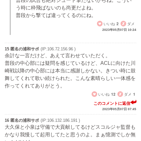
普段の試合も絶対シュート撃たないからね。こうい
う時に枠飛ばないのも尚更だよね。
普段から撃てば違ってくるのにね。
いいね
2
ダメ
2023年05月07日 10:24
15 匿名の浦和サポ
(IP:106.72.156.96 )
余計な一言だけど、あえて言わせていただく。
普段の中心部には疑問を感じているけど、ACLに向けた川
崎戦以降の中心部には本当に感謝しかない。きつい時に鼓
舞してくれて歌い続けられた。こんな素晴らしい一体感を
作ってくれてありがとう。
いいね
12
ダメ
1
このコメントに返信
2023年05月07日 07:45
16 匿名の浦和サポ
(IP:106.132.186.191 )
大久保と小泉は守備で大貢献してるけどスコルジャ監督も
かなり我慢して起用してたと思うのよ。まぁ憶測でしか無