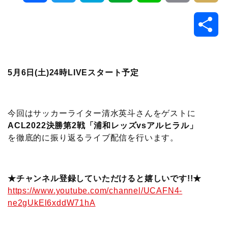
a
w
a
v
i
o
i
共
c
i
t
e
n
p
x
有
e
t
e
r
e
y
i
5月6日(土)24時LIVEスタート予定
b
t
n
n
L
o
e
a
o
i
今回はサッカーライター清水英斗さんをゲストに
ACL2022決勝第2戦「浦和レッズvsアルヒラル」
o
r
t
n
を徹底的に振り返るライブ配信を行います。
k
e
k
★チャンネル登録していただけると嬉しいです!!★
https://www.youtube.com/channel/UCAFN4-
ne2gUkEl6xddW71hA