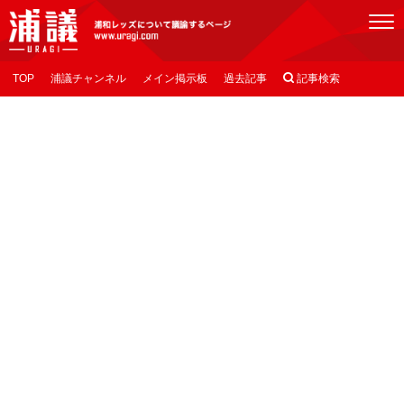
[浦議]浦和レッズについて議論するページ
TOP
浦議チャンネル
メイン掲示板
過去記事

記事検索