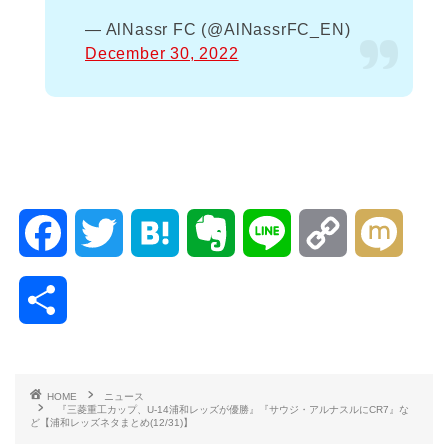
— AlNassr FC (@AlNassrFC_EN)
December 30, 2022
F
T
H
E
L
C
M
a
w
a
v
i
o
i
共
c
i
t
e
n
p
x
有
e
t
e
r
e
y
i
HOME
ニュース
『三菱重工カップ、U-14浦和レッズが優勝』『サウジ・アルナスルにCR7』な
b
t
n
n
L
ど【浦和レッズネタまとめ(12/31)】