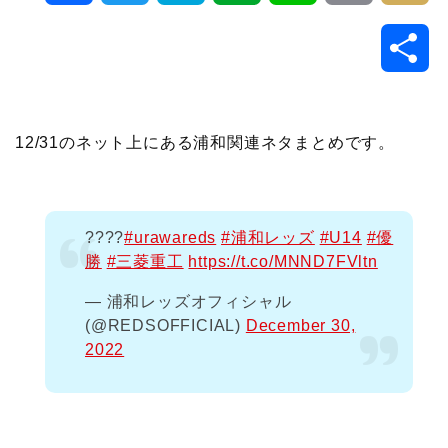
a
w
a
v
i
o
i
共
c
i
t
e
n
p
x
有
e
t
e
r
e
y
i
12/31のネット上にある浦和関連ネタまとめです。
b
t
n
n
L
o
e
a
o
i
????
#urawareds
#浦和レッズ
#U14
#優
勝
#三菱重工
https://t.co/MNND7FVltn
o
r
t
n
— 浦和レッズオフィシャル
k
e
k
(@REDSOFFICIAL)
December 30,
2022