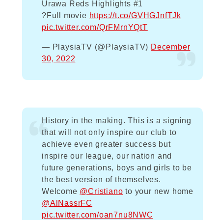
Urawa Reds Highlights #1
?Full movie
https://t.co/GVHGJnfTJk
pic.twitter.com/QrFMrnYQtT
— PlaysiaTV (@PlaysiaTV)
December
30, 2022
History in the making. This is a signing
that will not only inspire our club to
achieve even greater success but
inspire our league, our nation and
future generations, boys and girls to be
the best version of themselves.
Welcome
@Cristiano
to your new home
@AlNassrFC
pic.twitter.com/oan7nu8NWC