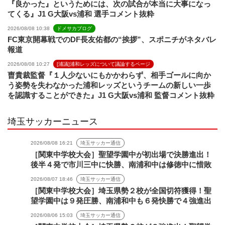
『良かった』というためには、次の試合が本当に大事になっ
てくる』J1 G大阪vs浦和 選手コメント抜粋
2026/08/08 10:38
ドメサカブログ
FC東京開幕戦でのDF長友佑都の“挨拶”、スポニチがネタバレ
報道
2026/08/08 10:27
[浦議]浦和レッズについて議論するページ
曺貴裁監督『１人少ないにもかかわらず、相手ゴールに向か
う姿勢を失わなかった浦和レッズというチームの新しい一歩
を認識することができた』J1 G大阪vs浦和 監督コメント抜粋
埼玉サッカーニュース
2026/08/08 16:21
埼玉サッカー通信
［関東中学校大会］聖望学園中が初出場で決勝進出！
後半４発で市川三中に快勝、南浦和中は修徳中に惜敗
2026/08/07 18:46
埼玉サッカー通信
［関東中学校大会］埼玉県勢２校が全国切符獲得！聖
望学園中は９発圧勝、南浦和中も６発快勝で４強進出
2026/08/06 15:03
埼玉サッカー通信