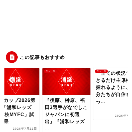
この記事もおすすめ
ース
ニュース
ニュース
『全ての状況で
きるだけ主導権
握れるように、
分たちが自信を
球カップ2026第
『後藤、榊原、福
っ...
戦「浦和レッズ
田3選手がなでしこ
s藤枝MYFC」試
ジャパンに初選
2026年7月
結果
出』『浦和レッズ
...
2026年7月22日