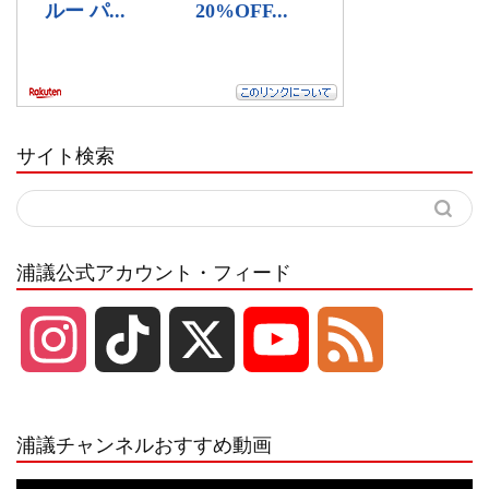
サイト検索
浦議公式アカウント・フィード
I
T
X
Y
F
n
i
o
e
浦議チャンネルおすすめ動画
s
k
u
e
動