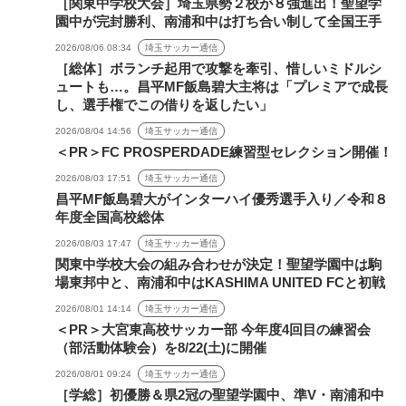
［関東中学校大会］埼玉県勢２校が８強進出！聖望学
園中が完封勝利、南浦和中は打ち合い制して全国王手
2026/08/06 08:34
埼玉サッカー通信
［総体］ボランチ起用で攻撃を牽引、惜しいミドルシ
ュートも…。昌平MF飯島碧大主将は「プレミアで成長
し、選手権でこの借りを返したい」
2026/08/04 14:56
埼玉サッカー通信
＜PR＞FC PROSPERDADE練習型セレクション開催！
2026/08/03 17:51
埼玉サッカー通信
昌平MF飯島碧大がインターハイ優秀選手入り／令和８
年度全国高校総体
2026/08/03 17:47
埼玉サッカー通信
関東中学校大会の組み合わせが決定！聖望学園中は駒
場東邦中と、南浦和中はKASHIMA UNITED FCと初戦
2026/08/01 14:14
埼玉サッカー通信
＜PR＞大宮東高校サッカー部 今年度4回目の練習会
（部活動体験会）を8/22(土)に開催
2026/08/01 09:24
埼玉サッカー通信
［学総］初優勝＆県2冠の聖望学園中、準V・南浦和中