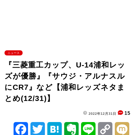
ニュース
『三菱重工カップ、U-14浦和レッ
ズが優勝』『サウジ・アルナスル
にCR7』など【浦和レッズネタま
とめ(12/31)】
15
2022年12月31日
F
T
H
E
L
C
M