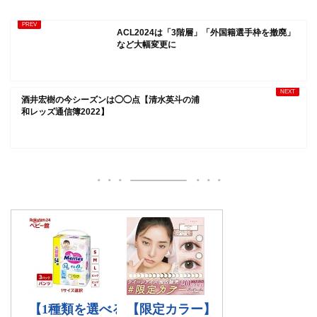
ACL2024は「3階層」「外国籍選手枠を撤廃」
など大幅変更に
酒井宏樹の今シーズンは◯◯点【清水英斗の浦
和レッズ通信簿2022】