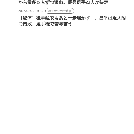
から最多５人ずつ選出。優秀選手22人が決定
2026/07/29 19:39
埼玉サッカー通信
［総体］後半猛攻もあと一歩届かず…。昌平は近大附
に惜敗、選手権で雪辱誓う