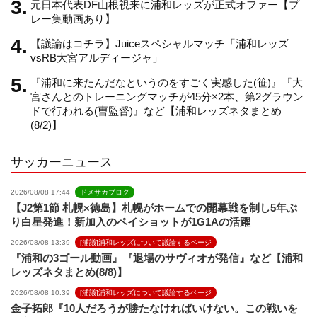
元日本代表DF山根視来に浦和レッズが正式オファー【プ
n
レー集動画あり】
【議論はコチラ】Juiceスペシャルマッチ「浦和レッズ
n
vsRB大宮アルディージャ」
『浦和に来たんだなというのをすごく実感した(笹)』『大
e
宮さんとのトレーニングマッチが45分×2本、第2グラウン
ドで行われる(曺監督)』など【浦和レッズネタまとめ
(8/2)】
l
サッカーニュース
2026/08/08 17:44
ドメサカブログ
【J2第1節 札幌×徳島】札幌がホームでの開幕戦を制し5年ぶ
り白星発進！新加入のペイショットが1G1Aの活躍
2026/08/08 13:39
[浦議]浦和レッズについて議論するページ
『浦和の3ゴール動画』『退場のサヴィオが発信』など【浦和
レッズネタまとめ(8/8)】
2026/08/08 10:39
[浦議]浦和レッズについて議論するページ
金子拓郎『10人だろうが勝たなければいけない。この戦いを