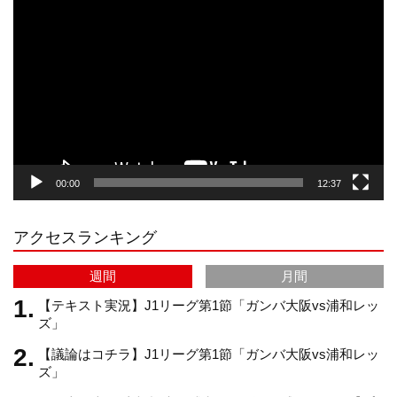
画
プ
t
T
T
d
レ
ー
a
o
u
ヤ
ー
g
k
b
00:00
12:37
r
e
アクセスランキング
a
C
週間
月間
m
h
【テキスト実況】J1リーグ第1節「ガンバ大阪vs浦和レッ
ズ」
【議論はコチラ】J1リーグ第1節「ガンバ大阪vs浦和レッ
a
ズ」