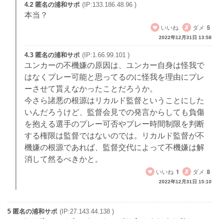
4.2 匿名の浦和サポ
(IP:133.186.48.96 )
本当？
いいね
ダメ
5
2022年12月31日 13:58
4.3 匿名の浦和サポ
(IP:1.66.99.101 )
ユンカーの不機嫌の原因は、ユンカー自身は怪我で
はなくプレー可能と思ってるのに怪我を理由にプレ
ーさせて貰えなかったことだろうか。
今さら諸悪の根源はリカルド監督ということにした
いんだろうけど、監督会見での発言からしても負傷
を抱える選手のプレー可否やプレー時間制限を判断
する権限は監督ではないのでは。リカルド監督が不
機嫌の根源であれば、監督交代によって不機嫌は解
消して然るべきかと。
いいね
1
ダメ
8
2022年12月31日 15:10
5 匿名の浦和サポ
(IP:27.143.44.138 )