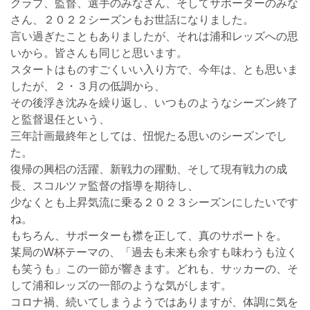
クラブ、監督、選手のみなさん、そしてサポーターのみな
さん、２０２２シーズンもお世話になりました。
言い過ぎたこともありましたが、それは浦和レッズへの思
いから。皆さんも同じと思います。
スタートはものすごくいい入り方で、今年は、とも思いま
したが、２・３月の低調から、
その後浮き沈みを繰り返し、いつものようなシーズン終了
と監督退任という、
三年計画最終年としては、忸怩たる思いのシーズンでし
た。
復帰の興梠の活躍、新戦力の躍動、そして現有戦力の成
長、スコルツァ監督の指導を期待し、
少なくとも上昇気流に乗る２０２３シーズンにしたいです
ね。
もちろん、サポーターも襟を正して、真のサポートを。
某局のW杯テーマの、「過去も未来も余すも味わうも泣く
も笑うも」この一節が響きます。どれも、サッカーの、そ
して浦和レッズの一部のような気がします。
コロナ禍、続いてしまうようではありますが、体調に気を