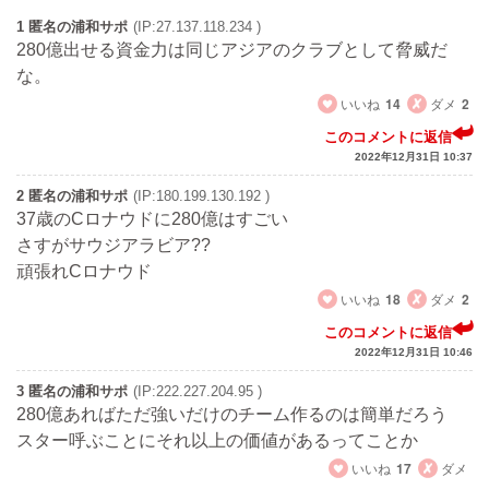
1 匿名の浦和サポ
(IP:27.137.118.234 )
280億出せる資金力は同じアジアのクラブとして脅威だ
な。
いいね
14
ダメ
2
このコメントに返信
2022年12月31日 10:37
2 匿名の浦和サポ
(IP:180.199.130.192 )
37歳のCロナウドに280億はすごい
さすがサウジアラビア??
頑張れCロナウド
いいね
18
ダメ
2
このコメントに返信
2022年12月31日 10:46
3 匿名の浦和サポ
(IP:222.227.204.95 )
280億あればただ強いだけのチーム作るのは簡単だろう
スター呼ぶことにそれ以上の価値があるってことか
いいね
17
ダメ