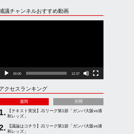
n
i
o
e
浦議チャンネルおすすめ動画
s
k
u
e
動
画
プ
t
T
T
d
レ
ー
ヤ
a
o
u
ー
00:00
12:37
g
k
b
アクセスランキング
r
e
週間
月間
a
C
【テキスト実況】J1リーグ第1節「ガンバ大阪vs浦
和レッズ」
【議論はコチラ】J1リーグ第1節「ガンバ大阪vs浦
m
h
和レッズ」