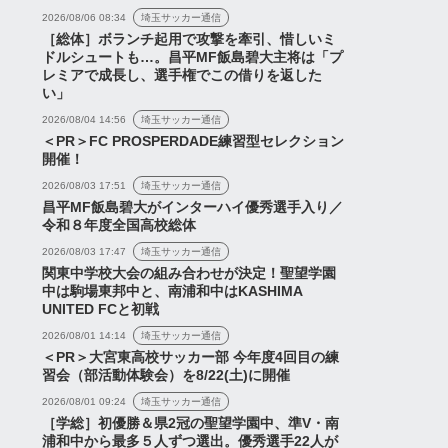
2026/08/06 08:34
埼玉サッカー通信
［総体］ボランチ起用で攻撃を牽引、惜しいミ
ドルシュートも…。昌平MF飯島碧大主将は「プ
レミアで成長し、選手権でこの借りを返した
い」
2026/08/04 14:56
埼玉サッカー通信
＜PR＞FC PROSPERDADE練習型セレクション
開催！
2026/08/03 17:51
埼玉サッカー通信
昌平MF飯島碧大がインターハイ優秀選手入り／
令和８年度全国高校総体
2026/08/03 17:47
埼玉サッカー通信
関東中学校大会の組み合わせが決定！聖望学園
中は駒場東邦中と、南浦和中はKASHIMA
UNITED FCと初戦
2026/08/01 14:14
埼玉サッカー通信
＜PR＞大宮東高校サッカー部 今年度4回目の練
習会（部活動体験会）を8/22(土)に開催
2026/08/01 09:24
埼玉サッカー通信
［学総］初優勝＆県2冠の聖望学園中、準V・南
ス
ニュース
浦和中から最多５人ずつ選出。優秀選手22人が