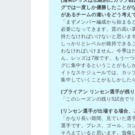
(浦和レッズは伝統的にカップ戦
グでは一度しか優勝したことが
があるチームの違いをどう考えて
「まずメンバー編成から始まる
必要になってきます。質の高い
持たなければいけないと思いま
しっかりとレベルが維持できる
わなければいけません。今季は
ん。レッズは7敗です。もう一
グに集中するということがもし
イトなスケジュールでは、カップ
集中していくことがもしかした
(ブライアン リンセン選手が残
「このシーズンの残り5試合で
(リンセン選手が出場する場合、
「かなり長い期間、見ていた選
選手です。プレス、ゴール、コ
そろえていると思います。負傷