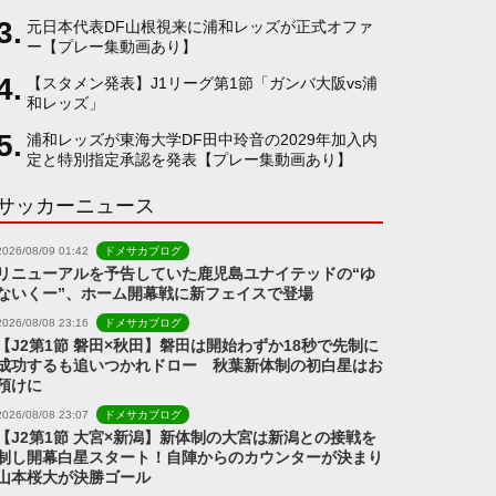
元日本代表DF山根視来に浦和レッズが正式オファ
a
ー【プレー集動画あり】
【スタメン発表】J1リーグ第1節「ガンバ大阪vs浦
和レッズ」
n
浦和レッズが東海大学DF田中玲音の2029年加入内
定と特別指定承認を発表【プレー集動画あり】
n
サッカーニュース
e
2026/08/09 01:42
ドメサカブログ
リニューアルを予告していた鹿児島ユナイテッドの“ゆ
ないくー”、ホーム開幕戦に新フェイスで登場
l
2026/08/08 23:16
ドメサカブログ
【J2第1節 磐田×秋田】磐田は開始わずか18秒で先制に
成功するも追いつかれドロー 秋葉新体制の初白星はお
預けに
2026/08/08 23:07
ドメサカブログ
【J2第1節 大宮×新潟】新体制の大宮は新潟との接戦を
制し開幕白星スタート！自陣からのカウンターが決まり
山本桜大が決勝ゴール