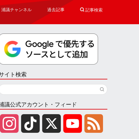
浦議チャンネル
過去記事

記事検索
サイト検索
浦議公式アカウント・フィード
I
T
X
Y
F