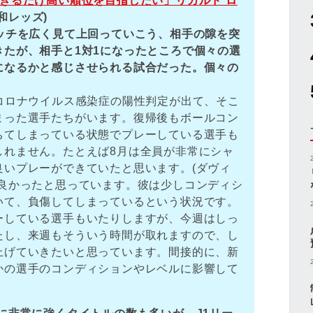
きるだけ高い順位を目指したい」リカルド ロ
和レッズ)
ッチを広く見て上回っていこう、相手の隙を突
きたが、相手と1対1になったところで個々の選
になるかと感じさせられる試合だった。個々の
コロナウイルス感染症の陽性判定が出て、そこ
まった選手たちがいます。復帰後もボールコン
ちてしまっている状態でプレーしている選手も
しれません。たとえば8月は全員が非常にシャ
良いプレーができていたと思います。(ダヴィ
に良かったと思っています。彼は少しコンディシ
いて、負傷してしまっているという状況です。
ーしている選手もいたりしますが、今週はしっ
たし、来週もそういう時間が取れますので、し
上げていきたいと思っています。間接的に、新
かの選手のコンディションやレベルに影響して