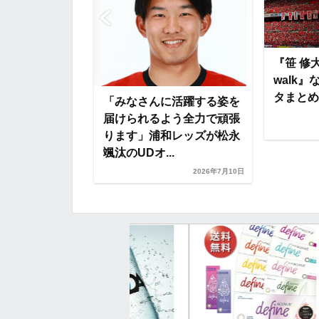
o
r
t
k
e
が感じたやりが
『笹 修
RAINING
walk
S』など【...
タまとめ(
「みなさんに活躍する姿を
届けられるよう全力で頑張
2026年7月30日
ります」浦和レッズが松永
颯汰のUDオ...
2026年7月10日