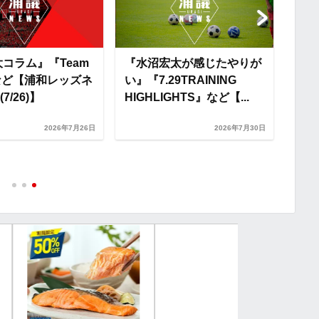
n
k
大コラム』『Team
『水沼宏太が感じたやりが
』など【浦和レッズネ
い』『7.29TRAINING
7/26)】
HIGHLIGHTS』など【...
「み
届け
2026年7月26日
2026年7月30日
りま
颯汰の