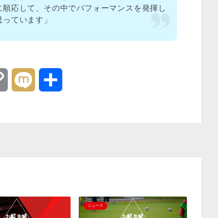
に順応して、その中でパフォーマンスを発揮し
思っています」
C
M
共
o
i
有
p
x
y
i
L
i
ニュース
ニュー