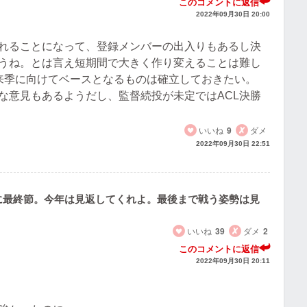
このコメントに返信
2022年09月30日 20:00
られることになって、登録メンバーの出入りもあるし決
うね。とは言え短期間で大きく作り変えることは難し
来季に向けてベースとなるものは確立しておきたい。
な意見もあるようだし、監督続投が未定ではACL決勝
いいね
9
ダメ
2022年09月30日 22:51
に最終節。今年は見返してくれよ。最後まで戦う姿勢は見
いいね
39
ダメ
2
このコメントに返信
2022年09月30日 20:11