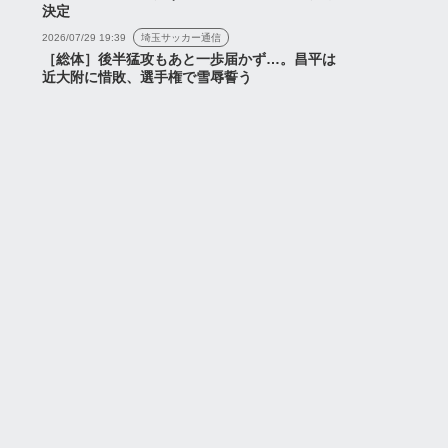
決定
2026/07/29 19:39
埼玉サッカー通信
［総体］後半猛攻もあと一歩届かず…。昌平は
近大附に惜敗、選手権で雪辱誓う
『笹 修大コラム』『Team
walk』など【浦和レッズネ
タまとめ(7/26)】
なさんに活躍する姿を
られるよう全力で頑張
2026年7月26日
す」浦和レッズが松永
UDオ...
2026年7月10日