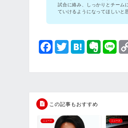
試合に絡み、しっかりとチーム
ていけるようになってほしいと
F
T
H
E
L
a
w
a
v
i
c
i
t
e
n
e
t
e
r
e
b
t
n
n
この記事もおすすめ
o
e
a
o
ニュース
ニュース