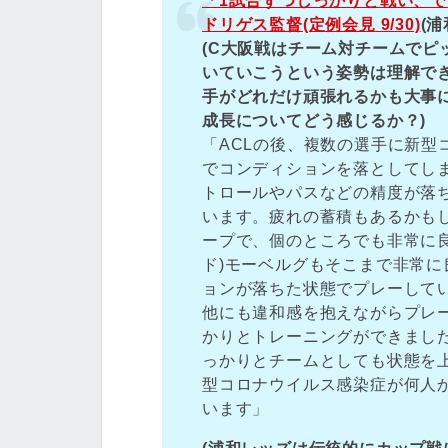
「1試合ずつしっかりと戦い、で
ドリゲス監督(定例会見 9/30)
(浦
(C大阪戦はチーム対チームでピ
いていこうという姿勢は理解で
手がどれだけ頑張れるかも大事
成長についてどう感じるか？)
「ACLの後、複数の選手に新型
でコンディションを落としてし
トロールやパスなどの精度が落
います。疲れの蓄積もあるかも
ープで、個のところでも非常に
ド)モーベルグもそこまで非常
ョンが落ちた状態でプレーして
他にも違和感を抱えながらプレ
かりとトレーニングができまし
っかりとチームとしても状態を
型コロナウイルス感染症が何人
います」