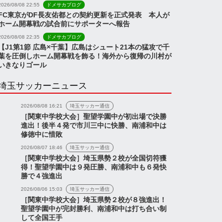
2026/08/08 22:55
ドメサカブログ
FC東京がDF長友佑都との契約更新を正式発表 本人が
ホーム開幕戦の試合前にサポーターへ報告
2026/08/08 22:35
ドメサカブログ
【J1第1節 広島×千葉】広島はシュート21本の猛攻で千
葉を圧倒しホーム開幕戦を飾る！海外から復帰の川村が
いきなりゴール
埼玉サッカーニュース
2026/08/08 16:21
埼玉サッカー通信
［関東中学校大会］聖望学園中が初出場で決勝
進出！後半４発で市川三中に快勝、南浦和中は
修徳中に惜敗
2026/08/07 18:46
埼玉サッカー通信
［関東中学校大会］埼玉県勢２校が全国切符獲
得！聖望学園中は９発圧勝、南浦和中も６発快
勝で４強進出
2026/08/06 15:03
埼玉サッカー通信
［関東中学校大会］埼玉県勢２校が８強進出！
聖望学園中が完封勝利、南浦和中は打ち合い制
して全国王手