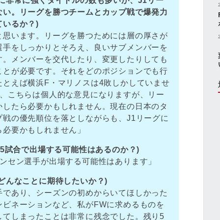
に非常に強くタイトルの数も多いが、J1リー
ない。リーグを勝つチームとカップ戦で爆発力
いるか？)
と思います。リーグを勝つためには層の厚さが
選手をしっかりとそろえ、良いサブメンバーを
す。メンバーを交代したり、変更したりしても
ことが必要です。それをどのポジションでも行
たとえば横浜F・マリノスは4敗しかしていませ
つ、こちらは個人的な意見になりますが、リー
かしたら必要かもしれません。現在の日本のタ
戦の優先順位を落としながらも、J1リーグに
ら必要かもしれません」
り5試合で出場する可能性はあるのか？)
リンセン選手が出場する可能性はあります」
どんなことに期待したいか？)
手であり、シーズンの初めからいてほしかった
ンビネーションなど、私がFWに求めるものを
してしまったことは非常に残念でした。残り5