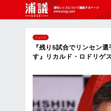
[浦議]浦和レッズについて議論するペ
ージ
ニュース
『残り5試合でリンセン選
す』リカルド・ロドリゲ