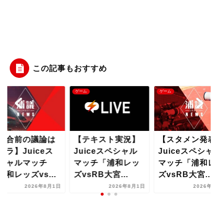
この記事もおすすめ
ム
ゲーム
ゲーム
テキスト実況】
【スタメン発表】
【試合前の議論
uiceスペシャル
Juiceスペシャル
コチラ】Juice
ッチ「浦和レッ
マッチ「浦和レッ
ペシャルマッチ
vsRB大宮...
ズvsRB大宮...
「浦和レッズvs.
2026年8月1日
2026年8月1日
2026年8