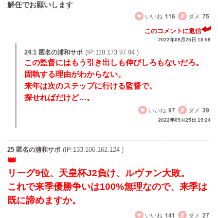
解任でお願いします
いいね
116
ダメ
75
このコメントに返信
2022年09月25日 18:58
24.1 匿名の浦和サポ
(IP:119.173.97.94 )
この監督にはもう引き出しも伸びしろもないだろ。
固執する理由がわからない。
来年は次のステップに行ける監督で。
探せればだけど…。
いいね
97
ダメ
39
2022年09月25日 19:24
25 匿名の浦和サポ
(IP:133.106.162.124 )
リーグ9位、天皇杯J2負け、ルヴァン大敗。
これで来季優勝争いは100%無理なので、来季は
既に諦めますか。
いいね
141
ダメ
27