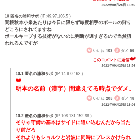
2022年09月25日 18:56
10 匿名の浦和サポ
(IP:49.97.106.5 )
関根秋本小泉あたりは今日に限らず毎度相手のボールの狩り
どころにされてますね
ボールキープする技術がないのに判断が遅すぎるので当然狙
われるんですが
いいね
103
ダメ
56
このコメントに返信
2022年09月25日 18:56
10.1 匿名の浦和サポ
(IP:14.8.0.162 )
明本の名前（漢字）間違えてる時点でダメ。
いいね
205
ダメ
18
2022年09月25日 19:06
10.2 匿名の浦和サポ
(IP:106.131.152.68 )
そりゃ守備の基本はサイドに追い込むんだから当た
り前だろ
それよりもショルツと岩波に同時にプレスかけられ