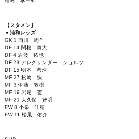
福島 孝一郎
【スタメン】
▼浦和レッズ
GK 1 西川 周作
DF 14 関根 貴大
DF 4 岩波 拓也
DF 28 アレクサンダー ショルツ
DF 15 明本 考浩
MF 27 松崎 快
MF 3 伊藤 敦樹
MF 19 岩尾 憲
MF 21 大久保 智明
FW 8 小泉 佳穂
FW 11 松尾 佑介