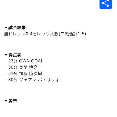
共
c
i
t
e
n
p
x
有
e
t
e
r
e
y
i
▼試合結果
浦和レッズ0-4セレッソ大阪(二戦合計1-5)
b
t
n
n
L
o
e
a
o
i
▼得点者
o
r
t
n
・23分 OWN GOAL
・30分 奥埜 博亮
k
e
k
・51分 加藤 陸次樹
・80分 ジェアン パトリッキ
▼警告
・