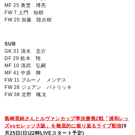
MF 25 奥埜 博亮
FW 7 上門 知樹
FW 20 加藤 陸次樹
SUB
GK 31 清水 圭介
DF 29 舩木 翔
MF 10 清武 弘嗣
MF 41 中原 輝
FW 11 ブルーノ メンデス
FW 26 ジェアン パトリッキ
FW 38 北野 颯太
島崎英純さんとルヴァンカップ準決勝第2戦「浦和レッ
ズvsセレッソ大阪」を徹底的に振り返るライブ配信
(9
月25日(日)22時LIVEスタート予定
)