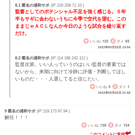
8.1 匿名の浦和サポ
(IP:220.208.71.10 )
監督としてのポテンシャル不足を強く感じる。５年
半もサギに会わないうちに今季で交代を望む。この
ままじゃＡＣＬなんか今日のような試合を繰り返す
だけ。
いいね
122
ダメ
65
2022年09月25日 19:04
8.2 匿名の浦和サポ
(IP:114.186.242.112 )
監督次第。いい人っていうのはいい監督の要素では
ないから、来期に向けて冷静に評価・判断してほし
いものだ・・・人選してると信じたい。
いいね
3
ダメ
1
2022年09月26日 21:58
9 匿名の浦和サポ
(IP:119.173.97.94 )
解任！！！
いいね
138
ダメ
154
このコメントに返信