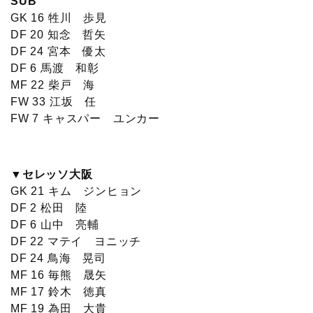
SUB
GK 16 牲川 歩見
DF 20 知念 哲矢
DF 24 宮本 優太
DF 6 馬渡 和彰
MF 22 柴戸 海
FW 33 江坂 任
FW 7 キャスパー ユンカー
▼セレッソ大阪
GK 21 キム ジンヒョン
DF 2 松田 陸
DF 6 山中 亮輔
DF 22 マテイ ヨニッチ
DF 24 鳥海 晃司
MF 16 毎熊 晟矢
MF 17 鈴木 徳真
MF 19 為田 大貴