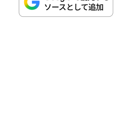
o
r
t
n
k
e
k