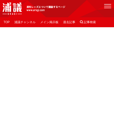
[浦議]浦和レッズについて議論するページ
TOP
浦議チャンネル
メイン掲示板
過去記事

記事検索