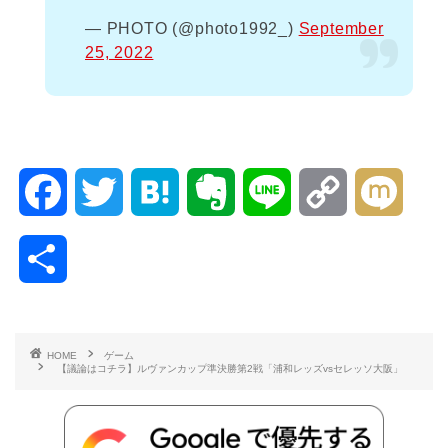
— PHOTO (@photo1992_)
September
25, 2022
F
T
H
E
L
C
M
a
w
a
v
i
o
i
共
c
i
t
e
n
p
x
有
e
t
e
r
e
y
i
HOME
ゲーム
【議論はコチラ】ルヴァンカップ準決勝第2戦「浦和レッズvsセレッソ大阪」
b
t
n
n
L
o
e
a
o
i