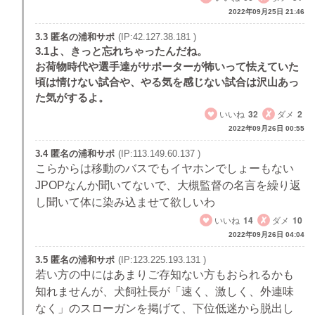
2022年09月25日 21:46
3.3 匿名の浦和サポ
(IP:42.127.38.181 )
3.1よ、きっと忘れちゃったんだね。
お荷物時代や選手達がサポーターが怖いって怯えていた
頃は情けない試合や、やる気を感じない試合は沢山あっ
た気がするよ。
いいね
32
ダメ
2
2022年09月26日 00:55
3.4 匿名の浦和サポ
(IP:113.149.60.137 )
こらからは移動のバスでもイヤホンでしょーもない
JPOPなんか聞いてないで、大槻監督の名言を繰り返
し聞いて体に染み込ませて欲しいわ
いいね
14
ダメ
10
2022年09月26日 04:04
3.5 匿名の浦和サポ
(IP:123.225.193.131 )
若い方の中にはあまりご存知ない方もおられるかも
知れませんが、犬飼社長が「速く、激しく、外連味
なく」のスローガンを掲げて、下位低迷から脱出し