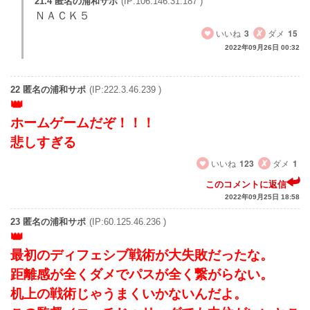
21.4 匿名の浦和サポ
(IP:106.146.31.187 )
ＮＡＣＫ５
いいね
3
ダメ
15
2022年09月26日 00:32
22 匿名の浦和サポ
(IP:222.3.46.239 )
ホームゲームだぞ！！！
悲しすぎる
いいね
123
ダメ
1
このコメントに返信
2022年09月25日 18:58
23 匿名の浦和サポ
(IP:60.125.46.236 )
最初のディフェシブ戦術が大失敗だったな。
距離感が全くダメでパスが全く繋がらない。
机上の戦術じゃうまくいかないんだよ。