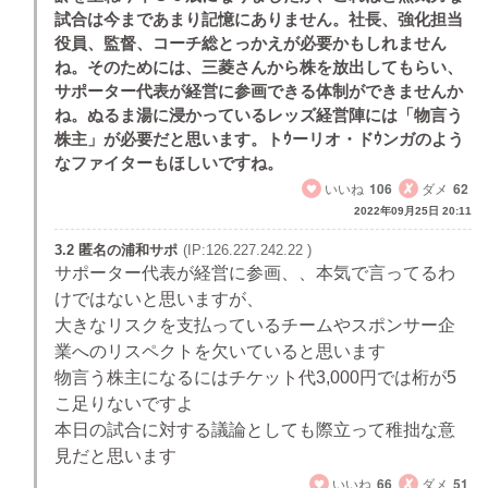
試合は今まであまり記憶にありません。社長、強化担当
役員、監督、コーチ総とっかえが必要かもしれません
ね。そのためには、三菱さんから株を放出してもらい、
サポーター代表が経営に参画できる体制ができませんか
ね。ぬるま湯に浸かっているレッズ経営陣には「物言う
株主」が必要だと思います。トｳーリオ・ドｳンガのよう
なファイターもほしいですね。
いいね
106
ダメ
62
2022年09月25日 20:11
3.2 匿名の浦和サポ
(IP:126.227.242.22 )
サポーター代表が経営に参画、、本気で言ってるわ
けではないと思いますが、
大きなリスクを支払っているチームやスポンサー企
業へのリスペクトを欠いていると思います
物言う株主になるにはチケット代3,000円では桁が5
こ足りないですよ
本日の試合に対する議論としても際立って稚拙な意
見だと思います
いいね
66
ダメ
51