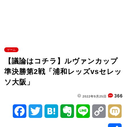
ゲーム
【議論はコチラ】ルヴァンカップ
準決勝第2戦「浦和レッズvsセレッ
ソ大阪」
366
2022年9月25日
F
T
H
E
L
C
M
a
w
a
v
i
o
i