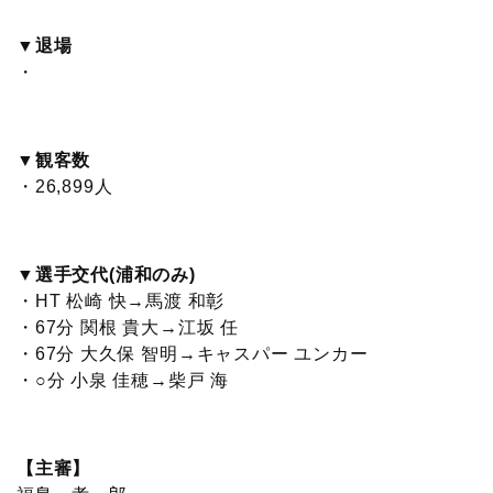
▼退場
・
▼観客数
・26,899人
▼選手交代(浦和のみ)
・HT 松崎 快→馬渡 和彰
・67分 関根 貴大→江坂 任
・67分 大久保 智明→キャスパー ユンカー
・○分 小泉 佳穂→柴戸 海
【主審】