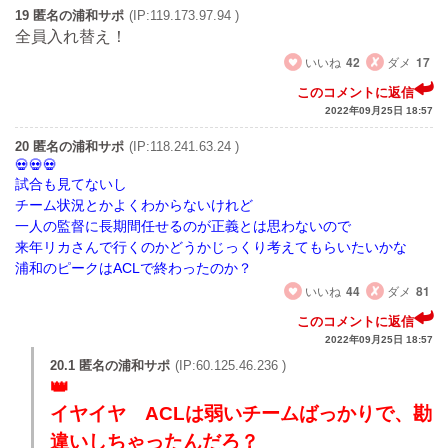
19 匿名の浦和サポ
(IP:119.173.97.94 )
全員入れ替え！
いいね
42
ダメ
17
このコメントに返信
2022年09月25日 18:57
20 匿名の浦和サポ
(IP:118.241.63.24 )
試合も見てないし
チーム状況とかよくわからないけれど
一人の監督に長期間任せるのが正義とは思わないので
来年リカさんで行くのかどうかじっくり考えてもらいたいかな
浦和のピークはACLで終わったのか？
いいね
44
ダメ
81
このコメントに返信
2022年09月25日 18:57
20.1 匿名の浦和サポ
(IP:60.125.46.236 )
イヤイヤ ACLは弱いチームばっかりで、勘
違いしちゃったんだろ？