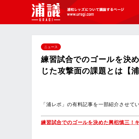
[浦議]浦和レッズについて議論するペ
ージ
ニュース
練習試合でのゴールを決
じた攻撃面の課題とは【
「浦レポ」の有料記事を一部紹介させて
練習試合でのゴールを決めた興梠慎三！