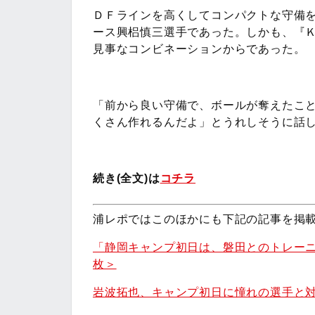
ＤＦラインを高くしてコンパクトな守備
ース興梠慎三選手であった。しかも、『
見事なコンビネーションからであった。
「前から良い守備で、ボールが奪えたこ
くさん作れるんだよ」とうれしそうに話
続き(全文)は
コチラ
浦レポではこのほかにも下記の記事を掲
「静岡キャンプ初日は、磐田とのトレーニ
枚＞
岩波拓也、キャンプ初日に憧れの選手と