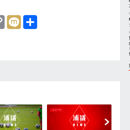
C
M
共
o
i
有
p
x
y
i
L
i
n
ニュース
ニュー
k