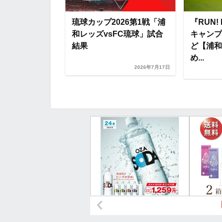
026第2戦「浦
琉球カップ2026第1戦「浦
『RUN!
藤枝MYFC」試
和レッズvsFC琉球」試合
キャンプ
結果
ど【浦和
め...
2026年7月22日
2026年7月17日