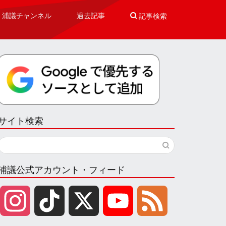
浦議チャンネル
過去記事

記事検索
サイト検索
浦議公式アカウント・フィード
I
T
X
Y
F