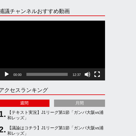
n
i
o
e
浦議チャンネルおすすめ動画
s
k
u
e
動
画
プ
t
T
T
d
レ
ー
ヤ
a
o
u
ー
00:00
12:37
g
k
b
アクセスランキング
r
e
週間
月間
a
C
【テキスト実況】J1リーグ第1節「ガンバ大阪vs浦
和レッズ」
【議論はコチラ】J1リーグ第1節「ガンバ大阪vs浦
m
h
和レッズ」