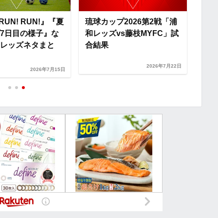
 RUN! RUN!』『夏
琉球カップ2026第2戦「浦
琉球
7日目の様子』な
和レッズvs藤枝MYFC」試
和レ
レッズネタまと
合結果
結果
2026年7月22日
2026年7月15日