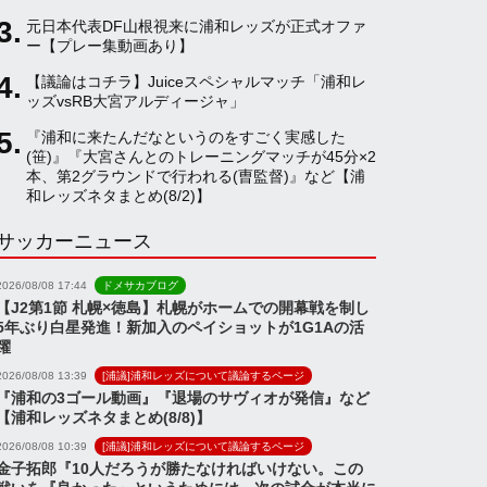
元日本代表DF山根視来に浦和レッズが正式オファ
a
ー【プレー集動画あり】
【議論はコチラ】Juiceスペシャルマッチ「浦和レ
ッズvsRB大宮アルディージャ」
n
『浦和に来たんだなというのをすごく実感した
(笹)』『大宮さんとのトレーニングマッチが45分×2
n
本、第2グラウンドで行われる(曺監督)』など【浦
和レッズネタまとめ(8/2)】
サッカーニュース
e
2026/08/08 17:44
ドメサカブログ
l
【J2第1節 札幌×徳島】札幌がホームでの開幕戦を制し
5年ぶり白星発進！新加入のペイショットが1G1Aの活
躍
2026/08/08 13:39
[浦議]浦和レッズについて議論するページ
『浦和の3ゴール動画』『退場のサヴィオが発信』など
【浦和レッズネタまとめ(8/8)】
2026/08/08 10:39
[浦議]浦和レッズについて議論するページ
金子拓郎『10人だろうが勝たなければいけない。この