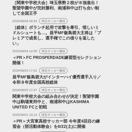
［関東中学校大会］埼玉県勢２校が８強進出！
聖望学園中が完封勝利、南浦和中は打ち合い制
カップ2026第1戦「浦
『RUN! RUN! RUN!』『夏
して全国王手
ッズvsFC琉球」試合
キャンプ7日目の様子』な
2026/08/06 08:34
埼玉サッカー通信
ど【浦和レッズネタまと
［総体］ボランチ起用で攻撃を牽引、惜しいミ
ドルシュートも…。昌平MF飯島碧大主将は「プ
め...
レミアで成長し、選手権でこの借りを返した
2026年7月17日
2026年7月15日
い」
2026/08/04 14:56
埼玉サッカー通信
＜PR＞FC PROSPERDADE練習型セレクション
開催！
2026/08/03 17:51
埼玉サッカー通信
昌平MF飯島碧大がインターハイ優秀選手入り／
令和８年度全国高校総体
2026/08/03 17:47
埼玉サッカー通信
関東中学校大会の組み合わせが決定！聖望学園
中は駒場東邦中と、南浦和中はKASHIMA
UNITED FCと初戦
2026/08/01 14:14
埼玉サッカー通信
＜PR＞大宮東高校サッカー部 今年度4回目の練
習会（部活動体験会）を8/22(土)に開催