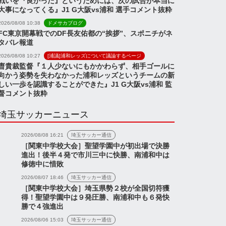
戦いを『良かった』というためには、次の試合が本当に
大事になってくる』J1 G大阪vs浦和 選手コメント抜粋
2026/08/08 10:38
ドメサカブログ
FC東京開幕戦でのDF長友佑都の“挨拶”、スポニチがネ
タバレ報道
2026/08/08 10:27
[浦議]浦和レッズについて議論するページ
曺貴裁監督『１人少ないにもかかわらず、相手ゴールに
向かう姿勢を失わなかった浦和レッズというチームの新
しい一歩を認識することができた』J1 G大阪vs浦和 監
督コメント抜粋
埼玉サッカーニュース
2026/08/08 16:21
埼玉サッカー通信
［関東中学校大会］聖望学園中が初出場で決勝
進出！後半４発で市川三中に快勝、南浦和中は
修徳中に惜敗
2026/08/07 18:46
埼玉サッカー通信
［関東中学校大会］埼玉県勢２校が全国切符獲
ス
ニュース
得！聖望学園中は９発圧勝、南浦和中も６発快
勝で４強進出
2026/08/06 15:03
埼玉サッカー通信