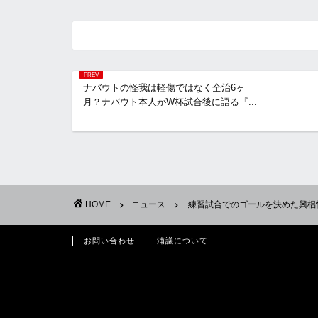
ナバウトの怪我は軽傷ではなく全治6ヶ
月？ナバウト本人がW杯試合後に語る『...
HOME
ニュース
練習試合でのゴールを決めた興梠
お問い合わせ
浦議について