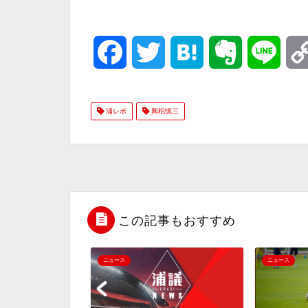
F
T
H
E
L
a
w
a
v
i
浦レポ
興梠慎三
c
i
t
e
n
e
t
e
r
e
b
t
n
n
o
e
a
o
この記事もおすすめ
o
r
t
ニュース
ニュース
k
e