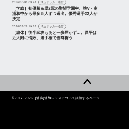
2026/08/01 09:24
埼玉サッカー通信
［学総］初優勝＆県2冠の聖望学園中、準V・南
浦和中から最多５人ずつ選出。優秀選手22人が
決定
2026/07/29 19:39
埼玉サッカー通信
［総体］後半猛攻もあと一歩届かず…。昌平は
近大附に惜敗、選手権で雪辱誓う
2017–2026 [浦議]浦和レッズについて議論するページ