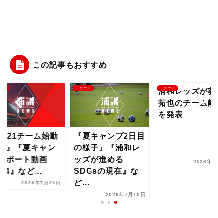
この記事もおすすめ
ース
ニュース
ニュース
浦和レッズが荻
拓也のチーム離
を発表
U-21チーム始動
『夏キャンプ2日目
画』『夏キャン
の様子』『浦和レ
レポート動画
ッズが進める
2026年7
l.4』など...
SDGsの現在』な
ど...
2026年7月20日
2026年7月10日