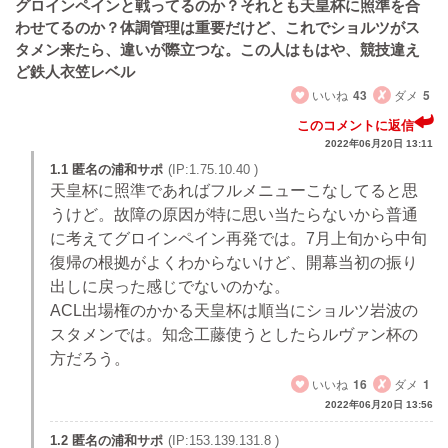
グロインペインと戦ってるのか？それとも天皇杯に照準を合
わせてるのか？体調管理は重要だけど、これでショルツがス
タメン来たら、違いが際立つな。この人はもはや、競技違え
ど鉄人衣笠レベル
いいね
43
ダメ
5
このコメントに返信
2022年06月20日 13:11
1.1 匿名の浦和サポ
(IP:1.75.10.40 )
天皇杯に照準であればフルメニューこなしてると思
うけど。故障の原因が特に思い当たらないから普通
に考えてグロインペイン再発では。7月上旬から中旬
復帰の根拠がよくわからないけど、開幕当初の振り
出しに戻った感じでないのかな。
ACL出場権のかかる天皇杯は順当にショルツ岩波の
スタメンでは。知念工藤使うとしたらルヴァン杯の
方だろう。
いいね
16
ダメ
1
2022年06月20日 13:56
1.2 匿名の浦和サポ
(IP:153.139.131.8 )