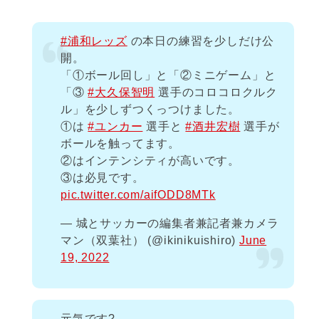
#浦和レッズ
の本日の練習を少しだけ公
開。
「①ボール回し」と「②ミニゲーム」と
「③
#大久保智明
選手のコロコロクルク
ル」を少しずつくっつけました。
①は
#ユンカー
選手と
#酒井宏樹
選手が
ボールを触ってます。
②はインテンシティが高いです。
③は必見です。
pic.twitter.com/aifODD8MTk
— 城とサッカーの編集者兼記者兼カメラ
マン（双葉社） (@ikinikuishiro)
June
19, 2022
元気です?