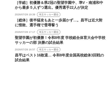
［学総］初優勝＆県2冠の聖望学園中、準V・南浦和中
から最多５人ずつ選出。優秀選手22人が決定
2026/07/29 19:39
埼玉サッカー通信
［総体］後半猛攻もあと一歩届かず…。昌平は近大附
に惜敗、選手権で雪辱誓う
2026/07/28 17:17
埼玉サッカー通信
聖望学園が初優勝！令和8年度 学校総合体育大会中学校
サッカーの部 決勝の試合結果
2026/07/28 16:57
埼玉サッカー通信
昌平はベスト16敗退… 令和8年度全国高校総体3回戦の
試合結果