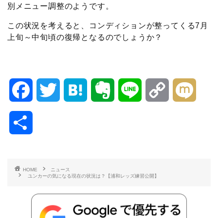
別メニュー調整のようです。
この状況を考えると、コンディションが整ってくる7月
上旬～中旬頃の復帰となるのでしょうか？
F
T
H
E
L
C
M
a
w
a
v
i
o
i
共
c
i
t
e
n
p
x
有
e
t
e
r
e
y
i
HOME
ニュース
ユンカーの気になる現在の状況は？【浦和レッズ練習公開】
b
t
n
n
L
o
e
a
o
i