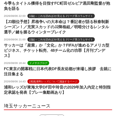
今季もタイトル獲得を目指すFC町田ゼルビア黒田剛監督が抱
負を語る
2026/08/06 22:00
[J論] – これを読めばJが見える Jリーグ系コラムサイト
【J3順位予想】昇格争いの大本命は？番記者が語る秋春制新
シーズン！／充実スカッドのJ2降格組／明暗分けるレンタル
選手／鍵を握るウィンターブレイク
2026/08/06 21:00
[J論] – これを読めばJが見える Jリーグ系コラムサイト
サッカーは「産業」か「文化」か？FIFAが進めるアメリカ型
ビジネス、チケット転売、48チーム化の功罪【月刊ブンデ
ス】
2026/08/06 18:44
ドメサカブログ
FC東京の開幕戦に日本代表DF長友佑都が来場し挨拶 去就に
注目集まる
2026/08/06 14:43
[浦議]浦和レッズについて議論するページ
浦和レッズが東海大学DF田中玲音の2029年加入内定と特別指
定承認を発表【プレー集動画あり】
埼玉サッカーニュース