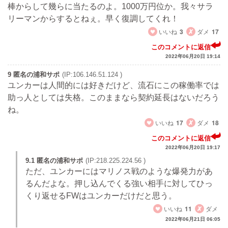
棒からして幾らに当たるのよ。1000万円位か。我々サラ
リーマンからするとねぇ。早く復調してくれ！
いいね
3
ダメ
17
このコメントに返信
2022年06月20日 19:14
9 匿名の浦和サポ
(IP:106.146.51.124 )
ユンカーは人間的には好きだけど、流石にこの稼働率では
助っ人としては失格。このままなら契約延長はないだろう
ね。
いいね
17
ダメ
18
このコメントに返信
2022年06月20日 19:17
9.1 匿名の浦和サポ
(IP:218.225.224.56 )
ただ、ユンカーにはマリノス戦のような爆発力があ
るんだよな。押し込んでくる強い相手に対してひっ
くり返せるFWはユンカーだけだと思う。
いいね
11
ダメ
2022年06月21日 06:05