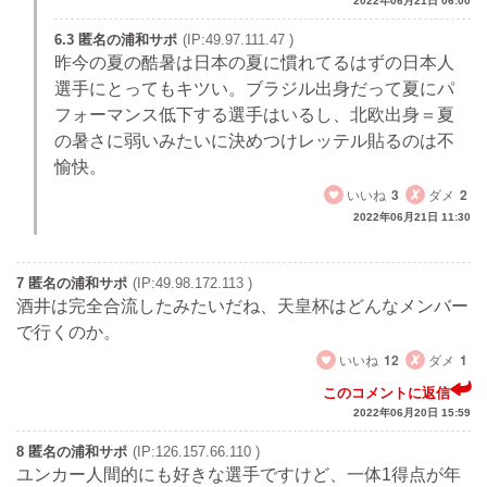
2022年06月21日 06:00
6.3 匿名の浦和サポ
(IP:49.97.111.47 )
昨今の夏の酷暑は日本の夏に慣れてるはずの日本人
選手にとってもキツい。ブラジル出身だって夏にパ
フォーマンス低下する選手はいるし、北欧出身＝夏
の暑さに弱いみたいに決めつけレッテル貼るのは不
愉快。
いいね
3
ダメ
2
2022年06月21日 11:30
7 匿名の浦和サポ
(IP:49.98.172.113 )
酒井は完全合流したみたいだね、天皇杯はどんなメンバー
で行くのか。
いいね
12
ダメ
1
このコメントに返信
2022年06月20日 15:59
8 匿名の浦和サポ
(IP:126.157.66.110 )
ユンカー人間的にも好きな選手ですけど、一体1得点が年