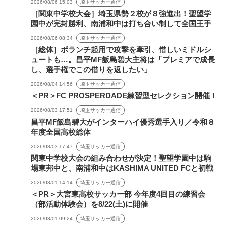
2026/08/06 15:03
埼玉サッカー通信
［関東中学校大会］埼玉県勢２校が８強進出！聖望学
園中が完封勝利、南浦和中は打ち合い制して全国王手
2026/08/06 08:34
埼玉サッカー通信
［総体］ボランチ起用で攻撃を牽引、惜しいミドルシ
ュートも…。昌平MF飯島碧大主将は「プレミアで成長
し、選手権でこの借りを返したい」
2026/08/04 14:56
埼玉サッカー通信
＜PR＞FC PROSPERDADE練習型セレクション開催！
2026/08/03 17:51
埼玉サッカー通信
昌平MF飯島碧大がインターハイ優秀選手入り／令和８
年度全国高校総体
2026/08/03 17:47
埼玉サッカー通信
関東中学校大会の組み合わせが決定！聖望学園中は駒
場東邦中と、南浦和中はKASHIMA UNITED FCと初戦
2026/08/01 14:14
埼玉サッカー通信
＜PR＞大宮東高校サッカー部 今年度4回目の練習会
（部活動体験会）を8/22(土)に開催
2026/08/01 09:24
埼玉サッカー通信