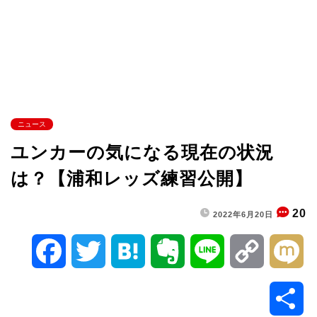
ニュース
ユンカーの気になる現在の状況
は？【浦和レッズ練習公開】
20
2022年6月20日
F
T
H
E
L
C
M
a
w
a
v
i
o
i
共