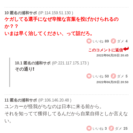
10 匿名の浦和サポ
(IP:114.159.51.130 )
ケガしてる選手になぜ辛辣な言葉を投げかけられるの
か？？
いまは早く治してください、って話だろ。
いいね
89
ダメ
4
このコメントに返信
2022年06月20日 20:45
10.1 匿名の浦和サポ
(IP:221.117.175.173 )
その通り❗
いいね
50
ダメ
5
2022年06月20日 20:50
11 匿名の浦和サポ
(IP:106.146.20.48 )
ユンカーが怪我がちなのは日本に来る前から。
それを知ってて獲得してるんだから自業自得としか言えな
い。
いいね
3
ダメ
25