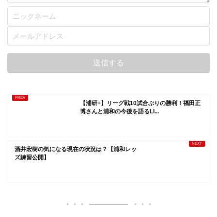
【浦研+】リーグ戦10試合ぶりの勝利！福田正
博さんと浦和の今後を語るLI...
酒井宏樹の気になる現在の状況は？【浦和レッ
ズ練習公開】