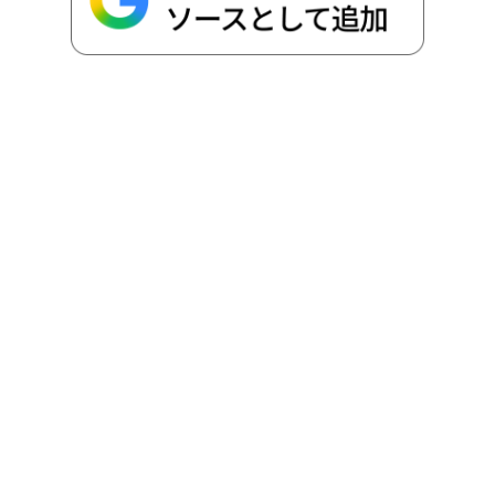
o
r
t
n
k
e
k