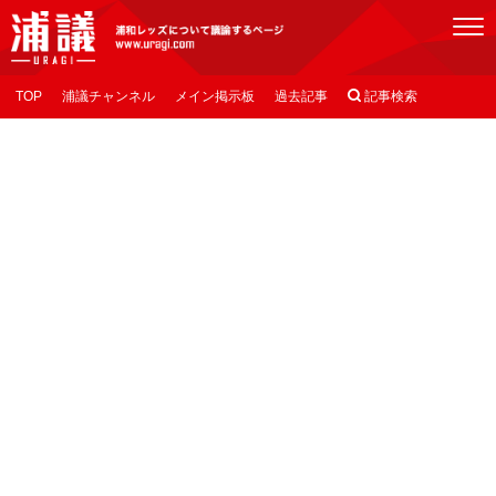
[浦議]浦和レッズについて議論するページ
TOP
浦議チャンネル
メイン掲示板
過去記事

記事検索