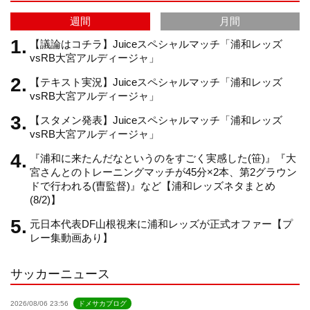
a
C
週間
月間
m
h
【議論はコチラ】Juiceスペシャルマッチ「浦和レッズ
vsRB大宮アルディージャ」
【テキスト実況】Juiceスペシャルマッチ「浦和レッズ
a
vsRB大宮アルディージャ」
【スタメン発表】Juiceスペシャルマッチ「浦和レッズ
n
vsRB大宮アルディージャ」
『浦和に来たんだなというのをすごく実感した(笹)』『大
n
宮さんとのトレーニングマッチが45分×2本、第2グラウン
ドで行われる(曺監督)』など【浦和レッズネタまとめ
(8/2)】
e
元日本代表DF山根視来に浦和レッズが正式オファー【プ
レー集動画あり】
l
サッカーニュース
2026/08/06 23:56
ドメサカブログ