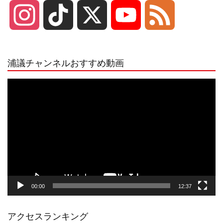
I
T
X
Y
F
n
i
o
e
浦議チャンネルおすすめ動画
s
k
u
e
動
画
プ
t
T
T
d
レ
ー
a
o
u
ヤ
ー
g
k
b
00:00
12:37
r
e
アクセスランキング