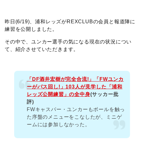
c
i
t
e
n
p
x
有
e
t
e
r
e
y
i
昨日(6/19)、浦和レッズがREXCLUBの会員と報道陣に
練習を公開しました。
b
t
n
n
L
その中で、ユンカー選手の気になる現在の状況につい
o
e
a
o
i
て、紹介させていただきます。
o
r
t
n
k
e
k
「DF酒井宏樹が完全合流!」「FWユンカ
ーがパス回し!」103人が見学した「浦和
レッズ公開練習」の全中身
(サッカー批
評)
FWキャスパー・ユンカーもボールを触っ
た序盤のメニューをこなしたが、ミニゲ
ームには参加しなかった。