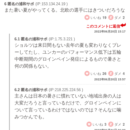
6 匿名の浦和サポ
(IP:153.134.24.19 )
また暑い夏がやってくる。北欧の選手にはきついだろうな
いいね
19
ダメ
2
このコメントに返信
2022年06月20日 15:17
6.1 匿名の浦和サポ
(IP:1.75.3.221 )
ショルツは来日間もない去年の夏も変わりなくプレ
ーしてたし、ユンカーのパフォーマンス低下は五輪
中断期間のグロインペイン発症によるもので暑さと
何の関係もない。
いいね
26
ダメ
4
2022年06月20日 15:57
6.2 匿名の浦和サポ
(IP:218.225.224.56 )
主さんは日本の暑さに慣れていない地域出身の人は
大変だろうと言っているだけで、グロインペインに
ついて言っているわけではないのでは？そんなに噛
みつかんでも。
いいね
3
ダメ
2