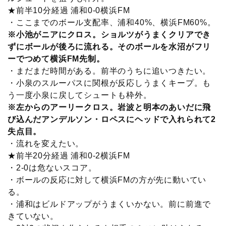
★前半10分経過 浦和0-0横浜FM
・ここまでのボール支配率、浦和40%、横浜FM60%。
※小池がニアにクロス。ショルツがうまくクリアでき
ずにボールが後ろに流れる。そのボールを水沼がフリ
ーでつめて横浜FM先制。
・まだまだ時間がある。前半のうちに追いつきたい。
・小泉のスルーパスに関根が反応しうまくキープ。も
う一度小泉に戻してシュートも枠外。
※左からのアーリークロス。岩波と明本のあいだに飛
び込んだアンデルソン・ロペスにヘッドで入れられて2
失点目。
・流れを変えたい。
★前半20分経過 浦和0-2横浜FM
・2-0は危ないスコア。
・ボールの反応に対して横浜FMの方が先に動いてい
る。
・浦和はビルドアップがうまくいかない。前に前進で
きていない。