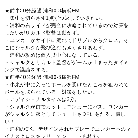
★前半30分経過 浦和0-3横浜FM
・集中を切らさず1点ずつ返していきたい。
・浦和の右サイドが完全に攻略されているので対策を
したいがリカルド監督は動かず。
・ユンカーがサイドに流れてドリブルからクロス。そ
こにシャルクが飛び込むもぎりぎりあわず。
・浦和の攻めは個人技中心になっている。
・シャルクとリカルド監督がゲームが止まったタイミ
ングで議論をする。
★前半40分経過 浦和0-3横浜FM
・小泉が中に入ってボールを受けたところを狙われて
ボールを取られている。対策をしたい。
・アディショナルタイムは2分。
・シャルクが前でカットしユンカーにパス。ユンカー
がシャルクに落としてシュートもDFにあたる。惜し
い！
・浦和のCK。デザインされたプレーでユンカーへのマ
イナスクロスをフリーでシュートも枠外。