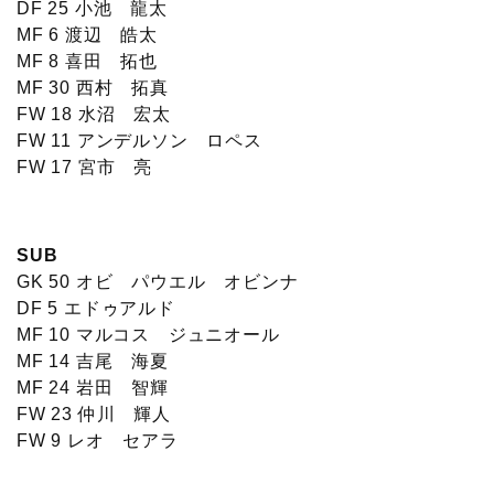
DF 25 小池 龍太
MF 6 渡辺 皓太
MF 8 喜田 拓也
MF 30 西村 拓真
FW 18 水沼 宏太
FW 11 アンデルソン ロペス
FW 17 宮市 亮
SUB
GK 50 オビ パウエル オビンナ
DF 5 エドゥアルド
MF 10 マルコス ジュニオール
MF 14 吉尾 海夏
MF 24 岩田 智輝
FW 23 仲川 輝人
FW 9 レオ セアラ