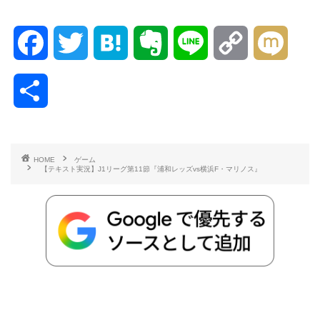
F
T
H
E
L
C
M
a
w
a
v
i
o
i
共
c
i
t
e
n
p
x
有
e
t
e
r
e
y
i
HOME
ゲーム
【テキスト実況】J1リーグ第11節『浦和レッズvs横浜F・マリノス』
b
t
n
n
L
o
e
a
o
i
o
r
t
n
k
e
k