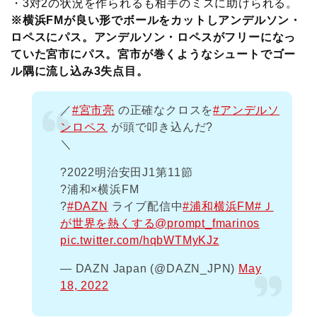
・3対2の状況を作られるも相手のミスに助けられる。
※横浜FMが良い形でボールをカットしアンデルソン・
ロペスにパス。アンデルソン・ロペスがフリーになっ
ていた宮市にパス。宮市が巻くようなシュートでゴー
ル隅に流し込み3失点目。
／
#宮市亮
の正確なクロスを
#アンデルソ
ンロペス
が頭で叩き込んだ?
＼
?2022明治安田J1第11節
?浦和×横浜FM
?
#DAZN
ライブ配信中
#浦和横浜FM
#Ｊ
が世界を熱くする
@prompt_fmarinos
pic.twitter.com/hqbWTMyKJz
— DAZN Japan (@DAZN_JPN)
May
18, 2022