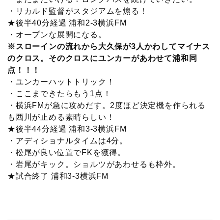
・リカルド監督がスタジアムを煽る！
★後半40分経過 浦和2-3横浜FM
・オープンな展開になる。
※スローインの流れから大久保が3人かわしてマイナス
のクロス。そのクロスにユンカーがあわせて浦和同
点！！！
・ユンカーハットトリック！
・ここまできたらもう1点！
・横浜FMが急に攻めだす。2度ほど決定機を作られる
も西川が止める素晴らしい！
★後半44分経過 浦和3-3横浜FM
・アディショナルタイムは4分。
・松尾が良い位置でFKを獲得。
・岩尾がキック。ショルツがあわせるも枠外。
★試合終了 浦和3-3横浜FM