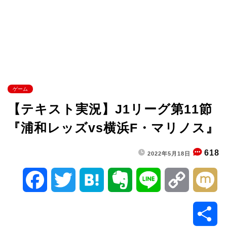
ゲーム
【テキスト実況】J1リーグ第11節
『浦和レッズvs横浜F・マリノス』
618
2022年5月18日
F
T
H
E
L
C
M
a
w
a
v
i
o
i
共