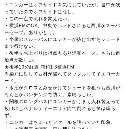
・ユンカーはオフサイドを気にしていたが、畠中が残
っていたのでオフサイドはなし。
・この一点で流れを変えたい。
・横浜FMのCK。中央でヘッドされるも西川がスーパ
ーセーブ。ありがとう。
・小泉のスルーパスにユンカーが抜け出すもシュート
まで行けない。
・後半立ち上がりは得点もあり浦和ペース。さらに追
加点が欲しい。
★後半10分経過 浦和1-3横浜FM
※柴戸に対して西村が遅れてタックルしてイエローカ
ード。
・水沼がクロスとみせかけてシュートを狙うも西川が
なんとかパンチングで防ぐ。素晴らしい。
・関根のロングパスにユンカーがうまく入れ替えって
抜け出しペナルティーエリア内で倒れるも笛は鳴ら
ず。
・ユンカーはちょっとファールを誘っていた印象。