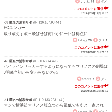
いいね
18
ダメ
このコメントに返信
2022年05月18日 21:20
-39 匿名の浦和サポ
(IP:126.167.93.44 )
FCユンカー
取り敢えず蹴っ飛ばせば何回かに一回は得点に
いいね
26
ダメ
1
このコメントに返信
2022年05月18日 21:19
-40 匿名の浦和サポ
(IP:60.68.74.49 )
ハイラインサッカーするようになってもマリノスの劇場は
J開幕当初から変わらないのね
いいね
7
ダメ
このコメントに返信
2022年05月18日 21:19
-41 匿名の浦和サポ
(IP:110.133.223.144 )
マジで横浜笛マリノス腹立つから最低でもあと一点とれ
いいね
10
ダメ
2