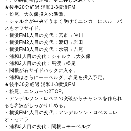
・この時間帯は浦和。更に押し込みたい。
★後半20分経過 浦和1-3横浜FM
・松尾、大久保投入の準備。
・シャルクが中央でうまく受けてユンカーにスルーパ
スもオフサイド。
・横浜FM1人目の交代：宮市→仲川
・横浜FM2人目の交代：渡辺→岩田
・横浜FM3人目の交代：水沼→吉尾
・浦和1人目の交代：シャルク→大久保
・浦和2人目の交代：馬渡→松尾
・関根が右サイドバックに入る。
・浦和はさらにモーベルグ、岩尾を投入予定。
★後半30分経過 浦和1-3横浜FM
・松尾、ユンカーの2TOP。
・アンデルソン・ロペスの突破からチャンスを作られ
るも岩波がしっかり止める。
・横浜FM4人目の交代：アンデルソン・ロペス→レ
オ・セアラ
・浦和3人目の交代：関根→モーベルグ