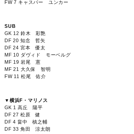
FW 7 キャスパー ユンカー
SUB
GK 12 鈴木 彩艶
DF 20 知念 哲矢
DF 24 宮本 優太
MF 10 ダヴィド モーベルグ
MF 19 岩尾 憲
MF 21 大久保 智明
FW 11 松尾 佑介
▼横浜F・マリノス
GK 1 高丘 陽平
DF 27 松原 健
DF 4 畠中 槙之輔
DF 33 角田 涼太朗