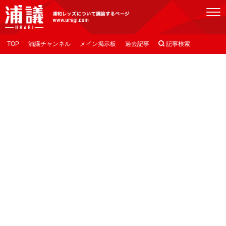
[浦議]浦和レッズについて議論するページ
TOP
浦議チャンネル
メイン掲示板
過去記事

記事検索