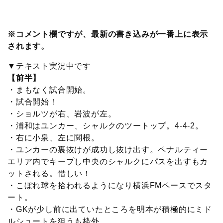
c
i
t
e
n
p
x
有
e
t
e
r
e
y
i
※コメント欄ですが、最新の書き込みが一番上に表示
されます。
b
t
n
n
L
▼テキスト実況中です
o
e
a
o
i
【前半】
・まもなく試合開始。
o
r
t
n
・試合開始！
・ショルツが右、岩波が左。
k
e
k
・浦和はユンカー、シャルクのツートップ。4-4-2。
・右に小泉、左に関根。
・ユンカーの裏抜けが成功し抜け出す。ペナルティー
エリア内でキープし中央のシャルクにパスを出すもカ
ットされる。惜しい！
・こぼれ球を拾われるようになり横浜FMペースでスタ
ート。
・GKが少し前に出ていたところを明本が積極的にミド
ルシュートを狙うも枠外。