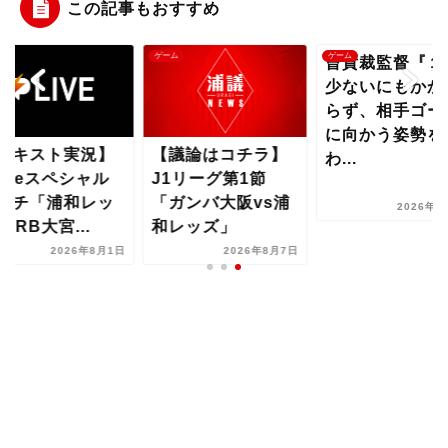
この記事もおすすめ
ゲーム
ゲーム
ゲーム
曺貴裁監督『１人
少ないにもかかわ
らず、相手ゴール
に向かう姿勢を失
【議論はコチラ】
【テキ
わ...
J1リーグ第1節
Juice
「ガンバ大阪vs浦
マッチ
2026年8月8日
和レッズ」
ズvsRB
1日
2026年8月7日