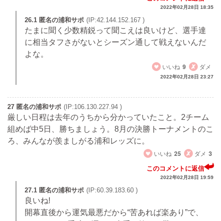
2022年02月28日 18:35
26.1 匿名の浦和サポ
(IP:42.144.152.167 )
たまに聞く少数精鋭って聞こえは良いけど、選手達
に相当タフさがないとシーズン通して戦えないんだ
よな。
いいね
9
ダメ
2022年02月28日 23:27
27 匿名の浦和サポ
(IP:106.130.227.94 )
厳しい日程は去年のうちから分かっていたこと。2チーム
組めば中5日、勝ちましょう。8月の決勝トーナメントのこ
ろ、みんなが羨ましがる浦和レッズに。
いいね
25
ダメ
3
このコメントに返信
2022年02月28日 19:59
27.1 匿名の浦和サポ
(IP:60.39.183.60 )
良いね!
開幕直後から運気最悪だから“苦あれば楽あり”で、