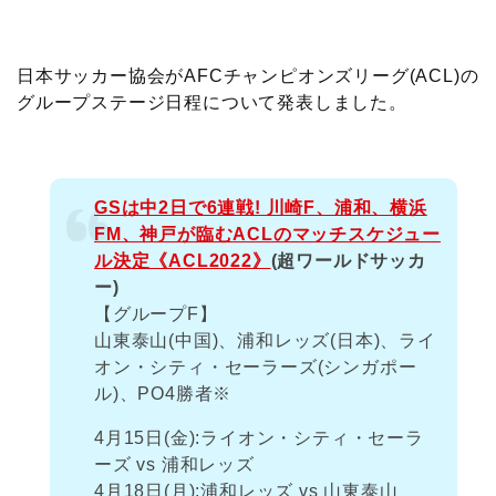
c
i
t
e
n
p
x
有
e
t
e
r
e
y
i
日本サッカー協会がAFCチャンピオンズリーグ(ACL)の
グループステージ日程について発表しました。
b
t
n
n
L
o
e
a
o
i
GSは中2日で6連戦! 川崎F、浦和、横浜
o
r
t
n
FM、神戸が臨むACLのマッチスケジュー
ル決定《ACL2022》
(超ワールドサッカ
k
e
k
ー)
【グループF】
山東泰山(中国)、浦和レッズ(日本)、ライ
オン・シティ・セーラーズ(シンガポー
ル)、PO4勝者※
4月15日(金):ライオン・シティ・セーラ
ーズ vs 浦和レッズ
4月18日(月):浦和レッズ vs 山東泰山