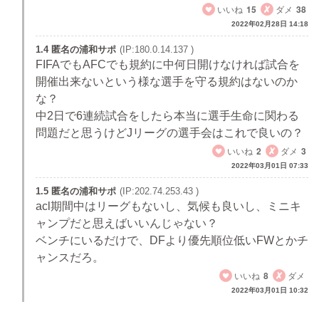
いいね
15
ダメ
38
2022年02月28日 14:18
1.4 匿名の浦和サポ
(IP:180.0.14.137 )
FIFAでもAFCでも規約に中何日開けなければ試合を
開催出来ないという様な選手を守る規約はないのか
な？
中2日で6連続試合をしたら本当に選手生命に関わる
問題だと思うけどJリーグの選手会はこれで良いの？
いいね
2
ダメ
3
2022年03月01日 07:33
1.5 匿名の浦和サポ
(IP:202.74.253.43 )
acl期間中はリーグもないし、気候も良いし、ミニキ
ャンプだと思えばいいんじゃない？
ベンチにいるだけで、DFより優先順位低いFWとかチ
ャンスだろ。
いいね
8
ダメ
2022年03月01日 10:32