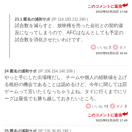
このコメントに返信
2022年02月28日 17:08
23.1 匿名の浦和サポ
(IP:114.183.211.240 )
試合数を減らすと、放映権を売った会社との契約違
反になってしまうので、AFCはなんとしても予定の
試合数を消化させたいわけです。
いいね
3
ダメ
2022年03月01日 16:41
24 匿名の浦和サポ
(IP:106.154.140.209 )
やっと手にした出場権だし、チームや個人の経験値を上げ
る格好の機会であることは認めるけど、今年に関しては罰
ゲームって言いたくなっちゃうよね。タイに行くまでにリ
ーグは最低でも勝ち越しておきたいところ。
いいね
13
ダメ
3
このコメントに返信
2022年02月28日 17:40
25 匿名の浦和サポ
(IP:126.36.65.195 )