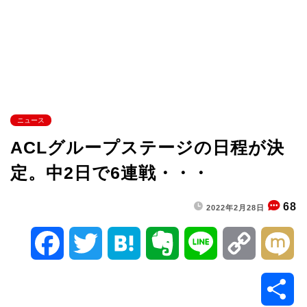
ニュース
ACLグループステージの日程が決
定。中2日で6連戦・・・
68
2022年2月28日
F
T
H
E
L
C
M
a
w
a
v
i
o
i
共