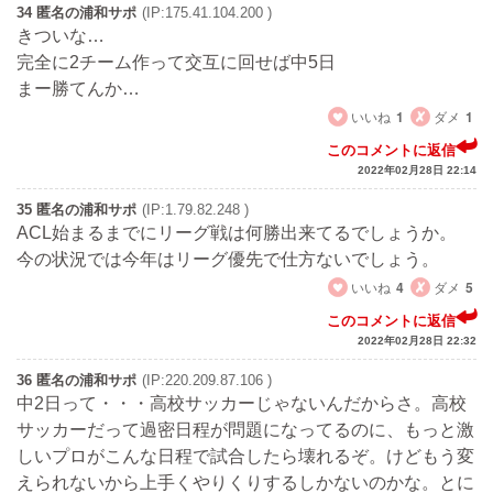
34 匿名の浦和サポ
(IP:175.41.104.200 )
きついな…
完全に2チーム作って交互に回せば中5日
まー勝てんか…
いいね
1
ダメ
1
このコメントに返信
2022年02月28日 22:14
35 匿名の浦和サポ
(IP:1.79.82.248 )
ACL始まるまでにリーグ戦は何勝出来てるでしょうか。
今の状況では今年はリーグ優先で仕方ないでしょう。
いいね
4
ダメ
5
このコメントに返信
2022年02月28日 22:32
36 匿名の浦和サポ
(IP:220.209.87.106 )
中2日って・・・高校サッカーじゃないんだからさ。高校
サッカーだって過密日程が問題になってるのに、もっと激
しいプロがこんな日程で試合したら壊れるぞ。けどもう変
えられないから上手くやりくりするしかないのかな。とに