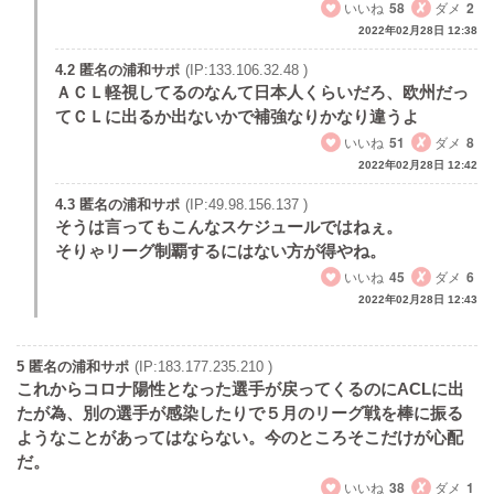
いいね
58
ダメ
2
2022年02月28日 12:38
4.2 匿名の浦和サポ
(IP:133.106.32.48 )
ＡＣＬ軽視してるのなんて日本人くらいだろ、欧州だっ
てＣＬに出るか出ないかで補強なりかなり違うよ
いいね
51
ダメ
8
2022年02月28日 12:42
4.3 匿名の浦和サポ
(IP:49.98.156.137 )
そうは言ってもこんなスケジュールではねぇ。
そりゃリーグ制覇するにはない方が得やね。
いいね
45
ダメ
6
2022年02月28日 12:43
5 匿名の浦和サポ
(IP:183.177.235.210 )
これからコロナ陽性となった選手が戻ってくるのにACLに出
たが為、別の選手が感染したりで５月のリーグ戦を棒に振る
ようなことがあってはならない。今のところそこだけが心配
だ。
いいね
38
ダメ
1