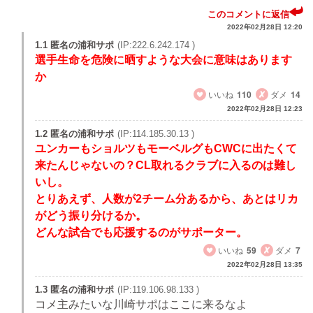
このコメントに返信
2022年02月28日 12:20
1.1 匿名の浦和サポ
(IP:222.6.242.174 )
選手生命を危険に晒すような大会に意味はあります
か
いいね
110
ダメ
14
2022年02月28日 12:23
1.2 匿名の浦和サポ
(IP:114.185.30.13 )
ユンカーもショルツもモーベルグもCWCに出たくて
来たんじゃないの？CL取れるクラブに入るのは難し
いし。
とりあえず、人数が2チーム分あるから、あとはリカ
がどう振り分けるか。
どんな試合でも応援するのがサポーター。
いいね
59
ダメ
7
2022年02月28日 13:35
1.3 匿名の浦和サポ
(IP:119.106.98.133 )
コメ主みたいな川崎サポはここに来るなよ