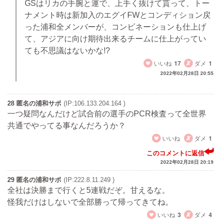
GSはリカの手腕と運で、上手く抜けて貰って、トー
ナメント時は新加入のエグイFWとコンディション戻
った浦和全メンバーが、コンビネーションも仕上げ
て、アジアに向け期待出来るチームに仕上がってい
ても不思議はないかな!?
いいね
17
ダメ
1
2022年02月28日 20:55
28 匿名の浦和サポ
(IP:106.133.204.164 )
一つ疑問なんだけど試合前の選手のPCR検査って全世界
共通でやってる事なんだろうか？
いいね
ダメ
1
このコメントに返信
2022年02月28日 20:19
29 匿名の浦和サポ
(IP:222.8.11.249 )
全社は決勝まで行くと5連戦だぞ。甘えるな。
怪我だけはしないで全部勝って帰ってきてね。
いいね
3
ダメ
4