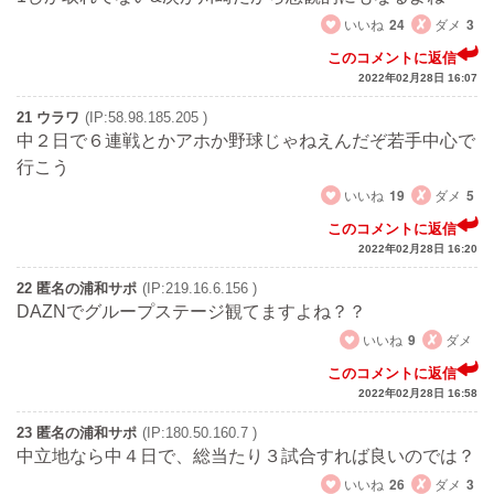
いいね
24
ダメ
3
このコメントに返信
2022年02月28日 16:07
21 ウラワ
(IP:58.98.185.205 )
中２日で６連戦とかアホか野球じゃねえんだぞ若手中心で
行こう
いいね
19
ダメ
5
このコメントに返信
2022年02月28日 16:20
22 匿名の浦和サポ
(IP:219.16.6.156 )
DAZNでグループステージ観てますよね？？
いいね
9
ダメ
このコメントに返信
2022年02月28日 16:58
23 匿名の浦和サポ
(IP:180.50.160.7 )
中立地なら中４日で、総当たり３試合すれば良いのでは？
いいね
26
ダメ
3