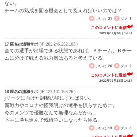
ない。
チームの熟成を図る機会として捉えればいいのでは？
いいね
21
ダメ
1
このコメントに返信
2022年02月28日 14:31
17 匿名の浦和サポ
(IP:202.246.252.103 )
全ての選手が出場できる状態であれば、Ａチーム、Ｂチー
ムに分けて戦える戦力層はあると考えている。
いいね
26
ダメ
2
このコメントに返信
2022年02月28日 14:37
18 匿名の浦和サポ
(IP:121.101.103.26 )
jリーグに向けた調整の場にすれば良い。
新戦力やコロナや怪我明けの選手を慣らすために。
今のメンツで優勝なんて無理なんだから。
下手に勝ち進んで残留争いになったら困る。
いいね
13
ダメ
5