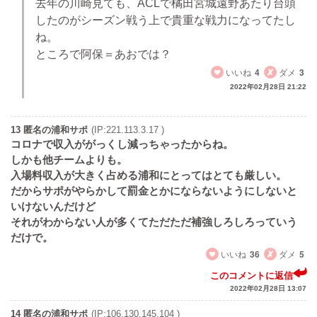
去年の川崎見ても、ACLで橘田宮城遠野あたり台頭
したのがシーズン戦う上で貴重な戦力になってたし
ね。
ところで阿保＝あおでは？
いいね
4
ダメ
3
2022年02月28日 21:22
13 匿名の浦和サポ
(IP:221.113.3.17 )
コロナで収入ががっくし減っちゃったからね。
しかも他チームよりも。
入場料収入が大きく占める浦和にとってはとても厳しい。
だからサポがやらかして罰金とかにならないようにしないと
いけないんだけど
それがわからない人が多くてただただ補強しろしろっていう
だけで。
いいね
36
ダメ
5
このコメントに返信
2022年02月28日 13:07
14 匿名の浦和サポ
(IP:106.130.145.104 )