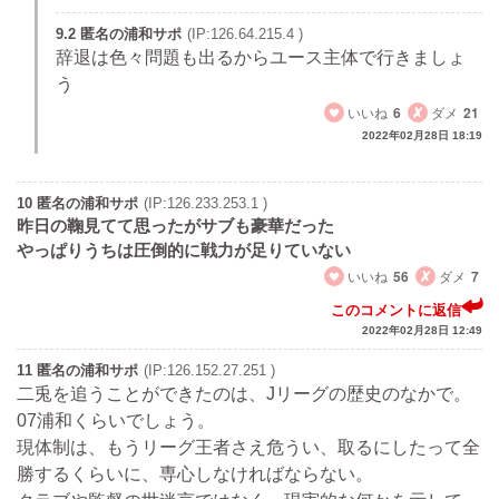
9.2 匿名の浦和サポ
(IP:126.64.215.4 )
辞退は色々問題も出るからユース主体で行きましょ
う
いいね
6
ダメ
21
2022年02月28日 18:19
10 匿名の浦和サポ
(IP:126.233.253.1 )
昨日の鞠見てて思ったがサブも豪華だった
やっぱりうちは圧倒的に戦力が足りていない
いいね
56
ダメ
7
このコメントに返信
2022年02月28日 12:49
11 匿名の浦和サポ
(IP:126.152.27.251 )
二兎を追うことができたのは、Jリーグの歴史のなかで。
07浦和くらいでしょう。
現体制は、もうリーグ王者さえ危うい、取るにしたって全
勝するくらいに、専心しなければならない。