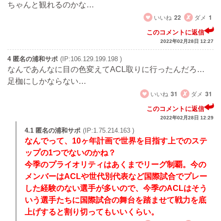
ちゃんと観れるのかな…
いいね
22
ダメ
1
このコメントに返信
2022年02月28日 12:27
4 匿名の浦和サポ
(IP:106.129.199.198 )
なんであんなに目の色変えてACL取りに行ったんだろ…
足枷にしかならない…
いいね
31
ダメ
31
このコメントに返信
2022年02月28日 12:29
4.1 匿名の浦和サポ
(IP:1.75.214.163 )
なんでって、10ヶ年計画で世界を目指す上でのステ
ップの1つでないのかね？
今季のプライオリティはあくまでリーグ制覇。今の
メンバーはACLや世代別代表など国際試合でプレー
した経験のない選手が多いので、今季のACLはそう
いう選手たちに国際試合の舞台を踏ませて戦力を底
上げすると割り切ってもいいくらい。