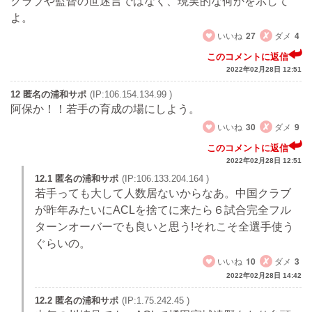
クラブや監督の世迷言ではなく、現実的な何かを示して
よ。
いいね
27
ダメ
4
このコメントに返信
2022年02月28日 12:51
12 匿名の浦和サポ
(IP:106.154.134.99 )
阿保か！！若手の育成の場にしよう。
いいね
30
ダメ
9
このコメントに返信
2022年02月28日 12:51
12.1 匿名の浦和サポ
(IP:106.133.204.164 )
若手っても大して人数居ないからなあ。中国クラブ
が昨年みたいにACLを捨てに来たら６試合完全フル
ターンオーバーでも良いと思う!それこそ全選手使う
ぐらいの。
いいね
10
ダメ
3
2022年02月28日 14:42
12.2 匿名の浦和サポ
(IP:1.75.242.45 )