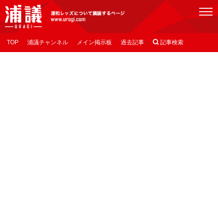
[浦議]浦和レッズについて議論するページ
TOP
浦議チャンネル
メイン掲示板
過去記事

記事検索