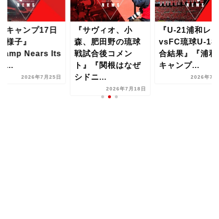
夏キャンプ17日
『サヴィオ、小
『U-21浦和レ
の様子』
森、肥田野の琉球
vsFC琉球U-18
amp Nears Its
戦試合後コメン
合結果』『浦和
d...
ト』『関根はなぜ
キャンプ...
シドニ...
2026年7月25日
2026年7月
2026年7月18日