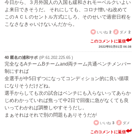
今日から、３月外国人の入国も緩和されモーベルクいよい
よ来日できそうだ。 それにしても、コロナ憎いね改めて
このＡＣＬのセントル方式にしろ、そのせいで過密日程を
こなさなきゃいけないんだから。
いいね
2
ダメ
2
このコメントに返信
2022年03月01日 06:38
40 匿名の浦和サポ
(IP:61.202.225.65 )
完全なるAチームBチームand両チーム共通ベンチメンバー
制にすれば
全選手が中5日ずつになってコンディション的に良い循環
になりそうだけどね。
選手からしても次の試合はベンチにも入らないってあらか
じめわかっていれば焦って中2日で回復に急がなくても良
いってわかれば調整しやすそうだし。
まぁそれはそれで別の問題もありそうだが
いいね
3
ダメ
このコメントに返信