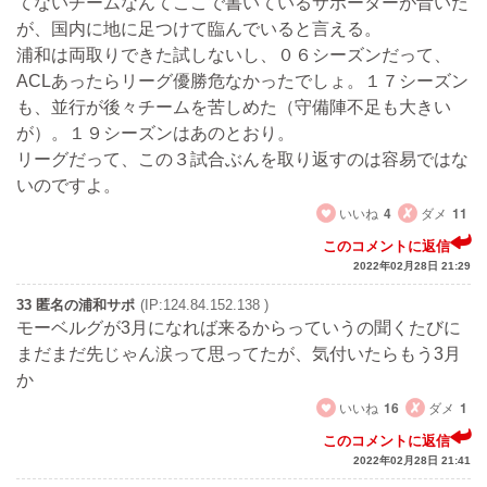
てないチームなんてここで書いているサポーターが昔いた
が、国内に地に足つけて臨んでいると言える。
浦和は両取りできた試しないし、０６シーズンだって、
ACLあったらリーグ優勝危なかったでしょ。１７シーズン
も、並行が後々チームを苦しめた（守備陣不足も大きい
が）。１９シーズンはあのとおり。
リーグだって、この３試合ぶんを取り返すのは容易ではな
いのですよ。
いいね
4
ダメ
11
このコメントに返信
2022年02月28日 21:29
33 匿名の浦和サポ
(IP:124.84.152.138 )
モーベルグが3月になれば来るからっていうの聞くたびに
まだまだ先じゃん涙って思ってたが、気付いたらもう3月
か
いいね
16
ダメ
1
このコメントに返信
2022年02月28日 21:41