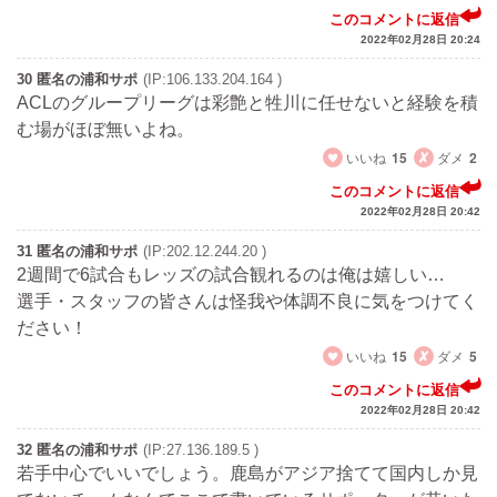
このコメントに返信
2022年02月28日 20:24
30 匿名の浦和サポ
(IP:106.133.204.164 )
ACLのグループリーグは彩艶と牲川に任せないと経験を積
む場がほぼ無いよね。
いいね
15
ダメ
2
このコメントに返信
2022年02月28日 20:42
31 匿名の浦和サポ
(IP:202.12.244.20 )
2週間で6試合もレッズの試合観れるのは俺は嬉しい…
選手・スタッフの皆さんは怪我や体調不良に気をつけてく
ださい！
いいね
15
ダメ
5
このコメントに返信
2022年02月28日 20:42
32 匿名の浦和サポ
(IP:27.136.189.5 )
若手中心でいいでしょう。鹿島がアジア捨てて国内しか見