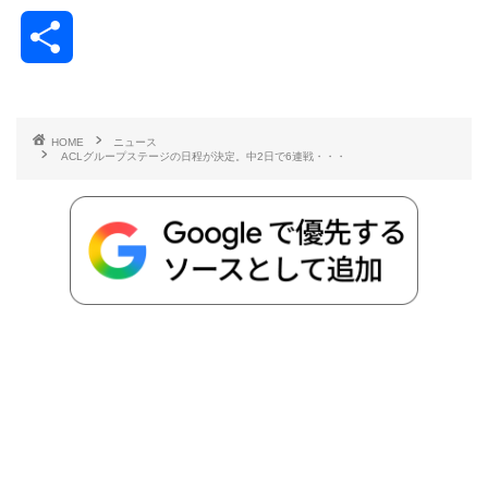
a
w
a
v
i
o
i
共
c
i
t
e
n
p
x
有
e
t
e
r
e
y
i
HOME
ニュース
ACLグループステージの日程が決定。中2日で6連戦・・・
b
t
n
n
L
o
e
a
o
i
o
r
t
n
k
e
k