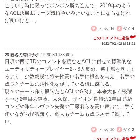
こういう時に限ってポンポン勝ち進んで、2019年のよう
なACL決勝&Jリーグ残留争いみたいなことにならなけれ
ば良いけど…。
いいね
16
ダメ
4
このコメントに返信
2022年02月28日 18:01
26 匿名の浦和サポ
(IP:60.39.183.60 )
日頃の西野TDのコメントを読むとACLに併せて標準的な
ユーティリティープレイヤー2～3人集め、選手層を厚くす
るより、少数精鋭で将来性高い若手に機会を与え、若手の
成長とチームの活性化を促している様に感じる。
現在のチーム作り段階だとACLのGSは、本来大きく飛躍
すべき2年目の伊藤、大久保、ザイオン 期待の1年目 流経
コンビや昨年ルヴァン先発の工藤君らを高い舞台で上手く
使いながら怪我無く、個人もチームも成長させて欲して
い。
いいね
20
ダメ
2
このコメントに返信