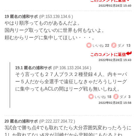
このコメントに返信
2022年02月28日 15:40
19 匿名の浦和サポ
(IP:153.139.134.6 )
やはり順序ってものがあるんだよ。
国内リーグ取ってないのに世界も何もないよ。
頼むからリーグに集中してほしい・・・。
いいね
22
ダメ
13
このコメントに返信
2022年02月28日 15:43
19.1 匿名の浦和サポ
(IP:106.133.204.164 )
そう言っても２７人ブラス２種登録４人、内キーパ
ー５人だから全選手で遠征しなきゃだろうしリーグ
に集中ってもACLの間はリーグ戦も無いしねえ。
いいね
18
ダメ
3
2022年02月28日 15:58
20 匿名の浦和サポ
(IP:222.227.204.72 )
3試合で勝ち点4でも取れてたら大分雰囲気変わったろうに
1しか取れてない&次が川崎だから悲観的にもなるよね