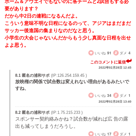
ホーム＆アウエイでもないのに各チームと2試合もする必
要があります？
だから中2日の連戦になるんだよ。
こういう意味不明な日程になるのって、アジアはまだまだ
サッカー後進国の集まりなのだなと思う。
小学生の大会じゃないんだからもう少し真面な日程を出せ
よよ思う。
いいね
91
ダメ
4
このコメントに返信
2022年02月28日 12:45
8.1 匿名の浦和サポ
(IP:126.254.159.45 )
放映権の関係で試合数は変えれない理由があるみたいで
すね、
いいね
34
ダメ
1
2022年02月28日 13:40
8.2 匿名の浦和サポ
(IP:1.75.215.233 )
スポンサー契約絡みかね？試合数が減れば広 告の露
出も減ってしまうだろうし。
いいね
17
ダメ
1