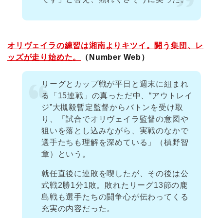
オリヴェイラの練習は湘南よりキツイ。闘う集団、レ
ッズが走り始めた。
（Number Web）
リーグとカップ戦が平日と週末に組まれ
る「15連戦」の真っただ中、“アウトレイ
ジ”大槻毅暫定監督からバトンを受け取
り、「試合でオリヴェイラ監督の意図や
狙いを落とし込みながら、実戦のなかで
選手たちも理解を深めている」（槙野智
章）という。
就任直後に連敗を喫したが、その後は公
式戦2勝1分1敗。敗れたリーグ13節の鹿
島戦も選手たちの闘争心が伝わってくる
充実の内容だった。