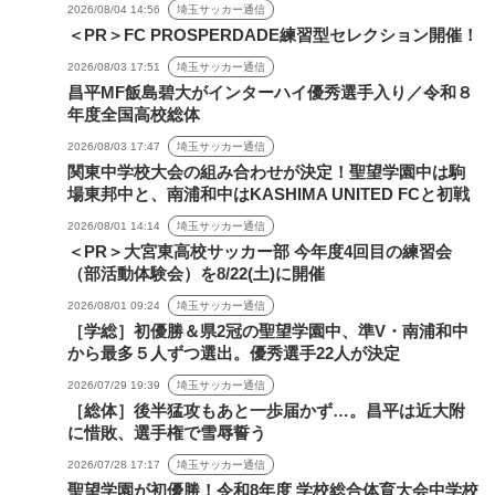
2026/08/04 14:56
埼玉サッカー通信
＜PR＞FC PROSPERDADE練習型セレクション開催！
2026/08/03 17:51
埼玉サッカー通信
昌平MF飯島碧大がインターハイ優秀選手入り／令和８
年度全国高校総体
2026/08/03 17:47
埼玉サッカー通信
関東中学校大会の組み合わせが決定！聖望学園中は駒
場東邦中と、南浦和中はKASHIMA UNITED FCと初戦
2026/08/01 14:14
埼玉サッカー通信
＜PR＞大宮東高校サッカー部 今年度4回目の練習会
（部活動体験会）を8/22(土)に開催
2026/08/01 09:24
埼玉サッカー通信
［学総］初優勝＆県2冠の聖望学園中、準V・南浦和中
から最多５人ずつ選出。優秀選手22人が決定
2026/07/29 19:39
埼玉サッカー通信
［総体］後半猛攻もあと一歩届かず…。昌平は近大附
に惜敗、選手権で雪辱誓う
2026/07/28 17:17
埼玉サッカー通信
聖望学園が初優勝！令和8年度 学校総合体育大会中学校