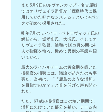
また5月9日のルヴァンカップ・名古屋戦
ではオリヴェイラ監督が「鹿島時代に採
用していた好きなシステム」という4バッ
クが初めて採用された。
昨年7月のミハイロ・ペトロヴィッチ氏の
解任から、堀孝史氏、大槻氏、そしてオ
リヴェイラ監督。浦和は10カ月の間に4
人が指揮を執る、極めて異例の事態を招
いている。
最大のライバルチームの黄金期を築いた
指揮官の招聘には、議論が起きたのも事
実だ。当初は、「『鹿島のような浦和』
を目指すのか？」と首を傾げる声も聞か
れた。
ただ、67歳の指揮官はこの短い期間で、
浦和に欠けていた部分を補い、チーム内