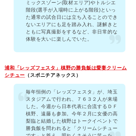
ミックスゾーン(取材エリア)やトルシエ
階段(選手が入場時に上がる階段)といっ
た通常の試合日には立ち入ることのでき
ないエリアにも足を踏み入れ、謎解きと
ともに写真撮影をするなど、非日常的な
体験を大いに楽しんでいた。
浦和「レッズフェスタ」槙野の勝負飯は愛妻クリーム
シチュー
（スポニチアネックス）
毎年恒例の「レッズフェスタ」が、埼玉
スタジアムで行われ、７６３２人が来場
した。今週から日本代表に合流するＤＦ
槙野、遠藤も参加。今年２月に女優の高
梨臨と結婚した槙野はトークイベントで
勝負飯を問われると「クリームシチュー
です」と答え、照れくさそうに笑った。