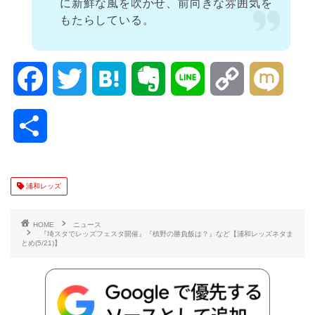
に新鮮な風を吹かせ、前向きな雰囲気を
もたらしている。
F
T
H
E
L
C
M
a
w
a
v
i
o
i
共
c
i
t
e
n
p
x
有
e
t
e
r
e
y
i
浦和レッズ
b
t
n
n
L
HOME
ニュース
『埼スタでレッズフェスタ開催』『槙野の勝負飯は？』など【浦和レッズネタま
とめ(5/21)】
o
e
a
o
i
o
r
t
n
k
e
k