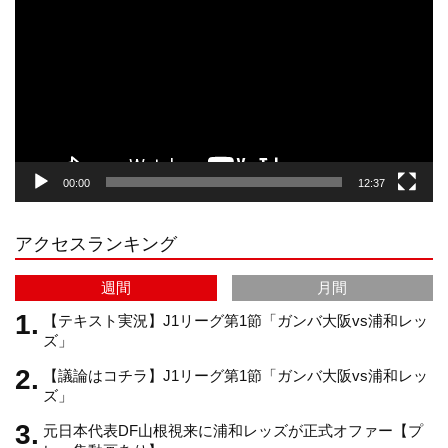
プ
t
T
T
d
レ
ー
a
o
u
ヤ
ー
g
k
b
00:00
12:37
r
e
アクセスランキング
a
C
週間
月間
m
h
【テキスト実況】J1リーグ第1節「ガンバ大阪vs浦和レッ
ズ」
【議論はコチラ】J1リーグ第1節「ガンバ大阪vs浦和レッ
a
ズ」
元日本代表DF山根視来に浦和レッズが正式オファー【プ
n