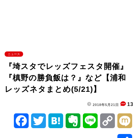
ニュース
『埼スタでレッズフェスタ開催』
『槙野の勝負飯は？』など【浦和
レッズネタまとめ(5/21)】
13
2018年5月21日
F
T
H
E
L
C
M
a
w
a
v
i
o
i