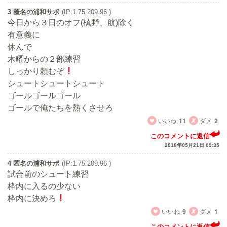
3 匿名の浦和サポ
(IP:1.75.209.96 )
今日から３日のオフ(槙野、航)除く
有意義に
休んで
木曜からの２部練習
しっかり頼むぞ
シュートシュートシュート
ゴールゴールゴール
ゴールで俺たちを熱くさせろ
いいね
11
ダメ
2
このコメントに返信
2018年05月21日 09:35
4 匿名の浦和サポ
(IP:1.75.209.96 )
試合前のシュート練習
枠内に入るの少ない
枠内に決めろ
いいね
9
ダメ
1
このコメントに返信