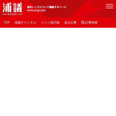
[浦議]浦和レッズについて議論するページ
TOP
浦議チャンネル
メイン掲示板
過去記事

記事検索