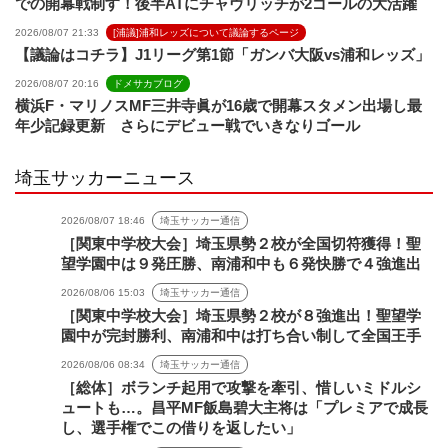
での開幕戦制す！後半ATにチャヴリッチが2ゴールの大活躍
2026/08/07 21:33
[浦議]浦和レッズについて議論するページ
【議論はコチラ】J1リーグ第1節「ガンバ大阪vs浦和レッズ」
2026/08/07 20:16
ドメサカブログ
横浜F・マリノスMF三井寺眞が16歳で開幕スタメン出場し最
年少記録更新 さらにデビュー戦でいきなりゴール
埼玉サッカーニュース
2026/08/07 18:46
埼玉サッカー通信
［関東中学校大会］埼玉県勢２校が全国切符獲得！聖
望学園中は９発圧勝、南浦和中も６発快勝で４強進出
2026/08/06 15:03
埼玉サッカー通信
［関東中学校大会］埼玉県勢２校が８強進出！聖望学
園中が完封勝利、南浦和中は打ち合い制して全国王手
2026/08/06 08:34
埼玉サッカー通信
［総体］ボランチ起用で攻撃を牽引、惜しいミドルシ
ュートも…。昌平MF飯島碧大主将は「プレミアで成長
し、選手権でこの借りを返したい」