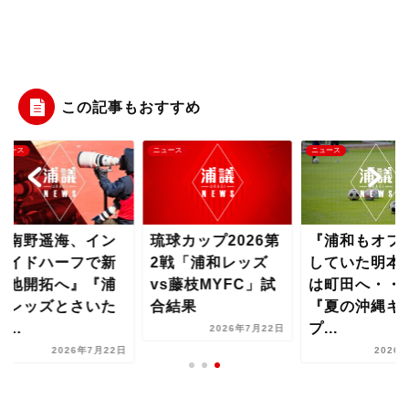
この記事もおすすめ
ース
ニュース
ニュース
南野遥海、イン
琉球カップ2026第
『浦和もオファ
イドハーフで新
2戦「浦和レッズ
していた明本考
地開拓へ』『浦
vs藤枝MYFC」試
は町田へ・・・
レッズとさいた
合結果
『夏の沖縄キャ
..
プ...
2026年7月22日
2026年7月22日
2026年7