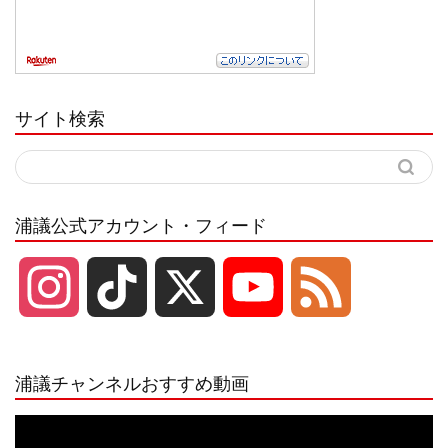
サイト検索
浦議公式アカウント・フィード
I
T
X
Y
F
n
i
o
e
浦議チャンネルおすすめ動画
s
k
u
e
動
画