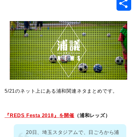
共
c
i
t
e
n
p
x
有
e
t
e
r
e
y
i
b
t
n
n
L
o
e
a
o
i
o
r
t
n
k
e
k
5/21のネット上にある浦和関連ネタまとめです。
『REDS Festa 2018』を開催
（浦和レッズ）
20日、埼玉スタジアムで、日ごろから浦