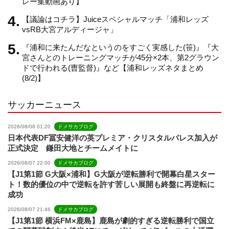
レー集動画あり】
【議論はコチラ】Juiceスペシャルマッチ「浦和レッズ
n
vsRB大宮アルディージャ」
『浦和に来たんだなというのをすごく実感した(笹)』『大
e
宮さんとのトレーニングマッチが45分×2本、第2グラウン
ドで行われる(曺監督)』など【浦和レッズネタまとめ
(8/2)】
l
サッカーニュース
2026/08/08 01:20
ドメサカブログ
日本代表DF冨安健洋の英プレミア・クリスタルパレス加入が
正式決定 鎌田大地とチームメイトに
2026/08/07 22:00
ドメサカブログ
【J1第1節 G大阪×浦和】G大阪が逆転勝利で開幕白星スター
ト！数的優位の中で逆転を許す苦しい展開も終盤に再逆転に
成功
2026/08/07 21:46
ドメサカブログ
【J1第1節 横浜FM×鹿島】鹿島が劇的すぎる逆転勝利で国立