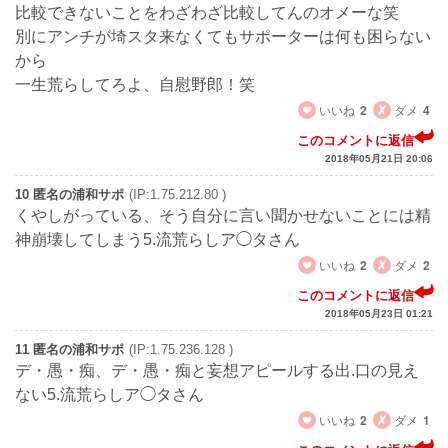
比較できないことをわざわざ比較してんのオメーな笑
別にアンチが埼スタ来なくてもサポーターは何も困らない
から
一生荒らしてろよ、自慰野郎！笑
いいね
2
ダメ
4
このコメントに返信
2018年05月21日 20:06
10 匿名の浦和サポ
(IP:1.75.212.80 )
くやしがっている、そう自分に言い聞かせないことには精
神崩壊してしまう5.流荒らしア◯タさん
いいね
2
ダメ
2
このコメントに返信
2018年05月23日 01:21
11 匿名の浦和サポ
(IP:1.75.236.128 )
デ・愚・痴、デ・愚・痴と妄想アピールする出.口の見え
ない5.流荒らしア◯タさん
いいね
2
ダメ
1