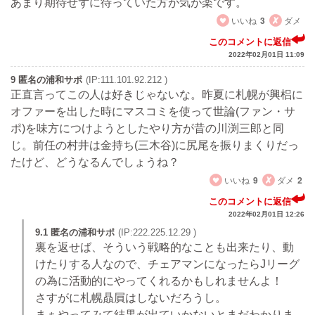
あまり期待せずに待っていた方が気が楽です。
いいね
3
ダメ
このコメントに返信
2022年02月01日 11:09
9 匿名の浦和サポ
(IP:111.101.92.212 )
正直言ってこの人は好きじゃないな。昨夏に札幌が興梠に
オファーを出した時にマスコミを使って世論(ファン・サ
ポ)を味方につけようとしたやり方が昔の川渕三郎と同
じ。前任の村井は金持ち(三木谷)に尻尾を振りまくりだっ
たけど、どうなるんでしょうね？
いいね
9
ダメ
2
このコメントに返信
2022年02月01日 12:26
9.1 匿名の浦和サポ
(IP:222.225.12.29 )
裏を返せば、そういう戦略的なことも出来たり、動
けたりする人なので、チェアマンになったらJリーグ
の為に活動的にやってくれるかもしれませんよ！
さすがに札幌贔屓はしないだろうし。
まぁやってみて結果が出ていかないとまだわかりま