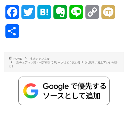
F
T
H
E
L
C
M
a
w
a
v
i
o
i
共
c
i
t
e
n
p
x
有
e
t
e
r
e
y
i
HOME
浦議チャンネル
新チェアマン野々村芳和氏でJリーグはどう変わる!?【札幌サポ村上アシシが語
b
t
n
n
L
る】
o
e
a
o
i
o
r
t
n
k
e
k