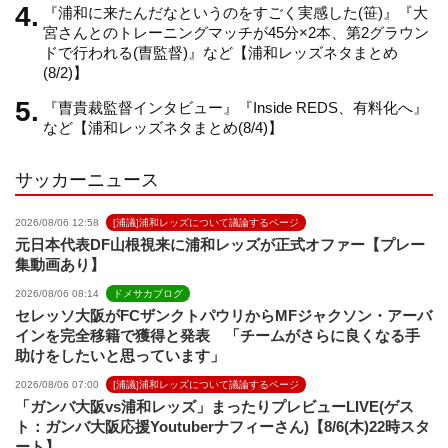
『浦和に来たんだなというのをすごく実感した(笹)』『大
n
宮さんとのトレーニングマッチが45分×2本、第2グラウン
ドで行われる(曺監督)』など【浦和レッズネタまとめ
(8/2)】
e
『曺貴裁監督インタビュー』『Inside REDS、有料化へ』
など【浦和レッズネタまとめ(8/4)】
l
サッカーニュース
2026/08/06 12:58
[浦議]浦和レッズについて議論するページ
元日本代表DF山根視来に浦和レッズが正式オファー【プレー
集動画あり】
2026/08/06 08:14
ドメサカブログ
セレッソ大阪がFCザンクトパウリからMFジャクソン・アーバ
インを完全移籍で獲得と発表 「チームがさらに良くなる手
助けをしたいと思っています」
2026/08/06 07:00
[浦議]浦和レッズについて議論するページ
「ガンバ大阪vs浦和レッズ」まったりプレビューLIVE(ゲス
ト：ガンバ大阪応援Youtuberナフィーさん)【8/6(木)22時スタ
ート】