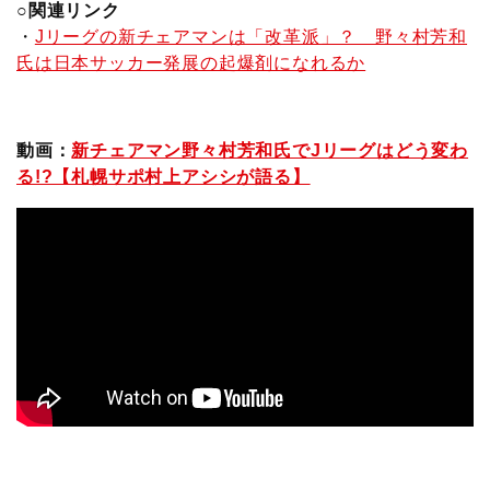
○関連リンク
・
Jリーグの新チェアマンは「改革派」？ 野々村芳和
氏は日本サッカー発展の起爆剤になれるか
動画：
新チェアマン野々村芳和氏でJリーグはどう変わ
る!?【札幌サポ村上アシシが語る】