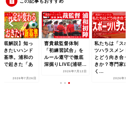
この記事もおすすめ
チャンネル
浦議チャンネル
浦議チャンネル
徹底解説】知っ
曺貴裁監督体制
私たちは「スポ
おきたいハンド
「初練習試合」を
ツハラスメント
新基準。浦和の
ルール遵守で徹底
とどう向き合う
合で起きた「あ
深掘りLIVE(浦研...
きか？専門家に
..
く...
2026年7月12日
2026年7月26日
2026年7月