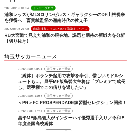
2026/08/06 01:54
ドメサカブログ
浦和レッズがMLSロサンゼルス・ギャラクシーのDF山根視来
を獲得へ 曺貴裁監督の湘南時代の教え子
2026/08/05 21:00
[浦議]浦和レッズについて議論するページ
RB大宮戦で見えた浦和の現在地。課題と期待の新戦力を分析
【切り抜き】
埼玉サッカーニュース
2026/08/06 08:34
埼玉サッカー通信
［総体］ボランチ起用で攻撃を牽引、惜しいミドルシ
ュートも…。昌平MF飯島碧大主将は「プレミアで成長
し、選手権でこの借りを返したい」
2026/08/04 14:56
埼玉サッカー通信
＜PR＞FC PROSPERDADE練習型セレクション開催！
2026/08/03 17:51
埼玉サッカー通信
昌平MF飯島碧大がインターハイ優秀選手入り／令和８
年度全国高校総体