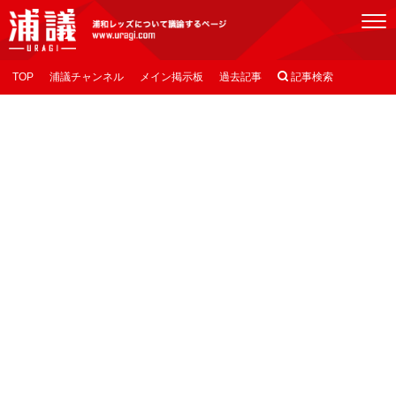
[浦議]浦和レッズについて議論するページ
TOP
浦議チャンネル
メイン掲示板
過去記事

記事検索