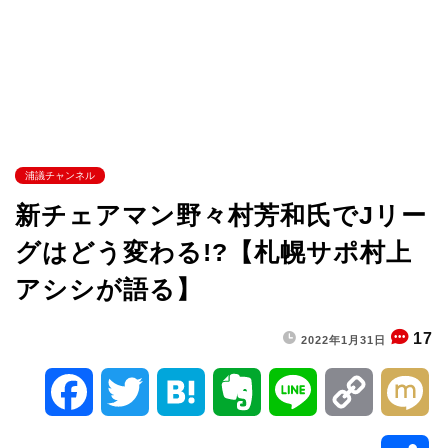
浦議チャンネル
新チェアマン野々村芳和氏でJリー
グはどう変わる!?【札幌サポ村上
アシシが語る】
17
2022年1月31日
F
T
H
E
L
C
M
a
w
a
v
i
o
i