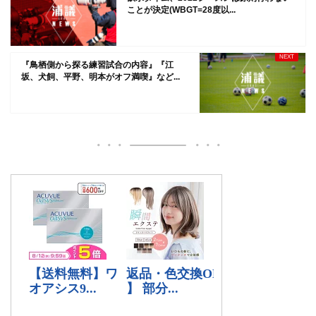
ことが決定(WBGT=28度以...
『鳥栖側から探る練習試合の内容』『江
坂、犬飼、平野、明本がオフ満喫』など...