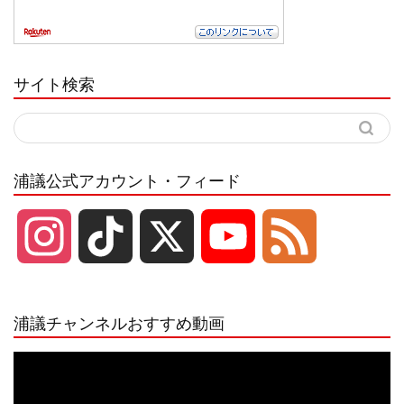
サイト検索
浦議公式アカウント・フィード
I
T
X
Y
F
n
i
o
e
浦議チャンネルおすすめ動画
s
k
u
e
動
画
プ
t
T
T
d