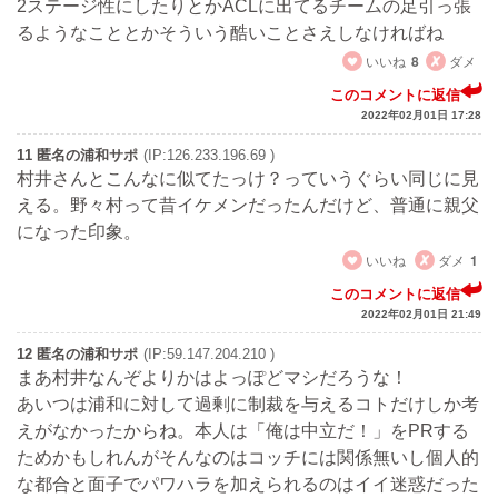
2ステージ性にしたりとかACLに出てるチームの足引っ張
るようなこととかそういう酷いことさえしなければね
いいね
8
ダメ
このコメントに返信
2022年02月01日 17:28
11 匿名の浦和サポ
(IP:126.233.196.69 )
村井さんとこんなに似てたっけ？っていうぐらい同じに見
える。野々村って昔イケメンだったんだけど、普通に親父
になった印象。
いいね
ダメ
1
このコメントに返信
2022年02月01日 21:49
12 匿名の浦和サポ
(IP:59.147.204.210 )
まあ村井なんぞよりかはよっぽどマシだろうな！
あいつは浦和に対して過剰に制裁を与えるコトだけしか考
えがなかったからね。本人は「俺は中立だ！」をPRする
ためかもしれんがそんなのはコッチには関係無いし個人的
な都合と面子でパワハラを加えられるのはイイ迷惑だった