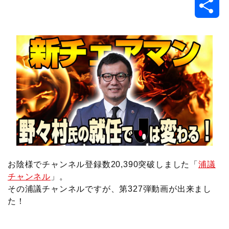
共
c
i
t
e
n
p
x
有
e
t
e
r
e
y
i
b
t
n
n
L
o
e
a
o
i
o
r
t
n
k
e
k
お陰様でチャンネル登録数20,390突破しました「
浦議
チャンネル
」。
その浦議チャンネルですが、第327弾動画が出来まし
た！