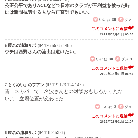
公正公平でありACLなどで日本のクラブが不利益を被った時
には断固抗議する人なら正直誰でもいい。
いいね
39
ダメ
このコメントに返信
2022年02月01日 05:35
6 匿名の浦和サポ
(IP:126.55.65.148 )
ウチは西野さんの流出は避けたい。
いいね
38
ダメ
1
このコメントに返信
2022年02月01日 06:59
7 とくめい」のフアン
(IP:119.173.124.147 )
昔 スカパーで 名波さんとの対談おもしろかったな
いま 立場位置が変わった
いいね
3
ダメ
このコメントに返信
2022年02月01日 11:07
8 匿名の浦和サポ
(IP:118.2.53.6 )