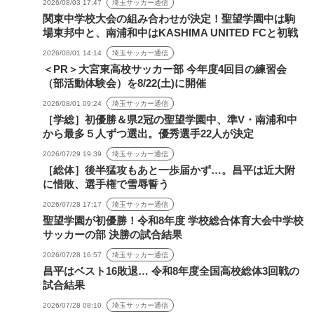
2026/08/03 17:47
埼玉サッカー通信
関東中学校大会の組み合わせが決定！聖望学園中は駒
場東邦中と、南浦和中はKASHIMA UNITED FCと初戦
2026/08/01 14:14
埼玉サッカー通信
＜PR＞大宮東高校サッカー部 今年度4回目の練習会
（部活動体験会）を8/22(土)に開催
2026/08/01 09:24
埼玉サッカー通信
［学総］初優勝＆県2冠の聖望学園中、準V・南浦和中
から最多５人ずつ選出。優秀選手22人が決定
2026/07/29 19:39
埼玉サッカー通信
［総体］後半猛攻もあと一歩届かず…。昌平は近大附
に惜敗、選手権で雪辱誓う
2026/07/28 17:17
埼玉サッカー通信
聖望学園が初優勝！令和8年度 学校総合体育大会中学校
サッカーの部 決勝の試合結果
2026/07/28 16:57
埼玉サッカー通信
昌平はベスト16敗退… 令和8年度全国高校総体3回戦の
試合結果
2026/07/28 08:10
埼玉サッカー通信