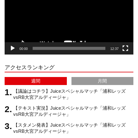
レ
ー
a
o
u
ヤ
ー
g
k
b
00:00
12:37
r
e
アクセスランキング
a
C
週間
月間
m
h
【議論はコチラ】Juiceスペシャルマッチ「浦和レッズ
vsRB大宮アルディージャ」
【テキスト実況】Juiceスペシャルマッチ「浦和レッズ
a
vsRB大宮アルディージャ」
【スタメン発表】Juiceスペシャルマッチ「浦和レッズ
n
vsRB大宮アルディージャ」