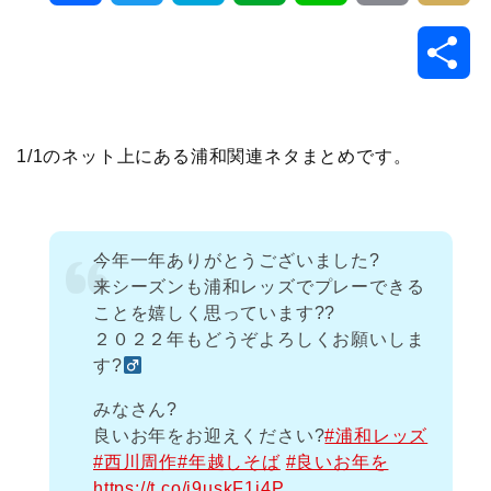
a
w
a
v
i
o
i
共
c
i
t
e
n
p
x
有
e
t
e
r
e
y
i
1/1のネット上にある浦和関連ネタまとめです。
b
t
n
n
L
o
e
a
o
i
今年一年ありがとうございました?
来シーズンも浦和レッズでプレーできる
o
r
t
n
ことを嬉しく思っています??
２０２２年もどうぞよろしくお願いしま
k
e
k
す?‍
みなさん?
良いお年をお迎えください?
#浦和レッズ
#西川周作
#年越しそば
#良いお年を
https://t.co/j9uskF1j4P