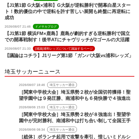
【J1第1節 G大阪×浦和】G大阪が逆転勝利で開幕白星スター
ト！数的優位の中で逆転を許す苦しい展開も終盤に再逆転に
成功
2026/08/07 21:46
ドメサカブログ
【J1第1節 横浜FM×鹿島】鹿島が劇的すぎる逆転勝利で国立
での開幕戦制す！後半ATにチャヴリッチが2ゴールの大活躍
2026/08/07 21:33
[浦議]浦和レッズについて議論するページ
【議論はコチラ】J1リーグ第1節「ガンバ大阪vs浦和レッズ」
埼玉サッカーニュース
2026/08/07 18:46
埼玉サッカー通信
［関東中学校大会］埼玉県勢２校が全国切符獲得！聖
望学園中は９発圧勝、南浦和中も６発快勝で４強進出
2026/08/06 15:03
埼玉サッカー通信
［関東中学校大会］埼玉県勢２校が８強進出！聖望学
園中が完封勝利、南浦和中は打ち合い制して全国王手
2026/08/06 08:34
埼玉サッカー通信
［総体］ボランチ起用で攻撃を牽引、惜しいミドルシ