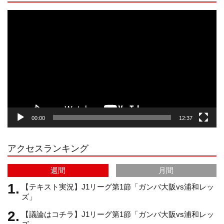
s
k
u
e
動
画
プ
t
T
T
d
レ
ー
a
o
u
ヤ
ー
g
k
b
00:00
12:37
r
e
アクセスランキング
a
C
週間
月間
m
h
【テキスト実況】J1リーグ第1節「ガンバ大阪vs浦和レッ
ズ」
【議論はコチラ】J1リーグ第1節「ガンバ大阪vs浦和レッ
a