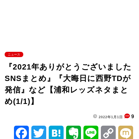
ニュース
『2021年ありがとうございました
SNSまとめ』『大晦日に西野TDが
発信』など【浦和レッズネタまと
め(1/1)】
9
2022年1月1日
F
T
H
E
L
C
M