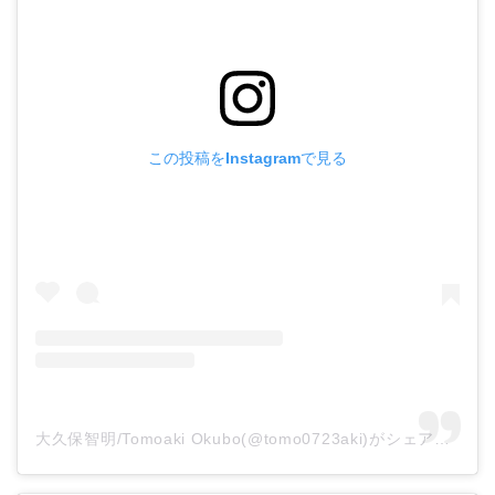
この投稿をInstagramで見る
大久保智明/Tomoaki Okubo(@tomo0723aki)がシェアした投稿