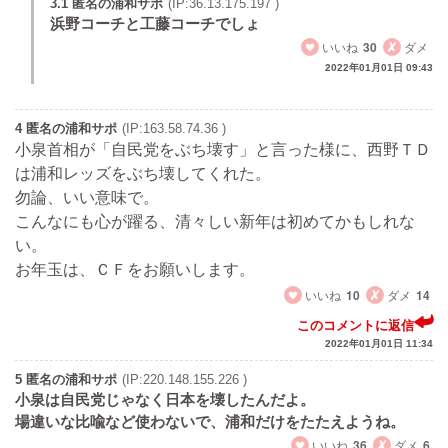
3.1 匿名の浦和サポ
(IP:36.13.175.197 )
浜野コーチと工藤コーチでしょ
いいね
30
ダメ
2022年01月01日 09:43
4 匿名の浦和サポ
(IP:163.58.74.36 )
小泉首相が「自民党をぶち壊す」と言った様に、西野ＴＤ
は浦和レッズをぶち壊してくれた。
勿論、いい意味で。
こんなにも心が躍る、清々しい新年は初めてかもしれな
い。
お年玉は、ＣＦをお願いします。
いいね
10
ダメ
14
このコメントに返信
2022年01月01日 11:34
5 匿名の浦和サポ
(IP:220.148.155.226 )
小泉は自民党じゃなく日本を壊したんだよ。
場違いな比喩など使わないで、浦和だけをたたえようね。
いいね
36
ダメ
6