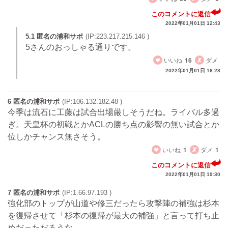
このコメントに返信
2022年01月01日 12:43
5.1 匿名の浦和サポ
(IP:223.217.215.146 )
5さんのおっしゃる通りです。
いいね
16
ダメ
2022年01月01日 16:28
6 匿名の浦和サポ
(IP:106.132.182.48 )
今季は流石に工藤は試合出場厳しそうだね。ライバル多過
ぎ。天皇杯の初戦とかACLの勝ち点の影響の無い試合とか
位しかチャンス無さそう。
いいね
1
ダメ
1
このコメントに返信
2022年01月01日 19:30
7 匿名の浦和サポ
(IP:1.66.97.193 )
強化部のトップが山道や修三だったら攻撃陣の補強は杉本
を復帰させて「杉本の復帰が最大の補強」と言って打ち止
めだっただろうな