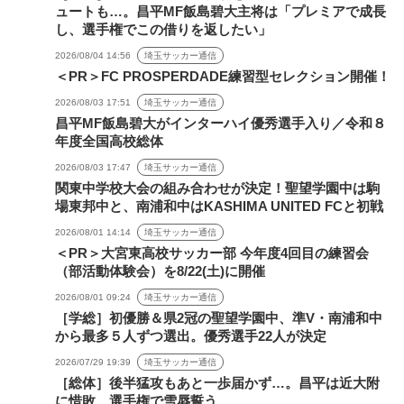
ュートも…。昌平MF飯島碧大主将は「プレミアで成長
し、選手権でこの借りを返したい」
2026/08/04 14:56
埼玉サッカー通信
＜PR＞FC PROSPERDADE練習型セレクション開催！
2026/08/03 17:51
埼玉サッカー通信
昌平MF飯島碧大がインターハイ優秀選手入り／令和８
年度全国高校総体
2026/08/03 17:47
埼玉サッカー通信
関東中学校大会の組み合わせが決定！聖望学園中は駒
場東邦中と、南浦和中はKASHIMA UNITED FCと初戦
2026/08/01 14:14
埼玉サッカー通信
＜PR＞大宮東高校サッカー部 今年度4回目の練習会
（部活動体験会）を8/22(土)に開催
2026/08/01 09:24
埼玉サッカー通信
［学総］初優勝＆県2冠の聖望学園中、準V・南浦和中
から最多５人ずつ選出。優秀選手22人が決定
2026/07/29 19:39
埼玉サッカー通信
［総体］後半猛攻もあと一歩届かず…。昌平は近大附
に惜敗、選手権で雪辱誓う