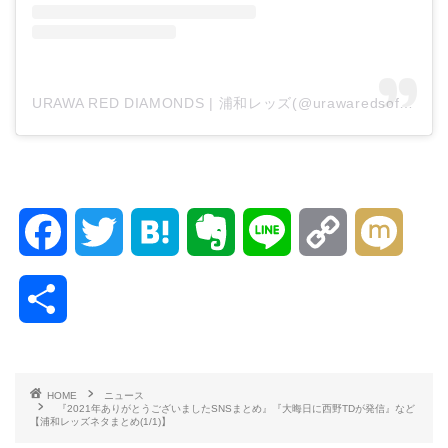
URAWA RED DIAMONDS | 浦和レッズ(@urawaredsofficial)がシェアした投稿
F
T
H
E
L
C
M
a
w
a
v
i
o
i
共
c
i
t
e
n
p
x
有
e
t
e
r
e
y
i
HOME
ニュース
『2021年ありがとうございましたSNSまとめ』『大晦日に西野TDが発信』など
b
t
n
n
L
【浦和レッズネタまとめ(1/1)】