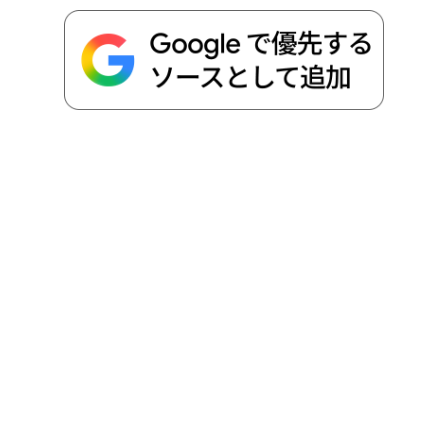
o
e
a
o
i
o
r
t
n
k
e
k