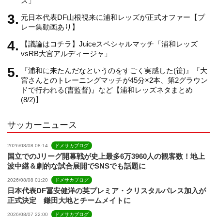
ズ」
元日本代表DF山根視来に浦和レッズが正式オファー【プ
n
レー集動画あり】
【議論はコチラ】Juiceスペシャルマッチ「浦和レッズ
n
vsRB大宮アルディージャ」
『浦和に来たんだなというのをすごく実感した(笹)』『大
e
宮さんとのトレーニングマッチが45分×2本、第2グラウン
ドで行われる(曺監督)』など【浦和レッズネタまとめ
(8/2)】
l
サッカーニュース
2026/08/08 08:14
ドメサカブログ
国立でのJリーグ開幕戦が史上最多6万3960人の観客数！地上
波中継＆劇的な試合展開でSNSでも話題に
2026/08/08 01:20
ドメサカブログ
日本代表DF冨安健洋の英プレミア・クリスタルパレス加入が
正式決定 鎌田大地とチームメイトに
2026/08/07 22:00
ドメサカブログ