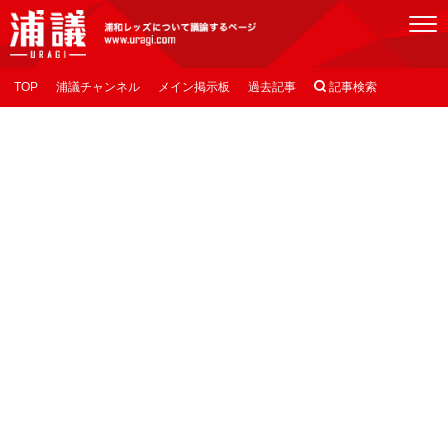
[浦議]浦和レッズについて議論するページ
TOP
浦議チャンネル
メイン掲示板
過去記事

記事検索