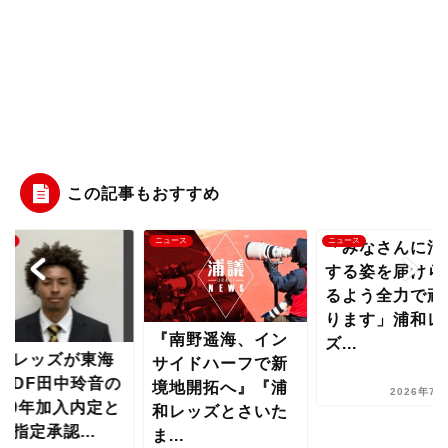
この記事もおすすめ
ース
ニュース
ニュース
「みなさんに活
する姿を届けら
るよう全力で頑
ります」浦和レ
『南野遥海、イン
ズ...
和レッズが東海
サイドハーフで新
学DF田中玲音の
境地開拓へ』『浦
2026年7月
029年加入内定と
和レッズとさいた
別指定承認...
ま...