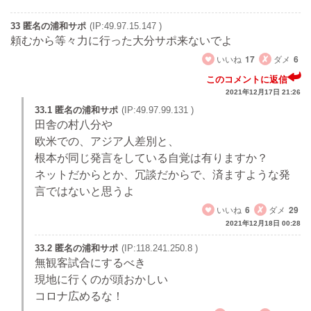
33 匿名の浦和サポ
(IP:49.97.15.147 )
頼むから等々力に行った大分サポ来ないでよ
いいね
17
ダメ
6
このコメントに返信
2021年12月17日 21:26
33.1 匿名の浦和サポ
(IP:49.97.99.131 )
田舎の村八分や
欧米での、アジア人差別と、
根本が同じ発言をしている自覚は有りますか？
ネットだからとか、冗談だからで、済ますような発
言ではないと思うよ
いいね
6
ダメ
29
2021年12月18日 00:28
33.2 匿名の浦和サポ
(IP:118.241.250.8 )
無観客試合にするべき
現地に行くのが頭おかしい
コロナ広めるな！