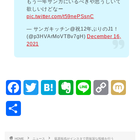
もう一年サンガにいるべきや思うしいて
欲しいけどなー
pic.twitter.com/t59nePSsnC
— サンガキッチン@祝12年ぶりのJ1！
(@p3HVArMoVTBv7gH)
December 16,
2021
F
T
H
E
L
C
M
a
w
a
v
i
o
i
共
c
i
t
e
n
p
x
有
e
t
e
r
e
y
i
HOME
ニュース
荻原拓也がインスタで意味深な投稿を行う