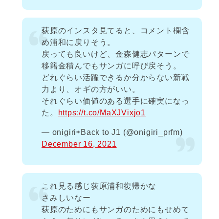
荻原のインスタ見てると、コメント欄含
め浦和に戻りそう。
戻っても良いけど、金森健志パターンで
移籍金積んでもサンガに呼び戻そう。
どれぐらい活躍できるか分からない新戦
力より、オギの方がいい。
それぐらい価値のある選手に確実になっ
た。
https://t.co/MaXJVixjo1
— onigiri⇨Back to J1 (@onigiri_prfm)
December 16, 2021
これ見る感じ荻原浦和復帰かな
さみしいなー
荻原のためにもサンガのためにもせめて