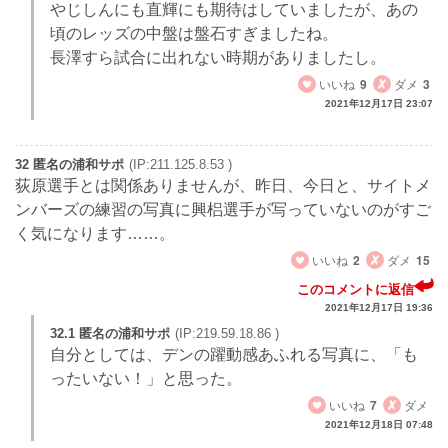
やじしんにも直輝にも期待はしていましたが、あの
頃のレッズの中盤は盤石すぎましたね。
長澤すら試合に出れない時期がありましたし。
いいね
9
ダメ
3
2021年12月17日 23:07
32 匿名の浦和サポ
(IP:211.125.8.53 )
荻原選手とは関係ありませんが、昨日、今日と、サイトメ
ンバーズの練習の写真に興梠選手が写っていないのがすご
く気になります……。
いいね
2
ダメ
15
このコメントに返信
2021年12月17日 19:36
32.1 匿名の浦和サポ
(IP:219.59.18.86 )
自分としては、デンの躍動感あふれる写真に、「も
ったいない！」と思った。
いいね
7
ダメ
2021年12月18日 07:48