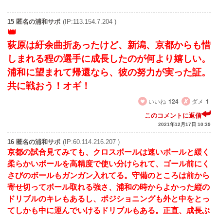
15 匿名の浦和サポ
(IP:113.154.7.204 )
荻原は紆余曲折あったけど、新潟、京都からも惜
しまれる程の選手に成長したのが何より嬉しい。
浦和に望まれて帰還なら、彼の努力が実った証。
共に戦おう！オギ！
いいね
124
ダメ
1
このコメントに返信
2021年12月17日 10:39
16 匿名の浦和サポ
(IP:60.114.216.207 )
京都の試合見てみても、クロスボールは速いボールと緩く
柔らかいボールを高精度で使い分けられて、ゴール前にく
さびのボールもガンガン入れてる。守備のところは前から
寄せ切ってボール取れる強さ、浦和の時からよかった縦の
ドリブルのキレもあるし、ポジショニングも外と中をとっ
てしかも中に運んでいけるドリブルもある。正直、成長ぶ