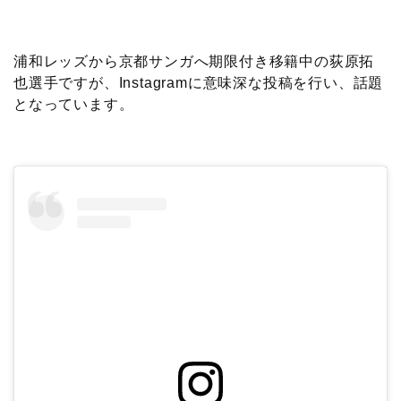
c
i
t
e
n
p
x
有
e
t
e
r
e
y
i
浦和レッズから京都サンガへ期限付き移籍中の荻原拓
也選手ですが、Instagramに意味深な投稿を行い、話題
b
t
n
n
L
となっています。
o
e
a
o
i
o
r
t
n
k
e
k