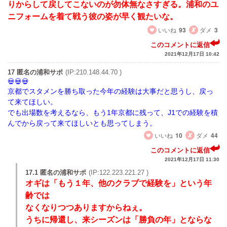
りからして戻してこないのが勿体無なさすぎる。浦和のユ
ニフォームを着て戦う彼の姿が早く観たいな。
いいね
93
ダメ
3
このコメントに返信
2021年12月17日 10:42
17 匿名の浦和サポ
(IP:210.148.44.70 )
京都でスタメンを勝ち取った今年の経験は大事だと思うし、戻っ
て来てほしい。
でも出場数を考えるなら、もう1年京都に残って、J1での経験を積
んでから戻って来てほしいとも思ってしまう。
いいね
10
ダメ
44
このコメントに返信
2021年12月17日 11:30
17.1 匿名の浦和サポ
(IP:122.223.221.27 )
オギは「もう１年、他のクラブで経験を」という年
齢では
なくなりつつありますからねぇ。
うちに帰還し、来シーズンは「勝負の年」とならな