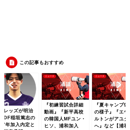
この記事もおすすめ
ース
ニュース
ニュース
『初練習試合詳細
『夏キャンプ9
和レッズが明治
動画』『新平高校
の様子』『エヴ
学DF稲垣篤志の
の韓国人MFユン・
ルトンがアユタ
027年加入内定と
ヒソ、浦和加入
へ』など【浦和