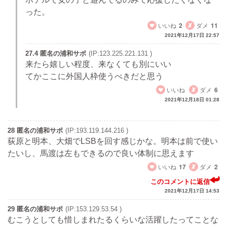
った。
いいね
2
ダメ
11
2021年12月17日 22:57
27.4 匿名の浦和サポ
(IP:123.225.221.131 )
来たら嬉しい程度、来なくても別にいい
てかここに外国人枠使うべきだと思う
いいね
ダメ
6
2021年12月18日 01:28
28 匿名の浦和サポ
(IP:193.119.144.216 )
荻原と明本、大畑でLSBを回す感じかな。明本は前で使い
たいし、馬渡は左もできるので良い体制に思えます
いいね
17
ダメ
2
このコメントに返信
2021年12月17日 14:53
29 匿名の浦和サポ
(IP:153.129.53.54 )
むこうとしても惜しまれたるくらいな活躍したってことな