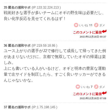
35 匿名の浦和サポ
(IP:133.32.224.213 )
戦術好きな選手が多いチームにオギの野生味は必要だし、
良い化学反応を見せてくれるはず！
いいね
11
ダメ
このコメントに返信
2021年12月18日 00:37
36 匿名の浦和サポ
(IP:219.59.18.86 )
ユース上がりの選手がJ2で修行して成長して帰ってきた例
があまりないだけに、京都で無双していたオギの帰還は楽
しみ。
上にも書いている人がいるけど、オギと明本の豊富な運動
量で左サイドを制圧したら、すごく良いサッカーができる
んじゃないかな。
いいね
7
ダメ
このコメントに返信
2021年12月18日 07:08
37 匿名の浦和サポ
(IP:1.75.198.145 )