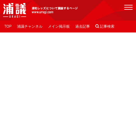
[浦議]浦和レッズについて議論するページ
TOP
浦議チャンネル
メイン掲示板
過去記事

記事検索