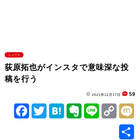
ニュース
荻原拓也がインスタで意味深な投
稿を行う
59
2021年12月17日
F
T
H
E
L
C
M
a
w
a
v
i
o
i
共