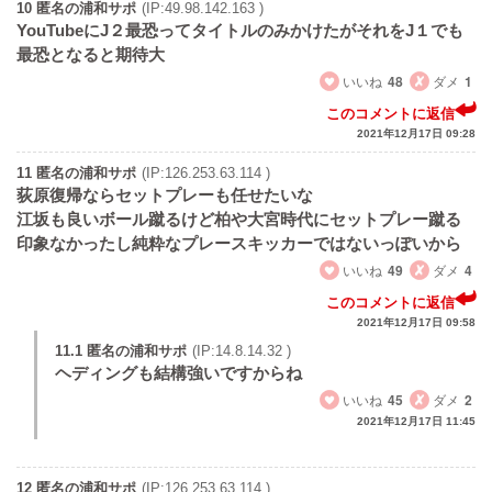
10 匿名の浦和サポ
(IP:49.98.142.163 )
YouTubeにJ２最恐ってタイトルのみかけたがそれをJ１でも
最恐となると期待大
いいね
48
ダメ
1
このコメントに返信
2021年12月17日 09:28
11 匿名の浦和サポ
(IP:126.253.63.114 )
荻原復帰ならセットプレーも任せたいな
江坂も良いボール蹴るけど柏や大宮時代にセットプレー蹴る
印象なかったし純粋なプレースキッカーではないっぽいから
いいね
49
ダメ
4
このコメントに返信
2021年12月17日 09:58
11.1 匿名の浦和サポ
(IP:14.8.14.32 )
ヘディングも結構強いですからね
いいね
45
ダメ
2
2021年12月17日 11:45
12 匿名の浦和サポ
(IP:126.253.63.114 )