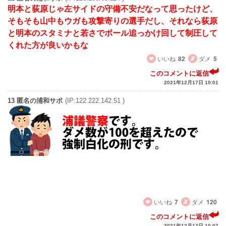
明本と荻原じゃ左サイドの守備不安だなって思ったけど、
そもそも山中もウガも攻撃寄りの選手だし、それなら荻原
と明本のスタミナと若さでボール追っかけ回して制圧して
くれた方が良いかもな
いいね
82
ダメ
5
このコメントに返信
2021年12月17日 10:01
13 匿名の浦和サポ
(IP:122.222.142.51 )
どうだろうな京都からは出るが
うちに帰ってくるとは限らない
オナイウの件もあるし
いいね
7
ダメ
120
このコメントに返信
2021年12月17日 10:07