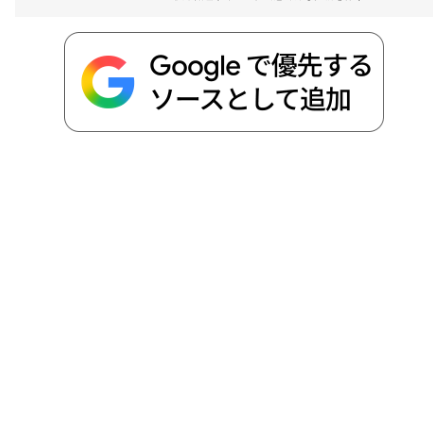
b
t
n
n
L
o
e
a
o
i
o
r
t
n
k
e
k