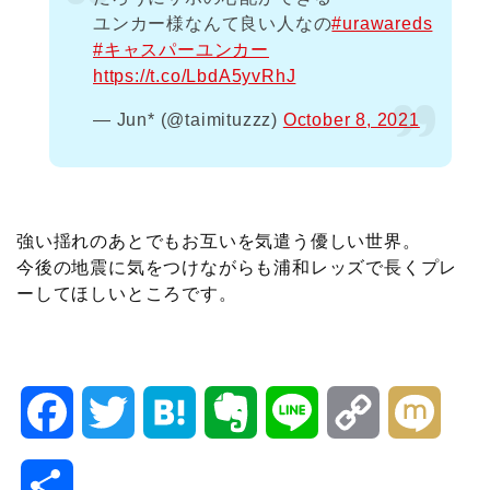
ユンカー様なんて良い人なの
#urawareds
#キャスパーユンカー
https://t.co/LbdA5yvRhJ
— Jun* (@taimituzzz)
October 8, 2021
強い揺れのあとでもお互いを気遣う優しい世界。
今後の地震に気をつけながらも浦和レッズで長くプレ
ーしてほしいところです。
F
T
H
E
L
C
M
a
w
a
v
i
o
i
共