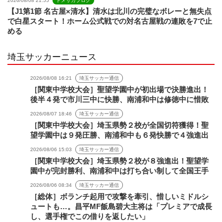
2026/08/08 21:55
ドメサカブログ
【J1第1節 名古屋×清水】清水は北川の完璧なボレーと無失点
で白星スタート！ホーム公式戦での対名古屋戦の連敗を7で止
める
埼玉サッカーニュース
2026/08/08 16:21
埼玉サッカー通信
［関東中学校大会］聖望学園中が初出場で決勝進出！
後半４発で市川三中に快勝、南浦和中は修徳中に惜敗
2026/08/07 18:46
埼玉サッカー通信
［関東中学校大会］埼玉県勢２校が全国切符獲得！聖
望学園中は９発圧勝、南浦和中も６発快勝で４強進出
2026/08/06 15:03
埼玉サッカー通信
［関東中学校大会］埼玉県勢２校が８強進出！聖望学
園中が完封勝利、南浦和中は打ち合い制して全国王手
2026/08/06 08:34
埼玉サッカー通信
［総体］ボランチ起用で攻撃を牽引、惜しいミドルシ
ュートも…。昌平MF飯島碧大主将は「プレミアで成長
し、選手権でこの借りを返したい」