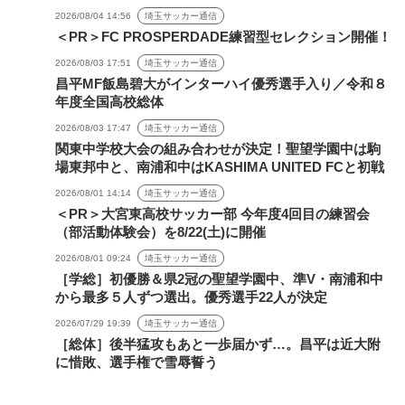
2026/08/04 14:56
埼玉サッカー通信
＜PR＞FC PROSPERDADE練習型セレクション開催！
2026/08/03 17:51
埼玉サッカー通信
昌平MF飯島碧大がインターハイ優秀選手入り／令和８
年度全国高校総体
2026/08/03 17:47
埼玉サッカー通信
関東中学校大会の組み合わせが決定！聖望学園中は駒
場東邦中と、南浦和中はKASHIMA UNITED FCと初戦
2026/08/01 14:14
埼玉サッカー通信
＜PR＞大宮東高校サッカー部 今年度4回目の練習会
（部活動体験会）を8/22(土)に開催
2026/08/01 09:24
埼玉サッカー通信
［学総］初優勝＆県2冠の聖望学園中、準V・南浦和中
から最多５人ずつ選出。優秀選手22人が決定
2026/07/29 19:39
埼玉サッカー通信
［総体］後半猛攻もあと一歩届かず…。昌平は近大附
に惜敗、選手権で雪辱誓う