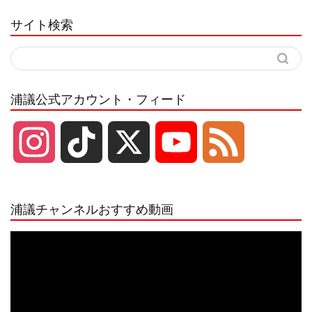
サイト検索
浦議公式アカウント・フィード
I
T
X
Y
F
n
i
o
e
浦議チャンネルおすすめ動画
s
k
u
e
動
画
プ
t
T
T
d
レ
ー
a
o
u
ヤ