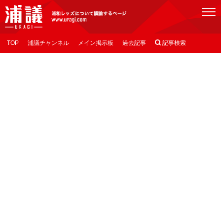
[浦議]浦和レッズについて議論するページ
TOP
浦議チャンネル
メイン掲示板
過去記事

記事検索