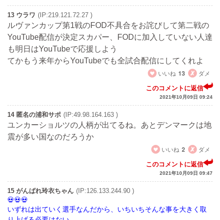
13 ウラワ
(IP:219.121.72.27 )
ルヴァンカップ第1戦のFOD不具合をお詫びして第二戦の
YouTube配信が決定スカパー、FODに加入していない人達
も明日はYouTubeで応援しよう
てかもう来年からYouTubeでも全試合配信にしてくれよ
いいね
13
ダメ
このコメントに返信
2021年10月09日 09:24
14 匿名の浦和サポ
(IP:49.98.164.163 )
ユンカーショルツの人柄が出てるね。あとデンマークは地
震が多い国なのだろうか
いいね
2
ダメ
このコメントに返信
2021年10月09日 09:47
15 がんばれ玲衣ちゃん
(IP:126.133.244.90 )
いずれは出ていく選手なんだから、いちいちそんな事を大きく取
り上げる必要はない。