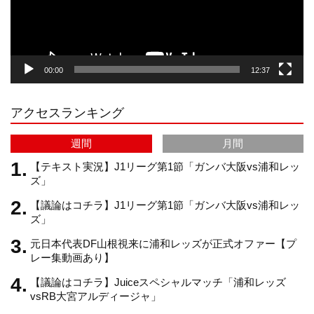
ー
g
k
b
00:00
12:37
r
e
アクセスランキング
a
C
週間
月間
m
h
【テキスト実況】J1リーグ第1節「ガンバ大阪vs浦和レッ
ズ」
【議論はコチラ】J1リーグ第1節「ガンバ大阪vs浦和レッ
a
ズ」
元日本代表DF山根視来に浦和レッズが正式オファー【プ
n
レー集動画あり】
【議論はコチラ】Juiceスペシャルマッチ「浦和レッズ
n
vsRB大宮アルディージャ」