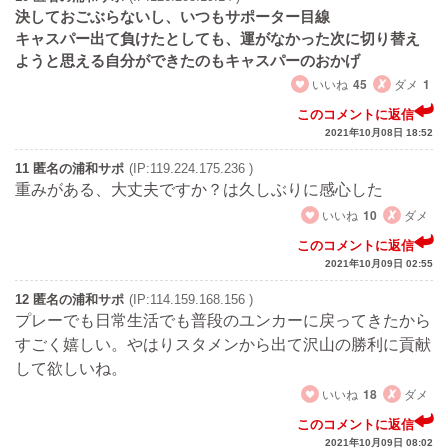
決しておごぶらないし、いつもサポーター目線
キャスパー出て負けたとしても、運がなかった次に切り替え
ようと思える自分ができたのもキャスパーのおかげ
いいね
45
ダメ
1
このコメントに返信
2021年10月08日 18:52
11 匿名の浦和サポ
(IP:119.224.175.236 )
重みがある、大丈夫ですか？は久しぶりに感心した
いいね
10
ダメ
このコメントに返信
2021年10月09日 02:55
12 匿名の浦和サポ
(IP:114.159.168.156 )
プレーでも日常生活でも普段のユンカーに戻ってきたから
すごく嬉しい。やはりスタメンから出て沢山の勝利に貢献
して欲しいね。
いいね
18
ダメ
このコメントに返信
2021年10月09日 08:02