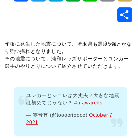
a
w
a
v
i
o
i
共
c
i
t
e
n
p
x
有
e
t
e
r
e
y
i
昨夜に発生した地震について、埼玉県も震度5強とかな
り強い揺れとなりました。
b
t
n
n
L
その地震について、浦和レッズサポーターとユンカー
選手のやりとりについて紹介させていただきます。
o
e
a
o
i
o
r
t
n
ユンカーとショレは大丈夫？大きな地震
k
e
k
は初めてじゃない？
#urawareds
— 零音⛩️ (@toooorioooo)
October 7,
2021