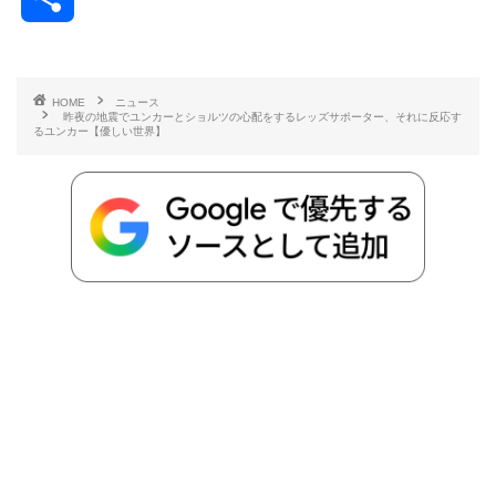
c
i
t
e
n
p
x
有
e
t
e
r
e
y
i
HOME
ニュース
昨夜の地震でユンカーとショルツの心配をするレッズサポーター、それに反応す
b
t
n
n
L
るユンカー【優しい世界】
o
e
a
o
i
o
r
t
n
k
e
k