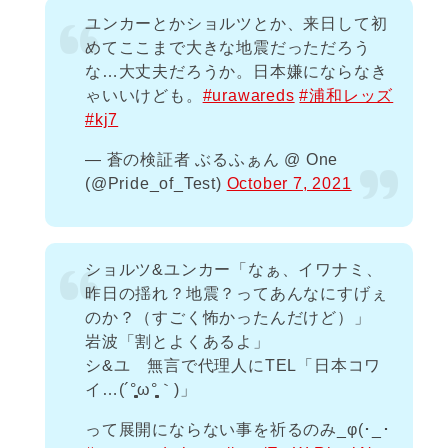
ユンカーとかショルツとか、来日して初
めてここまで大きな地震だっただろう
な…大丈夫だろうか。日本嫌にならなき
ゃいいけども。
#urawareds
#浦和レッズ
#kj7
— 蒼の検証者 ぶるふぁん @ One
(@Pride_of_Test)
October 7, 2021
ショルツ&ユンカー「なぁ、イワナミ、
昨日の揺れ？地震？ってあんなにすげぇ
のか？（すごく怖かったんだけど）」
岩波「割とよくあるよ」
シ&ユ 無言で代理人にTEL「日本コワ
イ…(´°̥̥̥̥̥̥̥̥ω°̥̥̥̥̥̥̥̥｀)」
って展開にならない事を祈るのみ_φ(･_･