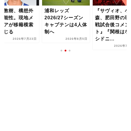
藤敦樹、構想外
浦和レッズ
『サヴィオ、小
可能性。現地メ
2026/27シーズン
森、肥田野の琉
ィアが移籍模索
キャプテンは4人体
戦試合後コメン
報じる
制へ
ト』『関根はな
シドニ...
2026年7月23日
2026年8月5日
2026年7月