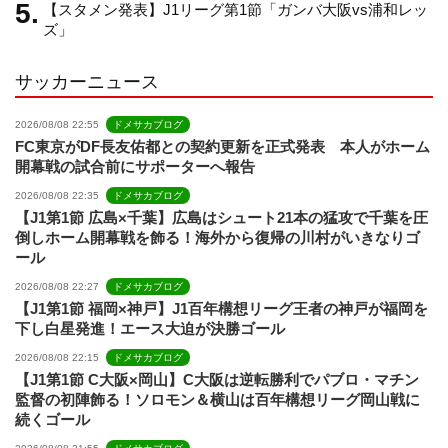
【スタメン発表】J1リーグ第1節「ガンバ大阪vs浦和レッ
e
ズ」
サッカーニュース
l
2026/08/08 22:55
ドメサカブログ
FC東京がDF長友佑都との契約更新を正式発表 本人がホーム
開幕戦の試合前にサポーターへ報告
2026/08/08 22:35
ドメサカブログ
【J1第1節 広島×千葉】広島はシュート21本の猛攻で千葉を圧
倒しホーム開幕戦を飾る！海外から復帰の川村がいきなりゴ
ール
2026/08/08 22:27
ドメサカブログ
【J1第1節 福岡×神戸】J1百年構想リーグ王者の神戸が福岡を
下し白星発進！エース大迫が決勝ゴール
2026/08/08 22:15
ドメサカブログ
【J1第1節 C大阪×岡山】C大阪は逆転勝利でパブロ・マチン
監督の初陣飾る！ソロモン＆横山は百年構想リーグ岡山戦に
続くゴール