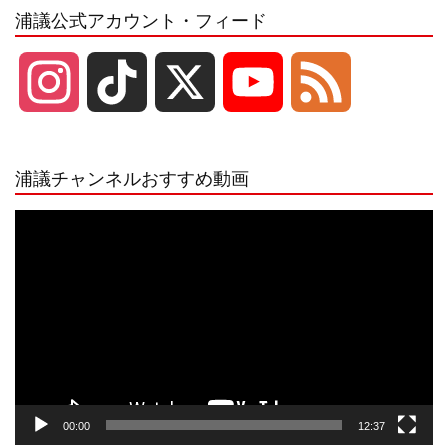
浦議公式アカウント・フィード
I
T
X
Y
F
n
i
o
e
浦議チャンネルおすすめ動画
s
k
u
e
動
画
プ
t
T
T
d
レ
ー
a
o
u
ヤ
ー
g
k
b
00:00
12:37
r
e