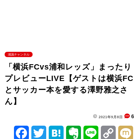
浦議チャンネル
「横浜FCvs浦和レッズ」まったり
プレビューLIVE【ゲストは横浜FC
とサッカー本を愛する澤野雅之さ
ん】
6
2021年9月8日
F
T
H
E
L
C
M