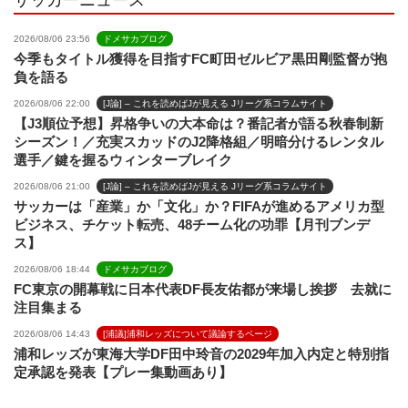
2026/08/06 23:56
ドメサカブログ
今季もタイトル獲得を目指すFC町田ゼルビア黒田剛監督が抱
負を語る
2026/08/06 22:00
[J論] – これを読めばJが見える Jリーグ系コラムサイト
【J3順位予想】昇格争いの大本命は？番記者が語る秋春制新
シーズン！／充実スカッドのJ2降格組／明暗分けるレンタル
選手／鍵を握るウィンターブレイク
2026/08/06 21:00
[J論] – これを読めばJが見える Jリーグ系コラムサイト
サッカーは「産業」か「文化」か？FIFAが進めるアメリカ型
ビジネス、チケット転売、48チーム化の功罪【月刊ブンデ
ス】
2026/08/06 18:44
ドメサカブログ
FC東京の開幕戦に日本代表DF長友佑都が来場し挨拶 去就に
注目集まる
2026/08/06 14:43
[浦議]浦和レッズについて議論するページ
浦和レッズが東海大学DF田中玲音の2029年加入内定と特別指
定承認を発表【プレー集動画あり】