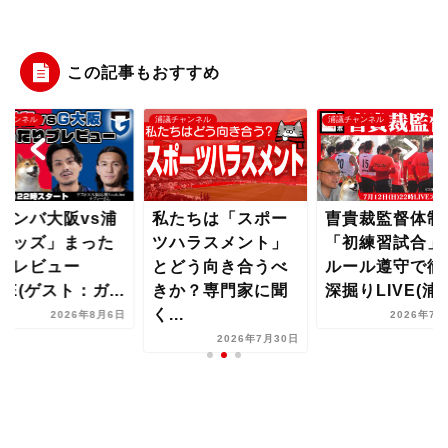
この記事もおすすめ
チャンネル
浦議チャンネル
浦議チャンネル
たちは「スポー
曺貴裁監督体制
「ガンバ大阪vs
ハラスメント」
「初練習試合」を
和レッズ」まっ
どう向き合うべ
ルール遵守で徹底
りプレビュー
か？専門家に聞
深掘りLIVE(浦研...
LIVE(ゲスト：ガ.
..
2026年7月12日
2026年8
2026年7月30日