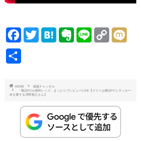
F
T
H
E
L
C
M
a
w
a
v
i
o
i
共
c
i
t
e
n
p
x
有
e
t
e
r
e
y
i
HOME
浦議チャンネル
「横浜FCvs浦和レッズ」まったりプレビューLIVE【ゲストは横浜FCとサッカー
b
t
n
n
L
本を愛する澤野雅之さん】
o
e
a
o
i
o
r
t
n
k
e
k