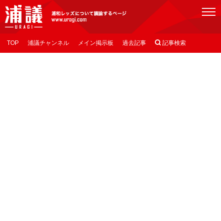
[浦議]浦和レッズについて議論するページ
TOP
浦議チャンネル
メイン掲示板
過去記事

記事検索