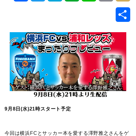
a
w
a
v
i
o
i
共
c
i
t
e
n
p
x
有
e
t
e
r
e
y
i
b
t
n
n
L
o
e
a
o
i
o
r
t
n
k
e
k
9月8日(水
)21時スタート予定
今回は横浜FCとサッカー本を愛する澤野雅之さんをゲ