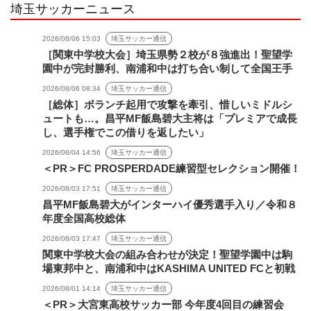
埼玉サッカーニュース
2026/08/06 15:03
埼玉サッカー通信
［関東中学校大会］埼玉県勢２校が８強進出！聖望学
園中が完封勝利、南浦和中は打ち合い制して全国王手
2026/08/06 08:34
埼玉サッカー通信
［総体］ボランチ起用で攻撃を牽引、惜しいミドルシ
ュートも…。昌平MF飯島碧大主将は「プレミアで成長
し、選手権でこの借りを返したい」
2026/08/04 14:56
埼玉サッカー通信
＜PR＞FC PROSPERDADE練習型セレクション開催！
2026/08/03 17:51
埼玉サッカー通信
昌平MF飯島碧大がインターハイ優秀選手入り／令和８
年度全国高校総体
2026/08/03 17:47
埼玉サッカー通信
関東中学校大会の組み合わせが決定！聖望学園中は駒
場東邦中と、南浦和中はKASHIMA UNITED FCと初戦
2026/08/01 14:14
埼玉サッカー通信
＜PR＞大宮東高校サッカー部 今年度4回目の練習会