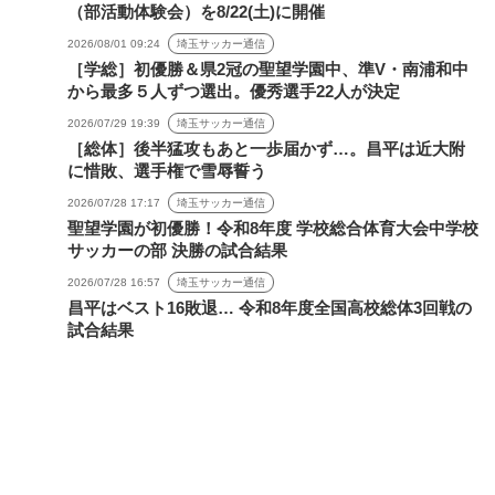
（部活動体験会）を8/22(土)に開催
2026/08/01 09:24
埼玉サッカー通信
［学総］初優勝＆県2冠の聖望学園中、準V・南浦和中
から最多５人ずつ選出。優秀選手22人が決定
2026/07/29 19:39
埼玉サッカー通信
［総体］後半猛攻もあと一歩届かず…。昌平は近大附
に惜敗、選手権で雪辱誓う
2026/07/28 17:17
埼玉サッカー通信
聖望学園が初優勝！令和8年度 学校総合体育大会中学校
サッカーの部 決勝の試合結果
2026/07/28 16:57
埼玉サッカー通信
昌平はベスト16敗退… 令和8年度全国高校総体3回戦の
試合結果