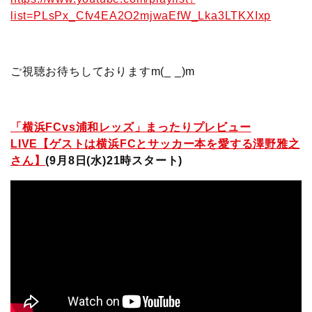
list=PLsPx_Cfv4EA2O2mjwaEfW_Lka3LTKXIxp
ご視聴お待ちしておりますm(_ _)m
「横浜FCvs浦和レッズ」まったりプレビュー
LIVE【ゲストは横浜FCとサッカー本を愛する澤野雅之
さん】
(9月8日(水)21時スタート)