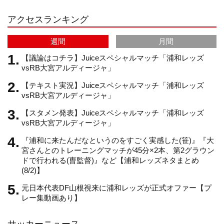
アクセスランキング
a
C
週間
月間
m
h
【議論はコチラ】Juiceスペシャルマッチ「浦和レッズ
vsRB大宮アルディージャ」
【テキスト実況】Juiceスペシャルマッチ「浦和レッズ
a
vsRB大宮アルディージャ」
【スタメン発表】Juiceスペシャルマッチ「浦和レッズ
n
vsRB大宮アルディージャ」
『浦和に来たんだなというのをすごく実感した(笹)』『大
n
宮さんとのトレーニングマッチが45分×2本、第2グラウン
ドで行われる(曺監督)』など【浦和レッズネタまとめ
(8/2)】
e
元日本代表DF山根視来に浦和レッズが正式オファー【プ
レー集動画あり】
l
サッカーニュース