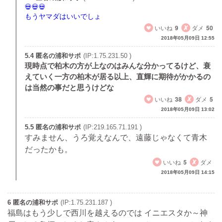
もうヤマダはいいでしょ
いいね
9
ダメ
50
2018年05月09日 12:55
5.4 匿名の浦和サポ
(IP:1.75.231.50 )
現時点で柏木の方が上なのはみんな分かってるけど、衰
えていく一方の柏木が居る以上、直輝に期待がかかるの
は当然の事だと思うけどな
いいね
38
ダメ
5
2018年05月09日 13:02
5.5 匿名の浦和サポ
(IP:219.165.71.191 )
すみません、うろ覚えなんで、遠藤じゃなくて青木
だったかも。
いいね
5
ダメ
2018年05月09日 14:15
6 匿名の浦和サポ
(IP:1.75.231.187 )
福島はもう少しで西川を越えるのでは イニエスタか～神