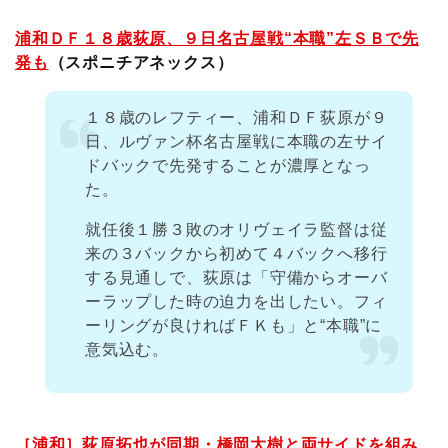
浦和ＤＦ１８歳荻原、９日名古屋戦“本職”左ＳＢで先
発も
（スポニチアネックス）
１８歳のレフティー、浦和ＤＦ荻原が９
日、ルヴァン杯名古屋戦に本職の左サイ
ドバックで先発することが濃厚となっ
た。
就任後１勝３敗のオリヴェイラ監督は従
来の３バックから初めて４バックへ移行
する見通しで、荻原は「守備からオーバ
ーラップした時の迫力を出したい。フィ
ーリングが良ければＦＫも」と“本職”に
意気込む。
［浦和］荻原拓也が同期・橋岡大樹と両サイドを組み