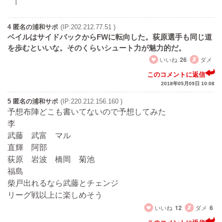
4 匿名の浦和サポ
(IP:202.212.77.51 )
ベイルはサイドバックからFWに転向した。荻原選手も同じ道
を歩むといいな。そのくらいシュート力が魅力的だ。
いいね
26
ダメ
このコメントに返信
2018年05月09日 10:08
5 匿名の浦和サポ
(IP:220.212.156.160 )
予想布陣どこも書いてないので予想してみた
李
武藤 武富 マル
直輝 阿部
荻原 岩波 橋岡 菊池
福島
柴戸出れるなら武藤とチェンジ
リーグ戦以上に楽しめそう
いいね
12
ダメ
6