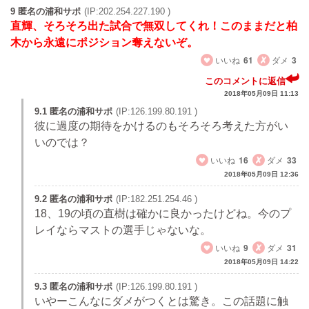
9 匿名の浦和サポ
(IP:202.254.227.190 )
直輝、そろそろ出た試合で無双してくれ！このままだと柏
木から永遠にポジション奪えないぞ。
いいね
61
ダメ
3
このコメントに返信
2018年05月09日 11:13
9.1 匿名の浦和サポ
(IP:126.199.80.191 )
彼に過度の期待をかけるのもそろそろ考えた方がい
いのでは？
いいね
16
ダメ
33
2018年05月09日 12:36
9.2 匿名の浦和サポ
(IP:182.251.254.46 )
18、19の頃の直樹は確かに良かったけどね。今のプ
レイならマストの選手じゃないな。
いいね
9
ダメ
31
2018年05月09日 14:22
9.3 匿名の浦和サポ
(IP:126.199.80.191 )
いやーこんなにダメがつくとは驚き。この話題に触