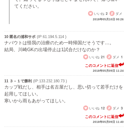
てください。
いいね
2
ダメ
2018年05月10日 00:26
10 匿名の浦和サポ
(IP:61.194.5.114 )
ナバウトは怪我の治療のため一時帰国だそうです…。
結局、川崎GKの出場停止は1試合だけなのか？
いいね
21
ダメ
1
このコメントに返信
2018年05月09日 11:24
11 ３－１で勝利
(IP:133.232.180.73 )
カップ戦だし、相手は名古屋だし、思い切って若手だけを
起用してほしい。
寒いから雨もあがってほしい。
いいね
12
ダメ
3
このコメントに返信
2018年05月09日 11:40