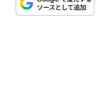
k
e
k