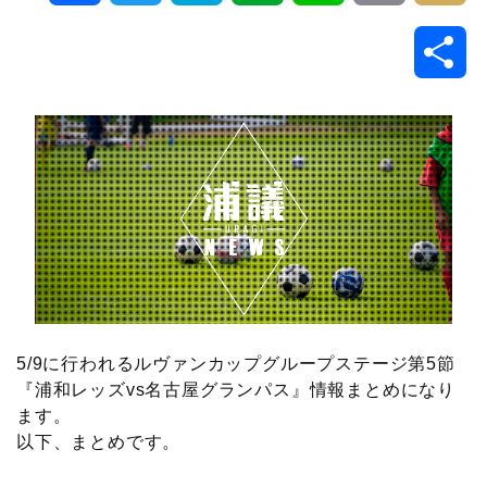
a
w
a
v
i
o
i
共
c
i
t
e
n
p
x
有
e
t
e
r
e
y
i
b
t
n
n
L
o
e
a
o
i
o
r
t
n
k
e
k
5/9に行われるルヴァンカップグループステージ第5節
『浦和レッズvs名古屋グランパス』情報まとめになり
ます。
以下、まとめです。