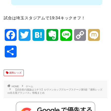
試合は埼玉スタジアムで19:34キックオフ！
F
T
H
E
L
C
M
a
w
a
v
i
o
i
共
c
i
t
e
n
p
x
有
e
t
e
r
e
y
i
浦和レッズ
b
t
n
n
L
HOME
ゲーム
【試合前の議論はコチラ】ルヴァンカップグループステージ第5節『浦和レッズ
vs名古屋グランパス』情報まとめ
o
e
a
o
i
o
r
t
n