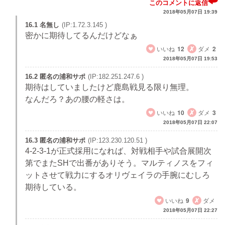
このコメントに返信
2018年05月07日 19:39
16.1 名無し
(IP:1.72.3.145 )
密かに期待してるんだけどなぁ
いいね
12
ダメ
2
2018年05月07日 19:53
16.2 匿名の浦和サポ
(IP:182.251.247.6 )
期待はしていましたけど鹿島戦見る限り無理。
なんだろ？あの腰の軽さは。
いいね
10
ダメ
3
2018年05月07日 22:07
16.3 匿名の浦和サポ
(IP:123.230.120.51 )
4-2-3-1が正式採用になれば、対戦相手や試合展開次
第でまたSHで出番がありそう。マルティノスをフィ
ットさせて戦力にするオリヴェイラの手腕にむしろ
期待している。
いいね
9
ダメ
2018年05月07日 22:27