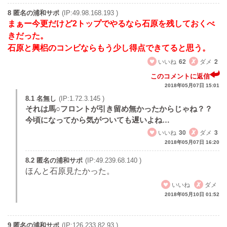
8 匿名の浦和サポ
(IP:49.98.168.193 )
まぁー今更だけど2トップでやるなら石原を残しておくべ
きだった。
石原と興梠のコンビならもう少し得点できてると思う。
いいね
62
ダメ
2
このコメントに返信
2018年05月07日 15:01
8.1 名無し
(IP:1.72.3.145 )
それは馬○フロントが引き留め無かったからじゃね？？
今頃になってから気がついても遅いよね…
いいね
30
ダメ
3
2018年05月07日 16:20
8.2 匿名の浦和サポ
(IP:49.239.68.140 )
ほんと石原見たかった。
いいね
ダメ
2018年05月10日 01:52
9 匿名の浦和サポ
(IP:126.233.82.93 )