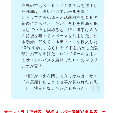
鹿島戦でも３－５－２システムを採用し
た浦和は、高い位置でボールを奪うと、
２トップの興梠慎三と武藤雄樹をＣＢの
背後に走らせた。ただ、それを鹿島が把
握して中央を固めると、特に後半はＳＢ
の背後を狙ってスペースを活用した。柏
木陽介に代えてマルティノスを投入した
60分以降は、さらにサイドを活かした攻
撃に拍車を掛けた。ロングボールを用い
てサイドへパスを展開したＤＦのマウリ
シオが言う。
「相手が中央を閉じてきてからは、サイ
ドを意識したことで改善が見られたと思
うし、決定的なチャンスもあった」
オーストラリア代表、W杯メンバー候補32名発表…ケ