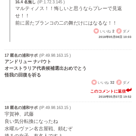
16.4 名無し
(IP:1.72.3.145 )
マルティノス！！悔しいと思うならプレーで見返
せ！！
前に居たブランコの二の舞だけにはなるな！！
いいね
2
ダメ
2018年05月08日 10:03
17 匿名の浦和サポ
(IP:49.98.163.15 )
アンドリュー ナバウト
オーストラリア代表候補選出おめでとう
怪我の回復を祈る
いいね
32
ダメ
このコメントに返信
2018年05月07日 19:52
18 匿名の浦和サポ
(IP:49.98.163.15 )
宇賀神、武藤
良い気分転換になったね
水曜ルヴァン名古屋戦、頼むぞ
後ろの女子、有名人ですよ