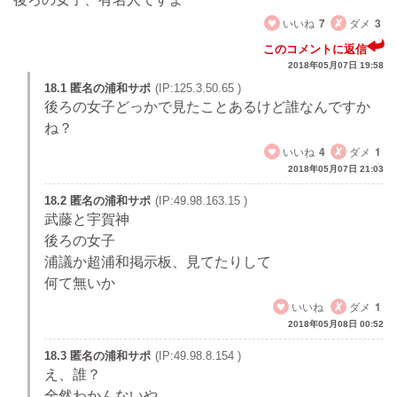
いいね
7
ダメ
3
このコメントに返信
2018年05月07日 19:58
18.1 匿名の浦和サポ
(IP:125.3.50.65 )
後ろの女子どっかで見たことあるけど誰なんですか
ね？
いいね
4
ダメ
1
2018年05月07日 21:03
18.2 匿名の浦和サポ
(IP:49.98.163.15 )
武藤と宇賀神
後ろの女子
浦議か超浦和掲示板、見てたりして
何て無いか
いいね
ダメ
1
2018年05月08日 00:52
18.3 匿名の浦和サポ
(IP:49.98.8.154 )
え、誰？
全然わかんないや