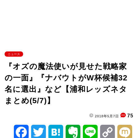
ニュース
『オズの魔法使いが見せた戦略家
の一面』『ナバウトがW杯候補32
名に選出』など【浦和レッズネタ
まとめ(5/7)】
75
2018年5月7日
F
T
H
E
L
C
M