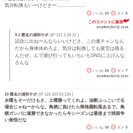
気分転換もいーけどさー………………
いいね
23
ダメ
6
このコメントに返信
2018年05月07日 15:06
9.1 匿名の浦和サポ
(IP:121.3.29.22 )
試合に出ねーんならいいけどさ、この連チャンなん
だから身体休めろよ。気分は転換しても疲労は残る
んだぜ。んで遊び行ってもいちいちSNSに上げんな
さんな
いいね
26
ダメ
7
2018年05月07日 19:57
10 匿名の浦和サポ
(IP:118.103.63.134 )
水曜もそーだけもさ、土曜勝ってくれよ。油断ぶっこいでる
場合じゃねーからな。鳥栖に負けたら降格圏転落あるで。鳥
栖ガンバに連勝できなかったら今シーズンは最後まで残留争
い覚悟だな
いいね
36
ダメ
3