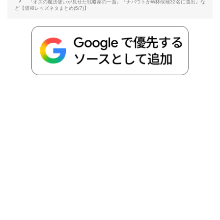
『オズの魔法使いが見せた戦略家の一面』『ナバウトがW杯候補32名に選出』な
ど【浦和レッズネタまとめ(5/7)】
o
e
a
o
i
o
r
t
n
k
e
k