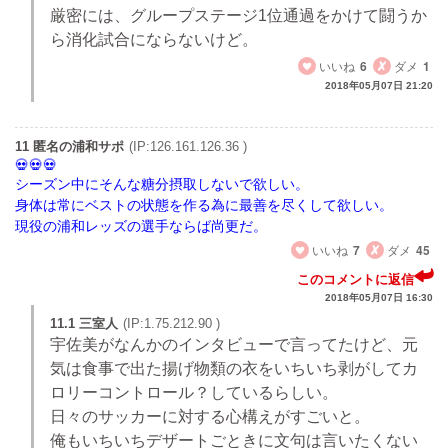
厳密には、グループステージ1位通過をかけて闘うか
ら消化試合にならないけど。
いいね
6
ダメ
1
2018年05月07日 21:20
11 匿名の浦和サポ
(IP:126.161.126.36 )
シーズン中にそんな糖分摂取しないで欲しい。
身体は常にベストの状態を作る為に最善を尽くして欲しい。
現役の浦和レッズの選手ならば尚更だ。
いいね
7
ダメ
45
このコメントに返信
2018年05月07日 16:30
11.1 三室人
(IP:1.75.212.90 )
宇佐美がなんかのインタビューで言ってたけど、元
気は食事で出た揚げ物類の衣をいちいち剥がしてカ
ロリーコントロール？しているらしい。
日々のサッカーに対する心構えがすごいと。
俺もいちいちデザートごときに文句は言いたくない