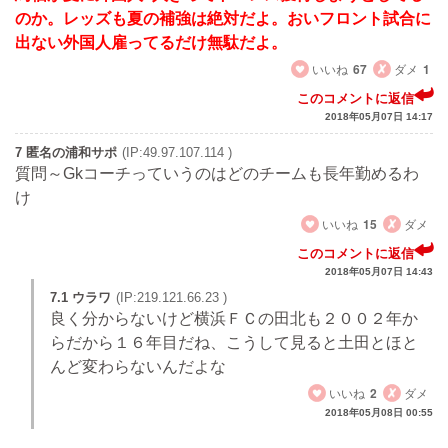
のか。レッズも夏の補強は絶対だよ。おいフロント試合に
出ない外国人雇ってるだけ無駄だよ。
いいね
67
ダメ
1
このコメントに返信
2018年05月07日 14:17
7 匿名の浦和サポ
(IP:49.97.107.114 )
質問～Gkコーチっていうのはどのチームも長年勤めるわ
け
いいね
15
ダメ
このコメントに返信
2018年05月07日 14:43
7.1 ウラワ
(IP:219.121.66.23 )
良く分からないけど横浜ＦＣの田北も２００２年か
らだから１６年目だね、こうして見ると土田とほと
んど変わらないんだよな
いいね
2
ダメ
2018年05月08日 00:55