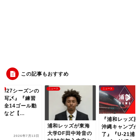
この記事もおすすめ
ース
ニュース
ニュース
26/27シーズンの
合写真』『練習
合全14ゴール動
』など【...
『浦和レッズ夏
浦和レッズが東海
沖縄キャンプが
大学DF田中玲音の
了』『U-21浦
2026年7月13日