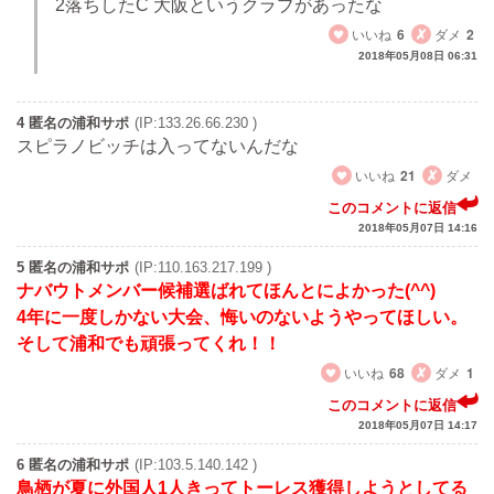
2落ちしたC 大阪というクラブがあったな
いいね
6
ダメ
2
2018年05月08日 06:31
4 匿名の浦和サポ
(IP:133.26.66.230 )
スピラノビッチは入ってないんだな
いいね
21
ダメ
このコメントに返信
2018年05月07日 14:16
5 匿名の浦和サポ
(IP:110.163.217.199 )
ナバウトメンバー候補選ばれてほんとによかった(^^)
4年に一度しかない大会、悔いのないようやってほしい。
そして浦和でも頑張ってくれ！！
いいね
68
ダメ
1
このコメントに返信
2018年05月07日 14:17
6 匿名の浦和サポ
(IP:103.5.140.142 )
鳥栖が夏に外国人1人きってトーレス獲得しようとしてる