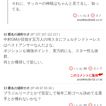
それに、サッカーの神様はちゃんと見てるし、知っ
てる。
いいね
2
ダメ
2018年05月08日 11:17
12 匿名の浦和サポ
(IP:107.167.112.217 )
中村GMが目指す五万人の埼スタにフェルナンドトーレス
はベストアンサーなんだよな。
ポジションも補強ポイント、実力的にも、スター性も抜
群。
何とか獲得して欲しい。
いいね
30
ダメ
7
このコメントに返信
2018年05月07日 17:36
13 匿名の浦和サポ
(IP:49.97.93.34 )
ブラジルリーグとかで安定して毎年二桁ゴール決めてる選
手とか獲れないかな？
いいね
22
ダメ
1