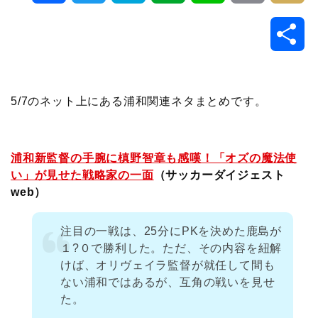
a
w
a
v
i
o
i
共
c
i
t
e
n
p
x
有
e
t
e
r
e
y
i
5/7のネット上にある浦和関連ネタまとめです。
b
t
n
n
L
o
e
a
o
i
浦和新監督の手腕に槙野智章も感嘆！「オズの魔法使
い」が見せた戦略家の一面
（サッカーダイジェスト
o
r
t
n
web）
k
e
k
注目の一戦は、25分にPKを決めた鹿島が
１?０で勝利した。ただ、その内容を紐解
けば、オリヴェイラ監督が就任して間も
ない浦和ではあるが、互角の戦いを見せ
た。