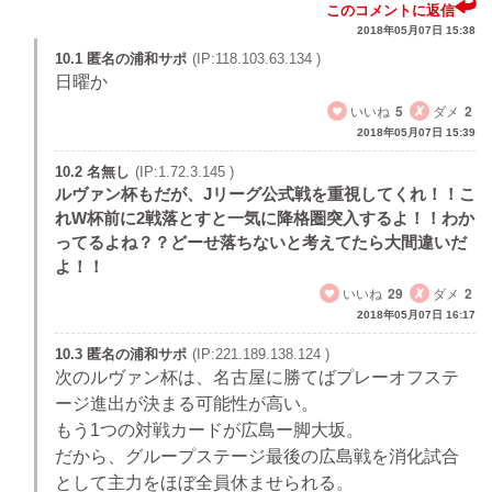
このコメントに返信
2018年05月07日 15:38
10.1 匿名の浦和サポ
(IP:118.103.63.134 )
日曜か
いいね
5
ダメ
2
2018年05月07日 15:39
10.2 名無し
(IP:1.72.3.145 )
ルヴァン杯もだが、Jリーグ公式戦を重視してくれ！！こ
れW杯前に2戦落とすと一気に降格圏突入するよ！！わか
ってるよね？？どーせ落ちないと考えてたら大間違いだ
よ！！
いいね
29
ダメ
2
2018年05月07日 16:17
10.3 匿名の浦和サポ
(IP:221.189.138.124 )
次のルヴァン杯は、名古屋に勝てばプレーオフステ
ージ進出が決まる可能性が高い。
もう1つの対戦カードが広島ー脚大坂。
だから、グループステージ最後の広島戦を消化試合
として主力をほぼ全員休ませられる。