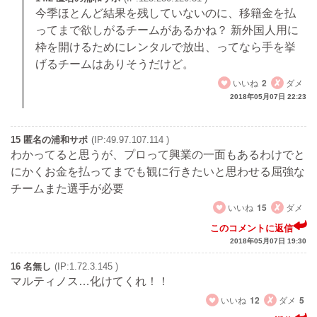
今季ほとんど結果を残していないのに、移籍金を払
ってまで欲しがるチームがあるかね？ 新外国人用に
枠を開けるためにレンタルで放出、ってなら手を挙
げるチームはありそうだけど。
いいね
2
ダメ
2018年05月07日 22:23
15 匿名の浦和サポ
(IP:49.97.107.114 )
わかってると思うが、プロって興業の一面もあるわけでと
にかくお金を払ってまでも観に行きたいと思わせる屈強な
チームまた選手が必要
いいね
15
ダメ
このコメントに返信
2018年05月07日 19:30
16 名無し
(IP:1.72.3.145 )
マルティノス…化けてくれ！！
いいね
12
ダメ
5