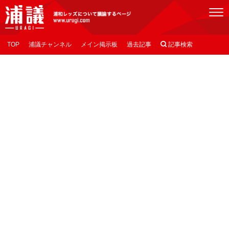
[浦議]浦和レッズについて議論するページ
TOP
浦議チャンネル
メイン掲示板
過去記事

記事検索