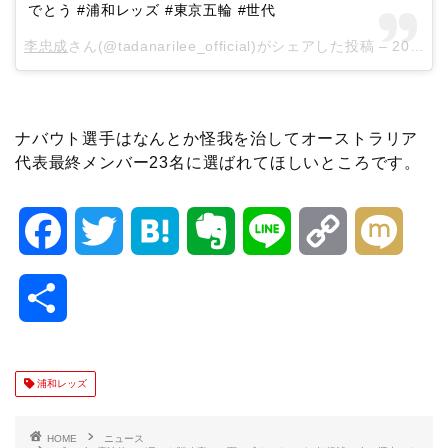
でとう #浦和レッズ #東京五輪 #世代
李忠成
さん(@tadanarilee_official)がシェアした投稿 –
2018年 5月月5日午後9時33分PDT
ナバウト選手はなんとか怪我を治してオーストラリア
代表最終メンバー23名に選ばれてほしいところです。
F
T
H
E
L
C
M
a
w
a
v
i
o
i
共
c
i
t
e
n
p
x
有
e
t
e
r
e
y
i
浦和レッズ
b
t
n
n
L
HOME
ニュース