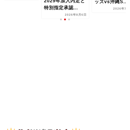
2029年加入内定と
ッズvs沖縄S...
特別指定承認...
2026年7月
2026年8月6日