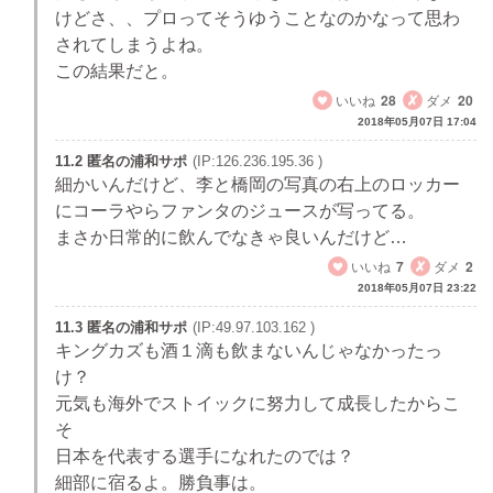
けどさ、、プロってそうゆうことなのかなって思わ
されてしまうよね。
この結果だと。
いいね
28
ダメ
20
2018年05月07日 17:04
11.2 匿名の浦和サポ
(IP:126.236.195.36 )
細かいんだけど、李と橋岡の写真の右上のロッカー
にコーラやらファンタのジュースが写ってる。
まさか日常的に飲んでなきゃ良いんだけど…
いいね
7
ダメ
2
2018年05月07日 23:22
11.3 匿名の浦和サポ
(IP:49.97.103.162 )
キングカズも酒１滴も飲まないんじゃなかったっ
け？
元気も海外でストイックに努力して成長したからこ
そ
日本を代表する選手になれたのでは？
細部に宿るよ。勝負事は。