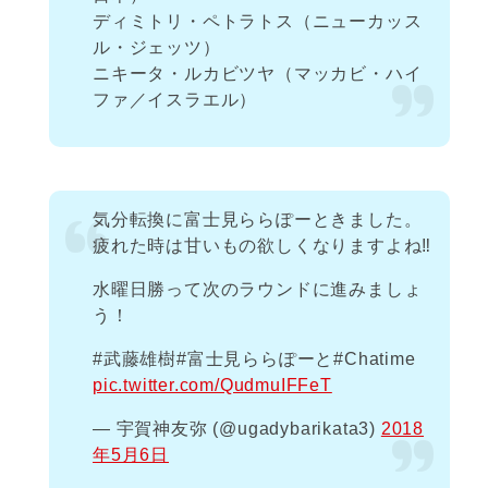
ディミトリ・ペトラトス（ニューカッス
ル・ジェッツ）
ニキータ・ルカビツヤ（マッカビ・ハイ
ファ／イスラエル）
気分転換に富士見ららぽーときました。
疲れた時は甘いもの欲しくなりますよね‼︎
水曜日勝って次のラウンドに進みましょ
う！
#武藤雄樹#富士見ららぽーと#Chatime
pic.twitter.com/QudmuIFFeT
— 宇賀神友弥 (@ugadybarikata3)
2018
年5月6日