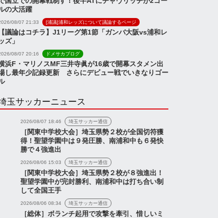
で国立での開幕戦制す！後半ATにチャヴリッチが2ゴー
ルの大活躍
2026/08/07 21:33
[浦議]浦和レッズについて議論するページ
【議論はコチラ】J1リーグ第1節「ガンバ大阪vs浦和レ
ッズ」
2026/08/07 20:16
ドメサカブログ
横浜F・マリノスMF三井寺眞が16歳で開幕スタメン出
場し最年少記録更新 さらにデビュー戦でいきなりゴー
ル
埼玉サッカーニュース
2026/08/07 18:46
埼玉サッカー通信
［関東中学校大会］埼玉県勢２校が全国切符獲
得！聖望学園中は９発圧勝、南浦和中も６発快
勝で４強進出
2026/08/06 15:03
埼玉サッカー通信
［関東中学校大会］埼玉県勢２校が８強進出！
聖望学園中が完封勝利、南浦和中は打ち合い制
して全国王手
2026/08/06 08:34
埼玉サッカー通信
［総体］ボランチ起用で攻撃を牽引、惜しいミ