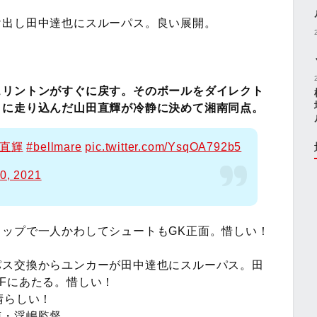
け出し田中達也にスルーパス。良い展開。
ェリントンがすぐに戻す。そのボールをダイレクト
こに走り込んだ山田直輝が冷静に決めて湘南同点。
田直輝
#bellmare
pic.twitter.com/YsqOA792b5
0, 2021
ップで一人かわしてシュートもGK正面。惜しい！
パス交換からユンカーが田中達也にスルーパス。田
Fにあたる。惜しい！
晴らしい！
南・浮嶋監督。