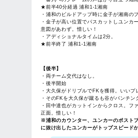
★前半40分経過 浦和1-1湘南
・浦和のビルドアップ時に金子が湘南の
・金子が高い位置でパスカットしユンカー
意図があわず。惜しい！
・アディショナルタイムは2分。
★前半終了 浦和1-1湘南
【後半】
・両チーム交代はなし。
・後半開始
・大久保がドリブルでFKを獲得。いいプ
・そのFKを大久保が蹴るも谷がパンチン
・田中達也がカットインからクロス。ファ
正面。惜しい！
※浦和のカウンター、ユンカーのポスト
に抜け出したユンカーがトップスピードか