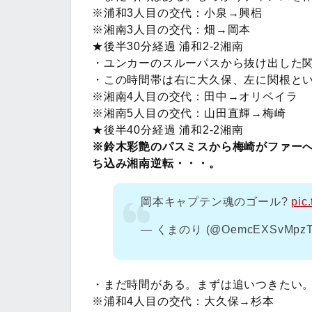
※浦和3人目の交代：小泉→興梠
※湘南3人目の交代：畑→岡本
★後半30分経過 浦和2-2湘南
・ユンカーのスルーパスから抜け出した
・この時間帯は右に大久保、左に関根と
※湘南4人目の交代：田中→オリベイラ
※湘南5人目の交代：山田直輝→梅崎
★後半40分経過 浦和2-2湘南
※鈴木彩艶のパスミスから梅崎がファー
ち込み湘南逆転・・・。
岡本キャプテン魂のゴール?
pic
— くまのり (@OemcEXSvMpzT
・まだ時間がある。まずは追いつきたい
※浦和4人目の交代：大久保→杉本