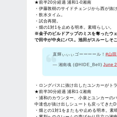
★前半20分経過 浦和1-0湘南
・伊藤敦樹のサイドチェンジから西が抜
・飲水タイム。
・試合再開。
・畑の1対1を止める明本。素晴らしい。
※金子のビルドアップのミスを奪ったウ
で田中が中央にパス。池田がスルーしそ
直輝ぃぃぃゴーーーール！
#山
— 湘南魂 (@HIDE_Bell)
June 2
・ロングパスに抜け出したユンカーがトラ
★前半30分経過 浦和1-1湘南
・浦和のカウンター、小泉とユンカーの
中達也が抜け出しシュートも戻ってきたD
・畑との1対1をまたもや止める明本。素
・審判へのクレームの声ばかり目立つ湘