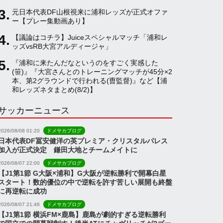
元日本代表DF山根視来に浦和レッズが正式オファ
a
ー【プレー集動画あり】
【議論はコチラ】Juiceスペシャルマッチ「浦和レ
ッズvsRB大宮アルディージャ」
n
『浦和に来たんだなというのをすごく実感した
(笹)』『大宮さんとのトレーニングマッチが45分×2
n
本、第2グラウンドで行われる(曺監督)』など【浦
和レッズネタまとめ(8/2)】
サッカーニュース
e
2026/08/08 01:20
ドメサカブログ
l
日本代表DF冨安健洋の英プレミア・クリスタルパレス
加入が正式決定 鎌田大地とチームメイトに
2026/08/07 22:00
ドメサカブログ
【J1第1節 G大阪×浦和】G大阪が逆転勝利で開幕白星
スタート！数的優位の中で逆転を許す苦しい展開も終盤
に再逆転に成功
2026/08/07 21:46
ドメサカブログ
【J1第1節 横浜FM×鹿島】鹿島が劇的すぎる逆転勝利