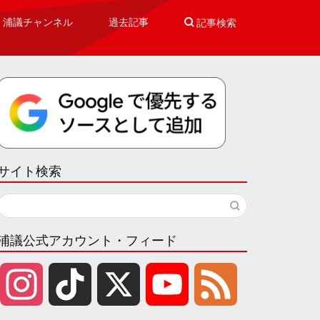
浦議チャンネル
過去記事

記事検索
サイト検索
浦議公式アカウント・フィード
I
T
X
Y
F