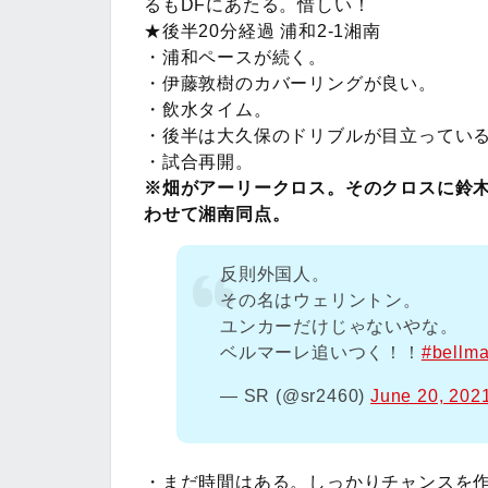
るもDFにあたる。惜しい！
★後半20分経過 浦和2-1湘南
・浦和ペースが続く。
・伊藤敦樹のカバーリングが良い。
・飲水タイム。
・後半は大久保のドリブルが目立ってい
・試合再開。
※畑がアーリークロス。そのクロスに鈴
わせて湘南同点。
反則外国人。
その名はウェリントン。
ユンカーだけじゃないやな。
ベルマーレ追いつく！！
#bellma
— SR (@sr2460)
June 20, 202
・まだ時間はある。しっかりチャンスを