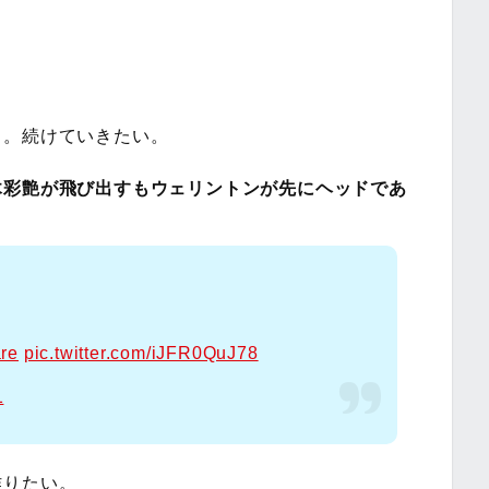
る。続けていきたい。
木彩艶が飛び出すもウェリントンが先にヘッドであ
re
pic.twitter.com/iJFR0QuJ78
1
作りたい。