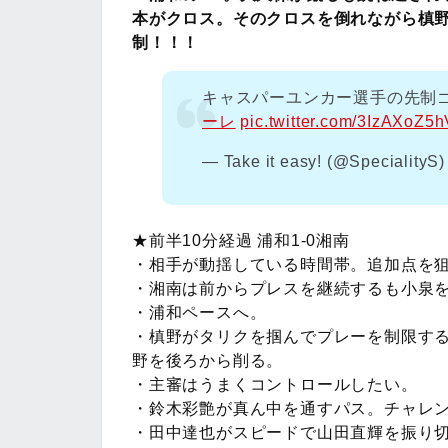
本がクロス。そのクロスを倒れながら槙
制！！！
キャスパーユンカー選手の先制
ーレ
pic.twitter.com/3IzAXoZ5h
— Take it easy! (@SpecialityS
★前半10分経過 浦和1-0湘南
・相手が動揺している時間帯。追加点を
・湘南は前からプレスを継続するも小泉
・浦和ペースへ。
・槙野がタリクを掴んでプレーを制限す
野を後ろから削る。
・主審はうまくコントロールしたい。
・鈴木彩艶が真ん中を通すパス。チャレ
・田中達也がスピードで山田直輝を振り