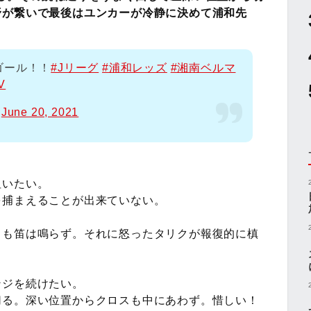
野が繋いで最後はユンカーが冷静に決めて浦和先
ゴール！！
#Jリーグ
#浦和レッズ
#湘南ベルマ
V
)
June 20, 2021
狙いたい。
を捕まえることが出来ていない。
るも笛は鳴らず。それに怒ったタリクが報復的に槙
ンジを続けたい。
切る。深い位置からクロスも中にあわず。惜しい！