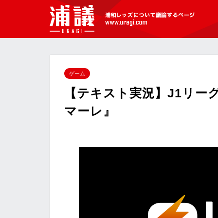
[浦議]浦和レッズについて議論するペ
ージ
ゲーム
【テキスト実況】J1リーグ
マーレ』