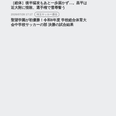
［総体］後半猛攻もあと一歩届かず…。昌平は
近大附に惜敗、選手権で雪辱誓う
2026/07/28 17:17
埼玉サッカー通信
聖望学園が初優勝！令和8年度 学校総合体育大
会中学校サッカーの部 決勝の試合結果