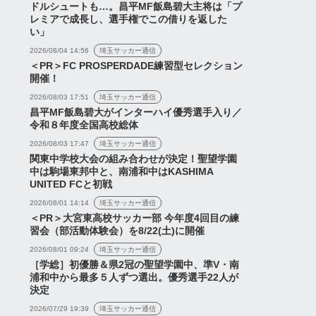
ドルシュートも…。昌平MF飯島碧大主将は「プ
レミアで成長し、選手権でこの借りを返した
い」
2026/08/04 14:56
埼玉サッカー通信
＜PR＞FC PROSPERDADE練習型セレクション
開催！
2026/08/03 17:51
埼玉サッカー通信
昌平MF飯島碧大がインターハイ優秀選手入り／
令和８年度全国高校総体
2026/08/03 17:47
埼玉サッカー通信
関東中学校大会の組み合わせが決定！聖望学園
中は駒場東邦中と、南浦和中はKASHIMA
UNITED FCと初戦
2026/08/01 14:14
埼玉サッカー通信
＜PR＞大宮東高校サッカー部 今年度4回目の練
習会（部活動体験会）を8/22(土)に開催
2026/08/01 09:24
埼玉サッカー通信
［学総］初優勝＆県2冠の聖望学園中、準V・南
浦和中から最多５人ずつ選出。優秀選手22人が
決定
2026/07/29 19:39
埼玉サッカー通信