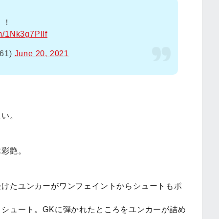
！！
om/1Nk3g7PlIf
861)
June 20, 2021
たい。
木彩艶。
受けたユンカーがワンフェイントからシュートもポ
シュート。GKに弾かれたところをユンカーが詰め