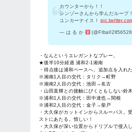
カウンターから！！
シンゾーさんから学んだループ
ユンカーナイス！
pic.twitter.c
— は る か
(@Ftball285652
・なんというエレガントなプレー。
★後半10分経過 浦和2-1湘南
・得点後は浦和ペースへ。追加点を入れ
※湘南1人目の交代：タリク→町野
※湘南2人目の交代：池田→名古
・山田直輝との接触にびくともしない鈴
※浦和1人目の交代：田中達也→関根
※浦和2人目の交代：金子→柴戸
・大久保がカットインからスルーパス。
ストにあたる。惜しい！
・大久保が深い位置からドリブルで侵入し