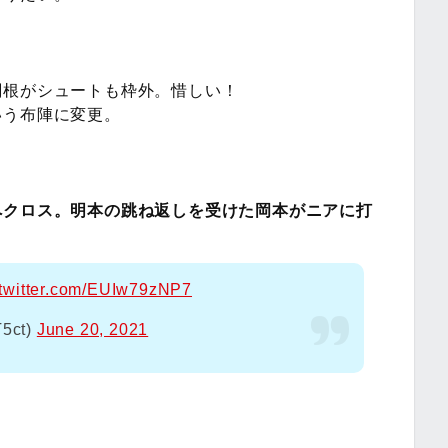
関根がシュートも枠外。惜しい！
いう布陣に変更。
へクロス。明本の跳ね返しを受けた岡本がニアに打
.twitter.com/EUIw79zNP7
5ct)
June 20, 2021
。