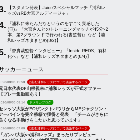
【スタメン発表】Juiceスペシャルマッチ「浦和レ
a
ッズvsRB大宮アルディージャ」
『浦和に来たんだなというのをすごく実感した
(笹)』『大宮さんとのトレーニングマッチが45分×2
n
本、第2グラウンドで行われる(曺監督)』など【浦
和レッズネタまとめ(8/2)】
n
『曺貴裁監督インタビュー』『Inside REDS、有料
化へ』など【浦和レッズネタまとめ(8/4)】
サッカーニュース
e
2026/08/06 12:58
[浦議]浦和レッズについて議論するページ
l
元日本代表DF山根視来に浦和レッズが正式オファー
【プレー集動画あり】
2026/08/06 08:14
ドメサカブログ
セレッソ大阪がFCザンクトパウリからMFジャクソン・
アーバインを完全移籍で獲得と発表 「チームがさらに
良くなる手助けをしたいと思っています」
2026/08/06 07:00
[浦議]浦和レッズについて議論するページ
「ガンバ大阪vs浦和レッズ」まったりプレビュー