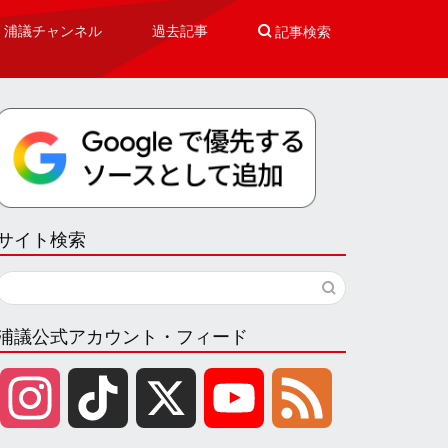
浦議チャンネル
過去記事

記事検索
サイト検索
浦議公式アカウント・フィード
I
T
X
Y
F