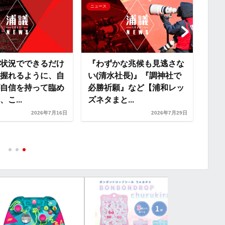
ニュース
ニュー
n
k
状況でできるだけ
『わずかな兆候も見逃さな
握れるように、自
い(清水社長)』『調神社で
自信を持って臨め
必勝祈願』など【浦和レッ
「み
こ...
ズネタまと...
届け
2026年7月16日
2026年7月29日
りま
颯汰の