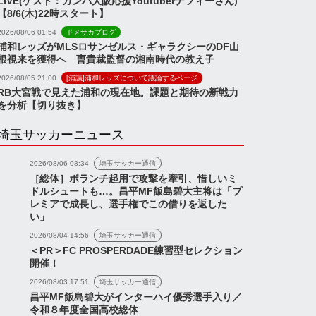
LIVE(ゲスト：ガンバ大阪応援Youtuberナフィーさん)
【8/6(木)22時スタート】
2026/08/06 01:54
ドメサカブログ
浦和レッズがMLSロサンゼルス・ギャラクシーのDF山
根視来を獲得へ 曺貴裁監督の湘南時代の教え子
2026/08/05 21:00
[浦議]浦和レッズについて議論するページ
RB大宮戦で見えた浦和の現在地。課題と期待の新戦力
を分析【切り抜き】
埼玉サッカーニュース
2026/08/06 08:34
埼玉サッカー通信
［総体］ボランチ起用で攻撃を牽引、惜しいミ
ドルシュートも…。昌平MF飯島碧大主将は「プ
レミアで成長し、選手権でこの借りを返した
い」
2026/08/04 14:56
埼玉サッカー通信
＜PR＞FC PROSPERDADE練習型セレクション
開催！
2026/08/03 17:51
埼玉サッカー通信
昌平MF飯島碧大がインターハイ優秀選手入り／
令和８年度全国高校総体