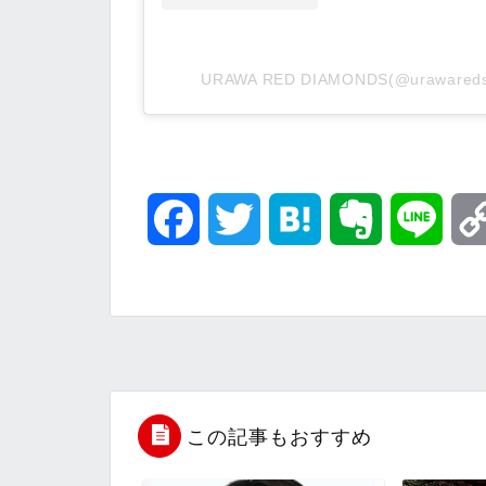
URAWA RED DIAMONDS(@uraware
F
T
H
E
L
a
w
a
v
i
c
i
t
e
n
e
t
e
r
e
b
t
n
n
この記事もおすすめ
o
e
a
o