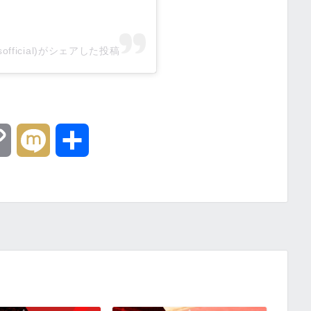
dsofficial)がシェアした投稿
C
M
共
o
i
有
p
x
y
i
L
i