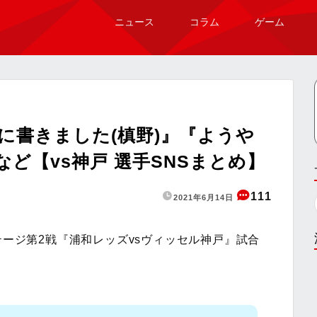
ニュース
コラム
ゲーム
amに書きました(槙野)』『ようや
など【vs神戸 選手SNSまとめ】
111
2021年6月14日
テージ第2戦『浦和レッズvsヴィッセル神戸』試合