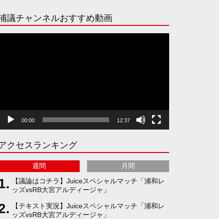
n
i
o
e
浦議チャンネルおすすめ動画
s
k
u
e
動
画
プ
t
T
T
d
レ
ー
ヤ
a
o
u
ー
00:00
12:37
g
k
b
アクセスランキング
r
e
週間
月間
a
C
【議論はコチラ】Juiceスペシャルマッチ「浦和レ
ッズvsRB大宮アルディージャ」
【テキスト実況】Juiceスペシャルマッチ「浦和レ
m
h
ッズvsRB大宮アルディージャ」