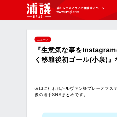
[浦議]浦和レッズについて議論するペ
ージ
ニュース
『生意気な事をInstagr
く移籍後初ゴール(小泉)』
6/13に行われたルヴァン杯プレーオフス
後の選手SNSまとめです。