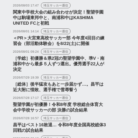
2026/08/03 17:47
埼玉サッカー通信
関東中学校大会の組み合わせが決定！聖望学園
中は駒場東邦中と、南浦和中はKASHIMA
UNITED FCと初戦
2026/08/01 14:14
埼玉サッカー通信
＜PR＞大宮東高校サッカー部 今年度4回目の練
習会（部活動体験会）を8/22(土)に開催
2026/08/01 09:24
埼玉サッカー通信
［学総］初優勝＆県2冠の聖望学園中、準V・南
浦和中から最多５人ずつ選出。優秀選手22人が
決定
2026/07/29 19:39
埼玉サッカー通信
［総体］後半猛攻もあと一歩届かず…。昌平は
近大附に惜敗、選手権で雪辱誓う
2026/07/28 17:17
埼玉サッカー通信
聖望学園が初優勝！令和8年度 学校総合体育大
会中学校サッカーの部 決勝の試合結果
2026/07/28 16:57
埼玉サッカー通信
昌平はベスト16敗退… 令和8年度全国高校総体3
回戦の試合結果