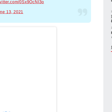
twitter.com/0Sx9OcNI3o
ne 13, 2021