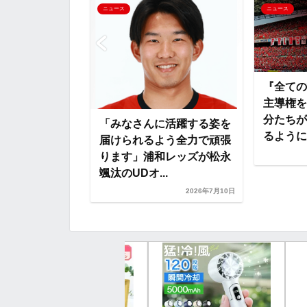
ニュース
ニュース
o
r
t
k
e
兆候も見逃さな
『全ての
)』『調神社で
主導権を
など【浦和レッ
分たちが
「みなさんに活躍する姿を
るように、
届けられるよう全力で頑張
2026年7月29日
ります」浦和レッズが松永
颯汰のUDオ...
2026年7月10日