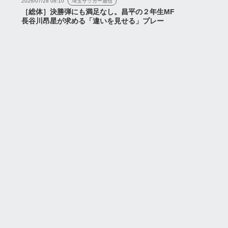
2026/07/28 08:10
埼玉サッカー通信
［総体］決勝弾にも満足なし。昌平の２年生MF
長谷川昂星が求める「違いを見せる」プレー