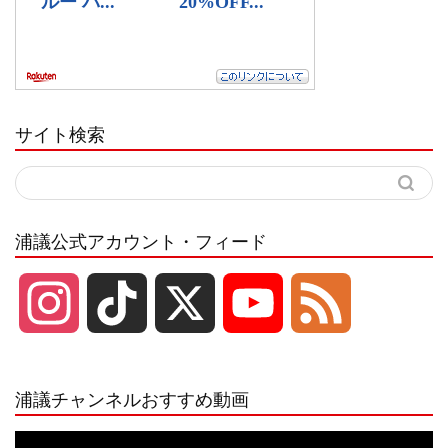
サイト検索
浦議公式アカウント・フィード
I
T
X
Y
F
n
i
o
e
浦議チャンネルおすすめ動画
s
k
u
e
動