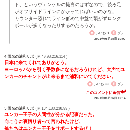
ド、というヴェンゲルの提言のはずなので、後ろ足
がオフサイドラインにかかってればいいのかな。
カウンター恐れてライン低めで中盤で繋がずロング
ボールが多くなったりするのだろうか。
いいね
1
ダメ
2021年05月25日 16:07
4 匿名の浦和サポ
(IP:49.98.216.114 )
日本に来てくれてありがとう。
ヨーロッパから引く手数多になるだろうけれど、大声でユ
ンカーのチャントが出来るまで浦和にいてください。
いいね
55
ダメ
このコメントに返信
2021年05月25日 10:14
5 匿名の浦和サポ
(IP:134.180.238.99 )
ユンカー王子の人間性が分かる記事だった。
向こうに裏切り者って言われたけど、
俺たちはユンカー王子をサポートするぜ！