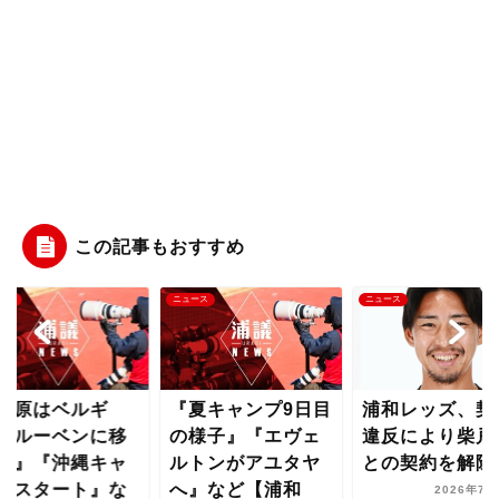
この記事もおすすめ
ース
ニュース
ニュース
夏キャンプ9日目
浦和レッズ、契約
『荻原はベルギ
様子』『エヴェ
違反により柴戸海
ー・ルーベンに
トンがアユタヤ
との契約を解除
籍か』『沖縄キ
』など【浦和
ンプスタート』
2026年7月11日