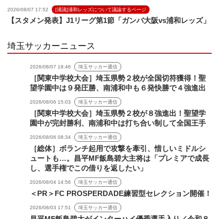
2026/08/07 17:52
[浦議]浦和レッズについて議論するページ
【スタメン発表】J1リーグ第1節「ガンバ大阪vs浦和レッズ」
埼玉サッカーニュース
2026/08/07 18:46
埼玉サッカー通信
［関東中学校大会］埼玉県勢２校が全国切符獲得！聖
望学園中は９発圧勝、南浦和中も６発快勝で４強進出
2026/08/06 15:03
埼玉サッカー通信
［関東中学校大会］埼玉県勢２校が８強進出！聖望学
園中が完封勝利、南浦和中は打ち合い制して全国王手
2026/08/06 08:34
埼玉サッカー通信
［総体］ボランチ起用で攻撃を牽引、惜しいミドルシ
ュートも…。昌平MF飯島碧大主将は「プレミアで成長
し、選手権でこの借りを返したい」
2026/08/04 14:56
埼玉サッカー通信
＜PR＞FC PROSPERDADE練習型セレクション開催！
2026/08/03 17:51
埼玉サッカー通信
昌平MF飯島碧大がインターハイ優秀選手入り／令和８