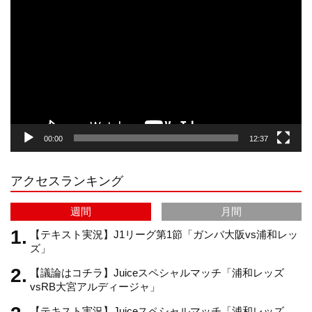
画
プ
t
T
T
d
レ
ー
a
o
u
ヤ
ー
g
k
b
00:00
12:37
r
e
アクセスランキング
a
C
週間
月間
m
h
【テキスト実況】J1リーグ第1節「ガンバ大阪vs浦和レッ
ズ」
【議論はコチラ】Juiceスペシャルマッチ「浦和レッズ
a
vsRB大宮アルディージャ」
【テキスト実況】Juiceスペシャルマッチ「浦和レッズ