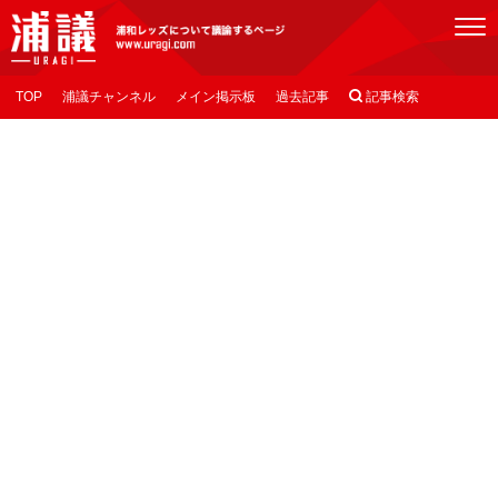
[浦議]浦和レッズについて議論するページ
TOP
浦議チャンネル
メイン掲示板
過去記事

記事検索