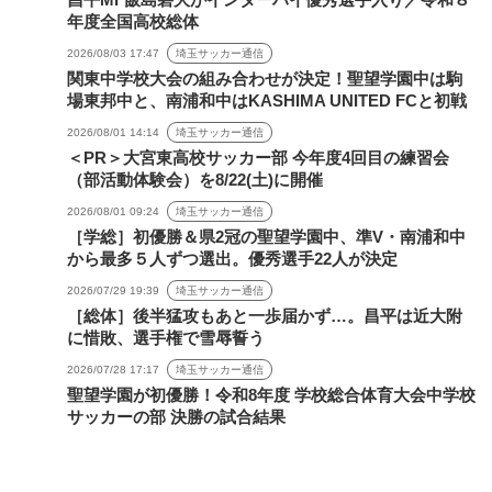
年度全国高校総体
2026/08/03 17:47
埼玉サッカー通信
関東中学校大会の組み合わせが決定！聖望学園中は駒
場東邦中と、南浦和中はKASHIMA UNITED FCと初戦
2026/08/01 14:14
埼玉サッカー通信
＜PR＞大宮東高校サッカー部 今年度4回目の練習会
（部活動体験会）を8/22(土)に開催
2026/08/01 09:24
埼玉サッカー通信
［学総］初優勝＆県2冠の聖望学園中、準V・南浦和中
から最多５人ずつ選出。優秀選手22人が決定
2026/07/29 19:39
埼玉サッカー通信
［総体］後半猛攻もあと一歩届かず…。昌平は近大附
に惜敗、選手権で雪辱誓う
2026/07/28 17:17
埼玉サッカー通信
聖望学園が初優勝！令和8年度 学校総合体育大会中学校
サッカーの部 決勝の試合結果