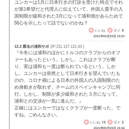
ユンカーは1月に日本行きの打診を受けた時点でそれ
が第1希望だと代理人に伝えていて、外国人選手の入
国制限が緩和された3月になって浦和側があらためて
関心を示したって話でないのかね？
いいね
ダメ
6
2021年05月25日 19:03
12.2 匿名の浦和サポ
(IP:211.127.121.43 )
『今冬には浦和のほかにトルコのクラブからのオフ
ァーもあったという。しかし、これはクラブが断
り、実は浦和も一度は断られているという。しか
し、ユンカーは依然として日本行きを望んでいたも
のの、コロナ禍による日本の外国人の入国制限のた
め身動きが取れず、チームのスペインキャンプに同
行。しかし、制限が多少緩和された３月になって、
浦和との交渉が一気に進んだ。』
正確にはユンカーではなくクラブが一度断った、で
すね。ごめんなさい。
いいね
15
ダメ
2
2021年05月25日 19:34