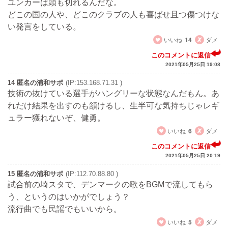
ユンカーは頭も切れるんだな。
どこの国の人や、どこのクラブの人も喜ばせ且つ傷つけな
い発言をしている。
いいね
14
ダメ
このコメントに返信
2021年05月25日 19:08
14 匿名の浦和サポ
(IP:153.168.71.31 )
技術の抜けている選手がハングリーな状態なんだもん。あ
れだけ結果を出すのも頷けるし、生半可な気持ちじゃレギ
ュラー獲れないぞ、健勇。
いいね
6
ダメ
このコメントに返信
2021年05月25日 20:19
15 匿名の浦和サポ
(IP:112.70.88.80 )
試合前の埼スタで、デンマークの歌をBGMで流してもら
う、というのはいかがでしょう？
流行曲でも民謡でもいいから。
いいね
5
ダメ