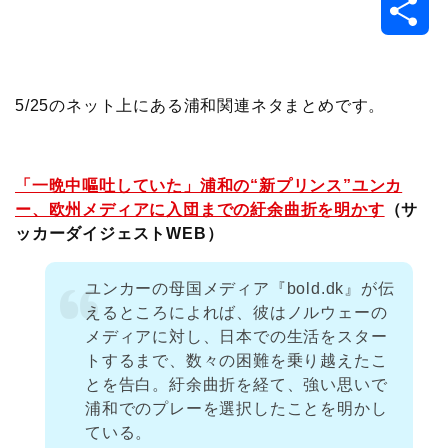
共
c
i
t
e
n
p
x
有
e
t
e
r
e
y
i
5/25のネット上にある浦和関連ネタまとめです。
b
t
n
n
L
o
e
a
o
i
「一晩中嘔吐していた」浦和の“新プリンス”ユンカ
ー、欧州メディアに入団までの紆余曲折を明かす
（サ
o
r
t
n
ッカーダイジェストWEB）
k
e
k
ユンカーの母国メディア『bold.dk』が伝
えるところによれば、彼はノルウェーの
メディアに対し、日本での生活をスター
トするまで、数々の困難を乗り越えたこ
とを告白。紆余曲折を経て、強い思いで
浦和でのプレーを選択したことを明かし
ている。