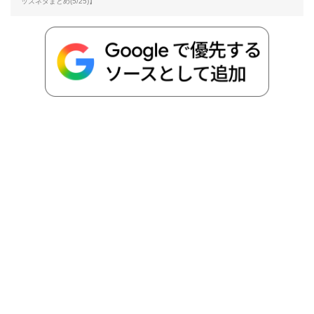
b
t
n
n
L
ッズネタまとめ(5/25)】
o
e
a
o
i
o
r
t
n
k
e
k