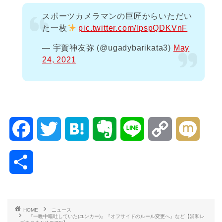
スポーツカメラマンの巨匠からいただい
た一枚
pic.twitter.com/lpspQDKVnF
— 宇賀神友弥 (@ugadybarikata3)
May
24, 2021
F
T
H
E
L
C
M
a
w
a
v
i
o
i
共
c
i
t
e
n
p
x
有
e
t
e
r
e
y
i
HOME
ニュース
『一晩中嘔吐していた(ユンカー)』『オフサイドのルール変更へ』など【浦和レ