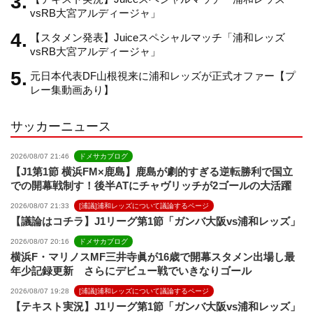
n
vsRB大宮アルディージャ」
【スタメン発表】Juiceスペシャルマッチ「浦和レッズ
n
vsRB大宮アルディージャ」
元日本代表DF山根視来に浦和レッズが正式オファー【プ
e
レー集動画あり】
サッカーニュース
l
2026/08/07 21:46
ドメサカブログ
【J1第1節 横浜FM×鹿島】鹿島が劇的すぎる逆転勝利で国立
での開幕戦制す！後半ATにチャヴリッチが2ゴールの大活躍
2026/08/07 21:33
[浦議]浦和レッズについて議論するページ
【議論はコチラ】J1リーグ第1節「ガンバ大阪vs浦和レッズ」
2026/08/07 20:16
ドメサカブログ
横浜F・マリノスMF三井寺眞が16歳で開幕スタメン出場し最
年少記録更新 さらにデビュー戦でいきなりゴール
2026/08/07 19:28
[浦議]浦和レッズについて議論するページ
【テキスト実況】J1リーグ第1節「ガンバ大阪vs浦和レッズ」