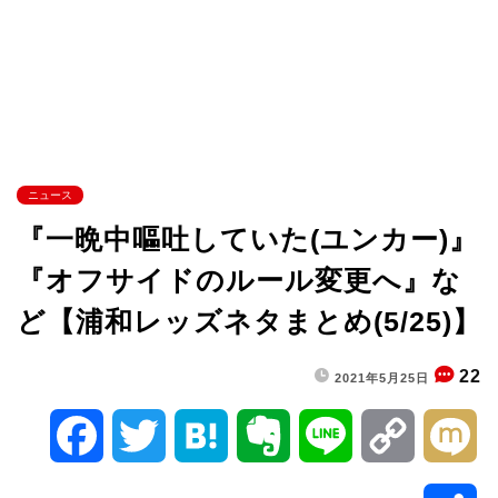
ニュース
『一晩中嘔吐していた(ユンカー)』
『オフサイドのルール変更へ』な
ど【浦和レッズネタまとめ(5/25)】
22
2021年5月25日
F
T
H
E
L
C
M
a
w
a
v
i
o
i