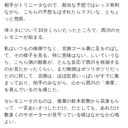
相手がトリニータなので、順当な予想ではレッズ有利
ながら、こちらの予想もはずれたらマズいな、とちょ
っと危惧。
埼スタについて10分くらいたったところで、西川のセ
レモニーが始まる。
私はいつもの南側でなく、北側ゴール裏に足をのばし
て、その様子を見る。特に意味はない。しいていうな
ら、こちら側の観客が、どんな反応で西川を祝福する
のか見たかったくらい。まだ南側はポツリポツリだっ
たのに対して、北側は、ほぼ定員いっぱいがすでに集
まっており、拍手のみながら、心から西川の「偉業」
を喜んでいるのを感じた。
セレモニーそのものは、後輩の鈴木彩艶から花束もら
って、一言あいさつしただけ。だとしても、あれだけ
数多くのサポーターが見守っている様はなかなか心地
よい。