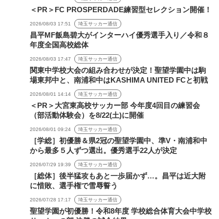
＜PR＞FC PROSPERDADE練習型セレクション開催！
2026/08/03 17:51
埼玉サッカー通信
昌平MF飯島碧大がインターハイ優秀選手入り／令和８
年度全国高校総体
2026/08/03 17:47
埼玉サッカー通信
関東中学校大会の組み合わせが決定！聖望学園中は駒
場東邦中と、南浦和中はKASHIMA UNITED FCと初戦
2026/08/01 14:14
埼玉サッカー通信
＜PR＞大宮東高校サッカー部 今年度4回目の練習会
（部活動体験会）を8/22(土)に開催
2026/08/01 09:24
埼玉サッカー通信
［学総］初優勝＆県2冠の聖望学園中、準V・南浦和中
から最多５人ずつ選出。優秀選手22人が決定
2026/07/29 19:39
埼玉サッカー通信
［総体］後半猛攻もあと一歩届かず…。昌平は近大附
に惜敗、選手権で雪辱誓う
2026/07/28 17:17
埼玉サッカー通信
聖望学園が初優勝！令和8年度 学校総合体育大会中学校