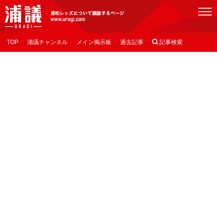
[浦議]浦和レッズについて議論するページ
TOP
浦議チャンネル
メイン掲示板
過去記事

記事検索