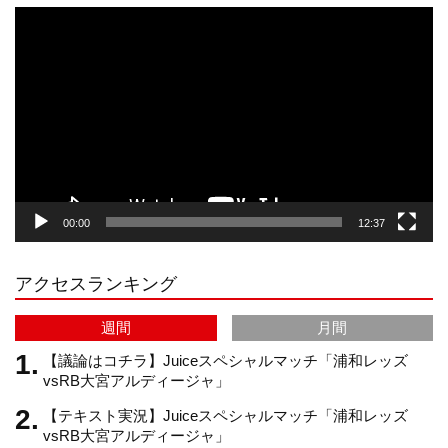
動
画
プ
t
T
T
d
レ
ー
a
o
u
ヤ
ー
g
k
b
00:00
12:37
r
e
アクセスランキング
a
C
週間
月間
m
h
【議論はコチラ】Juiceスペシャルマッチ「浦和レッズ
vsRB大宮アルディージャ」
【テキスト実況】Juiceスペシャルマッチ「浦和レッズ
a
vsRB大宮アルディージャ」