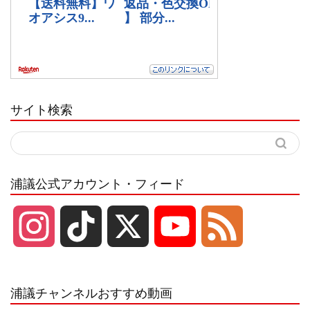
サイト検索
浦議公式アカウント・フィード
I
T
X
Y
F
n
i
o
e
浦議チャンネルおすすめ動画
s
k
u
e