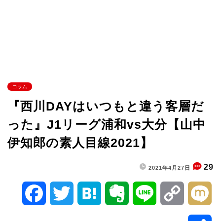
コラム
『西川DAYはいつもと違う客層だ
った』J1リーグ浦和vs大分【山中
伊知郎の素人目線2021】
29
2021年4月27日
F
T
H
E
L
C
M
a
w
a
v
i
o
i