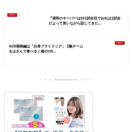
『浦和のキーパーは501試合目でおれは1試合
だよって笑いながら話してきた...
4/28湘南編は「白身フライドッグ」【敵チーム
をはさんで食べる！魂のUR...