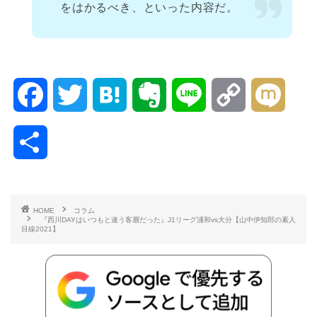
をはかるべき、といった内容だ。
F
T
H
E
L
C
M
a
w
a
v
i
o
i
共
c
i
t
e
n
p
x
有
e
t
e
r
e
y
i
HOME
コラム
『西川DAYはいつもと違う客層だった』J1リーグ浦和vs大分【山中伊知郎の素人
b
t
n
n
L
目線2021】
o
e
a
o
i
o
r
t
n