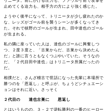
リニータ。前にかける圧力も、ファウル寸前で攻撃を
止めてくる迫力も、相手方の方により強く感じた。
ようやく後半になって、トリニータが少し疲れたのか
な、レッズがゴール前を襲うシーンが多くなってき
た。それで槙野のゴールが生まれ、田中達也のゴール
が生まれる。
私の隣に座っていた人は、達也のゴールに興奮しつ
つ、２度３度と、「古巣からだ、古巣から決めたん
だ」と誰に言うともなくつぶやいていた。そうなの
だ、「２代目田中達也」はトリニータ所属だったの
だ。
相撲だと、さんざ稽古で世話になった先輩に本場所で
勝つのを「恩返し」と呼ぶが、ちょうどシチュエーシ
ョンはそれに近い。さっそく
２代目の 達也古巣に 恩返し
とはいうものの、３－２で逆転勝利の一番のヒーロー