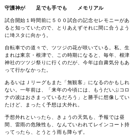
守護神が 足でも手でも メモリアル
試合開始１時間前に５００試合の記念セレモニーがあ
ると知っていたので、とりあえずそれに間に合うよう
に埼スタに向かう。
自転車での道々で、ツツジの花が咲いている。私、生
まれは東京・根津で、この時期になると、毎年、根津
神社のツツジ祭りに行くのだが、今年は自粛気分もあ
って行かなかった。
あるいはＪリーグもまた「無観客」になるのかもしれ
ない。一年前は、「来年の今頃には、もうだいぶコロ
ナの波はおさまっているだろう」と勝手に想像してい
たけど、まったく予想は大外れ。
予想外れといったら、きょうの天気も、予報では昼
間、雷雨の危険性も、なんていわれてレインコート持
ってったら、とうとう雨も降らず。