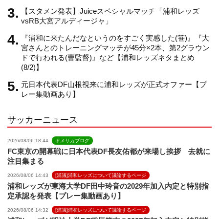
【スタメン発表】Juiceスペシャルマッチ「浦和レッズ
n
vsRB大宮アルディージャ」
『浦和に来たんだなというのをすごく実感した(笹)』『大
n
宮さんとのトレーニングマッチが45分×2本、第2グラウン
ドで行われる(曺監督)』など【浦和レッズネタまとめ
(8/2)】
e
元日本代表DF山根視来に浦和レッズが正式オファー【プ
レー集動画あり】
l
サッカーニュース
2026/08/06 18:44
ドメサカブログ
FC東京の開幕戦に日本代表DF長友佑都が来場し挨拶 去就に
注目集まる
2026/08/06 14:43
[浦議]浦和レッズについて議論するページ
浦和レッズが東海大学DF田中玲音の2029年加入内定と特別指
定承認を発表【プレー集動画あり】
2026/08/06 14:32
[浦議]浦和レッズについて議論するページ