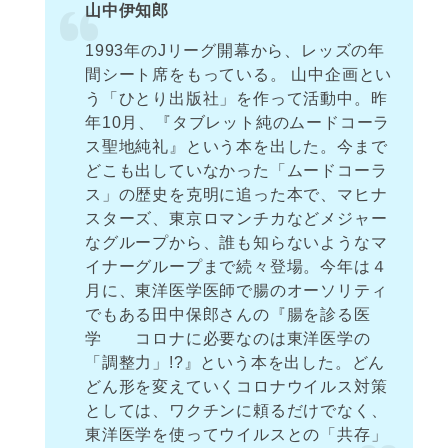
山中伊知郎
1993年のJリーグ開幕から、レッズの年
間シート席をもっている。 山中企画とい
う「ひとり出版社」を作って活動中。昨
年10月、『タブレット純のムードコーラ
ス聖地純礼』という本を出した。今まで
どこも出していなかった「ムードコーラ
ス」の歴史を克明に追った本で、マヒナ
スターズ、東京ロマンチカなどメジャー
なグループから、誰も知らないようなマ
イナーグループまで続々登場。今年は４
月に、東洋医学医師で腸のオーソリティ
でもある田中保郎さんの『腸を診る医
学 コロナに必要なのは東洋医学の
「調整力」!?』という本を出した。どん
どん形を変えていくコロナウイルス対策
としては、ワクチンに頼るだけでなく、
東洋医学を使ってウイルスとの「共存」