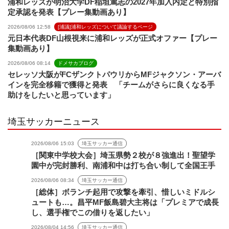
浦和レッズが明治大学DF稲垣篤志の2027年加入内定と特別指
定承認を発表【プレー集動画あり】
2026/08/06 12:58
[浦議]浦和レッズについて議論するページ
元日本代表DF山根視来に浦和レッズが正式オファー【プレー
集動画あり】
2026/08/06 08:14
ドメサカブログ
セレッソ大阪がFCザンクトパウリからMFジャクソン・アーバ
インを完全移籍で獲得と発表 「チームがさらに良くなる手
助けをしたいと思っています」
埼玉サッカーニュース
2026/08/06 15:03
埼玉サッカー通信
［関東中学校大会］埼玉県勢２校が８強進出！聖望学
園中が完封勝利、南浦和中は打ち合い制して全国王手
2026/08/06 08:34
埼玉サッカー通信
［総体］ボランチ起用で攻撃を牽引、惜しいミドルシ
ュートも…。昌平MF飯島碧大主将は「プレミアで成長
し、選手権でこの借りを返したい」
2026/08/04 14:56
埼玉サッカー通信