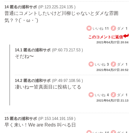
14 匿名の浦和サポ
(IP:123.225.224.135 )
普通にコメントしたいけど川柳じゃないとダメな雰囲
気？？(´・ω・`)
いいね
11
ダメ
1
このコメントに返信
2021年04月27日 20:04
14.1 匿名の浦和サポ
(IP:60.73.217.53 )
そだね〜
いいね
3
ダメ
1
2021年04月27日 20:52
14.2 匿名の浦和サポ
(IP:49.97.108.56 )
凄いねー皆真面目に投稿してる
いいね
4
ダメ
1
2021年04月27日 21:13
15 匿名の浦和サポ
(IP:153.144.191.159 )
早く来い！We are Reds 叫べる日
いいね
14
ダメ
1