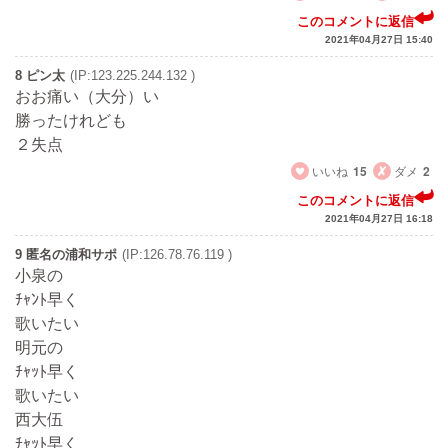
このコメントに返信
2021年04月27日 15:40
8 ピン太
(IP:123.225.244.132 )
おお痛い（大分）い
勝ったけれども
２失点
いいね
15
ダメ
2
このコメントに返信
2021年04月27日 16:18
9 匿名の浦和サポ
(IP:126.78.76.119 )
小泉の
ﾁｬﾝﾄ早く
歌いたい
明元の
ﾁｬｯﾄ早く
歌いたい
西大伍
ﾁｬｯﾄ早く