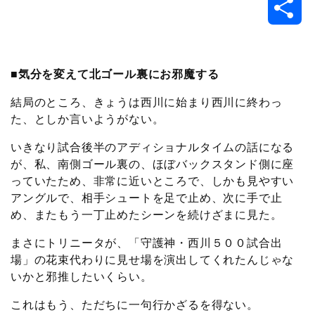
共
c
i
t
e
n
p
x
有
e
t
e
r
e
y
i
■気分を変えて北ゴール裏にお邪魔する
b
t
n
n
L
結局のところ、きょうは西川に始まり西川に終わっ
た、としか言いようがない。
o
e
a
o
i
いきなり試合後半のアディショナルタイムの話になる
o
r
t
n
が、私、南側ゴール裏の、ほぼバックスタンド側に座
っていたため、非常に近いところで、しかも見やすい
k
e
k
アングルで、相手シュートを足で止め、次に手で止
め、またもう一丁止めたシーンを続けざまに見た。
まさにトリニータが、「守護神・西川５００試合出
場」の花束代わりに見せ場を演出してくれたんじゃな
いかと邪推したいくらい。
これはもう、ただちに一句行かざるを得ない。