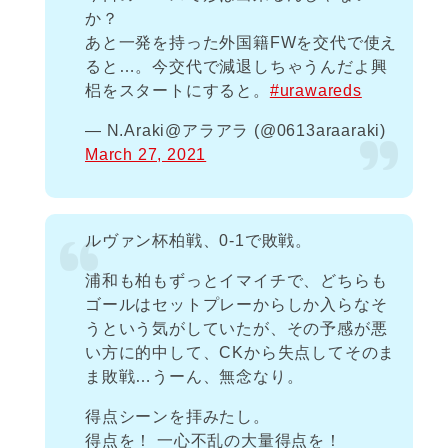
か？
あと一発を持った外国籍FWを交代で使え
ると…。今交代で減退しちゃうんだよ興
梠をスタートにすると。
#urawareds
— N.Araki@アラアラ (@0613araaraki)
March 27, 2021
ルヴァン杯柏戦、0-1で敗戦。
浦和も柏もずっとイマイチで、どちらも
ゴールはセットプレーからしか入らなそ
うという気がしていたが、その予感が悪
い方に的中して、CKから失点してそのま
ま敗戦…うーん、無念なり。
得点シーンを拝みたし。
得点を！ 一心不乱の大量得点を！