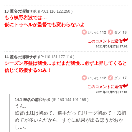
13 匿名の浦和サポ
(IP:61.116.122.250 )
もう槙野岩波では…
仮にトゥヘルが監督でも変わらないよ
いいね
112
ダメ
18
このコメントに返信
2021年03月27日 17:01
14 匿名の浦和サポ
(IP:110.131.177.114 )
シーズン序盤は我慢…まだまだ我慢…必ず上昇してくると
信じて応援するのみ！
いいね
112
ダメ
17
このコメントに返信
2021年03月27日 17:01
14.1 匿名の浦和サポ
(IP:153.144.191.159 )
うん。
監督はJ1は初めて、選手だってJリーグ初めて・J1初
めてが多いんだから、すぐに結果が出るほうがおか
しい。