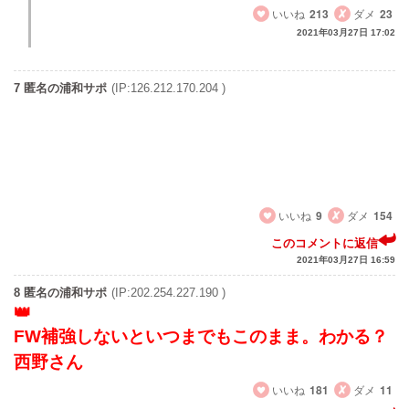
いいね
213
ダメ
23
2021年03月27日 17:02
7 匿名の浦和サポ
(IP:126.212.170.204 )
柏相手にすら勝てないなんて
飯食ったぐらいで選手を追放しわざわざ戦力ダウンさせる
監督の実力はこんなもんか
スパイかな？
いいね
9
ダメ
154
このコメントに返信
2021年03月27日 16:59
8 匿名の浦和サポ
(IP:202.254.227.190 )
FW補強しないといつまでもこのまま。わかる？
西野さん
いいね
181
ダメ
11