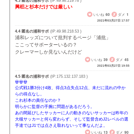
4.3 匿名の浦和サポ
(IP:49.98.219.78 )
興梠と杉本だけでは厳しい
いいね
60
ダメ
1
2021年03月27日 17:57
4.4 匿名の浦和サポ
(IP:49.98.218.53 )
浦和レッズについて批判するページ「浦批」
ここってサポーターいるの？
クレーマーしか見ないんだけど
いいね
39
ダメ
45
2021年03月27日 19:55
4.5 匿名の浦和サポ
(IP:175.132.137.183 )
公式戦1勝3分け4敗、得点3点失点12点、未だに流れの中か
らの得点なし。
これ杉本の責任なのか？
明らかに監督の手腕に問題があるだろう。
あの間延びしたサッカーに人の動きのないサッカーは昨年の
大槻サッカーと何ら変わらず、そして監督含めJ2レベルの選
手達ではJ1では点さえ取れないって事なんだよ。
いいね
13
ダメ
90