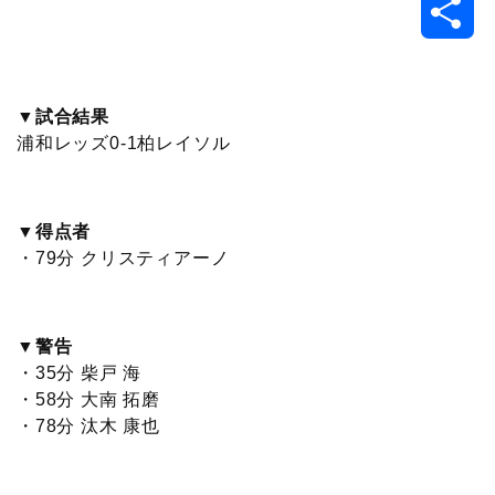
共
c
i
t
e
n
p
x
有
e
t
e
r
e
y
i
▼試合結果
浦和レッズ0-1柏レイソル
b
t
n
n
L
o
e
a
o
i
▼得点者
o
r
t
n
・79分 クリスティアーノ
k
e
k
▼警告
・35分 柴戸 海
・58分 大南 拓磨
・78分 汰木 康也