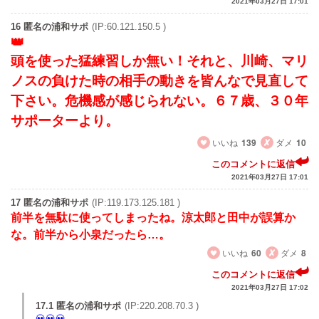
2021年03月27日 17:01
16 匿名の浦和サポ
(IP:60.121.150.5 )
頭を使った猛練習しか無い！それと、川崎、マリ
ノスの負けた時の相手の動きを皆んなで見直して
下さい。危機感が感じられない。６７歳、３０年
サポーターより。
いいね
139
ダメ
10
このコメントに返信
2021年03月27日 17:01
17 匿名の浦和サポ
(IP:119.173.125.181 )
前半を無駄に使ってしまったね。涼太郎と田中が誤算か
な。前半から小泉だったら…。
いいね
60
ダメ
8
このコメントに返信
2021年03月27日 17:02
17.1 匿名の浦和サポ
(IP:220.208.70.3 )