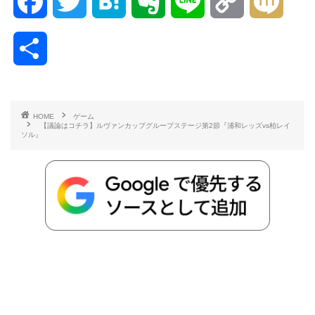
F
T
H
E
L
C
M
a
w
a
v
i
o
i
共
c
i
t
e
n
p
x
有
e
t
e
r
e
y
i
HOME
ゲーム
【議論はコチラ】ルヴァンカップグループステージ第2節『浦和レッズvs柏レイ
b
t
n
n
L
ソル』
o
e
a
o
i
o
r
t
n
k
e
k