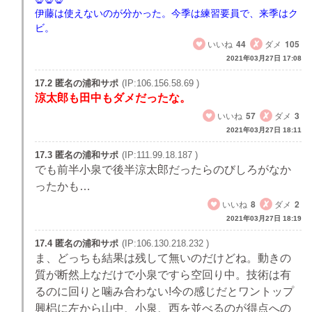
伊藤は使えないのが分かった。今季は練習要員で、来季はク
ビ。
いいね
44
ダメ
105
2021年03月27日 17:08
17.2 匿名の浦和サポ
(IP:106.156.58.69 )
涼太郎も田中もダメだったな。
いいね
57
ダメ
3
2021年03月27日 18:11
17.3 匿名の浦和サポ
(IP:111.99.18.187 )
でも前半小泉で後半涼太郎だったらのびしろがなか
ったかも…
いいね
8
ダメ
2
2021年03月27日 18:19
17.4 匿名の浦和サポ
(IP:106.130.218.232 )
ま、どっちも結果は残して無いのだけどね。動きの
質が断然上なだけで小泉ですら空回り中。技術は有
るのに回りと噛み合わない!今の感じだとワントップ
興梠に左から山中、小泉、西を並べるのが得点への