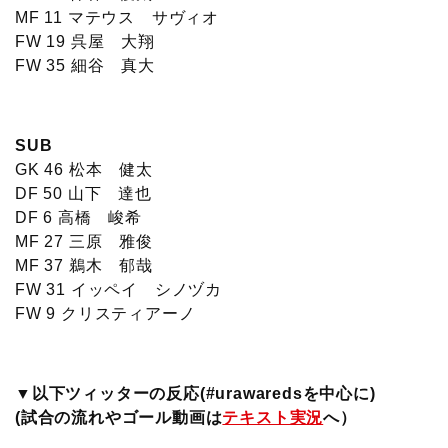
MF 11 マテウス サヴィオ
FW 19 呉屋 大翔
FW 35 細谷 真大
SUB
GK 46 松本 健太
DF 50 山下 達也
DF 6 高橋 峻希
MF 27 三原 雅俊
MF 37 鵜木 郁哉
FW 31 イッペイ シノヅカ
FW 9 クリスティアーノ
▼以下ツィッターの反応(#urawaredsを中心に)
(試合の流れやゴール動画は
テキスト実況
へ）