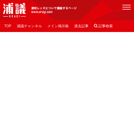
[浦議]浦和レッズについて議論するページ
TOP
浦議チャンネル
メイン掲示板
過去記事

記事検索