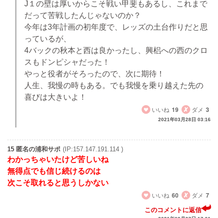
J１の壁は厚いからこそ戦い甲斐もあるし、これまで
だって苦戦したんじゃないのか？
今年は3年計画の初年度で、レッズの土台作りだと思
っているが、
4バックの秋本と西は良かったし、興梠への西のクロ
スもドンピシャだった！
やっと役者がそろったので、次に期待！
人生、我慢の時もある。でも我慢を乗り越えた先の
喜びは大きいよ！
いいね
19
ダメ
3
2021年03月28日 03:16
15 匿名の浦和サポ
(IP:157.147.191.114 )
わかっちゃいたけど苦しいね
無得点でも信じ続けるのは
次こそ取れると思うしかない
いいね
60
ダメ
7
このコメントに返信