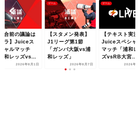
ム
ゲーム
ゲーム
スタメン発表】
【テキスト実況】
【試合前の議論
1リーグ第1節
Juiceスペシャル
コチラ】Juice
ガンバ大阪vs浦
マッチ「浦和レッ
ペシャルマッチ
レッズ」
ズvsRB大宮...
「浦和レッズvs.
2026年8月7日
2026年8月1日
2026年8