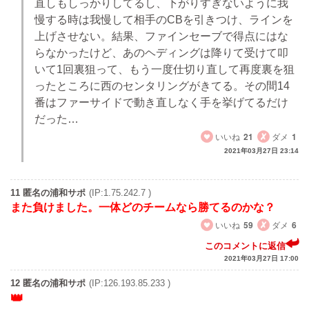
直しもしっかりしてるし、下がりすぎないように我
慢する時は我慢して相手のCBを引きつけ、ラインを
上げさせない。結果、ファインセーブで得点にはな
らなかったけど、あのヘディングは降りて受けて叩
いて1回裏狙って、もう一度仕切り直して再度裏を狙
ったところに西のセンタリングがきてる。その間14
番はファーサイドで動き直しなく手を挙げてるだけ
だった…
いいね
21
ダメ
1
2021年03月27日 23:14
11 匿名の浦和サポ
(IP:1.75.242.7 )
また負けました。一体どのチームなら勝てるのかな？
いいね
59
ダメ
6
このコメントに返信
2021年03月27日 17:00
12 匿名の浦和サポ
(IP:126.193.85.233 )