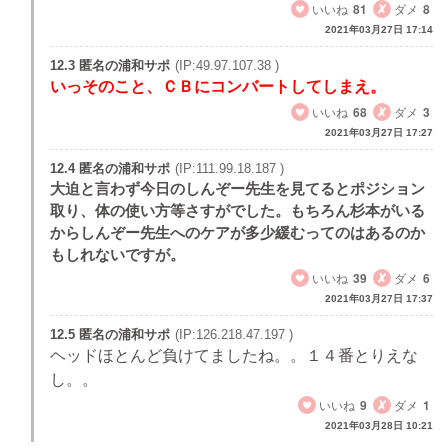
いいね
81
ダメ
8
2021年03月27日 17:14
12.3 匿名の浦和サポ
(IP:49.97.107.38 )
いっそのこと、ＣＢにコンバートしてしまえ。
いいね
68
ダメ
3
2021年03月27日 17:27
12.4 匿名の浦和サポ
(IP:111.99.18.187 )
大迫と言わず今日のしんぞー先生を見てるとポジション
取り、体の使い方等さすがでした。もちろん杉本がいる
からしんぞー先生へのケアが多少緩むってのはあるのか
もしれないですが。
いいね
39
ダメ
6
2021年03月27日 17:37
12.5 匿名の浦和サポ
(IP:126.218.47.197 )
ヘッドほとんど負けてましたね。。１４番とりえな
し。。
いいね
9
ダメ
1
2021年03月28日 10:21