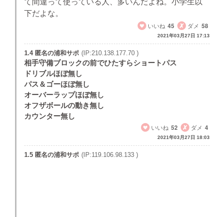
て間違って使っている人、多いんだよね。小学生以
下だよな。
いいね
45
ダメ
58
2021年03月27日 17:13
1.4 匿名の浦和サポ
(IP:210.138.177.70 )
相手守備ブロックの前でひたすらショートパス
ドリブルほぼ無し
パス＆ゴーほぼ無し
オーバーラップほぼ無し
オフザボールの動き無し
カウンター無し
いいね
52
ダメ
4
2021年03月27日 18:03
1.5 匿名の浦和サポ
(IP:119.106.98.133 )
リカでないといけない根拠って何なの？
そろそろ言い訳も苦しいぞ。
結果が全く出ていないから。
一点もないようでは流石に擁護も厳しい。