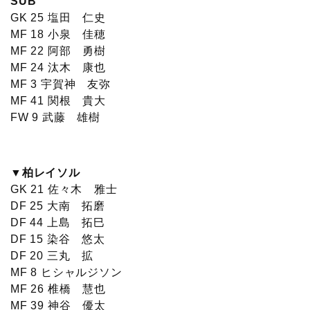
SUB
GK 25 塩田 仁史
MF 18 小泉 佳穂
MF 22 阿部 勇樹
MF 24 汰木 康也
MF 3 宇賀神 友弥
MF 41 関根 貴大
FW 9 武藤 雄樹
▼柏レイソル
GK 21 佐々木 雅士
DF 25 大南 拓磨
DF 44 上島 拓巳
DF 15 染谷 悠太
DF 20 三丸 拡
MF 8 ヒシャルジソン
MF 26 椎橋 慧也
MF 39 神谷 優太