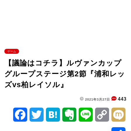
ゲーム
【議論はコチラ】ルヴァンカップ
グループステージ第2節『浦和レッ
ズvs柏レイソル』
443
2021年3月27日
F
T
H
E
L
C
M
a
w
a
v
i
o
i