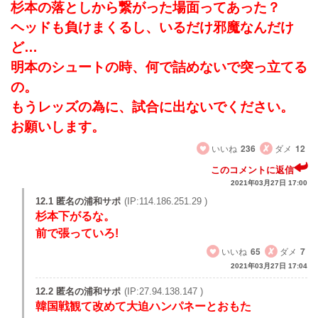
杉本の落としから繋がった場面ってあった？
ヘッドも負けまくるし、いるだけ邪魔なんだけ
ど…
明本のシュートの時、何で詰めないで突っ立てる
の。
もうレッズの為に、試合に出ないでください。
お願いします。
いいね
236
ダメ
12
このコメントに返信
2021年03月27日 17:00
12.1 匿名の浦和サポ
(IP:114.186.251.29 )
杉本下がるな。
前で張っていろ!
いいね
65
ダメ
7
2021年03月27日 17:04
12.2 匿名の浦和サポ
(IP:27.94.138.147 )
韓国戦観て改めて大迫ハンパネーとおもた