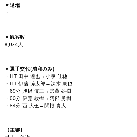
▼退場
・
▼観客数
8,024人
▼選手交代(浦和のみ)
・HT 田中 達也→小泉 佳穂
・HT 伊藤 涼太郎→汰木 康也
・69分 興梠 慎三→武藤 雄樹
・80分 伊藤 敦樹→阿部 勇樹
・84分 西 大伍→関根 貴大
【主審】