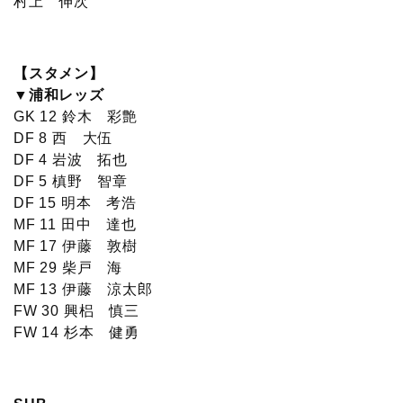
村上 伸次
【スタメン】
▼浦和レッズ
GK 12 鈴木 彩艶
DF 8 西 大伍
DF 4 岩波 拓也
DF 5 槙野 智章
DF 15 明本 考浩
MF 11 田中 達也
MF 17 伊藤 敦樹
MF 29 柴戸 海
MF 13 伊藤 涼太郎
FW 30 興梠 慎三
FW 14 杉本 健勇