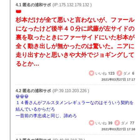
4.1 匿名の浦和サポ
(IP:175.132.179.132 )
杉本だけが全て悪いと言わないが、ファール
になったけど後半４０分に武藤が左サイドの
裏を取ったときにファーサイドにいた杉本が
全く動き出しが無かったのは驚いた。ニアに
走り出すかと思いきや大外でジョギングして
るとか…
いいね
123
ダメ
6
2021年03月27日 17:17
4.2 匿名の浦和サポ
(IP:39.110.203.226 )
１４番さんがフルスタメンレギュラーなのはそういう契約を
結んでいるからだろ
一昔前の李忠成と同じ、諦めろ
いいね
39
ダメ
77
2021年03月27日 17:38