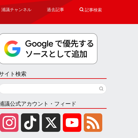
浦議チャンネル
過去記事

記事検索
サイト検索
浦議公式アカウント・フィード
I
T
X
Y
F