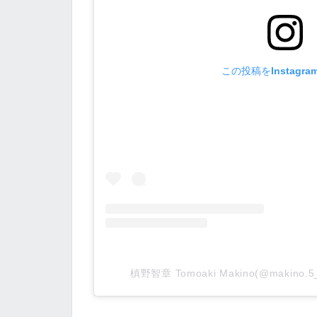
この投稿をInstagr
槙野智章 Tomoaki Makino(@makino.