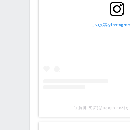
この投稿をInstagr
宇賀神 友弥(@ugajin.no