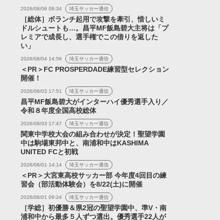
2026/08/06 08:34
埼玉サッカー通信
［総体］ボランチ起用で攻撃を牽引、惜しいミ
ドルシュートも…。昌平MF飯島碧大主将は「プ
レミアで成長し、選手権でこの借りを返した
い」
2026/08/04 14:56
埼玉サッカー通信
＜PR＞FC PROSPERDADE練習型セレクション
開催！
2026/08/03 17:51
埼玉サッカー通信
昌平MF飯島碧大がインターハイ優秀選手入り／
令和８年度全国高校総体
2026/08/03 17:47
埼玉サッカー通信
関東中学校大会の組み合わせが決定！聖望学園
中は駒場東邦中と、南浦和中はKASHIMA
UNITED FCと初戦
2026/08/01 14:14
埼玉サッカー通信
＜PR＞大宮東高校サッカー部 今年度4回目の練
習会（部活動体験会）を8/22(土)に開催
2026/08/01 09:24
埼玉サッカー通信
［学総］初優勝＆県2冠の聖望学園中、準V・南
浦和中から最多５人ずつ選出。優秀選手22人が