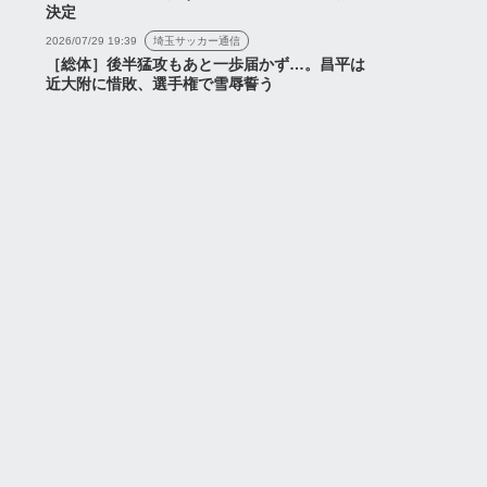
決定
2026/07/29 19:39
埼玉サッカー通信
［総体］後半猛攻もあと一歩届かず…。昌平は
近大附に惜敗、選手権で雪辱誓う