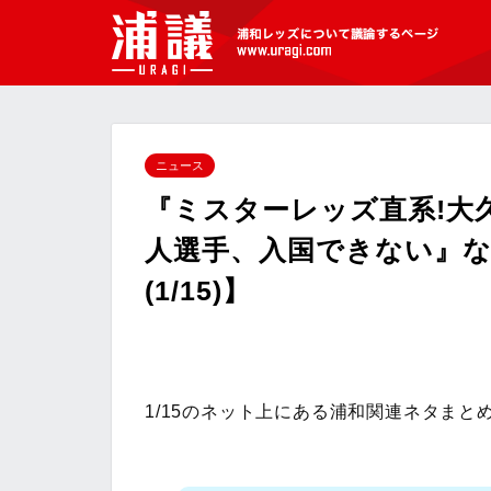
[浦議]浦和レッズについて議論するペ
ージ
ニュース
『ミスターレッズ直系!大
人選手、入国できない』
(1/15)】
1/15のネット上にある浦和関連ネタまと