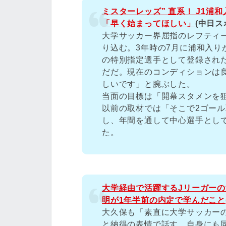
ミスターレッズ” 直系！ J1
「早く始まってほしい」
(中日ス
大学サッカー界屈指のレフティー
り込む。3年時の7月に浦和入り
の特別指定選手として登録され
だだ。現在のコンディションは
しいです」と腕ぶした。
当面の目標は「開幕スタメンを
以前の取材では「そこで2ゴー
し、年間を通して中心選手とし
た。
大学経由で活躍するJリーガー
明が1年半前の内定で学んだこと
大久保も「素直に大学サッカー
と納得の表情で話す。自身にも