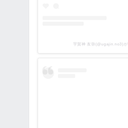
宇賀神 友弥(@ugajin.no