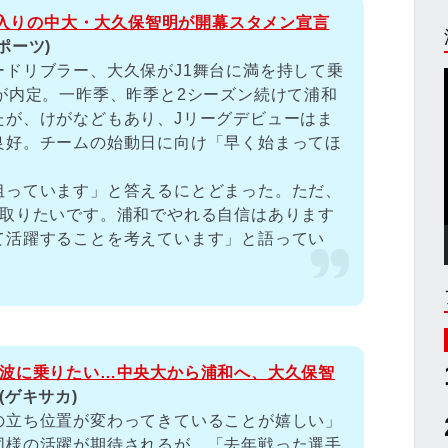
浦和入りの中大・大久保智明が開幕スタメン宣言
ポーツ)
ドリブラー、大久保がJ1舞台に満を持して乗
が内定。一昨季、昨季と2シーズン続けて浦和
たが、けがなどもあり、Jリーグデビューはま
良好。チームの始動日に向け「早く始まってほ
狙っています」と答えるにとどまった。ただ、
ル取りたいです。浦和でやれる自信はあります
て活躍することを考えています」と語ってい
の波に乗りたい…中央大から浦和へ、大久保智
(ゲキサカ)
の立ち位置が変わってきていることが嬉しい」
同様の活躍が期待されるが、「去年戦った選手