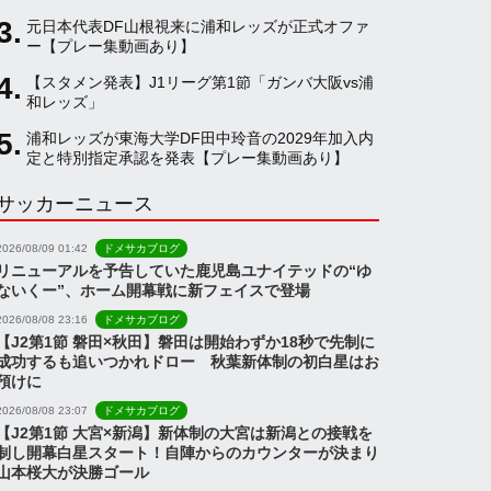
元日本代表DF山根視来に浦和レッズが正式オファ
a
ー【プレー集動画あり】
【スタメン発表】J1リーグ第1節「ガンバ大阪vs浦
和レッズ」
n
浦和レッズが東海大学DF田中玲音の2029年加入内
定と特別指定承認を発表【プレー集動画あり】
n
サッカーニュース
e
2026/08/09 01:42
ドメサカブログ
リニューアルを予告していた鹿児島ユナイテッドの“ゆ
ないくー”、ホーム開幕戦に新フェイスで登場
l
2026/08/08 23:16
ドメサカブログ
【J2第1節 磐田×秋田】磐田は開始わずか18秒で先制に
成功するも追いつかれドロー 秋葉新体制の初白星はお
預けに
2026/08/08 23:07
ドメサカブログ
【J2第1節 大宮×新潟】新体制の大宮は新潟との接戦を
制し開幕白星スタート！自陣からのカウンターが決まり
山本桜大が決勝ゴール