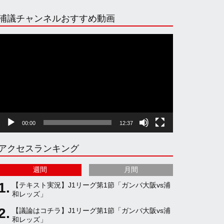
n
i
o
e
浦議チャンネルおすすめ動画
s
k
u
e
動
画
プ
t
T
T
d
レ
ー
ヤ
a
o
u
ー
00:00
12:37
g
k
b
アクセスランキング
r
e
週間
月間
a
C
【テキスト実況】J1リーグ第1節「ガンバ大阪vs浦
和レッズ」
【議論はコチラ】J1リーグ第1節「ガンバ大阪vs浦
m
h
和レッズ」