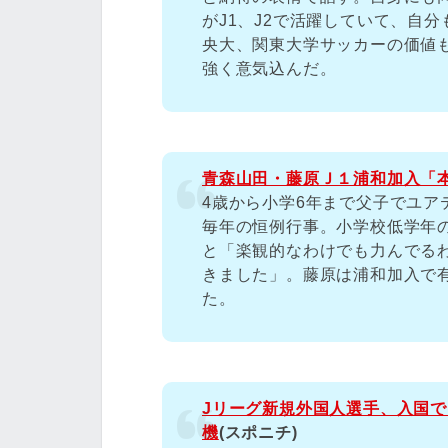
がJ1、J2で活躍していて、自
央大、関東大学サッカーの価値
強く意気込んだ。
青森山田・藤原Ｊ１浦和加入「
4歳から小学6年まで父子でユ
毎年の恒例行事。小学校低学年
と「楽観的なわけでも力んでる
きました」。藤原は浦和加入で有
た。
Jリーグ新規外国人選手、入国で
機
(スポニチ)