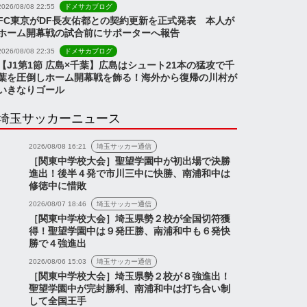
2026/08/08 22:55
ドメサカブログ
FC東京がDF長友佑都との契約更新を正式発表 本人が
ホーム開幕戦の試合前にサポーターへ報告
2026/08/08 22:35
ドメサカブログ
【J1第1節 広島×千葉】広島はシュート21本の猛攻で千
葉を圧倒しホーム開幕戦を飾る！海外から復帰の川村が
いきなりゴール
埼玉サッカーニュース
2026/08/08 16:21
埼玉サッカー通信
［関東中学校大会］聖望学園中が初出場で決勝
進出！後半４発で市川三中に快勝、南浦和中は
修徳中に惜敗
2026/08/07 18:46
埼玉サッカー通信
［関東中学校大会］埼玉県勢２校が全国切符獲
得！聖望学園中は９発圧勝、南浦和中も６発快
勝で４強進出
2026/08/06 15:03
埼玉サッカー通信
［関東中学校大会］埼玉県勢２校が８強進出！
聖望学園中が完封勝利、南浦和中は打ち合い制
して全国王手