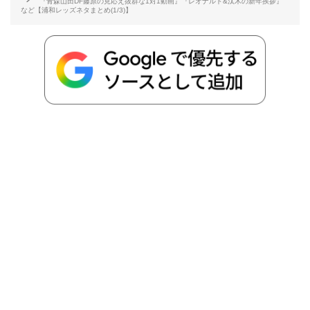
『青森山田DF藤原の見応え抜群な1対1動画』『レオナルド&汰木の新年挨拶』
b
t
n
n
L
など【浦和レッズネタまとめ(1/3)】
o
e
a
o
i
o
r
t
n
k
e
k