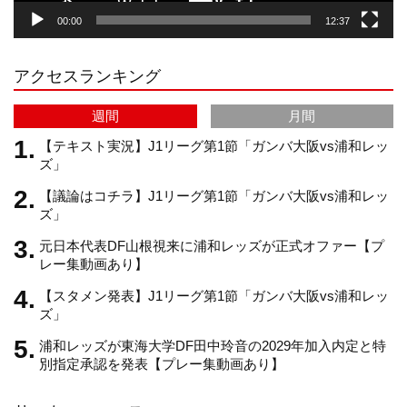
00:00
12:37
r
e
アクセスランキング
a
C
週間
月間
m
h
【テキスト実況】J1リーグ第1節「ガンバ大阪vs浦和レッ
ズ」
【議論はコチラ】J1リーグ第1節「ガンバ大阪vs浦和レッ
a
ズ」
元日本代表DF山根視来に浦和レッズが正式オファー【プ
n
レー集動画あり】
【スタメン発表】J1リーグ第1節「ガンバ大阪vs浦和レッ
n
ズ」
浦和レッズが東海大学DF田中玲音の2029年加入内定と特
e
別指定承認を発表【プレー集動画あり】