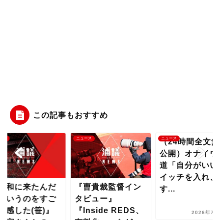
この記事もおすすめ
ース
ニュース
ニュース
（24時間全文無
公開）オナイウ
道「自分がいい
イッチを入れ、
浦和に来たんだ
『曺貴裁監督イン
す...
というのをすご
タビュー』
実感した(笹)』
『Inside REDS、
2026年7月