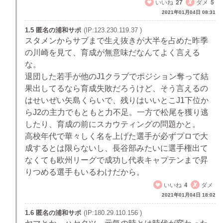
いいね
27
ダメ
5
2021年01月04日 08:31
1.5 匿名の浦和サポ
(IP:123.230.119.37 )
スタメンからサブまで生え抜きが大半を占めた昨季
の川崎を見て、育成が無意味だなんてよく言える
な。
退団した若手が他のJ1クラブでポジション奪って結
果出してるなら育成失敗だろうけど、そう言えるの
はせいぜい矢島くらいで、残りはいいとこJ1下位か
らJ2の主力でもともと力不足。一方で松尾を獲り逃
したり、育成の前にスカウティングの問題かと。
高校年代で華々しく名を上げた選手が必ずプロで大
成するとは限らないし、長谷部みたいに選手権出て
なくても欧州リーグで成功し代表キャプテンまで昇
りつめる選手もいるわけだから。
いいね
4
ダメ
2021年01月04日 18:02
1.6 匿名の浦和サポ
(IP:180.29.110.156 )