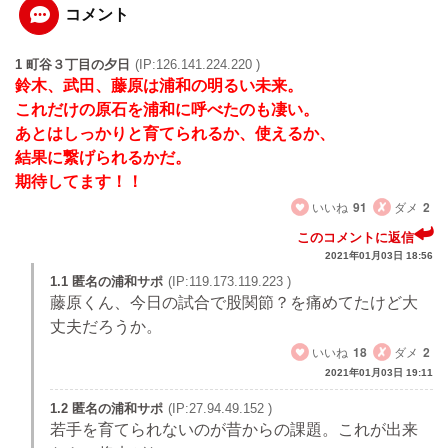
コメント
1 町谷３丁目の夕日
(IP:126.141.224.220 )
鈴木、武田、藤原は浦和の明るい未来。
これだけの原石を浦和に呼べたのも凄い。
あとはしっかりと育てられるか、使えるか、
結果に繋げられるかだ。
期待してます！！
いいね
91
ダメ
2
このコメントに返信
2021年01月03日 18:56
1.1 匿名の浦和サポ
(IP:119.173.119.223 )
藤原くん、今日の試合で股関節？を痛めてたけど大
丈夫だろうか。
いいね
18
ダメ
2
2021年01月03日 19:11
1.2 匿名の浦和サポ
(IP:27.94.49.152 )
若手を育てられないのが昔からの課題。これが出来