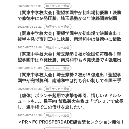
2026/08/09 16:01
埼玉サッカー通信
［関東中学校大会］聖望学園中が初出場初優勝！決勝
で修徳中に９発圧勝、埼玉県勢が２年連続関東制覇
2026/08/08 16:21
埼玉サッカー通信
［関東中学校大会］聖望学園中が初出場で決勝進出！
後半４発で市川三中に快勝、南浦和中は修徳中に惜敗
2026/08/07 18:46
埼玉サッカー通信
［関東中学校大会］埼玉県勢２校が全国切符獲得！聖
望学園中は９発圧勝、南浦和中も６発快勝で４強進出
2026/08/06 15:03
埼玉サッカー通信
［関東中学校大会］埼玉県勢２校が８強進出！聖望学
園中が完封勝利、南浦和中は打ち合い制して全国王手
2026/08/06 08:34
埼玉サッカー通信
［総体］ボランチ起用で攻撃を牽引、惜しいミドルシ
ュートも…。昌平MF飯島碧大主将は「プレミアで成長
し、選手権でこの借りを返したい」
2026/08/04 14:56
埼玉サッカー通信
＜PR＞FC PROSPERDADE練習型セレクション開催！