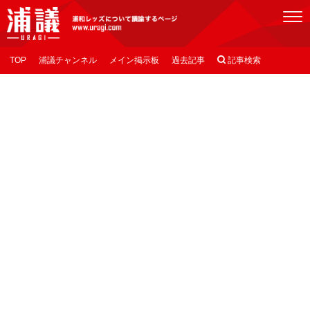
[浦議]浦和レッズについて議論するページ
TOP
浦議チャンネル
メイン掲示板
過去記事

記事検索