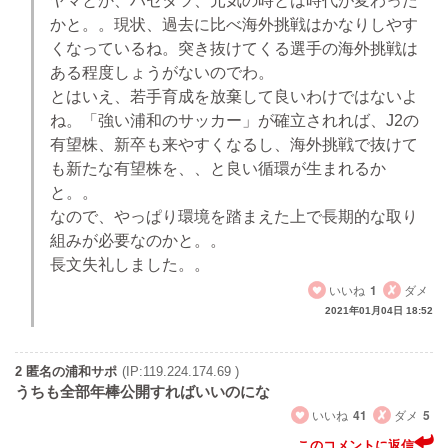
ヤマとか、ハセタツ、元気の時とは時代が変わった
かと。。現状、過去に比べ海外挑戦はかなりしやす
くなっているね。突き抜けてくる選手の海外挑戦は
ある程度しょうがないのでわ。
とはいえ、若手育成を放棄して良いわけではないよ
ね。「強い浦和のサッカー」が確立されれば、J2の
有望株、新卒も来やすくなるし、海外挑戦で抜けて
も新たな有望株を、、と良い循環が生まれるか
と。。
なので、やっぱり環境を踏まえた上で長期的な取り
組みが必要なのかと。。
長文失礼しました。。
いいね
1
ダメ
2021年01月04日 18:52
2 匿名の浦和サポ
(IP:119.224.174.69 )
うちも全部年棒公開すればいいのにな
いいね
41
ダメ
5
このコメントに返信