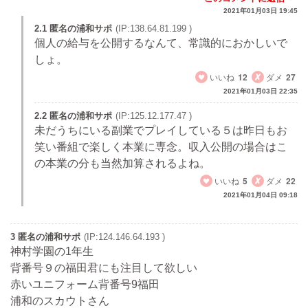
2021年01月03日 19:45
2.1 匿名の浦和サポ
(IP:138.64.81.199 )
個人の給与を公開するなんて、常識的におかしいで
しょ。
いいね
12
ダメ
27
2021年01月03日 22:35
2.2 匿名の浦和サポ
(IP:125.12.177.47 )
未だうちにいる副業でプレイしている５は昨日もお
笑い番組で楽しく本業に専念。収入公開の場合はこ
の本業の分も当然加算されるよね。
いいね
5
ダメ
22
2021年01月04日 09:18
3 匿名の浦和サポ
(IP:124.146.64.193 )
神村学園の1年生
背番号９の福田君にも注目して欲しい
赤いユニフォーム背番号9福田
浦和のスカウトさん