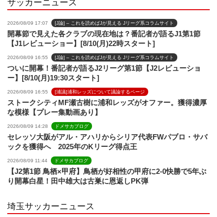
サッカーニュース
l
2026/08/09 17:07
[J論] – これを読めばJが見える Jリーグ系コラムサイト
開幕節で見えた各クラブの現在地は？番記者が語るJ1第1節
【J1レビューショー】[8/10(月)22時スタート]
2026/08/09 16:55
[J論] – これを読めばJが見える Jリーグ系コラムサイト
ついに開幕！番記者が語るJ2リーグ第1節【J2レビューショ
ー】[8/10(月)19:30スタート]
2026/08/09 16:55
[浦議]浦和レッズについて議論するページ
ストークシティMF瀬古樹に浦和レッズがオファー。獲得濃厚
な模様【プレー集動画あり】
2026/08/09 14:28
ドメサカブログ
セレッソ大阪がアル・アハリからシリア代表FWパブロ・サバ
ックを獲得へ 2025年のKリーグ得点王
2026/08/09 11:44
ドメサカブログ
【J2第1節 鳥栖×甲府】鳥栖が好相性の甲府に2-0快勝で5年ぶ
り開幕白星！田中雄大は古巣に恩返しPK弾
埼玉サッカーニュース