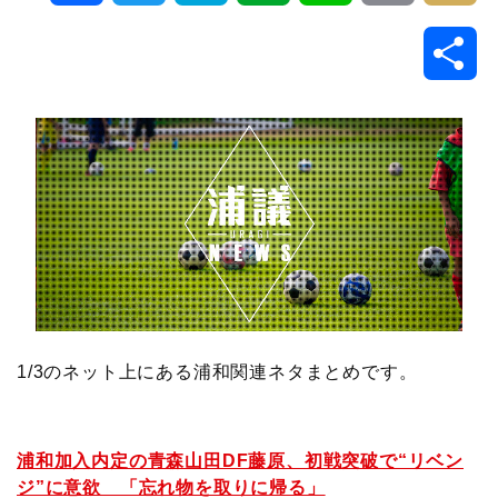
a
w
a
v
i
o
i
共
c
i
t
e
n
p
x
有
e
t
e
r
e
y
i
b
t
n
n
L
o
e
a
o
i
o
r
t
n
k
e
k
1/3のネット上にある浦和関連ネタまとめです。
浦和加入内定の青森山田DF藤原、初戦突破で“リベン
ジ”に意欲 「忘れ物を取りに帰る」