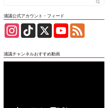
浦議公式アカウント・フィード
I
T
X
Y
F
n
i
o
e
浦議チャンネルおすすめ動画
s
k
u
e
動
画
プ
t
T
T
d
レ
ー
a
o
u
ヤ
ー
g
k
b