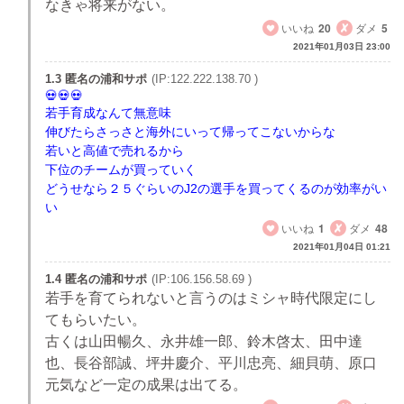
なきゃ将来がない。
いいね
20
ダメ
5
2021年01月03日 23:00
1.3 匿名の浦和サポ
(IP:122.222.138.70 )
若手育成なんて無意味
伸びたらさっさと海外にいって帰ってこないからな
若いと高値で売れるから
下位のチームが買っていく
どうせなら２５ぐらいのJ2の選手を買ってくるのが効率がい
い
いいね
1
ダメ
48
2021年01月04日 01:21
1.4 匿名の浦和サポ
(IP:106.156.58.69 )
若手を育てられないと言うのはミシャ時代限定にし
てもらいたい。
古くは山田暢久、永井雄一郎、鈴木啓太、田中達
也、長谷部誠、坪井慶介、平川忠亮、細貝萌、原口
元気など一定の成果は出てる。