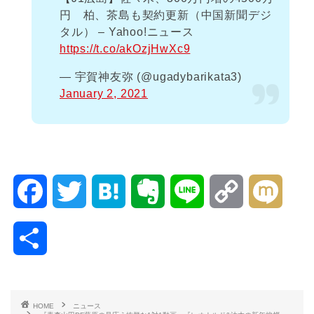
円 柏、茶島も契約更新（中国新聞デジ
タル） – Yahoo!ニュース
https://t.co/akOzjHwXc9
— 宇賀神友弥 (@ugadybarikata3)
January 2, 2021
F
T
H
E
L
C
M
a
w
a
v
i
o
i
共
c
i
t
e
n
p
x
有
e
t
e
r
e
y
i
HOME
ニュース