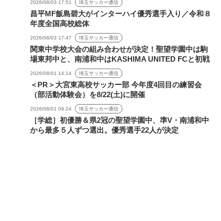
2026/08/03 17:51
埼玉サッカー通信
昌平MF飯島碧大がインターハイ優秀選手入り／令和８
年度全国高校総体
2026/08/03 17:47
埼玉サッカー通信
関東中学校大会の組み合わせが決定！聖望学園中は駒
場東邦中と、南浦和中はKASHIMA UNITED FCと初戦
2026/08/01 14:14
埼玉サッカー通信
＜PR＞大宮東高校サッカー部 今年度4回目の練習会
（部活動体験会）を8/22(土)に開催
2026/08/01 09:24
埼玉サッカー通信
［学総］初優勝＆県2冠の聖望学園中、準V・南浦和中
から最多５人ずつ選出。優秀選手22人が決定