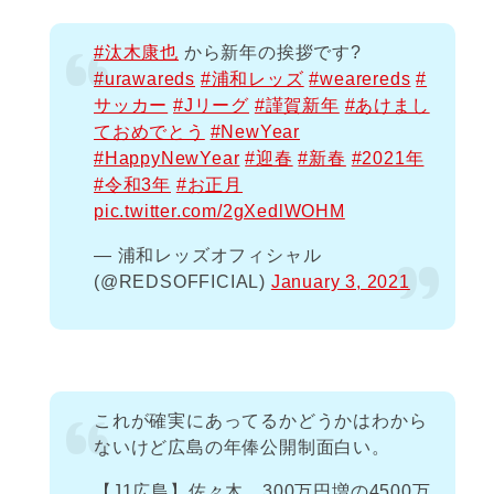
#汰木康也
から新年の挨拶です?
#urawareds
#浦和レッズ
#wearereds
#
サッカー
#Jリーグ
#謹賀新年
#あけまし
ておめでとう
#NewYear
#HappyNewYear
#迎春
#新春
#2021年
#令和3年
#お正月
pic.twitter.com/2gXedlWOHM
— 浦和レッズオフィシャル
(@REDSOFFICIAL)
January 3, 2021
これが確実にあってるかどうかはわから
ないけど広島の年俸公開制面白い。
【J1広島】佐々木、300万円増の4500万