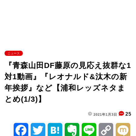
ニュース
『青森山田DF藤原の見応え抜群な1
対1動画』『レオナルド&汰木の新
年挨拶』など【浦和レッズネタま
とめ(1/3)】
25
2021年1月3日
F
T
H
E
L
C
M