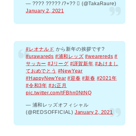
— ???? ????? /?+??  (@TakaRaure)
January 2, 2021
#レオナルド
から新年の挨拶です?
#urawareds
#浦和レッズ
#wearereds
#
サッカー
#Jリーグ
#謹賀新年
#あけまし
ておめでとう
#NewYear
#HappyNewYear
#迎春
#新春
#2021年
#令和3年
#お正月
pic.twitter.com/tFBhn0NtNQ
— 浦和レッズオフィシャル
(@REDSOFFICIAL)
January 2, 2021