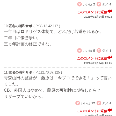
いいね
2
ダメ
4
このコメントに返信
2021年01月04日 07:23
10 匿名の浦和サポ
(IP:36.12.42.117 )
一年目はロドリゲス体制で、どれだけ若返られるか。
二年目に優勝争い。
三ヵ年計画の修正ですな。
いいね
5
ダメ
1
このコメントに返信
2021年01月04日 09:25
11 匿名の浦和サポ
(IP:112.70.87.125 )
青森山田の監督が、藤原は「今プロでできる！」って言い
ました。
CB、外国人はやめて、藤原の可能性に期待したら？
リザーブでいいから。
いいね
12
ダメ
4
このコメントに返信
2021年01月04日 09:56