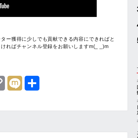
ーター獲得に少しでも貢献できる内容にできればと
ればチャンネル登録をお願いしますm(_ _)m
C
M
共
o
i
有
p
x
y
i