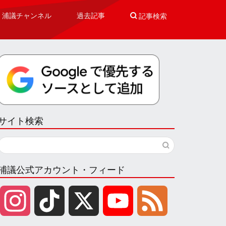
浦議チャンネル
過去記事

記事検索
サイト検索
浦議公式アカウント・フィード
I
T
X
Y
F