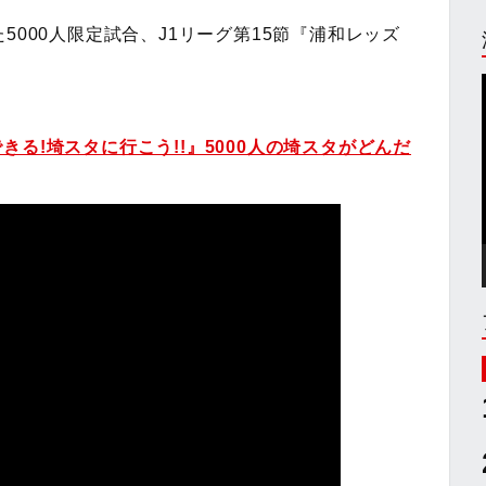
5000人限定試合、J1リーグ第15節『浦和レッズ
。
る!埼スタに行こう!!』5000人の埼スタがどんだ