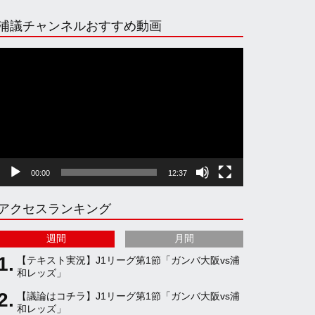
n
i
o
e
浦議チャンネルおすすめ動画
s
k
u
e
動
画
プ
t
T
T
d
レ
ー
ヤ
a
o
u
ー
00:00
12:37
g
k
b
アクセスランキング
r
e
週間
月間
a
C
【テキスト実況】J1リーグ第1節「ガンバ大阪vs浦
和レッズ」
【議論はコチラ】J1リーグ第1節「ガンバ大阪vs浦
m
h
和レッズ」