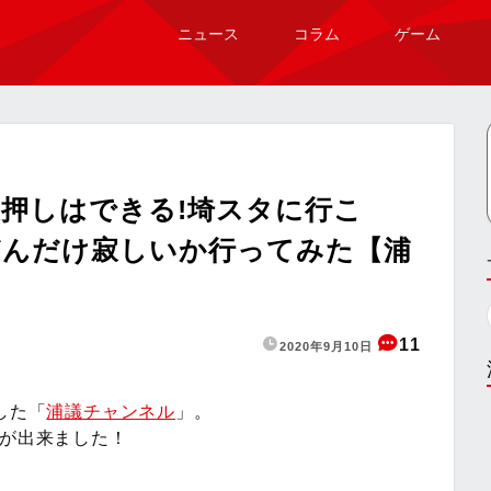
ニュース
コラム
ゲーム
押しはできる!埼スタに行こ
がどんだけ寂しいか行ってみた【浦
11
2020年9月10日
した「
浦議チャンネル
」。
画が出来ました！