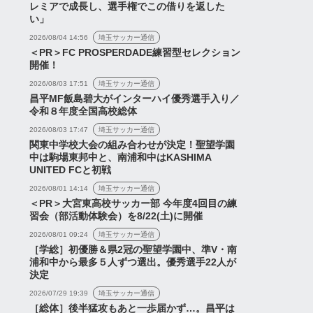
レミアで成長し、選手権でこの借りを返した
い」
2026/08/04 14:56
埼玉サッカー通信
＜PR＞FC PROSPERDADE練習型セレクション
開催！
2026/08/03 17:51
埼玉サッカー通信
昌平MF飯島碧大がインターハイ優秀選手入り／
令和８年度全国高校総体
2026/08/03 17:47
埼玉サッカー通信
関東中学校大会の組み合わせが決定！聖望学園
中は駒場東邦中と、南浦和中はKASHIMA
UNITED FCと初戦
2026/08/01 14:14
埼玉サッカー通信
＜PR＞大宮東高校サッカー部 今年度4回目の練
習会（部活動体験会）を8/22(土)に開催
2026/08/01 09:24
埼玉サッカー通信
［学総］初優勝＆県2冠の聖望学園中、準V・南
浦和中から最多５人ずつ選出。優秀選手22人が
決定
2026/07/29 19:39
埼玉サッカー通信
［総体］後半猛攻もあと一歩届かず…。昌平は