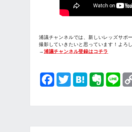
浦議チャンネルでは、新しいレッズサポ
撮影していきたいと思っています！よろしけ
→
浦議チャンネル登録はコチラ
F
T
H
E
L
a
w
a
v
i
c
i
t
e
n
e
t
e
r
e