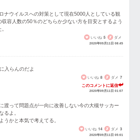
ロナウイルスへの対策として現在5000人としている観
の収容人数の50％のどちらか少ない方を目安とするよう
た。
いいね
5
ダメ
2020年09月11日 08:45
手に入らんのだよ
いいね
8
ダメ
7
このコメントに返信
2020年09月11日 01:07
に渡って問題点が一向に改善しない今の大槻サッカー
なるよ。
ようかと本気で考えてる。
いいね
14
ダメ
3
2020年09月11日 05:01