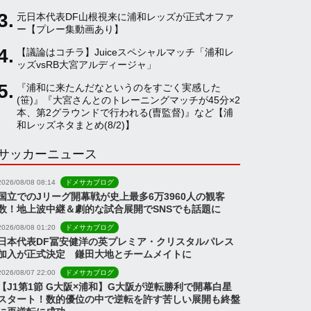
元日本代表DF山根視来に浦和レッズが正式オファ
a
ー【プレー集動画あり】
【議論はコチラ】Juiceスペシャルマッチ「浦和レ
ッズvsRB大宮アルディージャ」
n
『浦和に来たんだなというのをすごく実感した
(笹)』『大宮さんとのトレーニングマッチが45分×2
n
本、第2グラウンドで行われる(曺監督)』など【浦
和レッズネタまとめ(8/2)】
サッカーニュース
e
2026/08/08 08:14
ドメサカブログ
l
国立でのJリーグ開幕戦が史上最多6万3960人の観客
数！地上波中継＆劇的な試合展開でSNSでも話題に
2026/08/08 01:20
ドメサカブログ
日本代表DF冨安健洋の英プレミア・クリスタルパレス
加入が正式決定 鎌田大地とチームメイトに
2026/08/07 22:00
ドメサカブログ
【J1第1節 G大阪×浦和】G大阪が逆転勝利で開幕白星
スタート！数的優位の中で逆転を許す苦しい展開も終盤