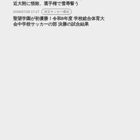
近大附に惜敗、選手権で雪辱誓う
2026/07/28 17:17
埼玉サッカー通信
聖望学園が初優勝！令和8年度 学校総合体育大
会中学校サッカーの部 決勝の試合結果