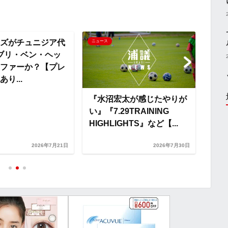
L
i
ズがチュニジア代
ニュース
ニュー
ブリ・ベン・ヘッ
n
ファーか？【プレ
り...
k
『水沼宏太が感じたやりが
【試
い』『7.29TRAINING
J1
HIGHLIGHTS』など【...
阪v
2026年7月21日
2026年7月30日