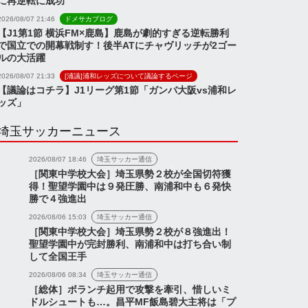
に再逆転に成功
2026/08/07 21:46
ドメサカブログ
【J1第1節 横浜FM×鹿島】鹿島が劇的すぎる逆転勝利
で国立での開幕戦制す！後半ATにチャヴリッチが2ゴー
浦和レッズがチュニジア代
ス
ニュース
ルの大活躍
表GKサブリ・ベン・ヘッ
2026/08/07 21:33
[浦議]浦和レッズについて議論するページ
センにオファーか？【プレ
【議論はコチラ】J1リーグ第1節「ガンバ大阪vs浦和レ
ッズ」
ー集動画あり...
埼玉サッカーニュース
合前の議論はコチラ】
リーグ第1節「ガンバ大
2026/08/07 18:46
埼玉サッカー通信
s浦和レッズ」
［関東中学校大会］埼玉県勢２校が全国切符獲
得！聖望学園中は９発圧勝、南浦和中も６発快
2026年8月7日
2026年7月21日
勝で４強進出
2026/08/06 15:03
埼玉サッカー通信
［関東中学校大会］埼玉県勢２校が８強進出！
聖望学園中が完封勝利、南浦和中は打ち合い制
して全国王手
2026/08/06 08:34
埼玉サッカー通信
［総体］ボランチ起用で攻撃を牽引、惜しいミ
ドルシュートも…。昌平MF飯島碧大主将は「プ