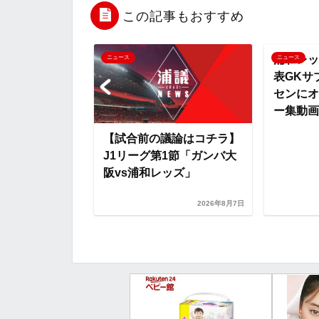
b
t
n
n
この記事もおすすめ
o
e
a
o
浦和レッ
ニュース
ニュース
表GKサ
o
r
t
センにオ
ー集動画あ
k
e
が感じたやりが
【試合前の議論はコチラ】
RAINING
J1リーグ第1節「ガンバ大
S』など【...
阪vs浦和レッズ」
2026年7月30日
2026年8月7日