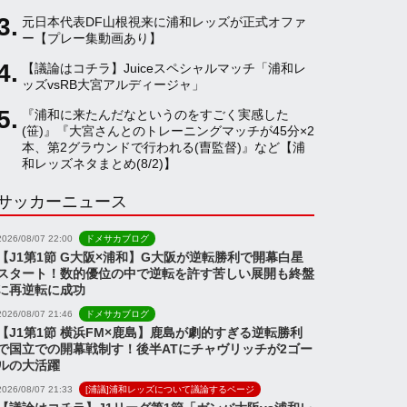
元日本代表DF山根視来に浦和レッズが正式オファ
a
ー【プレー集動画あり】
【議論はコチラ】Juiceスペシャルマッチ「浦和レ
ッズvsRB大宮アルディージャ」
n
『浦和に来たんだなというのをすごく実感した
(笹)』『大宮さんとのトレーニングマッチが45分×2
n
本、第2グラウンドで行われる(曺監督)』など【浦
和レッズネタまとめ(8/2)】
サッカーニュース
e
2026/08/07 22:00
ドメサカブログ
l
【J1第1節 G大阪×浦和】G大阪が逆転勝利で開幕白星
スタート！数的優位の中で逆転を許す苦しい展開も終盤
に再逆転に成功
2026/08/07 21:46
ドメサカブログ
【J1第1節 横浜FM×鹿島】鹿島が劇的すぎる逆転勝利
で国立での開幕戦制す！後半ATにチャヴリッチが2ゴー
ルの大活躍
2026/08/07 21:33
[浦議]浦和レッズについて議論するページ