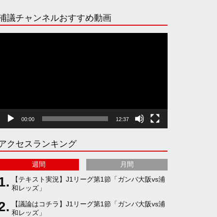
n
i
o
e
浦議チャンネルおすすめ動画
s
k
u
e
動
画
プ
t
T
T
d
レ
ー
ヤ
a
o
u
ー
00:00
12:37
g
k
b
アクセスランキング
r
e
週間
月間
a
C
【テキスト実況】J1リーグ第1節「ガンバ大阪vs浦
和レッズ」
【議論はコチラ】J1リーグ第1節「ガンバ大阪vs浦
m
h
和レッズ」