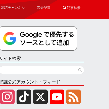
浦議チャンネル
過去記事

記事検索
サイト検索
浦議公式アカウント・フィード
I
T
X
Y
F