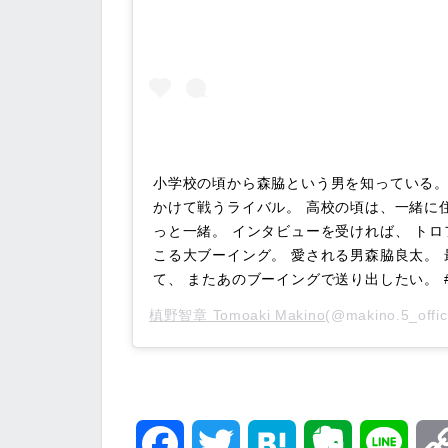
小学校の頃から森脇という男を知っている。
かけて戦うライバル。 高校の頃は、一緒に
っと一緒。 インタビューを受ければ、 ト
こる大ブーイング。 愛される男森脇良太。
て、 またあのブーイングで送り出したい。 
槙野智章 Tomoaki Makino
(@makino.5_of
F
T
H
E
L