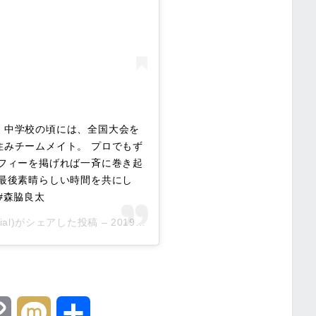
 中学校の頃には、全国大会を
住みチームメイト。 プロでもず
ロフィーを掲げれば一斉に巻き起
 最後素晴らしい時間を共にし
#森脇良太
ficial)がシェアした投稿 –
2019年12月月3日午前1時31分PST
C
M
共