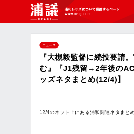
[浦議]浦和レッズについて議論するペ
ージ
ニュース
『大槻毅監督に続投要請
む』『J1残留→2年後のA
ッズネタまとめ(12/4)】
12/4のネット上にある浦和関連ネタまと