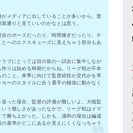
側がメディアに出していることが多いから、普
額面通りと見ていいのかなとは思う。
場合のポーズだったり、時間稼ぎだったり、チ
ことへのエクスキューズに見えちゃう部分もあ
クラブにとっては目の前の一試合に集中しなが
ム作りは始める時期だからね。リーグ戦が不本
らのこと。来季に向けて監督続投か交代かを早
ッカーのスタイルに合う選手の補強に動かなく
を送った場合、監督の評価が難しいよ。大槻監
という難しさがあったなかで、リーグ戦はイマ
まで勝ち上がった。しかも、浦和の場合は編成
価の基準がどこにあるか見えにくくなっちゃう