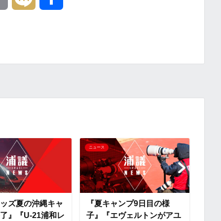
o
i
有
p
x
y
i
L
i
n
ニュース
ニュー
k
ッズ夏の沖縄キャ
『夏キャンプ9日目の様
『キ
了』『U-21浦和レ
子』『エヴェルトンがアユ
習動