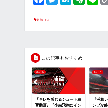
a
w
a
v
i
浦和レッズ
c
i
t
e
n
e
t
e
r
e
b
t
n
n
o
e
a
o
この記事もおすすめ
o
r
t
ニュース
ニュース
k
e
9日目の様
『キレを感じるシュート練
『浦和レ
ェルトンがアユ
習動画』『小森飛絢にイン
ンプが終