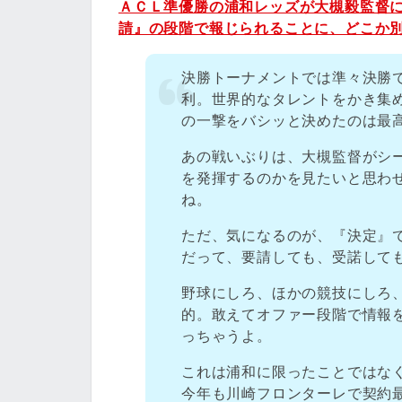
ＡＣＬ準優勝の浦和レッズが大槻毅監督
請』の段階で報じられることに、どこか
決勝トーナメントでは準々決勝
利。世界的なタレントをかき集
の一撃をバシッと決めたのは最
あの戦いぶりは、大槻監督がシ
を発揮するのかを見たいと思わ
ね。
ただ、気になるのが、『決定』
だって、要請しても、受諾して
野球にしろ、ほかの競技にしろ
的。敢えてオファー段階で情報
っちゃうよ。
これは浦和に限ったことではな
今年も川崎フロンターレで契約