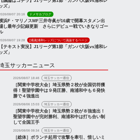
【議論はコチラ】J1リーグ第1節「ガンバ大阪vs浦和レ
ッズ」
2026/08/07 20:16
ドメサカブログ
横浜F・マリノスMF三井寺眞が16歳で開幕スタメン出
場し最年少記録更新 さらにデビュー戦でいきなりゴー
ル
2026/08/07 19:28
[浦議]浦和レッズについて議論するページ
【テキスト実況】J1リーグ第1節「ガンバ大阪vs浦和レ
ッズ」
埼玉サッカーニュース
2026/08/07 18:46
埼玉サッカー通信
［関東中学校大会］埼玉県勢２校が全国切符獲
得！聖望学園中は９発圧勝、南浦和中も６発快
勝で４強進出
2026/08/06 15:03
埼玉サッカー通信
［関東中学校大会］埼玉県勢２校が８強進出！
聖望学園中が完封勝利、南浦和中は打ち合い制
して全国王手
2026/08/06 08:34
埼玉サッカー通信
［総体］ボランチ起用で攻撃を牽引、惜しいミ