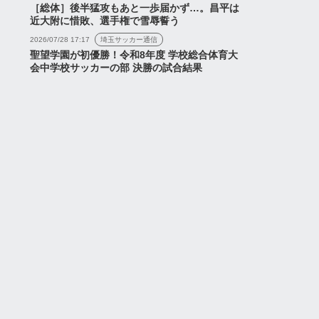
［総体］後半猛攻もあと一歩届かず…。昌平は
近大附に惜敗、選手権で雪辱誓う
2026/07/28 17:17
埼玉サッカー通信
聖望学園が初優勝！令和8年度 学校総合体育大
会中学校サッカーの部 決勝の試合結果