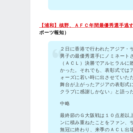
【浦和】槙野、ＡＦＣ年間最優秀選手逃
ポーツ報知）
２日に香港で行われたアジア・
男子の最優秀選手にノミネート
（ＡＣＬ）決勝でアルヒラルに
かった。それでも、表彰式では
ォーズに若い時に出させていた
舞台が上がったアジアの表彰式
クラブに感謝しかない」と語っ
中略
最終節のＧ大阪戦は１０点差以
ンに積み重ねたことをファン、
無冠に終わり、来季のＡＣＬ出