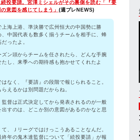
に続投要請。宮澤ミシェルがその裏側を読む「『要
別の意図を感じてしまう」
(週プレNEWS)
で上海上港、準決勝で広州恒大の中国勢に勝
め、中国代表も数多く揃うチームを相手に、蜂
高だったよ。
ーズン頭からチームを任されたら、どんな手腕
せたし、来季への期待感も抱かせてくれたよ
ではなく、『要請』の段階で報じられること。
もらえるかは別問題だからね。
、監督は正式決定してから発表されるのが一般
を出すのは、どこか別の意図があるのかなと思
くて、Ｊリーグではけっこうあることなんだ。
最終年の鬼木達監督について「続投要請」が報