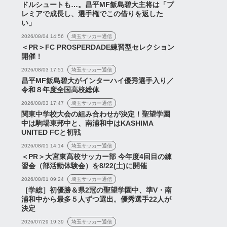
ドルシュートも…。昌平MF飯島碧大主将は「プ
レミアで成長し、選手権でこの借りを返した
い」
2026/08/04 14:56
埼玉サッカー通信
＜PR＞FC PROSPERDADE練習型セレクション
開催！
2026/08/03 17:51
埼玉サッカー通信
昌平MF飯島碧大がインターハイ優秀選手入り／
令和８年度全国高校総体
2026/08/03 17:47
埼玉サッカー通信
関東中学校大会の組み合わせが決定！聖望学園
中は駒場東邦中と、南浦和中はKASHIMA
UNITED FCと初戦
2026/08/01 14:14
埼玉サッカー通信
＜PR＞大宮東高校サッカー部 今年度4回目の練
習会（部活動体験会）を8/22(土)に開催
2026/08/01 09:24
埼玉サッカー通信
［学総］初優勝＆県2冠の聖望学園中、準V・南
浦和中から最多５人ずつ選出。優秀選手22人が
決定
2026/07/29 19:39
埼玉サッカー通信