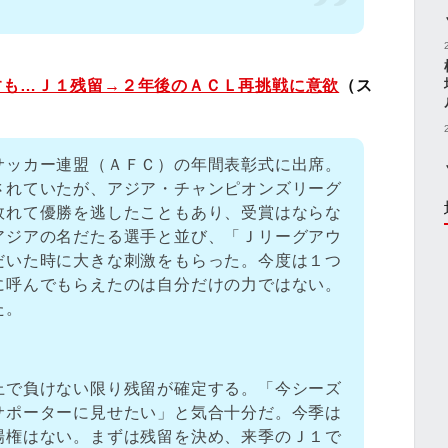
すも…Ｊ１残留→２年後のＡＣＬ再挑戦に意欲
（ス
サッカー連盟（ＡＦＣ）の年間表彰式に出席。
されていたが、アジア・チャンピオンズリーグ
敗れて優勝を逃したこともあり、受賞はならな
アジアの名だたる選手と並び、「Ｊリーグアウ
だいた時に大きな刺激をもらった。今度は１つ
に呼んでもらえたのは自分だけの力ではない。
た。
上で負けない限り残留が確定する。「今シーズ
サポーターに見せたい」と気合十分だ。今季は
場権はない。まずは残留を決め、来季のＪ１で