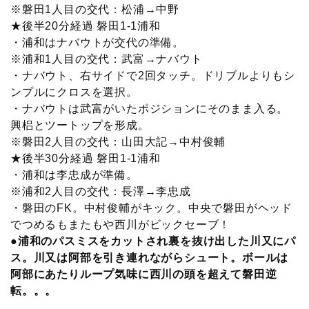
※磐田1人目の交代：松浦→中野
★後半20分経過 磐田1-1浦和
・浦和はナバウトが交代の準備。
※浦和1人目の交代：武富→ナバウト
・ナバウト、右サイドで2回タッチ。ドリブルよりもシ
ンプルにクロスを選択。
・ナバウトは武富がいたポジションにそのまま入る。
興梠とツートップを形成。
※磐田2人目の交代：山田大記→中村俊輔
★後半30分経過 磐田1-1浦和
・浦和は李忠成が準備。
※浦和2人目の交代：長澤→李忠成
・磐田のFK。中村俊輔がキック。中央で磐田がヘッド
でつめるもまたもや西川がビックセーブ！
●浦和のパスミスをカットされ裏を抜け出した川又にパ
ス。川又は阿部を引き連れながらシュート。ボールは
阿部にあたりループ気味に西川の頭を超えて磐田逆
転。。。