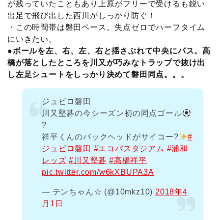
が残っていたこともあり上原がフリーで受けるも鋭い
出足で飛び出した西川がしっかり防ぐ！
・この時間帯は磐田ペース。失点ゼロでハーフタイム
にいきたい。
●ボールを左、右、左、右と揺さぶれて中央にパス。高
橋が落としたところを川又が巧みなトラップで抜け出
し左足シュートをしっかり決めて磐田同点。。。
ジュビロ磐田
川又堅碁の今シーズン初の同点ゴール
?
祥平くんのバックヘッドがサイコー?
#
ジュビロ磐田
#エコパスタジアム
#浦和
レッズ
#川又堅碁
#高橋祥平
pic.twitter.com/w6kXBUPA3A
— テンちゃん☆ (@10mkz10)
2018年4
月1日