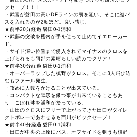
クセーブ！！！
・武富が磐田の高いDFラインの裏を狙い、そこに縦パ
スを入れるのが2度ほど。良い感じ。
★前半20分経過 磐田0-1浦和
※武藤の突破を櫻内が手を使って止めてイエローカー
ド。
・サイド深い位置まで侵入されてマイナスのクロスを
上げられるも阿部の素晴らしい読みでクリア！
★前半30分経過 磐田0-1浦和
・オーバーラップした槙野がクロス。そこに3人飛び込
むもファール発生。
・攻めに人数をかけることが出来ている。
・コンパクトな陣形を保つ事が出来ていることもあ
り、こぼれ球を浦和が拾っている。
・山田のクロスにフリーで上がってきた田口がダイレ
クトボレーであわせるも西川がビックセーブ！
★前半40分経過 磐田0-1浦和
・田口が中央の上原にパス。オフサイドを狙うも槙野