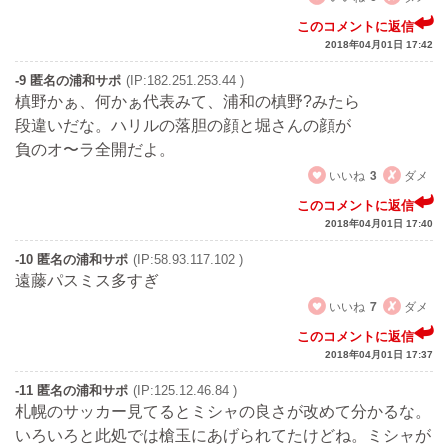
このコメントに返信
2018年04月01日 17:42
-9 匿名の浦和サポ
(IP:182.251.253.44 )
槙野かぁ、何かぁ代表みて、浦和の槙野?みたら
段違いだな。ハリルの落胆の顔と堀さんの顔が
負のオ〜ラ全開だよ。
いいね
3
ダメ
このコメントに返信
2018年04月01日 17:40
-10 匿名の浦和サポ
(IP:58.93.117.102 )
遠藤パスミス多すぎ
いいね
7
ダメ
このコメントに返信
2018年04月01日 17:37
-11 匿名の浦和サポ
(IP:125.12.46.84 )
札幌のサッカー見てるとミシャの良さが改めて分かるな。
いろいろと此処では槍玉にあげられてたけどね。ミシャが