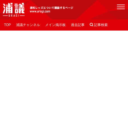
[浦議]浦和レッズについて議論するページ
TOP
浦議チャンネル
メイン掲示板
過去記事

記事検索