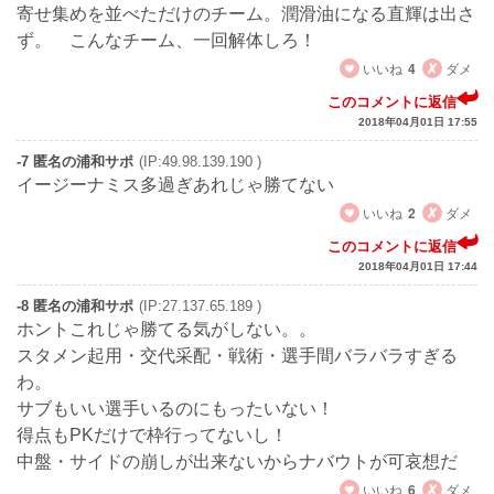
寄せ集めを並べただけのチーム。潤滑油になる直輝は出さ
ず。 こんなチーム、一回解体しろ！
いいね
4
ダメ
このコメントに返信
2018年04月01日 17:55
-7 匿名の浦和サポ
(IP:49.98.139.190 )
イージーナミス多過ぎあれじゃ勝てない
いいね
2
ダメ
このコメントに返信
2018年04月01日 17:44
-8 匿名の浦和サポ
(IP:27.137.65.189 )
ホントこれじゃ勝てる気がしない。。
スタメン起用・交代采配・戦術・選手間バラバラすぎる
わ。
サブもいい選手いるのにもったいない！
得点もPKだけで枠行ってないし！
中盤・サイドの崩しが出来ないからナバウトが可哀想だ
いいね
6
ダメ