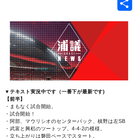
共
c
i
t
e
n
p
x
有
e
t
e
r
e
y
i
b
t
n
n
L
o
e
a
o
i
o
r
t
n
k
e
k
▼テキスト実況中です（一番下が最新です)
【前半】
・まもなく試合開始。
・試合開始！
・阿部、マウリシオのセンターバック、槙野は左SB
・武富と興梠のツートップ。4-4-2の模様。
・立ち上がりは磐田ペースでスタート。