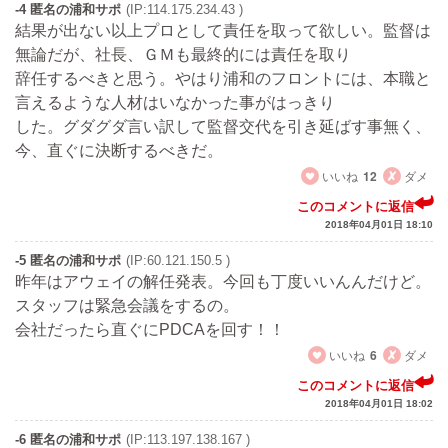
-4 匿名の浦和サポ
(IP:114.175.234.43 )
結果が出ない以上プロとして責任を取って欲しい。監督は
無論だが、社長、ＧＭも最終的には責任を取り
辞任するべきと思う。やはり浦和のフロントには、本職と
言えるような人材はいなかった事がはっきり
した。グダグダ言い訳して監督交代を引き延ばす事無く、
今、直ぐに決断するべきだ。
いいね
12
ダメ
このコメントに返信
2018年04月01日 18:10
-5 匿名の浦和サポ
(IP:60.121.150.5 )
昨年はアウェイの解任発表。今回も丁度いいんんだけど。
スタッフは緊急会議をするの。
会社だったら直ぐにPDCAを回す！！
いいね
6
ダメ
このコメントに返信
2018年04月01日 18:02
-6 匿名の浦和サポ
(IP:113.197.138.167 )