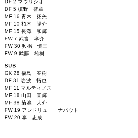
DF 2 マウリシオ
DF 5 槙野 智章
MF 16 青木 拓矢
MF 10 柏木 陽介
MF 15 長澤 和輝
FW 7 武富 孝介
FW 30 興梠 慎三
FW 9 武藤 雄樹
SUB
GK 28 福島 春樹
DF 31 岩波 拓也
MF 11 マルティノス
MF 18 山田 直輝
MF 38 菊池 大介
FW 19 アンドリュー ナバウト
FW 20 李 忠成