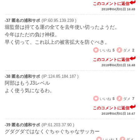
このコメントに返信
2018年04月01日 16:48
-37 匿名の浦和サポ
(IP:60.95.139.239 )
堀監督は持てる運の全てを去年使い切ったようだ。
今年はただの負け神様。
早く切って、これ以上の被害拡大を防ぐべき。
いいね
5
ダメ
2
このコメントに返信
2018年04月01日 16:48
-38 匿名の浦和サポ
(IP:124.85.184.187 )
阿部はもうJ3レベル
よく使う気になるわ。
いいね
5
ダメ
7
このコメントに返信
2018年04月01日 16:47
-39 匿名の浦和サポ
(IP:61.203.37.90 )
グダグダではなくぐちゃぐちゃなサッカー
いいね
1
ダメ