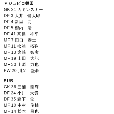
▼ジュビロ磐田
GK 21 カミンスキー
DF 3 大井 健太郎
DF 4 新里 亮
DF 5 櫻内 渚
DF 41 高橋 祥平
MF 7 田口 泰士
MF 11 松浦 拓弥
MF 13 宮崎 智彦
MF 19 山田 大記
MF 30 上原 力也
FW 20 川又 堅碁
SUB
GK 36 三浦 龍輝
DF 24 小川 大貴
DF 35 森下 俊
MF 10 中村 俊輔
MF 14 松本 昌也