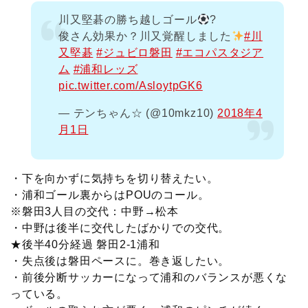
川又堅碁の勝ち越しゴール
?
俊さん効果か？川又覚醒しました
#川
又堅碁
#ジュビロ磐田
#エコパスタジア
ム
#浦和レッズ
pic.twitter.com/AsloytpGK6
— テンちゃん☆ (@10mkz10)
2018年4
月1日
・下を向かずに気持ちを切り替えたい。
・浦和ゴール裏からはPOUのコール。
※磐田3人目の交代：中野→松本
・中野は後半に交代したばかりでの交代。
★後半40分経過 磐田2-1浦和
・失点後は磐田ペースに。巻き返したい。
・前後分断サッカーになって浦和のバランスが悪くな
っている。