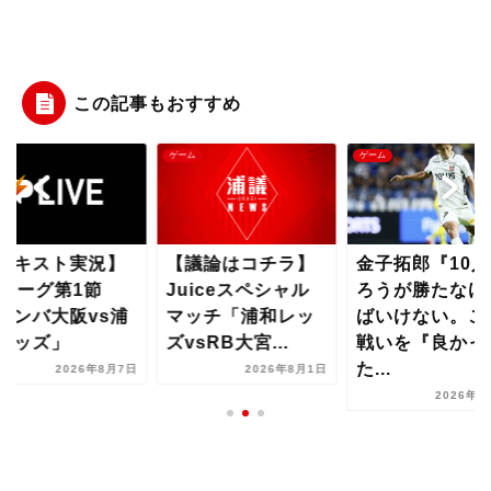
この記事もおすすめ
ム
ゲーム
ゲーム
テキスト実況】
【議論はコチラ】
金子拓郎『10人
1リーグ第1節
Juiceスペシャル
ろうが勝たなけ
ガンバ大阪vs浦
マッチ「浦和レッ
ばいけない。こ
レッズ」
ズvsRB大宮...
戦いを『良かっ
た...
2026年8月7日
2026年8月1日
2026年8