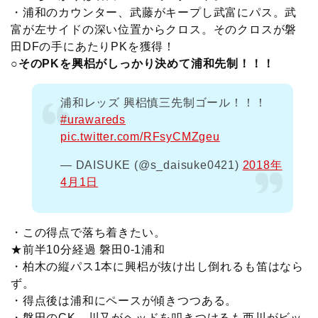
・浦和のカウンター、武藤がキープし武富にパス。武
富が左サイドの深い位置からクロス。そのクロスが磐
田DFの手にあたりPKを獲得！
○そのPKを興梠がしっかり決めて浦和先制！！！
浦和レッズ 興梠慎三先制ゴール！！！
#urawareds
pic.twitter.com/RFsyCMZgeu
— DAISUKE (@s_daisuke0421)
2018年
4月1日
・この得点で落ち着きたい。
★前半10分経過 磐田0-1浦和
・柏木の縦パス1本に興梠が抜け出し倒れるも笛はなら
ず。
・得点後は浦和にペースが傾きつつある。
・磐田のCK。川又がヘッドを叩きつけるも西川がビッ