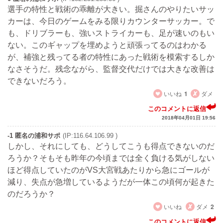
選手の特性と戦術の乖離が大きい。掘さんのやりたいサッ
カーは、今日のゲームをみる限りカウンターサッカー。で
も、ドリブラーも、強いストライカーも、足が速いのもい
ない。このギャップを埋めようと頑張ってるのはわかる
が、補強と残ってる者の特性にあった戦術を模索するしか
なさそうだ。残念ながら、監督交代だけでは大きな改善は
できないだろう。
いいね
1
ダメ
このコメントに返信
2018年04月01日 19:56
-1 匿名の浦和サポ
(IP:116.64.106.99 )
しかし、それにしても、どうしてこうも得点できないのだ
ろうか？そもそも昨年の今頃までは全く負ける気がしない
ほど得点していたのがVS大宮戦あたりから急にゴールが
減り、失点が急増しているようだが一体この頃何が起きた
のだろうか？
いいね
ダメ
2
このコメントに返信