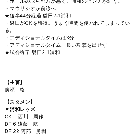
・ボールの取られ方が悪く、浦和のピンチが続く。
・マウリシオが前線へ。
★後半44分経過 磐田2-1浦和
・磐田がCKを獲得。うまく時間を使われてしまってい
る。
・アディショナルタイムは3分。
・アディショナルタイム、良い攻撃を出せず。
★試合終了 磐田2-1浦和
【主審】
廣瀬 格
【スタメン】
▼浦和レッズ
GK 1 西川 周作
DF 6 遠藤 航
DF 22 阿部 勇樹