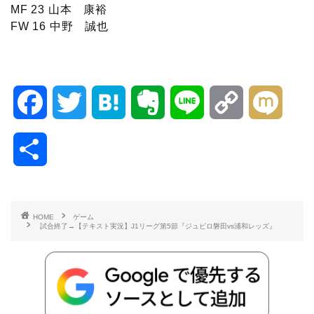
MF 23 山本 康裕
FW 16 中野 誠也
F
T
H
E
L
C
M
a
w
a
v
i
o
i
共
c
i
t
e
n
p
x
有
e
t
e
r
e
y
i
HOME
ゲーム
試合終了→【テキスト実況】J1リーグ第5節『ジュビロ磐田vs浦和レッズ』
b
t
n
n
L
o
e
a
o
i
o
r
t
n