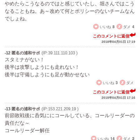
やめたらこうなるのではと感じていたし、堀さんではこう
なることもね。あ～改めて何とポリシーのないチームなん
でしょね。
いいね
8
ダメ
4
このコメントに返信
2018年04月01日 17:19
-12 匿名の浦和サポ
(IP:39.111.110.103 )
スタミナがない！
後半は攻撃しようにも走れない！
後半は守備しようにも足が動かせない
いいね
3
ダメ
このコメントに返信
2018年04月01日 17:16
-13 匿名の浦和サポ
(IP:153.221.209.19 )
前節敗戦後に呑気ににコールしている、コールリーダーの
責任だな～
コールリーダー解任
いいね
14
ダメ
2