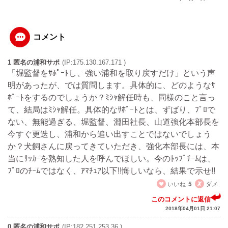
コメント
1 匿名の浦和サポ
(IP:175.130.167.171 )
「堀監督をｻﾎﾟｰﾄし、強い浦和を取り戻すだけ」という声
明があったが、では質問します。具体的に、どのようなｻ
ﾎﾟｰﾄをするのでしょうか？ﾐｼｬ解任時も、同様のこと言っ
て、結局はﾐｼｬ解任。具体的なｻﾎﾟｰﾄとは、ずばり、ﾌﾟﾛで
ない、無能過ぎる、堀監督、淵田社長、山道強化本部長を
今すぐ更迭し、浦和から追い出すことではないでしょう
か？犬飼さんに戻ってきていただき、強化本部長には、本
当にｻｯｶｰを熟知した人を呼んでほしい。今のﾄｯﾌﾟﾁｰﾑは、
ﾌﾟﾛのﾁｰﾑではなく、ｱﾏﾁｭｱ以下!!悔しいなら、結果で示せ!!
いいね
5
ダメ
このコメントに返信
2018年04月01日 21:07
0 匿名の浦和サポ
(IP:182.251.253.36 )