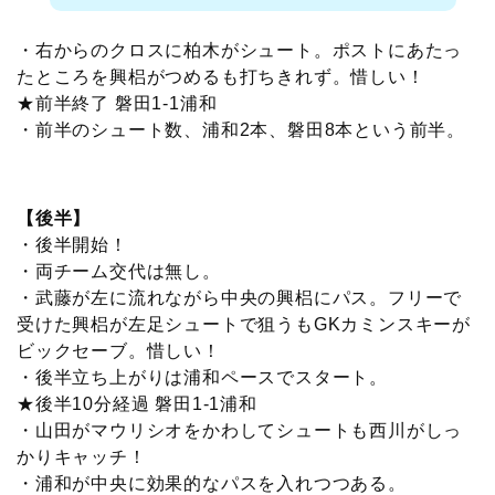
・右からのクロスに柏木がシュート。ポストにあたっ
たところを興梠がつめるも打ちきれず。惜しい！
★前半終了 磐田1-1浦和
・前半のシュート数、浦和2本、磐田8本という前半。
【後半】
・後半開始！
・両チーム交代は無し。
・武藤が左に流れながら中央の興梠にパス。フリーで
受けた興梠が左足シュートで狙うもGKカミンスキーが
ビックセーブ。惜しい！
・後半立ち上がりは浦和ペースでスタート。
★後半10分経過 磐田1-1浦和
・山田がマウリシオをかわしてシュートも西川がしっ
かりキャッチ！
・浦和が中央に効果的なパスを入れつつある。