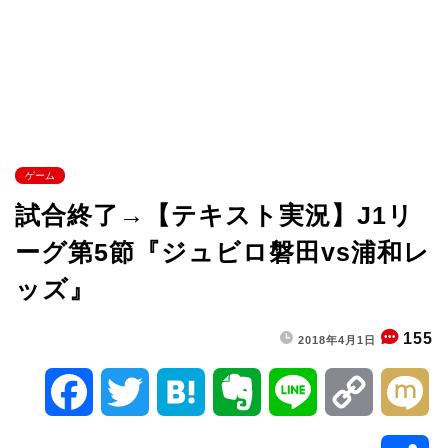
ゲーム
試合終了→【テキスト実況】J1リ
ーグ第5節『ジュビロ磐田vs浦和レ
ッズ』
155
2018年4月1日
F
T
H
E
L
C
M
a
w
a
v
i
o
i