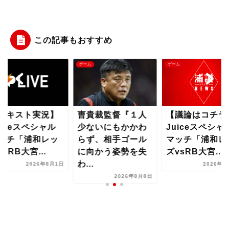
この記事もおすすめ
ム
ゲーム
ゲーム
テキスト実況】
曺貴裁監督『１人
【議論はコチラ
uiceスペシャル
少ないにもかかわ
Juiceスペシャ
ッチ「浦和レッ
らず、相手ゴール
マッチ「浦和レ
vsRB大宮...
に向かう姿勢を失
ズvsRB大宮...
わ...
2026年8月1日
2026年8
2026年8月8日