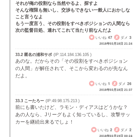
それが俺の役割なら当然やるよ、探すよ
そんな権限も無いし、交渉もできない一般人におかしな
こと言うなよ
もう一度言う、その役割をすべきポジションの人間なら
次の監督目処、連れてこれて当たり前なんだよ
いいね
47
ダメ
3
2018年03月18日 21:24
33.2 匿名の浦和サポ
(IP:114.184.136.105 )
あのな。だからその「その役割をすべきポジション
の人間」が解任されて、そこから変わるのが先なん
だよ。
いいね
1
ダメ
26
2018年03月18日 21:37
33.3 こーたろー
(IP:49.98.175.213 )
前にも書いたけど、ラモン・ディアスはどうかな？
あの人なら、Jリーグもよく知っているし、攻撃サッ
カーを継続出来るでしょ！
いいね
2
ダメ
2
2018年03月19日 00:24