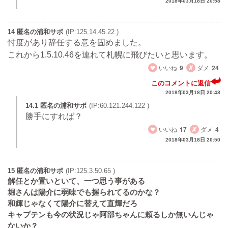
2018年03月18日 20:58
14 匿名の浦和サポ
(IP:125.14.45.22 )
忖度があり辞任する意を固めました。
これから1.5.10.46を連れて札幌に飛びたいと思います。
いいね
9
ダメ
24
このコメントに返信
2018年03月18日 20:48
14.1 匿名の浦和サポ
(IP:60.121.244.122 )
勝手にすれば？
いいね
17
ダメ
4
2018年03月18日 20:50
15 匿名の浦和サポ
(IP:125.3.50.65 )
解任とか置いといて、一つ思う事がある
堀さんは陽介に弱味でも握られてるのかな？
和輝じゃなくて陽介に替えて直輝だろ
キャプテンも今の状況じゃ阿部ちゃんに頼るしか無いんじゃ
ないか？