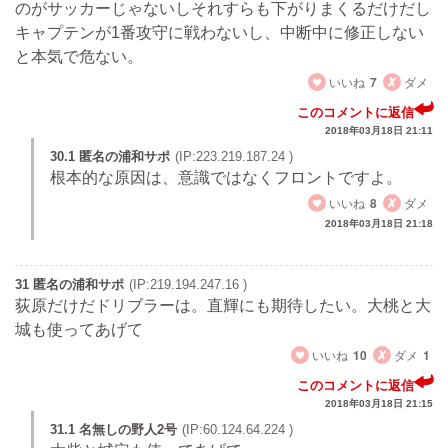
のがサッカーじゃないしそれすらも下がりまくるだけだし
キャプテンが1番攻守に戦わないし、中断中に修正しない
と本気で危ない。
いいね
7
ダメ
このコメントに返信
2018年03月18日 21:11
30.1 匿名の浦和サポ
(IP:223.219.187.24 )
根本的な原因は、意識ではなくフロントですよ。
いいね
8
ダメ
2018年03月18日 21:18
31 匿名の浦和サポ
(IP:219.194.247.16 )
荻原だけだドリブラーは。直輝にも期待したい。大桃と大
城も使ってあげて
いいね
10
ダメ
1
このコメントに返信
2018年03月18日 21:15
31.1 名無しの野人2号
(IP:60.124.64.224 )