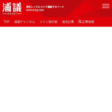
[浦議]浦和レッズについて議論するページ
TOP
浦議チャンネル
メイン掲示板
過去記事

記事検索