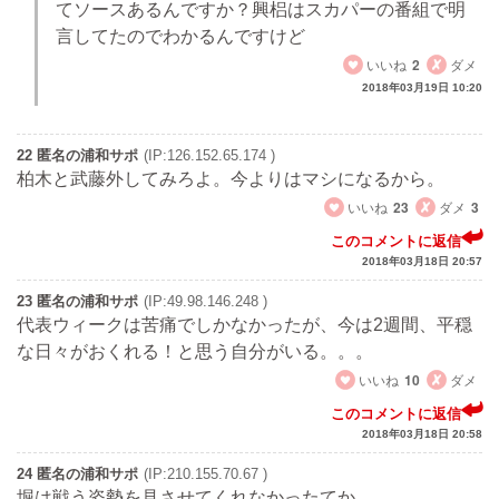
てソースあるんですか？興梠はスカパーの番組で明
言してたのでわかるんですけど
いいね
2
ダメ
2018年03月19日 10:20
22 匿名の浦和サポ
(IP:126.152.65.174 )
柏木と武藤外してみろよ。今よりはマシになるから。
いいね
23
ダメ
3
このコメントに返信
2018年03月18日 20:57
23 匿名の浦和サポ
(IP:49.98.146.248 )
代表ウィークは苦痛でしかなかったが、今は2週間、平穏
な日々がおくれる！と思う自分がいる。。。
いいね
10
ダメ
このコメントに返信
2018年03月18日 20:58
24 匿名の浦和サポ
(IP:210.155.70.67 )
堀は戦う姿勢を見させてくれなかったてか