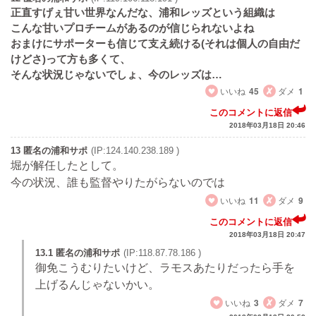
正直すげぇ甘い世界なんだな、浦和レッズという組織は
こんな甘いプロチームがあるのが信じられないよね
おまけにサポーターも信じて支え続ける(それは個人の自由だ
けどさ)って方も多くて、
そんな状況じゃないでしょ、今のレッズは…
いいね
45
ダメ
1
このコメントに返信
2018年03月18日 20:46
13 匿名の浦和サポ
(IP:124.140.238.189 )
堀が解任したとして。
今の状況、誰も監督やりたがらないのでは
いいね
11
ダメ
9
このコメントに返信
2018年03月18日 20:47
13.1 匿名の浦和サポ
(IP:118.87.78.186 )
御免こうむりたいけど、ラモスあたりだったら手を
上げるんじゃないかい。
いいね
3
ダメ
7