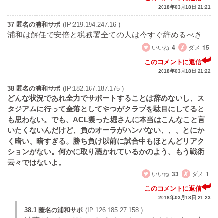
2018年03月18日 21:21
37 匿名の浦和サポ
(IP:219.194.247.16 )
浦和は解任で安倍と税務署全ての人は今すぐ辞めるべき
いいね
4
ダメ
15
このコメントに返信
2018年03月18日 21:22
38 匿名の浦和サポ
(IP:182.167.187.175 )
どんな状況であれ全力でサポートすることは辞めないし、ス
タジアムに行って金落としてやつがクラブを駄目にしてると
も思わない。でも、ACL獲った堀さんに本当はこんなこと言
いたくないんだけど、負のオーラがハンパない、、、とにか
く暗い、暗すぎる。勝ち負け以前に試合中もほとんどリアク
ションがない。何かに取り憑かれているかのよう、もう戦術
云々ではないよ。
いいね
33
ダメ
1
このコメントに返信
2018年03月18日 21:23
38.1 匿名の浦和サポ
(IP:126.185.27.158 )