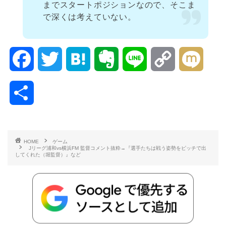
までスタートポジションなので、そこま
で深くは考えていない。
F
T
H
E
L
C
M
a
w
a
v
i
o
i
共
c
i
t
e
n
p
x
有
e
t
e
r
e
y
i
HOME
ゲーム
Jリーグ浦和vs横浜FM 監督コメント抜粋→『選手たちは戦う姿勢をピッチで出
b
t
n
n
L
してくれた（堀監督）』など
o
e
a
o
i
o
r
t
n