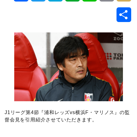
a
w
a
v
i
o
i
共
c
i
t
e
n
p
x
有
e
t
e
r
e
y
i
b
t
n
n
L
o
e
a
o
i
o
r
t
n
k
e
k
J1リーグ第4節『浦和レッズvs横浜F・マリノス』の監
督会見を引用紹介させていただきます。