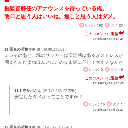
掘監督解任のアナウンスを待っている俺。
明日と思う人はいいね。無しと思う人はダメ。
いいね
192
ダメ
25
このコメントに返信
2018年03月18日 20:41
11 匿名の浦和サポ
(IP:49.98.133.61 )
ミシャのあと、堀のサッカーは安定感はあるがストレスが
溜まるんだよねほんとにこのまま堀に任して大丈夫なんか
いいね
2
ダメ
16
このコメントに返信
2018年03月18日 20:45
11.1 赤サポさん
(IP:175.133.72.229 )
安定したダメさってことですか？
いいね
16
ダメ
1
2018年03月18日 21:47
12 匿名の浦和サポ
(IP:119.106.118.191 )