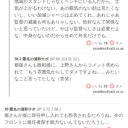
地蔵がスタンドじゃなくベンチにいるんだから、士
気が上がるわけない。あの覇気のない顔は見たくな
いし、いい加減ジャージは止めてくれ。あれじゃあ
監督の威厳も何もありゃしない。恰好なんて関係な
いと思っていたけど、やはり監督らしさは必要だよ
な。中身がないのだからせめて外見だけでも。
いいね
16
ダメ
2018年03月18日 21:40
38.2 匿名の浦和サポ
(IP:60.113.11.12 )
都築さんも敗戦後に、上野さんからコメント求めら
れて「もう雰囲気からしてダメですよね…」みたい
なこと言ってたしな（苦笑）
いいね
22
ダメ
2018年03月18日 22:11
39 匿名の浦和サポ
(IP:1.72.7.56 )
堀さんが仮に辞任申し入れても拒否されるだろうね。今の
フロントに後任者探す能力ないんてないだろうし…