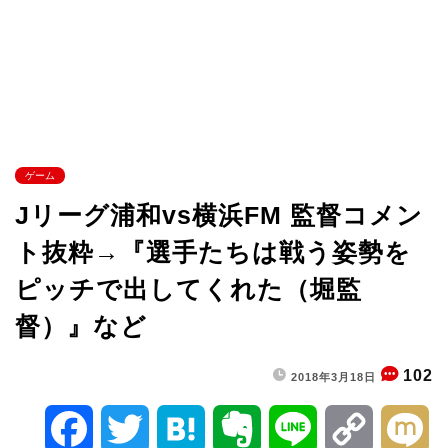
ゲーム
Jリーグ浦和vs横浜FM 監督コメン
ト抜粋→『選手たちは戦う姿勢を
ピッチで出してくれた（堀監
督）』など
102
2018年3月18日
F
T
H
E
L
C
M