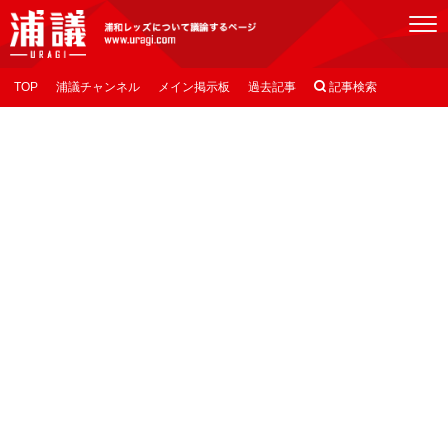
[浦議]浦和レッズについて議論するページ
TOP
浦議チャンネル
メイン掲示板
過去記事

記事検索