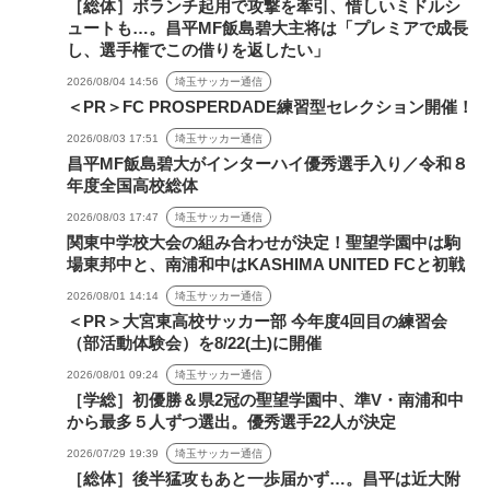
［総体］ボランチ起用で攻撃を牽引、惜しいミドルシ
ュートも…。昌平MF飯島碧大主将は「プレミアで成長
し、選手権でこの借りを返したい」
2026/08/04 14:56
埼玉サッカー通信
＜PR＞FC PROSPERDADE練習型セレクション開催！
2026/08/03 17:51
埼玉サッカー通信
昌平MF飯島碧大がインターハイ優秀選手入り／令和８
年度全国高校総体
2026/08/03 17:47
埼玉サッカー通信
関東中学校大会の組み合わせが決定！聖望学園中は駒
場東邦中と、南浦和中はKASHIMA UNITED FCと初戦
2026/08/01 14:14
埼玉サッカー通信
＜PR＞大宮東高校サッカー部 今年度4回目の練習会
（部活動体験会）を8/22(土)に開催
2026/08/01 09:24
埼玉サッカー通信
［学総］初優勝＆県2冠の聖望学園中、準V・南浦和中
から最多５人ずつ選出。優秀選手22人が決定
2026/07/29 19:39
埼玉サッカー通信
［総体］後半猛攻もあと一歩届かず…。昌平は近大附