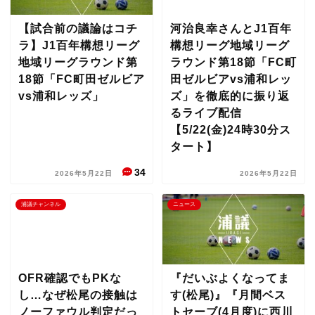
【試合前の議論はコチ
河治良幸さんとJ1百年
ラ】J1百年構想リーグ
構想リーグ地域リーグ
地域リーグラウンド第
ラウンド第18節「FC町
18節「FC町田ゼルビア
田ゼルビアvs浦和レッ
vs浦和レッズ」
ズ」を徹底的に振り返
るライブ配信
【5/22(金)24時30分ス
タート】
34
2026年5月22日
2026年5月22日
浦議チャンネル
ニュース
OFR確認でもPKな
『だいぶよくなってま
し…なぜ松尾の接触は
す(松尾)』『月間ベス
ノーファウル判定だっ
トセーブ(4月度)に西川