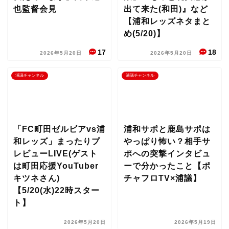
也監督会見
出て来た(和田)』など
【浦和レッズネタまと
め(5/20)】
17
18
2026年5月20日
2026年5月20日
浦議チャンネル
浦議チャンネル
「FC町田ゼルビアvs浦
浦和サポと鹿島サポは
和レッズ」まったりプ
やっぱり怖い？相手サ
レビューLIVE(ゲスト
ポへの突撃インタビュ
は町田応援YouTuber
ーで分かったこと【ポ
キツネさん)
チャフロTV×浦議】
【5/20(水)22時スター
ト】
2026年5月20日
2026年5月19日