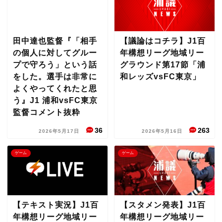
田中達也監督『「相手
【議論はコチラ】J1百
の個人に対してグルー
年構想リーグ地域リー
プで守ろう」という話
グラウンド第17節「浦
をした。選手は非常に
和レッズvsFC東京」
よくやってくれたと思
う』J1 浦和vsFC東京
監督コメント抜粋
36
263
2026年5月17日
2026年5月16日
ゲーム
ゲーム
【テキスト実況】J1百
【スタメン発表】J1百
年構想リーグ地域リー
年構想リーグ地域リー