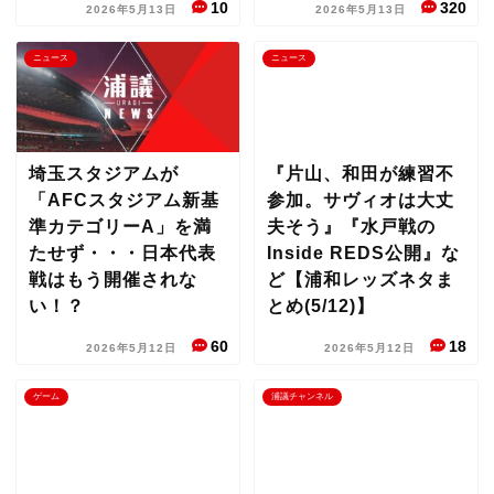
10
320
2026年5月13日
2026年5月13日
ニュース
ニュース
埼玉スタジアムが
『片山、和田が練習不
「AFCスタジアム新基
参加。サヴィオは大丈
準カテゴリーA」を満
夫そう』『水戸戦の
たせず・・・日本代表
Inside REDS公開』な
戦はもう開催されな
ど【浦和レッズネタま
い！？
とめ(5/12)】
60
18
2026年5月12日
2026年5月12日
ゲーム
浦議チャンネル