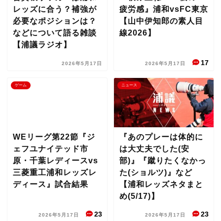
レッズに合う？補強が
疲労感』浦和vsFC東京
必要なポジションは？
【山中伊知郎の素人目
などについて語る雑談
線2026】
【浦議ラジオ】
17
2026年5月17日
2026年5月17日
ゲーム
ニュース
WEリーグ第22節『ジ
『あのプレーは体的に
ェフユナイテッド市
は大丈夫でした(安
原・千葉レディースvs
部)』『蹴りたくなかっ
三菱重工浦和レッズレ
た(ショルツ)』など
ディース』試合結果
【浦和レッズネタまと
め(5/17)】
23
23
2026年5月17日
2026年5月17日