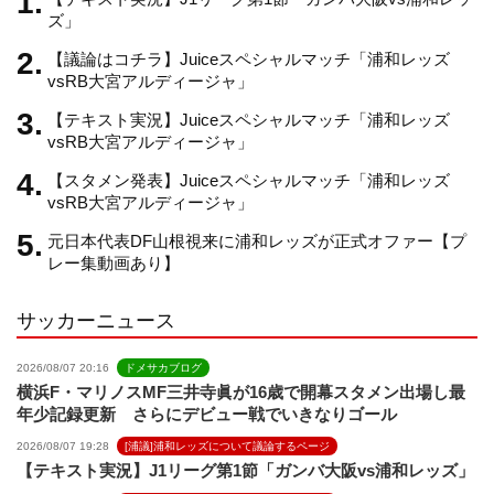
ズ」
【議論はコチラ】Juiceスペシャルマッチ「浦和レッズ
a
vsRB大宮アルディージャ」
【テキスト実況】Juiceスペシャルマッチ「浦和レッズ
n
vsRB大宮アルディージャ」
【スタメン発表】Juiceスペシャルマッチ「浦和レッズ
n
vsRB大宮アルディージャ」
元日本代表DF山根視来に浦和レッズが正式オファー【プ
e
レー集動画あり】
サッカーニュース
l
2026/08/07 20:16
ドメサカブログ
横浜F・マリノスMF三井寺眞が16歳で開幕スタメン出場し最
年少記録更新 さらにデビュー戦でいきなりゴール
2026/08/07 19:28
[浦議]浦和レッズについて議論するページ
【テキスト実況】J1リーグ第1節「ガンバ大阪vs浦和レッズ」