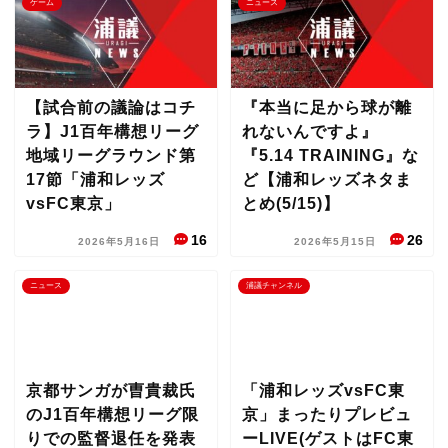
ゲーム
ニュース
【試合前の議論はコチ
『本当に足から球が離
ラ】J1百年構想リーグ
れないんですよ』
地域リーグラウンド第
『5.14 TRAINING』な
17節「浦和レッズ
ど【浦和レッズネタま
vsFC東京」
とめ(5/15)】
16
26
2026年5月16日
2026年5月15日
ニュース
浦議チャンネル
京都サンガが曺貴裁氏
「浦和レッズvsFC東
のJ1百年構想リーグ限
京」まったりプレビュ
りでの監督退任を発表
ーLIVE(ゲストはFC東