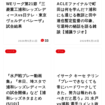
WEリーグ第21節『三
ACLEファイナルで町
菱重工浦和レッズレデ
田は何を学んだ？浦和
ィースvs日テレ・東京
にも通じる教訓と田中
ヴェルディベレーザ』
達也暫定監督の印象、
試合結果
引退時の秘話を語る雑
談【浦議ラジオ】
33
2026年5月11日
2026年5月10日
ニュース
ゲーム
『水戸戦プレー動画
イサーク キーセ テリン
集』『本日、埼スタで
『プレーできなくても
浦和レッズレディース
常にハードワークして
の試合開催』など【浦
きた。努力は報われる
和レッズネタまとめ
べきだと思う』J1 水戸
(5/10)】
vs浦和 選手コメント抜