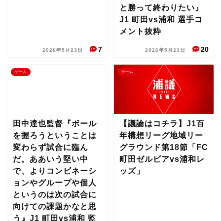
と勝って終わりたい』
J1 町田vs浦和 選手コ
メント抜粋
7
20
2026年5月23日
2026年5月23日
ゲーム
ゲーム
田中達也監督『ボール
【議論はコチラ】J1百
を握ろうということは
年構想リーグ地域リー
変わらず試合に臨ん
グラウンド第18節「FC
だ。ああいう堅い中
町田ゼルビアvs浦和レ
で、よりコンビネーシ
ッズ」
ョンやグループや個人
というのは次の試合に
向けての課題かなと思
う』J1 町田vs浦和 監