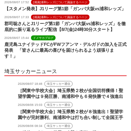
2026/08/07 17:52
[浦議]浦和レッズについて議論するページ
【スタメン発表】J1リーグ第1節「ガンバ大阪vs浦和レッズ」
2026/08/07 17:33
[浦議]浦和レッズについて議論するページ
郡司聡さんとJ1リーグ第1節「ガンバ大阪vs浦和レッズ」を徹
底的に振り返るライブ配信【8/7(金)24時30分スタート】
2026/08/07 15:44
ドメサカブログ
鹿児島ユナイテッドFCがFWフアンマ・デルガドの加入を正式
発表 「皆さんに最高の喜びを届けられるよう頑張りま
す！」
埼玉サッカーニュース
2026/08/07 18:46
埼玉サッカー通信
［関東中学校大会］埼玉県勢２校が全国切符獲得！聖
望学園中は９発圧勝、南浦和中も６発快勝で４強進出
2026/08/06 15:03
埼玉サッカー通信
［関東中学校大会］埼玉県勢２校が８強進出！聖望学
園中が完封勝利、南浦和中は打ち合い制して全国王手
2026/08/06 08:34
埼玉サッカー通信