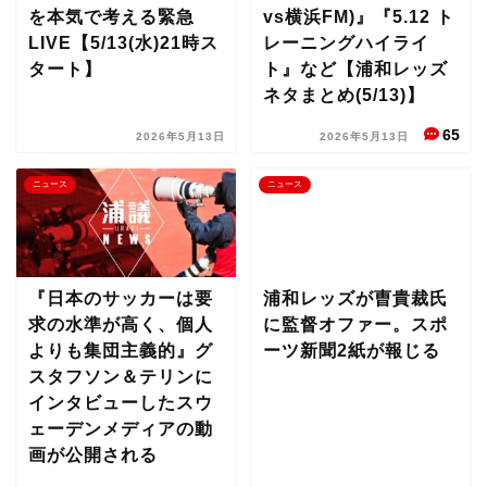
を本気で考える緊急
vs横浜FM)』『5.12 ト
LIVE【5/13(水)21時ス
レーニングハイライ
タート】
ト』など【浦和レッズ
ネタまとめ(5/13)】
65
2026年5月13日
2026年5月13日
ニュース
ニュース
『日本のサッカーは要
浦和レッズが曺貴裁氏
求の水準が高く、個人
に監督オファー。スポ
よりも集団主義的』グ
ーツ新聞2紙が報じる
スタフソン＆テリンに
インタビューしたスウ
ェーデンメディアの動
画が公開される