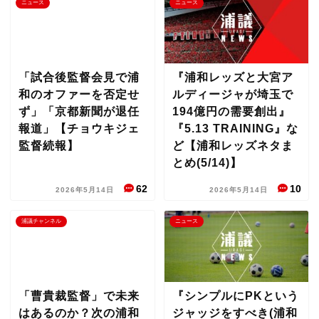
ニュース
ニュース
「試合後監督会見で浦
『浦和レッズと大宮ア
和のオファーを否定せ
ルディージャが埼玉で
ず」「京都新聞が退任
194億円の需要創出』
報道」【チョウキジェ
『5.13 TRAINING』な
監督続報】
ど【浦和レッズネタま
とめ(5/14)】
62
10
2026年5月14日
2026年5月14日
浦議チャンネル
ニュース
「曹貴裁監督」で未来
『シンプルにPKという
はあるのか？次の浦和
ジャッジをすべき(浦和