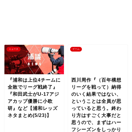
ニュース
ゲーム
『浦和は上位4チームに
西川周作『（百年構想
全敗でリーグ戦終了』
リーグを戦って）納得
『和田武士がU-17アジ
のいく結果ではない、
アカップ優勝に小欧
ということは全員が思
研』など【浦和レッズ
っていると思う。終わ
ネタまとめ(5/23)】
り方はすごく大事だと
思うので、まずはハー
フシーズンをしっかり