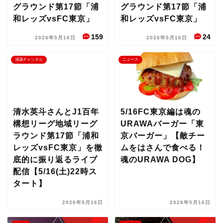
グラウンド第17節「浦
グラウンド第17節「浦
和レッズvsFC東京」
和レッズvsFC東京」
159
24
2026年5月16日
2026年5月16日
浦議チャンネル
ニュース
清水英斗さんとJ1百年
5/16FC東京編は魂の
構想リーグ地域リーグ
URAWAバーガー「東
ラウンド第17節「浦和
京バーガー」【敵チー
レッズvsFC東京」を徹
ムをはさんで食べる！
底的に振り返るライブ
魂のURAWA DOG】
配信【5/16(土)22時ス
タート】
2026年5月16日
2026年5月16日