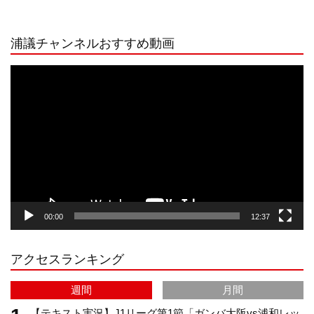
n
i
o
e
浦議チャンネルおすすめ動画
s
k
u
e
動
画
プ
t
T
T
d
レ
ー
a
o
u
ヤ
ー
g
k
b
00:00
12:37
r
e
アクセスランキング
a
C
週間
月間
m
h
【テキスト実況】J1リーグ第1節「ガンバ大阪vs浦和レッ