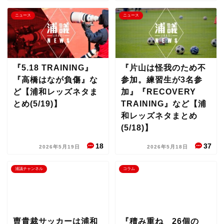
ニュース
ニュース
『5.18 TRAINING』
『片山は怪我のため不
『高橋はなが負傷』な
参加。練習生が3名参
ど【浦和レッズネタま
加』『RECOVERY
とめ(5/19)】
TRAINING』など【浦
和レッズネタまとめ
(5/18)】
18
37
2026年5月19日
2026年5月18日
浦議チャンネル
コラム
曺貴裁サッカーは浦和
『積み重ね 26個の