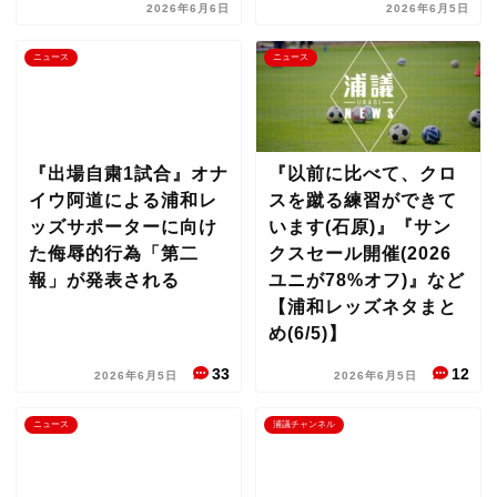
2026年6月6日
2026年6月5日
ニュース
ニュース
『出場自粛1試合』オナ
『以前に比べて、クロ
イウ阿道による浦和レ
スを蹴る練習ができて
ッズサポーターに向け
います(石原)』『サン
た侮辱的行為「第二
クスセール開催(2026
報」が発表される
ユニが78%オフ)』など
【浦和レッズネタまと
め(6/5)】
33
12
2026年6月5日
2026年6月5日
ニュース
浦議チャンネル