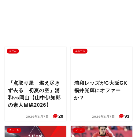
コラム
ニュース
『点取り屋 燃え尽き
浦和レッズがC大阪GK
ず去る 初夏の空』浦
福井光輝にオファー
和vs岡山【山中伊知郎
か？
の素人目線2026】
20
93
2026年6月7日
2026年6月7日
ニュース
ゲーム