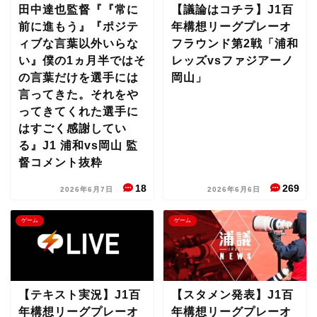
田中達也監督『『常に
【議論はコチラ】J1百
前に進もう』『ポジテ
年構想リーグプレーオ
ィブな言葉以外いらな
フラウンド第2戦「浦和
い』僕の1ヵ月半ではそ
レッズvsファジアーノ
の言葉だけを選手には
岡山」
言ってきた。それをや
ってきてくれた選手に
はすごく感謝してい
る』J1 浦和vs岡山 監
督コメント抜粋
18
269
2026年6月7日
2026年6月6日
ゲーム
ゲーム
【テキスト実況】J1百
【スタメン発表】J1百
年構想リーグプレーオ
年構想リーグプレーオ