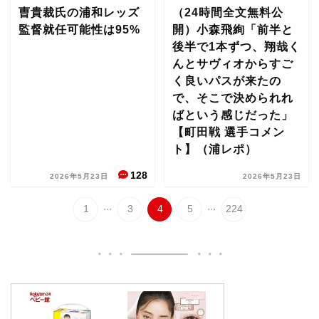
曺貴裁氏の浦和レッズ
（24時間全文無料公
監督就任可能性は95%
開）小森飛絢「前半と
後半で1本ずつ、翔哉く
んとサヴィオからすご
く良いパスが来たの
で、そこで決められれ
ばという感じだった」
【町田戦 選手コメン
ト】（浦レポ）
128
2026年5月23日
2026年5月23日
...
...
1
3
4
5
224