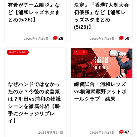
有希がチーム離脱』な
決定』『香港7人制大会
ど【浦和レッズネタま
初優勝』など【浦和レ
とめ(5/26)】
ッズネタまとめ
(5/25)】
26
50
2026年5月26日
2026年5月25日
浦議チャンネル
ニュース
なぜハンドではなかっ
練習試合「浦和レッズ
たのか？今後の改善策
vs横河武蔵野フットボ
は？町田vs浦和の物議
ールクラブ」結果
シーンを徹底分析【勝
手にジャッジリプレ
イ】
47
2026年5月24日
2026年5月24日