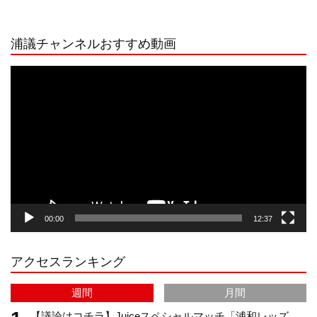
n
i
o
e
浦議チャンネルおすすめ動画
s
k
u
e
動
画
プ
t
T
T
d
レ
ー
a
o
u
ヤ
ー
g
k
b
00:00
12:37
r
e
アクセスランキング
a
C
週間
月間
m
h
【議論はコチラ】Juiceスペシャルマッチ「浦和レッズ