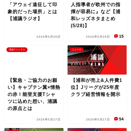
「アウェイ遠征して印
人指導者が欧州での指
象的だった場所」とは
揮が容易に』など【浦
【浦議ラジオ】
和レッズネタまとめ
(5/28)】
15
2026年5月28日
2026年5月28日
浦議チャンネル
ニュース
【緊急・ご協力のお願
【浦和が売上&人件費1
い】キャプテン翼×情熱
位】Jリーグが25年度
の赤！能登支援Tシャ
クラブ経営情報を開示
ツに込めた想い、浦議
の原点とは
54
2026年5月27日
2026年5月27日