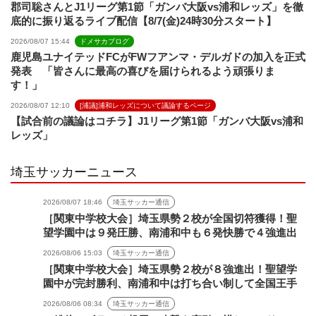
郡司聡さんとJ1リーグ第1節「ガンバ大阪vs浦和レッズ」を徹
底的に振り返るライブ配信【8/7(金)24時30分スタート】
2026/08/07 15:44
ドメサカブログ
鹿児島ユナイテッドFCがFWフアンマ・デルガドの加入を正式
発表 「皆さんに最高の喜びを届けられるよう頑張りま
す！」
2026/08/07 12:10
[浦議]浦和レッズについて議論するページ
【試合前の議論はコチラ】J1リーグ第1節「ガンバ大阪vs浦和
レッズ」
埼玉サッカーニュース
2026/08/07 18:46
埼玉サッカー通信
［関東中学校大会］埼玉県勢２校が全国切符獲得！聖
望学園中は９発圧勝、南浦和中も６発快勝で４強進出
2026/08/06 15:03
埼玉サッカー通信
［関東中学校大会］埼玉県勢２校が８強進出！聖望学
園中が完封勝利、南浦和中は打ち合い制して全国王手
2026/08/06 08:34
埼玉サッカー通信