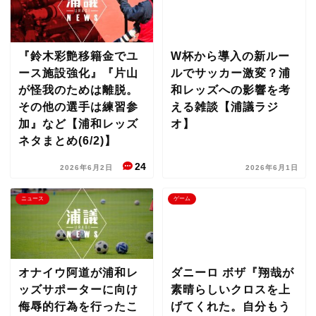
『鈴木彩艶移籍金でユ
W杯から導入の新ルー
ース施設強化』『片山
ルでサッカー激変？浦
が怪我のためは離脱。
和レッズへの影響を考
その他の選手は練習参
える雑談【浦議ラジ
加』など【浦和レッズ
オ】
ネタまとめ(6/2)】
24
2026年6月2日
2026年6月1日
ニュース
ゲーム
オナイウ阿道が浦和レ
ダニーロ ボザ『翔哉が
ッズサポーターに向け
素晴らしいクロスを上
侮辱的行為を行ったこ
げてくれた。自分もう