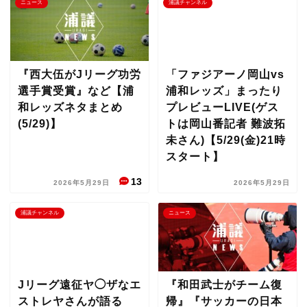
ニュース
浦議チャンネル
『西大伍がJリーグ功労
「ファジアーノ岡山vs
選手賞受賞』など【浦
浦和レッズ」まったり
和レッズネタまとめ
プレビューLIVE(ゲス
(5/29)】
トは岡山番記者 難波拓
未さん)【5/29(金)21時
スタート】
13
2026年5月29日
2026年5月29日
浦議チャンネル
ニュース
Jリーグ遠征ヤ◯ザなエ
『和田武士がチーム復
ストレヤさんが語る
帰』『サッカーの日本