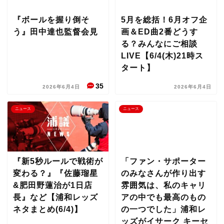
『ボールを握り倒そ
5月を総括！6月オフ企
う』田中達也監督会見
画＆ED曲2番どうす
る？みんなにご相談
LIVE【6/4(木)21時ス
タート】
35
2026年6月4日
2026年6月4日
ニュース
ニュース
『新5秒ルールで戦術が
「ファン・サポーター
変わる？』『佐藤瑠星
のみなさんが作り出す
&肥田野蓮治が1日店
雰囲気は、私のキャリ
長』など【浦和レッズ
アの中でも最高のもの
ネタまとめ(6/4)】
の一つでした」浦和レ
ッズがイサーク キーセ