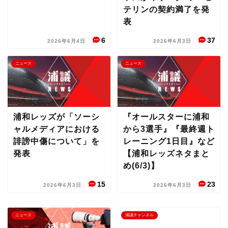
テリンの契約満了を発
表
6
37
2026年6月4日
2026年6月3日
ニュース
ニュース
浦和レッズが「ソーシ
『オールスターに浦和
ャルメディアにおける
から3選手』『最終週ト
誹謗中傷について」を
レーニング1日目』など
発表
【浦和レッズネタまと
め(6/3)】
15
23
2026年6月3日
2026年6月3日
ニュース
浦議チャンネル