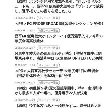
［総体］ボランチ起用で攻撃を牽引、惜しいミドルシ
ュートも…。昌平MF飯島碧大主将は「プレミアで成長
し、選手権でこの借りを返したい」
2026/08/04 14:56
埼玉サッカー通信
＜PR＞FC PROSPERDADE練習型セレクション開催！
2026/08/03 17:51
埼玉サッカー通信
昌平MF飯島碧大がインターハイ優秀選手入り／令和８
年度全国高校総体
2026/08/03 17:47
埼玉サッカー通信
関東中学校大会の組み合わせが決定！聖望学園中は駒
場東邦中と、南浦和中はKASHIMA UNITED FCと初戦
2026/08/01 14:14
埼玉サッカー通信
＜PR＞大宮東高校サッカー部 今年度4回目の練習会
（部活動体験会）を8/22(土)に開催
2026/08/01 09:24
埼玉サッカー通信
［学総］初優勝＆県2冠の聖望学園中、準V・南浦和中
から最多５人ずつ選出。優秀選手22人が決定
2026/07/29 19:39
埼玉サッカー通信
［総体］後半猛攻もあと一歩届かず…。昌平は近大附