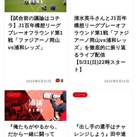
【試合前の議論はコチ
清水英斗さんとJ1百年
ラ】J1百年構想リーグ
構想リーグプレーオフ
プレーオフラウンド第1
ラウンド第1戦「ファジ
戦「ファジアーノ岡山
アーノ岡山vs浦和レッ
vs浦和レッズ」
ズ」を徹底的に振り返
るライブ配信
【5/31(日)22時スター
ト】
8
2026年5月31日
2026年5月31日
ニュース
ニュース
『俺たちがやるから、
『出し手の選手はチャ
だから一緒に闘って
レンジしよう』田中達