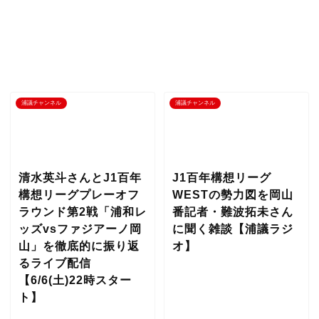
浦議チャンネル
浦議チャンネル
清水英斗さんとJ1百年
J1百年構想リーグ
構想リーグプレーオフ
WESTの勢力図を岡山
ラウンド第2戦「浦和レ
番記者・難波拓未さん
ッズvsファジアーノ岡
に聞く雑談【浦議ラジ
山」を徹底的に振り返
オ】
るライブ配信
【6/6(土)22時スター
ト】