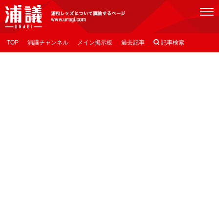
[浦議]浦和レッズについて議論するページ
TOP
浦議チャンネル
メイン掲示板
過去記事

記事検索