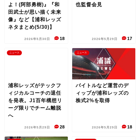
よ！(阿部勇樹)』『和
也監督会見
田武士が思い描く未来
像』など【浦和レッズ
ネタまとめ(5/30)】
18
17
2026年5月30日
2026年5月29日
ニュース
ニュース
浦和レッズがテックフ
バイトルなど運営のデ
ィジカルコーチの退任
ィップが浦和レッズの
を発表。J1百年構想リ
株式2%を取得
ーグ限りでチーム離脱
へ
28
18
2026年5月29日
2026年5月29日