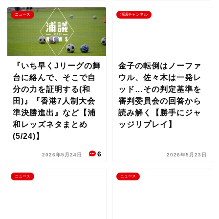
ニュース
浦議チャンネル
『いち早くJリーグの舞
金子の転倒はノーファ
台に絡んで、そこで自
ウル、佐々木は一発レ
分の力を証明する(和
ッド…その判定基準を
田)』『香港7人制大会
審判委員会の回答から
準決勝進出』など【浦
読み解く【勝手にジャ
和レッズネタまとめ
ッジリプレイ】
(5/24)】
6
2026年5月24日
2026年5月23日
ニュース
ニュース