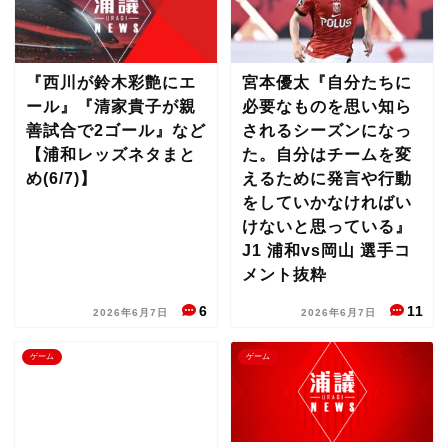
『西川が鈴木彩艶にエ
宮本優太『自分たちに
ール』『清家貴子が親
必要なものを思い知ら
善試合で2ゴール』など
されるシーズンになっ
【浦和レッズネタまと
た。自分はチームを変
め(6/7)】
えるために発言や行動
をしていかなければい
けないと思っている』
J1 浦和vs岡山 選手コ
メント抜粋
6
11
2026年6月7日
2026年6月7日
ゲーム
ゲーム