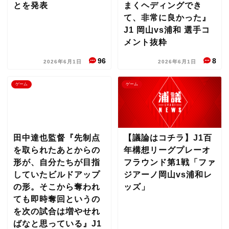
とを発表
まくヘディングでき
て、非常に良かった』
J1 岡山vs浦和 選手コ
メント抜粋
96
8
2026年6月1日
2026年6月1日
ゲーム
ゲーム
田中達也監督『先制点
【議論はコチラ】J1百
を取られたあとからの
年構想リーグプレーオ
形が、自分たちが目指
フラウンド第1戦「ファ
していたビルドアップ
ジアーノ岡山vs浦和レ
の形。そこから奪われ
ッズ」
ても即時奪回というの
を次の試合は増やせれ
ばなと思っている』J1