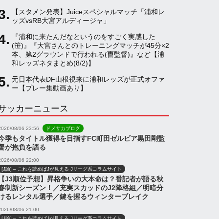
【スタメン発表】Juiceスペシャルマッチ「浦和レ
a
ッズvsRB大宮アルディージャ」
『浦和に来たんだなというのをすごく実感した
(笹)』『大宮さんとのトレーニングマッチが45分×2
n
本、第2グラウンドで行われる(曺監督)』など【浦
和レッズネタまとめ(8/2)】
n
元日本代表DF山根視来に浦和レッズが正式オファ
ー【プレー集動画あり】
サッカーニュース
e
2026/08/06 23:56
ドメサカブログ
l
今季もタイトル獲得を目指すFC町田ゼルビア黒田剛監
督が抱負を語る
2026/08/06 22:00
[J論] – これを読めばJが見える Jリーグ系コラムサイト
【J3順位予想】昇格争いの大本命は？番記者が語る秋
春制新シーズン！／充実スカッドのJ2降格組／明暗分
けるレンタル選手／鍵を握るウィンターブレイク
2026/08/06 21:00
[J論] – これを読めばJが見える Jリーグ系コラムサイト