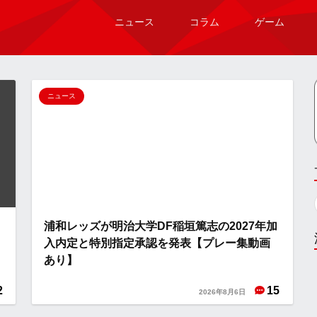
ニュース
コラム
ゲーム
ニュース
加
浦和レッズが明治大学DF稲垣篤志の2027年加
入内定と特別指定承認を発表【プレー集動画
あり】
2
15
2026年8月6日