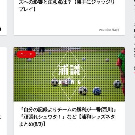
ズへの影響と注意点は？【勝手にジャッジリ
プレイ】
9
2026年8月4日
ニュース
『自分の記録よりチームの勝利が一番(西川)』
と
『頑張れシュウタ！』など【浦和レッズネタ
まとめ(8/3)】