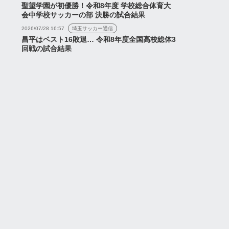
聖望学園が初優勝！令和8年度 学校総合体育大
会中学校サッカーの部 決勝の試合結果
2026/07/28 16:57
埼玉サッカー通信
昌平はベスト16敗退… 令和8年度全国高校総体3
回戦の試合結果