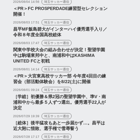
2026/08/04 14:56
埼玉サッカー通信
＜PR＞FC PROSPERDADE練習型セレクション
開催！
2026/08/03 17:51
埼玉サッカー通信
昌平MF飯島碧大がインターハイ優秀選手入り／
令和８年度全国高校総体
2026/08/03 17:47
埼玉サッカー通信
関東中学校大会の組み合わせが決定！聖望学園
中は駒場東邦中と、南浦和中はKASHIMA
UNITED FCと初戦
2026/08/01 14:14
埼玉サッカー通信
＜PR＞大宮東高校サッカー部 今年度4回目の練
習会（部活動体験会）を8/22(土)に開催
2026/08/01 09:24
埼玉サッカー通信
［学総］初優勝＆県2冠の聖望学園中、準V・南
浦和中から最多５人ずつ選出。優秀選手22人が
決定
2026/07/29 19:39
埼玉サッカー通信
［総体］後半猛攻もあと一歩届かず…。昌平は
近大附に惜敗、選手権で雪辱誓う
2026/07/28 17:17
埼玉サッカー通信