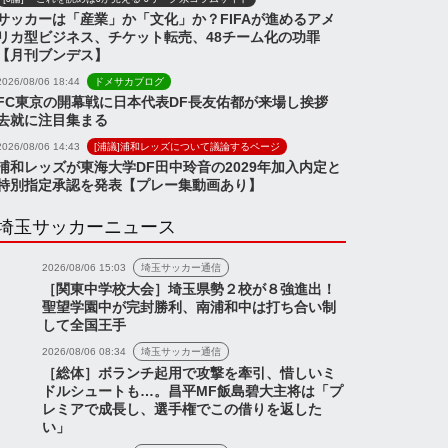
サッカーは「産業」か「文化」か？FIFAが進めるアメ
リカ型ビジネス、チケット転売、48チーム化の功罪
【月刊ブンデス】
2026/08/06 18:44
ドメサカブログ
FC東京の開幕戦に日本代表DF長友佑都が来場し挨拶
去就に注目集まる
2026/08/06 14:43
[浦議]浦和レッズについて議論するページ
浦和レッズが東海大学DF田中玲音の2029年加入内定と
特別指定承認を発表【プレー集動画あり】
埼玉サッカーニュース
2026/08/06 15:03
埼玉サッカー通信
［関東中学校大会］埼玉県勢２校が８強進出！
聖望学園中が完封勝利、南浦和中は打ち合い制
して全国王手
2026/08/06 08:34
埼玉サッカー通信
［総体］ボランチ起用で攻撃を牽引、惜しいミ
ドルシュートも…。昌平MF飯島碧大主将は「プ
レミアで成長し、選手権でこの借りを返した
い」