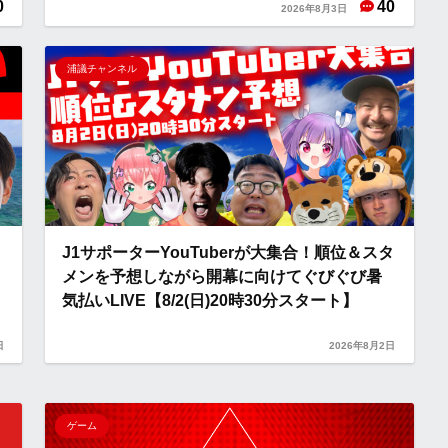
0
40
2026年8月3日
浦議チャンネル
J1サポーターYouTuberが大集合！順位＆スタ
メンを予想しながら開幕に向けてぐびぐび暑
気払いLIVE【8/2(日)20時30分スタート】
日
2026年8月2日
ゲーム