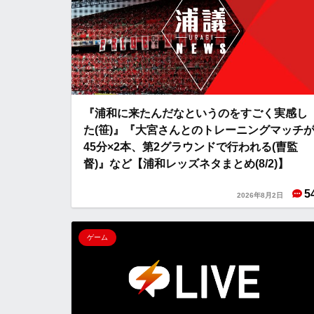
『浦和に来たんだなというのをすごく実感し
た(笹)』『大宮さんとのトレーニングマッチ
45分×2本、第2グラウンドで行われる(曺監
督)』など【浦和レッズネタまとめ(8/2)】
5
2026年8月2日
ゲーム