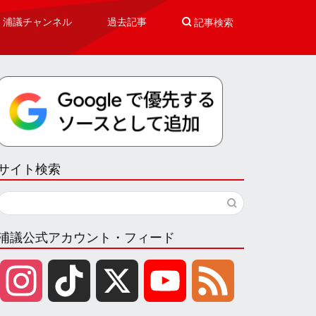
浦議チャンネル
過去記事

記事検索
サイト検索
浦議公式アカウント・フィード
I
T
X
Y
F