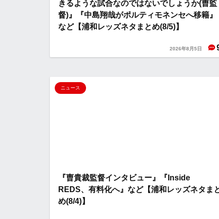
きるような試合なのではないでしょうか(曺監
督)』『中島翔哉がポルティモネンセへ移籍』
など【浦和レッズネタまとめ(8/5)】
2026年8月5日
ニュース
『曺貴裁監督インタビュー』『Inside
REDS、有料化へ』など【浦和レッズネタま
め(8/4)】