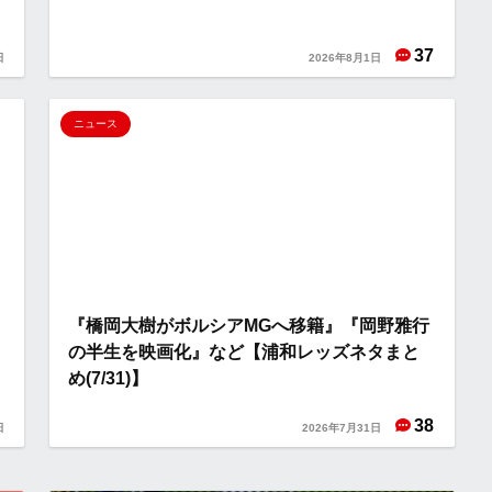
37
日
2026年8月1日
ニュース
っ
『橋岡大樹がボルシアMGへ移籍』『岡野雅行
の半生を映画化』など【浦和レッズネタまと
め(7/31)】
38
日
2026年7月31日