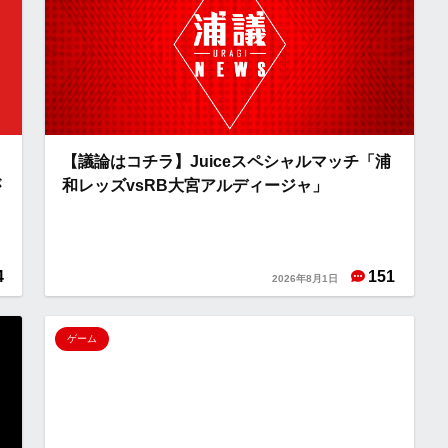
【議論はコチラ】Juiceスペシャルマッチ「浦
が
和レッズvsRB大宮アルディージャ」
4
151
2026年8月1日
ゲーム