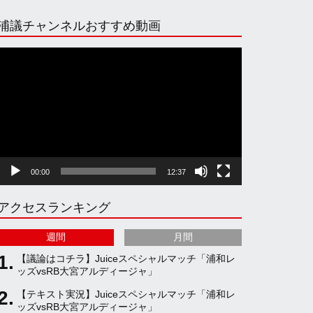
n
i
o
e
浦議チャンネルおすすめ動画
s
k
u
e
動
画
プ
t
T
T
d
レ
ー
ヤ
a
o
u
ー
00:00
12:37
g
k
b
アクセスランキング
r
e
週間
月間
a
C
【議論はコチラ】Juiceスペシャルマッチ「浦和レ
ッズvsRB大宮アルディージャ」
【テキスト実況】Juiceスペシャルマッチ「浦和レ
m
h
ッズvsRB大宮アルディージャ」