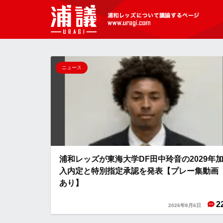
[浦議]浦和レッズについて議論するペ
ージ
ニュース
浦和レッズが東海大学DF田中玲音の2029年
入内定と特別指定承認を発表【プレー集動画
あり】
2
2026年8月6日