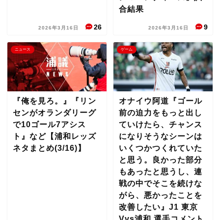
合結果
26
9
2026年3月16日
2026年3月16日
ニュース
ゲーム
『俺を見ろ。』『リン
オナイウ阿道『ゴール
センがオランダリーグ
前の迫力をもっと出し
で10ゴール7アシス
ていけたら、チャンス
ト』など【浦和レッズ
になりそうなシーンは
ネタまとめ(3/16)】
いくつかつくれていた
と思う。良かった部分
もあったと思うし、連
戦の中でそこを続けな
がら、悪かったことを
改善したい』J1 東京
Vvs浦和 選手コメント