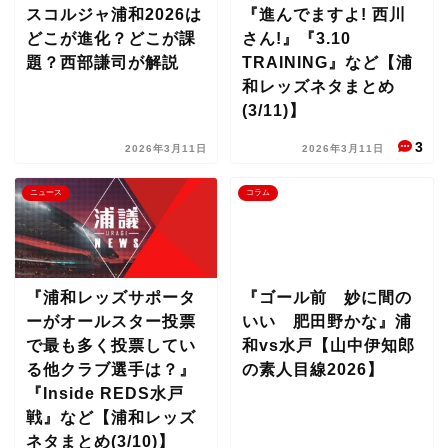
スコルジャ浦和2026は
『進んでますよ! 西川
どこが進化？どこが課
さん!』『3.10
題？西部謙司が解説
TRAINING』など【浦
和レッズネタまとめ
(3/11)】
3
2026年3月11日
2026年3月11日
ニュース
コラム
『浦和レッズサポータ
『ゴール前 妙に間の
ーがオールスター投票
いい 肥田野かな』浦
で最も多く投票してい
和vs水戸【山中伊知郎
る他クラブ選手は？』
の素人目線2026】
『Inside REDS水戸
戦』など【浦和レッズ
ネタまとめ(3/10)】