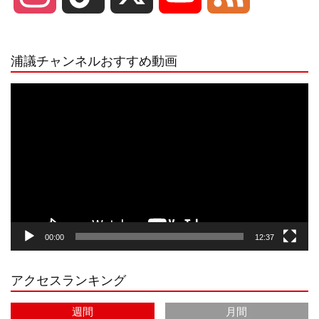
n
i
o
e
浦議チャンネルおすすめ動画
s
k
u
e
動
画
プ
t
T
T
d
レ
ー
a
o
u
ヤ
ー
g
k
b
00:00
12:37
r
e
アクセスランキング
a
C
週間
月間