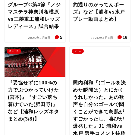
グループC第4節『ノジ
約通りのがってんポー
マステラ神奈川相模原
ズ』など【浦和vs水戸
vs三菱重工浦和レッズ
プレー動画まとめ】
レディース』試合結果
5
16
2026年3月8日
2026年3月8日
ニュース
ゲーム
『妥協せずに100%の
照内利和『(ゴールを決
力でぶつかっていけた
めた瞬間は）とにかく
(宮本)』『すごい落ち
うれしかった。あの歓
着けていた(肥田野)』
声を自分のゴールで聞
など【浦和レッズネタ
くことができて鳥肌が
まとめ(3/8)】
すごかったし、喜びが
爆発した』J1 浦和vs
水戸 選手コメント抜粋