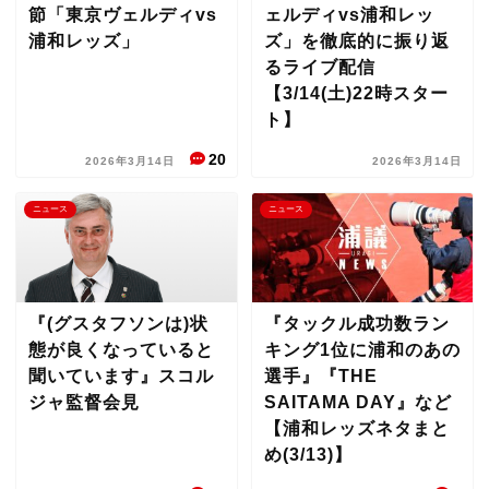
節「東京ヴェルディvs
ェルディvs浦和レッ
浦和レッズ」
ズ」を徹底的に振り返
るライブ配信
【3/14(土)22時スター
ト】
20
2026年3月14日
2026年3月14日
ニュース
ニュース
『(グスタフソンは)状
『タックル成功数ラン
態が良くなっていると
キング1位に浦和のあの
聞いています』スコル
選手』『THE
ジャ監督会見
SAITAMA DAY』など
【浦和レッズネタまと
め(3/13)】