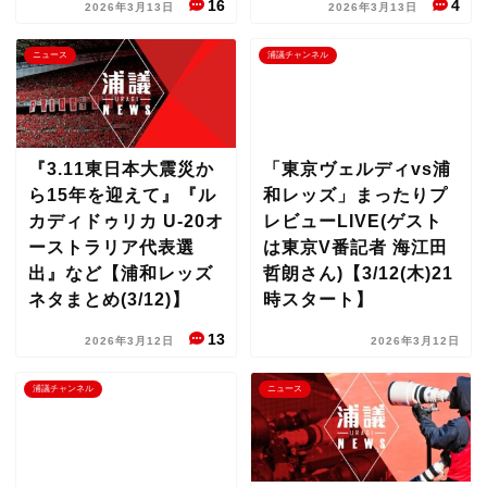
16
4
2026年3月13日
2026年3月13日
ニュース
浦議チャンネル
『3.11東日本大震災か
「東京ヴェルディvs浦
ら15年を迎えて』『ル
和レッズ」まったりプ
カディドゥリカ U-20オ
レビューLIVE(ゲスト
ーストラリア代表選
は東京V番記者 海江田
出』など【浦和レッズ
哲朗さん)【3/12(木)21
ネタまとめ(3/12)】
時スタート】
13
2026年3月12日
2026年3月12日
浦議チャンネル
ニュース