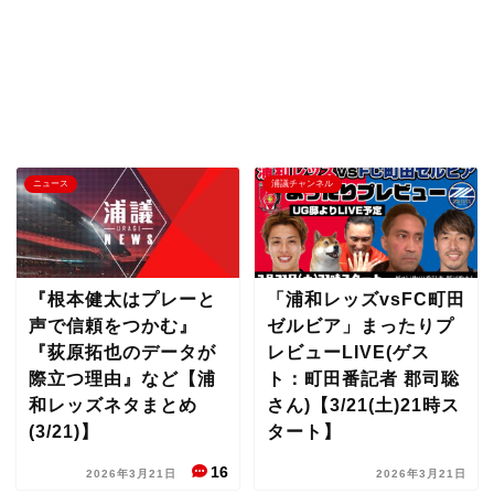
ニュース
浦議チャンネル
『根本健太はプレーと
「浦和レッズvsFC町田
声で信頼をつかむ』
ゼルビア」まったりプ
『荻原拓也のデータが
レビューLIVE(ゲス
際立つ理由』など【浦
ト：町田番記者 郡司聡
和レッズネタまとめ
さん)【3/21(土)21時ス
(3/21)】
タート】
16
2026年3月21日
2026年3月21日