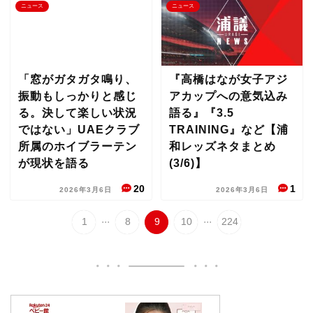
ニュース
ニュース
「窓がガタガタ鳴り、
『高橋はなが女子アジ
振動もしっかりと感じ
アカップへの意気込み
る。決して楽しい状況
語る』『3.5
ではない」UAEクラブ
TRAINING』など【浦
所属のホイブラーテン
和レッズネタまとめ
が現状を語る
(3/6)】
20
1
2026年3月6日
2026年3月6日
...
...
1
8
9
10
224