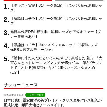
m
h
【テキスト実況】J1リーグ第1節「ガンバ大阪vs浦和レッ
ズ」
【議論はコチラ】J1リーグ第1節「ガンバ大阪vs浦和レッ
a
ズ」
元日本代表DF山根視来に浦和レッズが正式オファー【プ
n
レー集動画あり】
【議論はコチラ】Juiceスペシャルマッチ「浦和レッズ
n
vsRB大宮アルディージャ」
『浦和に来たんだなというのをすごく実感した(笹)』『大
e
宮さんとのトレーニングマッチが45分×2本、第2グラウン
ドで行われる(曺監督)』など【浦和レッズネタまとめ
(8/2)】
l
サッカーニュース
2026/08/08 01:20
ドメサカブログ
日本代表DF冨安健洋の英プレミア・クリスタルパレス加入が
正式決定 鎌田大地とチームメイトに