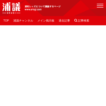
[浦議]浦和レッズについて議論するページ
TOP
浦議チャンネル
メイン掲示板
過去記事

記事検索