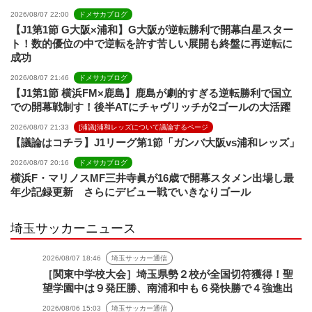
2026/08/07 22:00
ドメサカブログ
【J1第1節 G大阪×浦和】G大阪が逆転勝利で開幕白星スター
ト！数的優位の中で逆転を許す苦しい展開も終盤に再逆転に
成功
2026/08/07 21:46
ドメサカブログ
【J1第1節 横浜FM×鹿島】鹿島が劇的すぎる逆転勝利で国立
での開幕戦制す！後半ATにチャヴリッチが2ゴールの大活躍
2026/08/07 21:33
[浦議]浦和レッズについて議論するページ
【議論はコチラ】J1リーグ第1節「ガンバ大阪vs浦和レッズ」
2026/08/07 20:16
ドメサカブログ
横浜F・マリノスMF三井寺眞が16歳で開幕スタメン出場し最
年少記録更新 さらにデビュー戦でいきなりゴール
埼玉サッカーニュース
2026/08/07 18:46
埼玉サッカー通信
［関東中学校大会］埼玉県勢２校が全国切符獲得！聖
望学園中は９発圧勝、南浦和中も６発快勝で４強進出
2026/08/06 15:03
埼玉サッカー通信