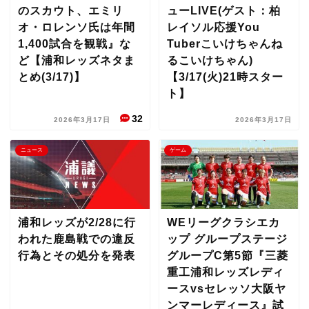
のスカウト、エミリ
ューLIVE(ゲスト：柏
オ・ロレンソ氏は年間
レイソル応援You
1,400試合を観戦』な
Tuberこいけちゃんね
ど【浦和レッズネタま
るこいけちゃん)
とめ(3/17)】
【3/17(火)21時スター
ト】
32
2026年3月17日
2026年3月17日
ニュース
ゲーム
浦和レッズが2/28に行
WEリーグクラシエカ
われた鹿島戦での違反
ップ グループステージ
行為とその処分を発表
グループC第5節『三菱
重工浦和レッズレディ
ースvsセレッソ大阪ヤ
ンマーレディース』試