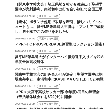
［関東中学校大会］埼玉県勢２校が８強進出！聖望学
園中が完封勝利、南浦和中は打ち合い制して全国王手
2026/08/06 08:34
埼玉サッカー通信
［総体］ボランチ起用で攻撃を牽引、惜しいミドルシ
ュートも…。昌平MF飯島碧大主将は「プレミアで成長
し、選手権でこの借りを返したい」
2026/08/04 14:56
埼玉サッカー通信
＜PR＞FC PROSPERDADE練習型セレクション開催！
2026/08/03 17:51
埼玉サッカー通信
昌平MF飯島碧大がインターハイ優秀選手入り／令和８
年度全国高校総体
2026/08/03 17:47
埼玉サッカー通信
関東中学校大会の組み合わせが決定！聖望学園中は駒
場東邦中と、南浦和中はKASHIMA UNITED FCと初戦
2026/08/01 14:14
埼玉サッカー通信
＜PR＞大宮東高校サッカー部 今年度4回目の練習会
（部活動体験会）を8/22(土)に開催
2026/08/01 09:24
埼玉サッカー通信