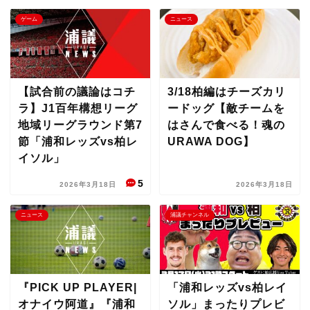
ゲーム
ニュース
【試合前の議論はコチ
3/18柏編はチーズカリ
ラ】J1百年構想リーグ
ードッグ【敵チームを
地域リーグラウンド第7
はさんで食べる！魂の
節「浦和レッズvs柏レ
URAWA DOG】
イソル」
5
2026年3月18日
2026年3月18日
ニュース
浦議チャンネル
『PICK UP PLAYER|
「浦和レッズvs柏レイ
オナイウ阿道』『浦和
ソル」まったりプレビ