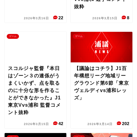
抜粋
22
8
2026年3月16日
2026年3月15日
ゲーム
ゲーム
スコルジャ監督『本日
【議論はコチラ】J1百
はゾーン３の連係がう
年構想リーグ地域リー
まくいかず、点を取る
グラウンド第6節「東京
のに十分な形を作るこ
ヴェルディvs浦和レッ
とができなかった』J1
ズ」
東京Vvs浦和 監督コメ
ント抜粋
42
202
2026年3月15日
2026年3月14日