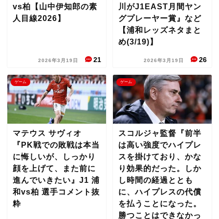
vs柏【山中伊知郎の素
川がJ1EAST月間ヤン
人目線2026】
グプレーヤー賞』など
【浦和レッズネタまと
め(3/19)】
21
26
2026年3月19日
2026年3月19日
ゲーム
ゲーム
マテウス サヴィオ
スコルジャ監督『前半
『PK戦での敗戦は本当
は高い強度でハイプレ
に悔しいが、しっかり
スを掛けており、かな
顔を上げて、また前に
り効果的だった。しか
進んでいきたい』J1 浦
し時間の経過ととも
和vs柏 選手コメント抜
に、ハイプレスの代償
粋
を払うことになった。
勝つことはできなかっ