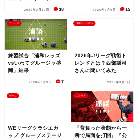
38
15
2026年3月10日
2026年3月9日
ニュース
浦議チャンネル
練習試合「浦和レッズ
2026年Jリーグ戦術ト
vsいわてグルージャ盛
レンドとは？西部謙司
岡」結果
さんに聞いてみた
7
2026年3月9日
2026年3月8日
ゲーム
ニュース
WEリーグクラシエカ
『背負った状態から一
ップ グループステージ
瞬で局面を打開』『公