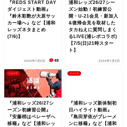
『REDS START DAY
浦和レッズ26/27シー
ダイジェスト動画』
ズン始動！初練習公
『鈴木彩艶が大原サッ
開・U-21会見・新加入
カー場へ』など【浦和
&復帰会見を取材した
レッズネタまとめ
タカねえに質問しまく
(7/6)】
るLIVE(浦レポコラボ)
【7/5(日)21時スター
ト】
49
2026年7月6日
2026年7月5日
ニュース
ニュース
『浦和レッズ26/27シ
『浦和レッズ新体制初
ーズン初練習公開』
日ハイライト動画』
『安藤梢はベレーザへ
『島田芽依がブレーメ
移籍』など【浦和レッ
ンに移籍』など【浦和