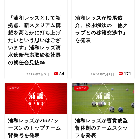
『浦和レッズとして新
浦和レッズが松尾佑
拠点、新スタジアム構
介、松永颯汰の「他ク
想を高らかに打ち上げ
ラブとの移籍交渉中」
たいという思いはござ
を発表
います』浦和レッズ清
水稔新代表取締役社長
の就任会見抜粋
84
171
2026年7月3日
2026年7月2日
ニュース
ニュース
浦和レッズが26/27シ
浦和レッズが曺貴裁監
ーズンのトップチーム
督体制のチームスタッ
背番号を発表
フを発表