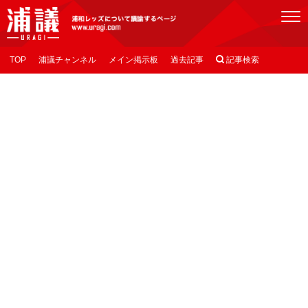
[浦議]浦和レッズについて議論するページ
TOP
浦議チャンネル
メイン掲示板
過去記事

記事検索