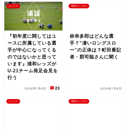
ニュース
浦議チャンネル
『初年度に関してはユ
林幸多郎はどんな選
ースに所属している選
手？“凄いロングスロ
手が中心になってくる
ー”の正体は？町田番記
のではないかと思って
者・郡司聡さんに聞く
います』浦和レッズが
U-21チーム発足会見を
行う
23
2026年7月6日
2026年7月6日
ニュース
浦議チャンネル