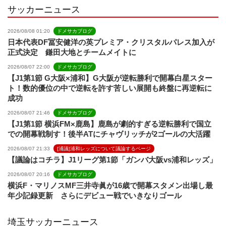
サッカーニュース
2026/08/08 01:20
ドメサカブログ
日本代表DF冨安健洋の英プレミア・クリスタルパレス加入が
正式決定 鎌田大地とチームメイトに
2026/08/07 22:00
ドメサカブログ
【J1第1節 G大阪×浦和】G大阪が逆転勝利で開幕白星スター
ト！数的優位の中で逆転を許す苦しい展開も終盤に再逆転に
成功
2026/08/07 21:46
ドメサカブログ
【J1第1節 横浜FM×鹿島】鹿島が劇的すぎる逆転勝利で国立
での開幕戦制す！後半ATにチャヴリッチが2ゴールの大活躍
2026/08/07 21:33
[浦議]浦和レッズについて議論するページ
【議論はコチラ】J1リーグ第1節「ガンバ大阪vs浦和レッズ」
2026/08/07 20:16
ドメサカブログ
横浜F・マリノスMF三井寺眞が16歳で開幕スタメン出場し最
年少記録更新 さらにデビュー戦でいきなりゴール
埼玉サッカーニュース