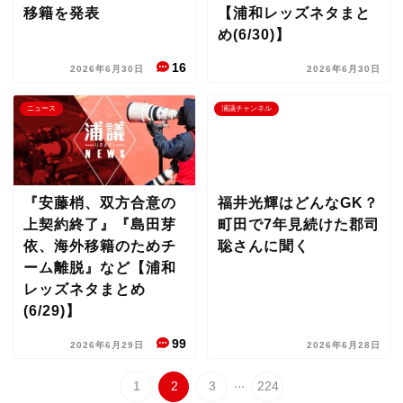
移籍を発表
【浦和レッズネタまと
め(6/30)】
16
2026年6月30日
2026年6月30日
ニュース
浦議チャンネル
『安藤梢、双方合意の
福井光輝はどんなGK？
上契約終了』『島田芽
町田で7年見続けた郡司
依、海外移籍のためチ
聡さんに聞く
ーム離脱』など【浦和
レッズネタまとめ
(6/29)】
99
2026年6月29日
2026年6月28日
...
1
2
3
224