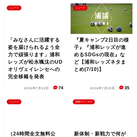
ニュース
ニュース
「みなさんに活躍する
『夏キャンプ2日目の様
姿を届けられるよう全
子』『浦和レッズが進
力で頑張ります」浦和
めるSDGsの現在』な
レッズが松永颯汰のUD
ど【浦和レッズネタま
オリヴェイレンセへの
とめ(7/10)】
完全移籍を発表
74
35
2026年7月10日
2026年7月10日
ニュース
浦議チャンネル
（24時間全文無料公
新体制・新戦力で何が