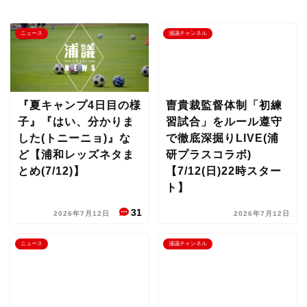
ニュース
浦議チャンネル
『夏キャンプ4日目の様
曺貴裁監督体制「初練
子』『はい、分かりま
習試合」をルール遵守
した(トニーニョ)』な
で徹底深掘りLIVE(浦
ど【浦和レッズネタま
研プラスコラボ)
とめ(7/12)】
【7/12(日)22時スター
ト】
31
2026年7月12日
2026年7月12日
ニュース
浦議チャンネル