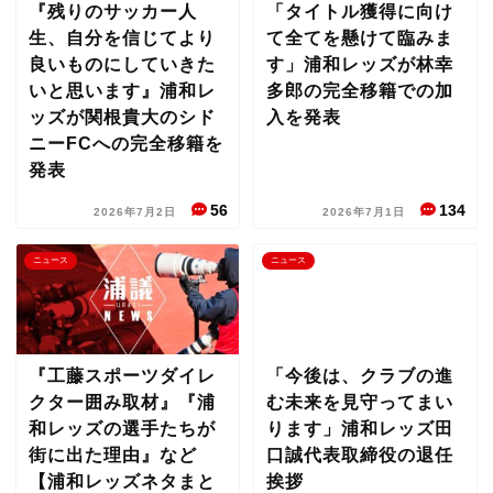
『残りのサッカー人
「タイトル獲得に向け
生、自分を信じてより
て全てを懸けて臨みま
良いものにしていきた
す」浦和レッズが林幸
いと思います』浦和レ
多郎の完全移籍での加
ッズが関根貴大のシド
入を発表
ニーFCへの完全移籍を
発表
56
134
2026年7月2日
2026年7月1日
ニュース
ニュース
『工藤スポーツダイレ
「今後は、クラブの進
クター囲み取材』『浦
む未来を見守ってまい
和レッズの選手たちが
ります」浦和レッズ田
街に出た理由』など
口誠代表取締役の退任
【浦和レッズネタまと
挨拶