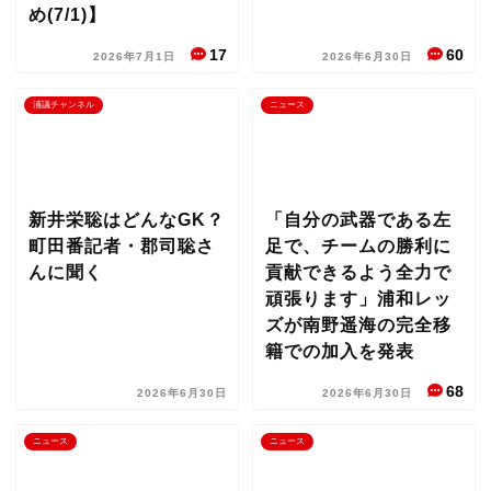
め(7/1)】
17
60
2026年7月1日
2026年6月30日
浦議チャンネル
ニュース
新井栄聡はどんなGK？
「自分の武器である左
町田番記者・郡司聡さ
足で、チームの勝利に
んに聞く
貢献できるよう全力で
頑張ります」浦和レッ
ズが南野遥海の完全移
籍での加入を発表
68
2026年6月30日
2026年6月30日
ニュース
ニュース