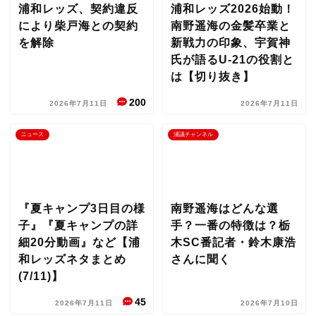
浦和レッズ、契約違反
浦和レッズ2026始動！
により柴戸海との契約
南野遥海の金髪卒業と
を解除
新戦力の印象、宇賀神
氏が語るU-21の役割と
は【切り抜き】
200
2026年7月11日
2026年7月11日
ニュース
浦議チャンネル
『夏キャンプ3日目の様
南野遥海はどんな選
子』『夏キャンプの詳
手？一番の特徴は？栃
細20分動画』など【浦
木SC番記者・鈴木康浩
和レッズネタまとめ
さんに聞く
(7/11)】
45
2026年7月11日
2026年7月10日