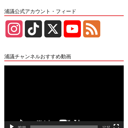
浦議公式アカウント・フィード
I
T
X
Y
F
n
i
o
e
浦議チャンネルおすすめ動画
s
k
u
e
動
画
プ
t
T
T
d
レ
ー
a
o
u
ヤ
ー
g
k
b
00:00
12:37