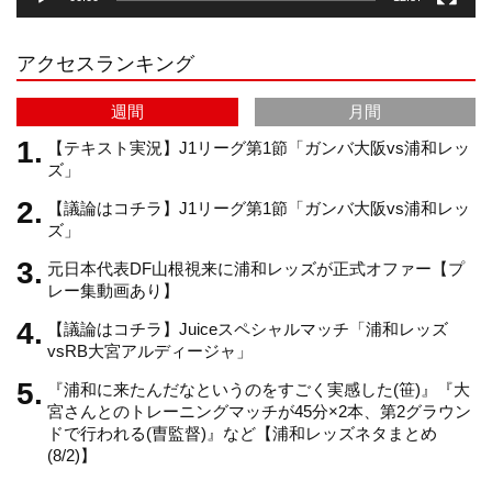
r
e
アクセスランキング
a
C
週間
月間
m
h
【テキスト実況】J1リーグ第1節「ガンバ大阪vs浦和レッ
ズ」
【議論はコチラ】J1リーグ第1節「ガンバ大阪vs浦和レッ
a
ズ」
元日本代表DF山根視来に浦和レッズが正式オファー【プ
n
レー集動画あり】
【議論はコチラ】Juiceスペシャルマッチ「浦和レッズ
n
vsRB大宮アルディージャ」
『浦和に来たんだなというのをすごく実感した(笹)』『大
e
宮さんとのトレーニングマッチが45分×2本、第2グラウン
ドで行われる(曺監督)』など【浦和レッズネタまとめ
(8/2)】
l