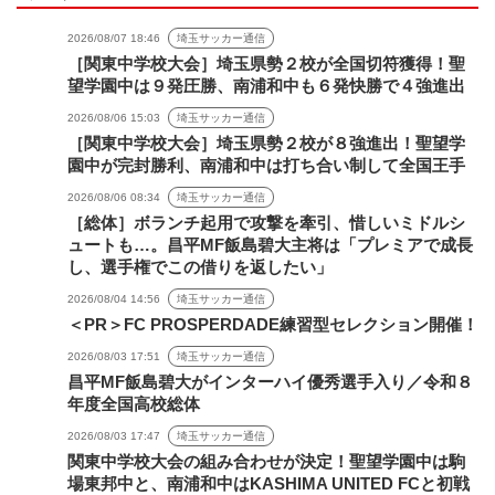
2026/08/07 18:46
埼玉サッカー通信
［関東中学校大会］埼玉県勢２校が全国切符獲得！聖
望学園中は９発圧勝、南浦和中も６発快勝で４強進出
2026/08/06 15:03
埼玉サッカー通信
［関東中学校大会］埼玉県勢２校が８強進出！聖望学
園中が完封勝利、南浦和中は打ち合い制して全国王手
2026/08/06 08:34
埼玉サッカー通信
［総体］ボランチ起用で攻撃を牽引、惜しいミドルシ
ュートも…。昌平MF飯島碧大主将は「プレミアで成長
し、選手権でこの借りを返したい」
2026/08/04 14:56
埼玉サッカー通信
＜PR＞FC PROSPERDADE練習型セレクション開催！
2026/08/03 17:51
埼玉サッカー通信
昌平MF飯島碧大がインターハイ優秀選手入り／令和８
年度全国高校総体
2026/08/03 17:47
埼玉サッカー通信
関東中学校大会の組み合わせが決定！聖望学園中は駒
場東邦中と、南浦和中はKASHIMA UNITED FCと初戦