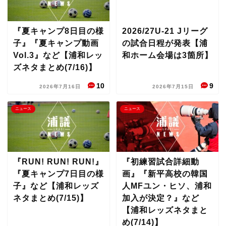
『夏キャンプ8日目の様
2026/27U-21 Jリーグ
子』『夏キャンプ動画
の試合日程が発表【浦
Vol.3』など【浦和レッ
和ホーム会場は3箇所】
ズネタまとめ(7/16)】
10
9
2026年7月16日
2026年7月15日
ニュース
ニュース
『RUN! RUN! RUN!』
『初練習試合詳細動
『夏キャンプ7日目の様
画』『新平高校の韓国
子』など【浦和レッズ
人MFユン・ヒソ、浦和
ネタまとめ(7/15)】
加入が決定？』など
【浦和レッズネタまと
め(7/14)】