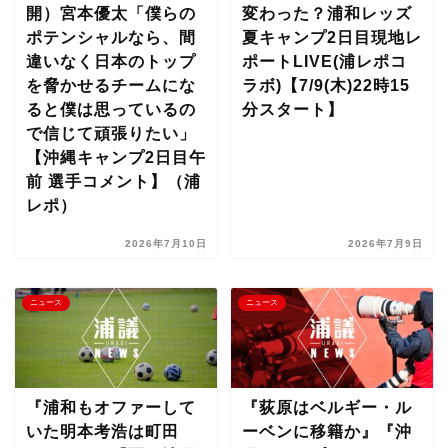
開）宮本優太「僕らの
変わった？浦和レッズ
ポテンシャルなら、間
夏キャンプ2日目現地レ
違いなく日本のトップ
ポートLIVE(浦レポコ
を脅かせるチームにな
ラボ)【7/9(木)22時15
ると僕は思っているの
分スタート】
で信じて頑張りたい」
【沖縄キャンプ2日目午
前 選手コメント】（浦
レポ）
2026年7月10日
2026年7月9日
ニュース
ニュース
『浦和もオファーして
『荻原はベルギー・ル
いた明本考浩は町田
ーベンに移籍か』『沖