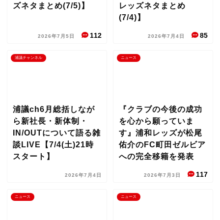
ズネタまとめ(7/5)】
レッズネタまとめ
(7/4)】
112
85
2026年7月5日
2026年7月4日
浦議チャンネル
ニュース
浦議ch6月総括しなが
『クラブの今後の成功
ら新社長・新体制・
を心から願っていま
IN/OUTについて語る雑
す』浦和レッズが松尾
談LIVE【7/4(土)21時
佑介のFC町田ゼルビア
スタート】
への完全移籍を発表
117
2026年7月4日
2026年7月3日
ニュース
ニュース