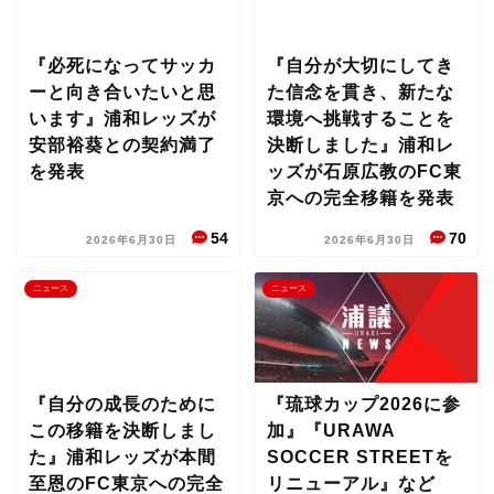
『必死になってサッカ
『自分が大切にしてき
ーと向き合いたいと思
た信念を貫き、新たな
います』浦和レッズが
環境へ挑戦することを
安部裕葵との契約満了
決断しました』浦和レ
を発表
ッズが石原広教のFC東
京への完全移籍を発表
54
70
2026年6月30日
2026年6月30日
ニュース
ニュース
『自分の成長のために
『琉球カップ2026に参
この移籍を決断しまし
加』『URAWA
た』浦和レッズが本間
SOCCER STREETを
至恩のFC東京への完全
リニューアル』など