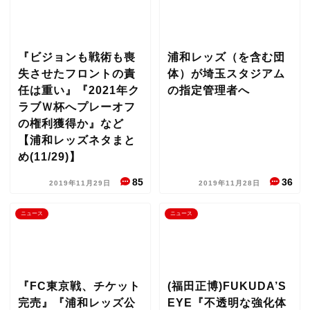
『ビジョンも戦術も喪
浦和レッズ（を含む団
失させたフロントの責
体）が埼玉スタジアム
任は重い』『2021年ク
の指定管理者へ
ラブＷ杯へプレーオフ
の権利獲得か』など
【浦和レッズネタまと
め(11/29)】
85
36
2019年11月29日
2019年11月28日
ニュース
ニュース
『FC東京戦、チケット
(福田正博)FUKUDA’S
完売』『浦和レッズ公
EYE『不透明な強化体