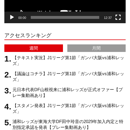
g
k
b
00:00
12:37
r
e
アクセスランキング
a
C
週間
月間
m
h
【テキスト実況】J1リーグ第1節「ガンバ大阪vs浦和レッ
ズ」
【議論はコチラ】J1リーグ第1節「ガンバ大阪vs浦和レッ
a
ズ」
元日本代表DF山根視来に浦和レッズが正式オファー【プ
n
レー集動画あり】
【スタメン発表】J1リーグ第1節「ガンバ大阪vs浦和レッ
n
ズ」
浦和レッズが東海大学DF田中玲音の2029年加入内定と特
e
別指定承認を発表【プレー集動画あり】