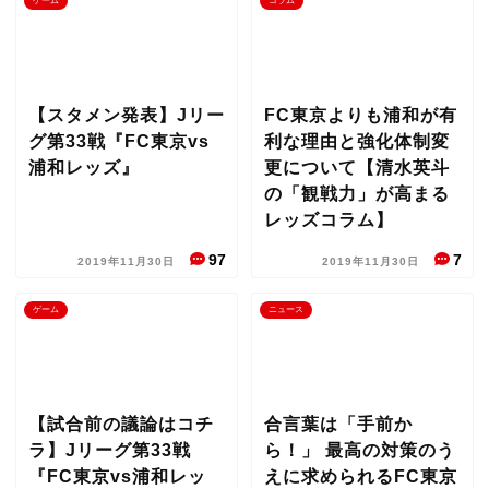
ゲーム
コラム
【スタメン発表】Jリー
FC東京よりも浦和が有
グ第33戦『FC東京vs
利な理由と強化体制変
浦和レッズ』
更について【清水英斗
の「観戦力」が高まる
レッズコラム】
97
7
2019年11月30日
2019年11月30日
ゲーム
ニュース
【試合前の議論はコチ
合言葉は「手前か
ラ】Jリーグ第33戦
ら！」 最高の対策のう
『FC東京vs浦和レッ
えに求められるFC東京