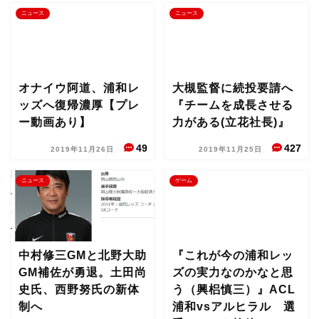
ニュース
ニュース
オナイウ阿道、浦和レ
大槻監督に続投要請へ
ッズへ復帰濃厚【プレ
『チームを成長させる
ー動画あり】
力がある(立花社長)』
49
427
2019年11月26日
2019年11月25日
ニュース
ゲーム
中村修三GMと北野大助
『これが今の浦和レッ
GM補佐が勇退。土田尚
ズの実力なのかなと思
史氏、西野努氏の新体
う（興梠慎三）』ACL
制へ
浦和vsアルヒラル 選