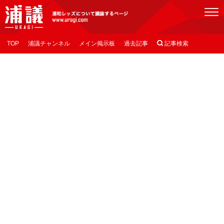
[浦議]浦和レッズについて議論するページ
TOP
浦議チャンネル
メイン掲示板
過去記事

記事検索