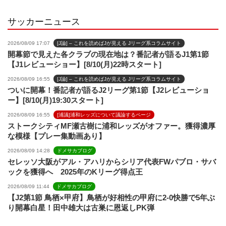
サッカーニュース
l
2026/08/09 17:07
[J論] – これを読めばJが見える Jリーグ系コラムサイト
開幕節で見えた各クラブの現在地は？番記者が語るJ1第1節
【J1レビューショー】[8/10(月)22時スタート]
2026/08/09 16:55
[J論] – これを読めばJが見える Jリーグ系コラムサイト
ついに開幕！番記者が語るJ2リーグ第1節【J2レビューショ
ー】[8/10(月)19:30スタート]
2026/08/09 16:55
[浦議]浦和レッズについて議論するページ
ストークシティMF瀬古樹に浦和レッズがオファー。獲得濃厚
な模様【プレー集動画あり】
2026/08/09 14:28
ドメサカブログ
セレッソ大阪がアル・アハリからシリア代表FWパブロ・サバ
ックを獲得へ 2025年のKリーグ得点王
2026/08/09 11:44
ドメサカブログ
【J2第1節 鳥栖×甲府】鳥栖が好相性の甲府に2-0快勝で5年ぶ
り開幕白星！田中雄大は古巣に恩返しPK弾