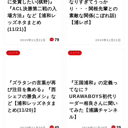
に受賞したい(槙野)』
なりすぎてうっか
『ACL決勝第二戦の入
り・・・関根先輩との
場方法』など【浦和レ
素敵な関係(こぼれ話)
ッズネタまとめ
【浦レポ】
(11/21)】
79
2019年11月21日
2019年11月21日
ニュース
ニュース
『ズラタンの言葉が再
『王国浦和』の定義っ
び注目を集める』『西
てなに？
シェフの勝負メシ』な
URAWABOYS初代リ
ど【浦和レッズネタま
ーダー相良さんに聞い
とめ(11/20)】
てみた【浦議チャンネ
ル】
45
29
2019年11月20日
2019年11月19日