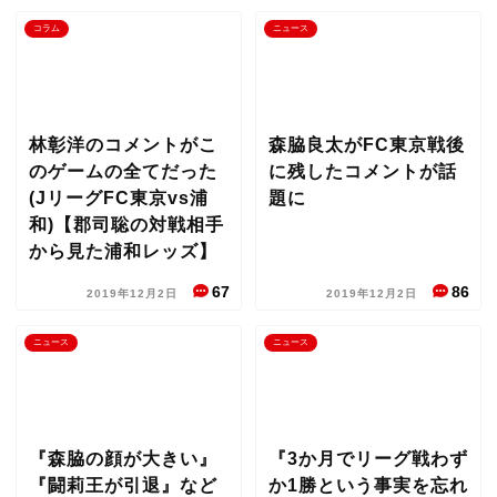
コラム
ニュース
林彰洋のコメントがこ
森脇良太がFC東京戦後
のゲームの全てだった
に残したコメントが話
(JリーグFC東京vs浦
題に
和)【郡司聡の対戦相手
から見た浦和レッズ】
67
86
2019年12月2日
2019年12月2日
ニュース
ニュース
『森脇の顔が大きい』
『3か月でリーグ戦わず
『闘莉王が引退』など
か1勝という事実を忘れ