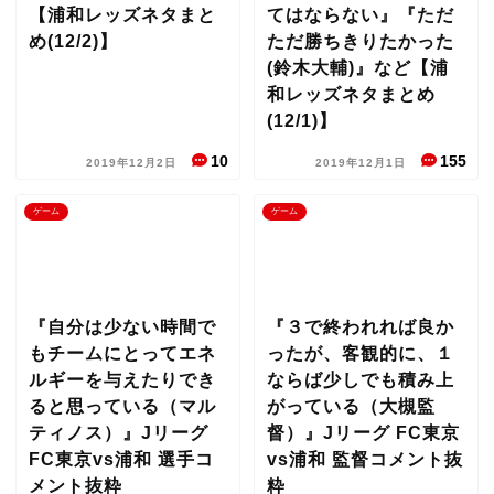
【浦和レッズネタまと
てはならない』『ただ
め(12/2)】
ただ勝ちきりたかった
(鈴木大輔)』など【浦
和レッズネタまとめ
(12/1)】
10
155
2019年12月2日
2019年12月1日
ゲーム
ゲーム
『自分は少ない時間で
『３で終われれば良か
もチームにとってエネ
ったが、客観的に、１
ルギーを与えたりでき
ならば少しでも積み上
ると思っている（マル
がっている（大槻監
ティノス）』Jリーグ
督）』Jリーグ FC東京
FC東京vs浦和 選手コ
vs浦和 監督コメント抜
メント抜粋
粋