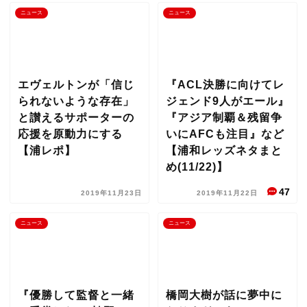
ニュース
ニュース
エヴェルトンが「信じ
『ACL決勝に向けてレ
られないような存在」
ジェンド9人がエール』
と讃えるサポーターの
『アジア制覇＆残留争
応援を原動力にする
いにAFCも注目』など
【浦レポ】
【浦和レッズネタまと
め(11/22)】
47
2019年11月23日
2019年11月22日
ニュース
ニュース
『優勝して監督と一緒
橋岡大樹が話に夢中に