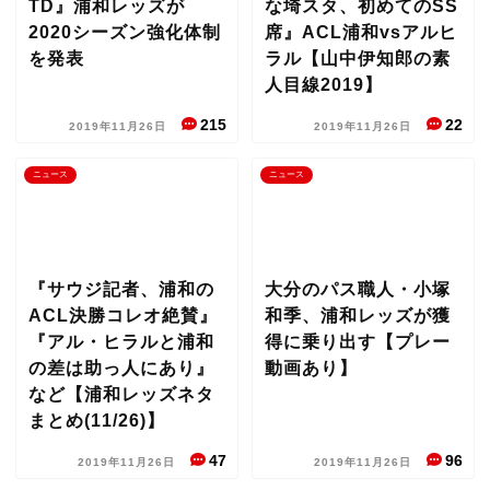
TD』浦和レッズが
な埼スタ、初めてのSS
2020シーズン強化体制
席』ACL浦和vsアルヒ
を発表
ラル【山中伊知郎の素
人目線2019】
215
22
2019年11月26日
2019年11月26日
ニュース
ニュース
『サウジ記者、浦和の
大分のパス職人・小塚
ACL決勝コレオ絶賛』
和季、浦和レッズが獲
『アル・ヒラルと浦和
得に乗り出す【プレー
の差は助っ人にあり』
動画あり】
など【浦和レッズネタ
まとめ(11/26)】
47
96
2019年11月26日
2019年11月26日