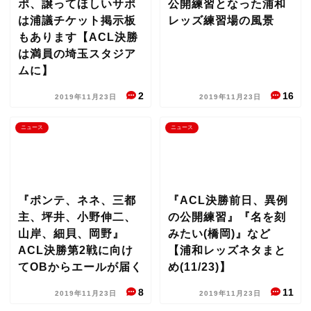
ポ、譲ってほしいサポ
公開練習となった浦和
は浦議チケット掲示板
レッズ練習場の風景
もあります【ACL決勝
は満員の埼玉スタジア
ムに】
2
16
2019年11月23日
2019年11月23日
ニュース
ニュース
『ポンテ、ネネ、三都
『ACL決勝前日、異例
主、坪井、小野伸二、
の公開練習』『名を刻
山岸、細貝、岡野』
みたい(橋岡)』など
ACL決勝第2戦に向け
【浦和レッズネタまと
てOBからエールが届く
め(11/23)】
8
11
2019年11月23日
2019年11月23日