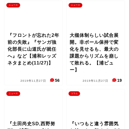
ニュース
ニュース
『フロントが忘れた2年
大槻体制らしい試合展
前の失敗』『サンガ強
開。非ボール保持で変
化部長に山道氏が就任
化を見せるも、最大の
へ』など【浦和レッズ
課題からリズムを崩し
ネタまとめ(11/27)】
て敗れる。【浦ビュ
ー】
56
19
2019年11月27日
2019年11月27日
ニュース
コラム
『土田尚史SD,西野努
『いつもと違う雰囲気