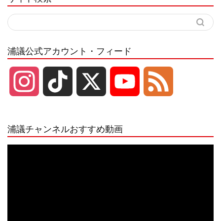
浦議公式アカウント・フィード
I
T
X
Y
F
n
i
o
e
浦議チャンネルおすすめ動画
s
k
u
e
動
画
プ
t
T
T
d
レ
ー
a
o
u
ヤ
ー