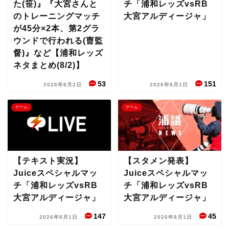
た(笹)』『大宮さんと
チ「浦和レッズvsRB
のトレーニングマッチ
大宮アルディージャ」
が45分×2本、第2グラ
ウンドで行われる(曺監
督)』など【浦和レッズ
ネタまとめ(8/2)】
53
151
2026年8月2日
2026年8月1日
ゲーム
ゲーム
【テキスト実況】
【スタメン発表】
Juiceスペシャルマッ
Juiceスペシャルマッ
チ「浦和レッズvsRB
チ「浦和レッズvsRB
大宮アルディージャ」
大宮アルディージャ」
147
45
2026年8月1日
2026年8月1日