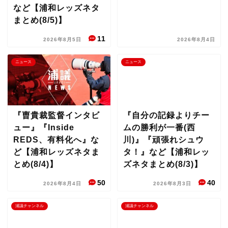
など【浦和レッズネタ
まとめ(8/5)】
11
2026年8月5日
2026年8月4日
ニュース
ニュース
『曺貴裁監督インタビ
『自分の記録よりチー
ュー』『Inside
ムの勝利が一番(西
REDS、有料化へ』な
川)』『頑張れシュウ
ど【浦和レッズネタま
タ！』など【浦和レッ
とめ(8/4)】
ズネタまとめ(8/3)】
50
40
2026年8月4日
2026年8月3日
浦議チャンネル
浦議チャンネル