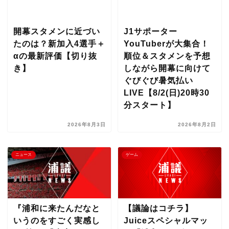
開幕スタメンに近づい
J1サポーター
たのは？新加入4選手＋
YouTuberが大集合！
αの最新評価【切り抜
順位＆スタメンを予想
き】
しながら開幕に向けて
ぐびぐび暑気払い
LIVE【8/2(日)20時30
分スタート】
2026年8月3日
2026年8月2日
ニュース
ゲーム
『浦和に来たんだなと
【議論はコチラ】
いうのをすごく実感し
Juiceスペシャルマッ