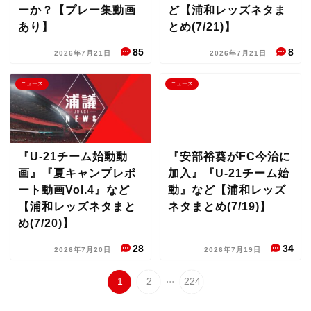
ーか？【プレー集動画
ど【浦和レッズネタま
あり】
とめ(7/21)】
85
8
2026年7月21日
2026年7月21日
ニュース
ニュース
『U-21チーム始動動
『安部裕葵がFC今治に
画』『夏キャンプレポ
加入』『U-21チーム始
ート動画Vol.4』など
動』など【浦和レッズ
【浦和レッズネタまと
ネタまとめ(7/19)】
め(7/20)】
28
34
2026年7月20日
2026年7月19日
...
1
2
224