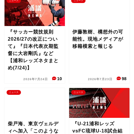
ニュース
ニュース
『サッカー競技規則
伊藤敦樹、構想外の可
2026/27の改正につい
能性。現地メディアが
て』『日本代表次期監
移籍模索と報じる
督に大岩剛氏』など
【浦和レッズネタまと
め(7/24)】
10
98
2026年7月24日
2026年7月23日
ニュース
ニュース
柴戸海、東京ヴェルデ
『U-21浦和レッズ
ィへ加入「このような
vsFC琉球U-18試合結