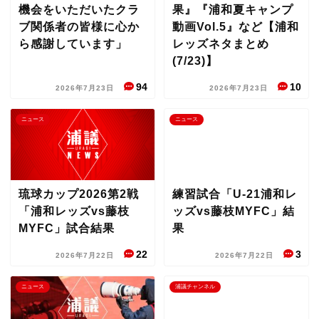
機会をいただいたクラ
果』『浦和夏キャンプ
ブ関係者の皆様に心か
動画Vol.5』など【浦和
ら感謝しています」
レッズネタまとめ
(7/23)】
94
10
2026年7月23日
2026年7月23日
ニュース
ニュース
琉球カップ2026第2戦
練習試合「U-21浦和レ
「浦和レッズvs藤枝
ッズvs藤枝MYFC」結
MYFC」試合結果
果
22
3
2026年7月22日
2026年7月22日
ニュース
浦議チャンネル