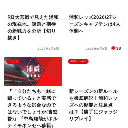
RB大宮戦で見えた浦和
浦和レッズ2026/27シ
の現在地。課題と期待
ーズンキャプテンは4人
の新戦力を分析【切り
体制へ
抜き】
38
2026年8月5日
2026年8月5日
ニュース
浦議チャンネル
『「自分たちも一緒に
新シーズンの新ルール
闘っている」と実感で
を徹底解説！浦和レッ
きるような試合なので
ズへの影響と注意点
はないでしょうか(曺監
は？【勝手にジャッジ
督)』『中島翔哉がポル
リプレイ】
ティモネンセへ移籍』