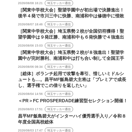
2026/08/08 16:21
埼玉サッカー通信
［関東中学校大会］聖望学園中が初出場で決勝進出！
後半４発で市川三中に快勝、南浦和中は修徳中に惜敗
2026/08/07 18:46
埼玉サッカー通信
［関東中学校大会］埼玉県勢２校が全国切符獲得！聖
望学園中は９発圧勝、南浦和中も６発快勝で４強進出
2026/08/06 15:03
埼玉サッカー通信
［関東中学校大会］埼玉県勢２校が８強進出！聖望学
園中が完封勝利、南浦和中は打ち合い制して全国王手
2026/08/06 08:34
埼玉サッカー通信
［総体］ボランチ起用で攻撃を牽引、惜しいミドルシ
ュートも…。昌平MF飯島碧大主将は「プレミアで成長
し、選手権でこの借りを返したい」
2026/08/04 14:56
埼玉サッカー通信
＜PR＞FC PROSPERDADE練習型セレクション開催！
2026/08/03 17:51
埼玉サッカー通信
昌平MF飯島碧大がインターハイ優秀選手入り／令和８
年度全国高校総体
2026/08/03 17:47
埼玉サッカー通信