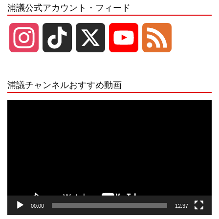
浦議公式アカウント・フィード
I
T
X
Y
F
n
i
o
e
浦議チャンネルおすすめ動画
s
k
u
e
動
画
プ
t
T
T
d
レ
ー
a
o
u
ヤ
ー
g
k
b
00:00
12:37
r
e