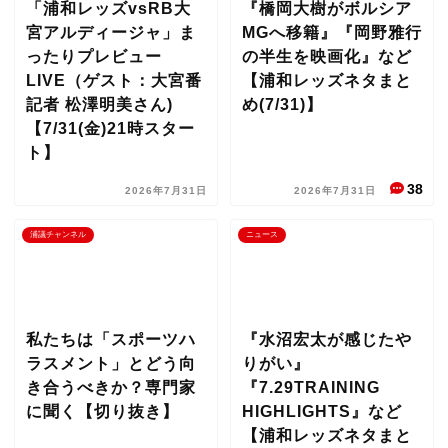
「浦和レッズvsRB大
『橋岡大樹がボルシア
宮アルディージャ」ま
MGへ移籍』『岡野雅行
ったりプレビュー
の半生を映画化』など
LIVE（ゲスト：大宮番
【浦和レッズネタまと
記者 松澤明美さん)
め(7/31)】
【7/31(金)21時スター
ト】
38
2026年7月31日
2026年7月31日
浦議チャンネル
ニュース
私たちは「スポーツハ
『水沼宏太が感じたや
ラスメント」とどう向
りがい』
き合うべきか？専門家
『7.29TRAINING
に聞く【切り抜き】
HIGHLIGHTS』など
【浦和レッズネタまと