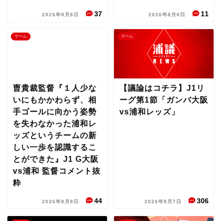
37
11
2026年8月8日
2026年8月8日
ゲーム
ゲーム
曺貴裁監督『１人少な
【議論はコチラ】J1リ
いにもかかわらず、相
ーグ第1節「ガンバ大阪
手ゴールに向かう姿勢
vs浦和レッズ」
を失わなかった浦和レ
ッズというチームの新
しい一歩を認識するこ
とができた』J1 G大阪
vs浦和 監督コメント抜
粋
44
306
2026年8月8日
2026年8月7日