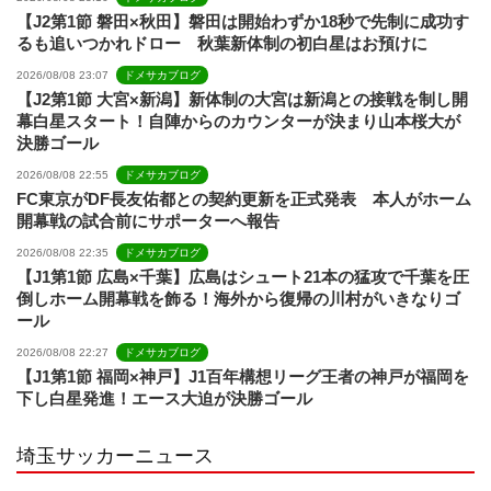
【J2第1節 磐田×秋田】磐田は開始わずか18秒で先制に成功す
るも追いつかれドロー 秋葉新体制の初白星はお預けに
2026/08/08 23:07
ドメサカブログ
【J2第1節 大宮×新潟】新体制の大宮は新潟との接戦を制し開
幕白星スタート！自陣からのカウンターが決まり山本桜大が
決勝ゴール
2026/08/08 22:55
ドメサカブログ
FC東京がDF長友佑都との契約更新を正式発表 本人がホーム
開幕戦の試合前にサポーターへ報告
2026/08/08 22:35
ドメサカブログ
【J1第1節 広島×千葉】広島はシュート21本の猛攻で千葉を圧
倒しホーム開幕戦を飾る！海外から復帰の川村がいきなりゴ
ール
2026/08/08 22:27
ドメサカブログ
【J1第1節 福岡×神戸】J1百年構想リーグ王者の神戸が福岡を
下し白星発進！エース大迫が決勝ゴール
埼玉サッカーニュース