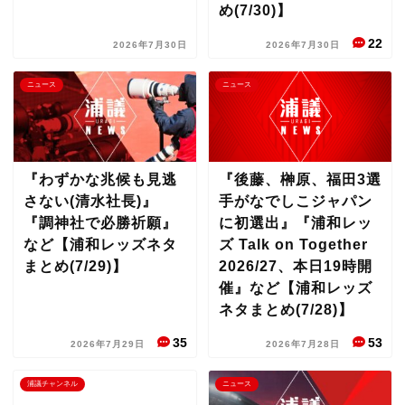
め(7/30)】
22
2026年7月30日
2026年7月30日
ニュース
ニュース
『わずかな兆候も見逃
『後藤、榊原、福田3選
さない(清水社長)』
手がなでしこジャパン
『調神社で必勝祈願』
に初選出』『浦和レッ
など【浦和レッズネタ
ズ Talk on Together
まとめ(7/29)】
2026/27、本日19時開
催』など【浦和レッズ
ネタまとめ(7/28)】
35
53
2026年7月29日
2026年7月28日
浦議チャンネル
ニュース