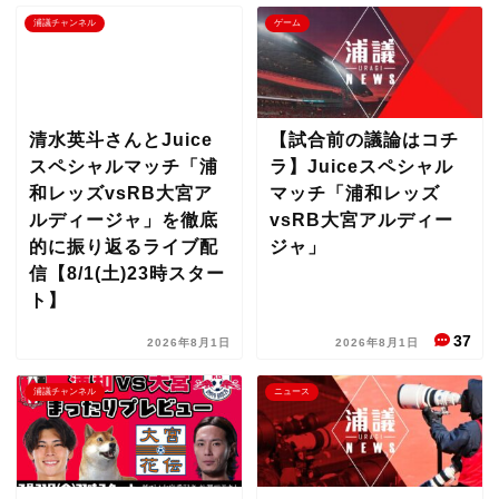
浦議チャンネル
ゲーム
清水英斗さんとJuice
【試合前の議論はコチ
スペシャルマッチ「浦
ラ】Juiceスペシャル
和レッズvsRB大宮ア
マッチ「浦和レッズ
ルディージャ」を徹底
vsRB大宮アルディー
的に振り返るライブ配
ジャ」
信【8/1(土)23時スター
ト】
37
2026年8月1日
2026年8月1日
浦議チャンネル
ニュース