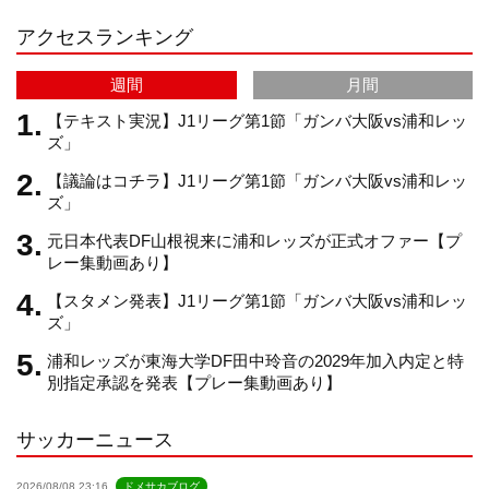
アクセスランキング
a
C
週間
月間
m
h
【テキスト実況】J1リーグ第1節「ガンバ大阪vs浦和レッ
ズ」
【議論はコチラ】J1リーグ第1節「ガンバ大阪vs浦和レッ
a
ズ」
元日本代表DF山根視来に浦和レッズが正式オファー【プ
n
レー集動画あり】
【スタメン発表】J1リーグ第1節「ガンバ大阪vs浦和レッ
n
ズ」
浦和レッズが東海大学DF田中玲音の2029年加入内定と特
e
別指定承認を発表【プレー集動画あり】
サッカーニュース
l
2026/08/08 23:16
ドメサカブログ