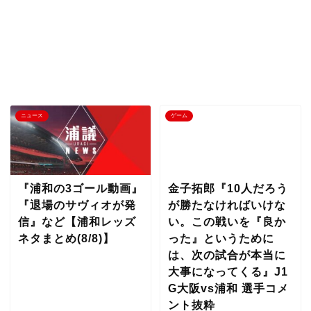
ニュース
ゲーム
『浦和の3ゴール動画』
金子拓郎『10人だろう
『退場のサヴィオが発
が勝たなければいけな
信』など【浦和レッズ
い。この戦いを『良か
ネタまとめ(8/8)】
った』というために
は、次の試合が本当に
大事になってくる』J1
G大阪vs浦和 選手コメ
ント抜粋