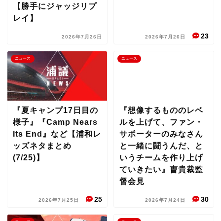
【勝手にジャッジリプ
レイ】
23
2026年7月26日
2026年7月26日
ニュース
ニュース
『夏キャンプ17日目の
『想像するもののレベ
様子』『Camp Nears
ルを上げて、ファン・
Its End』など【浦和レ
サポーターのみなさん
ッズネタまとめ
と一緒に闘うんだ、と
(7/25)】
いうチームを作り上げ
ていきたい』曺貴裁監
督会見
25
30
2026年7月25日
2026年7月24日