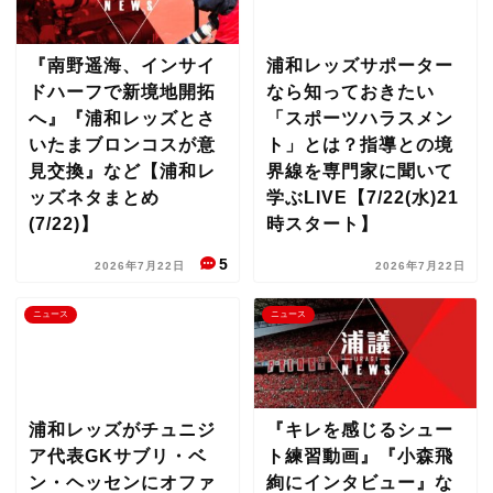
『南野遥海、インサイ
浦和レッズサポーター
ドハーフで新境地開拓
なら知っておきたい
へ』『浦和レッズとさ
「スポーツハラスメン
いたまブロンコスが意
ト」とは？指導との境
見交換』など【浦和レ
界線を専門家に聞いて
ッズネタまとめ
学ぶLIVE【7/22(水)21
(7/22)】
時スタート】
5
2026年7月22日
2026年7月22日
ニュース
ニュース
浦和レッズがチュニジ
『キレを感じるシュー
ア代表GKサブリ・ベ
ト練習動画』『小森飛
ン・ヘッセンにオファ
絢にインタビュー』な