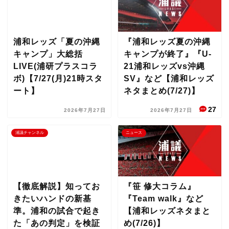
浦和レッズ「夏の沖縄
『浦和レッズ夏の沖縄
キャンプ」大総括
キャンプが終了』『U-
LIVE(浦研プラスコラ
21浦和レッズvs沖縄
ボ)【7/27(月)21時スタ
SV』など【浦和レッズ
ート】
ネタまとめ(7/27)】
27
2026年7月27日
2026年7月27日
浦議チャンネル
ニュース
【徹底解説】知ってお
『笹 修大コラム』
きたいハンドの新基
『Team walk』など
準。浦和の試合で起き
【浦和レッズネタまと
た「あの判定」を検証
め(7/26)】