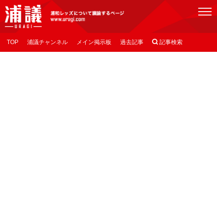
[浦議]浦和レッズについて議論するページ
TOP
浦議チャンネル
メイン掲示板
過去記事

記事検索