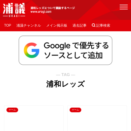
[浦議]浦和レッズについて議論するページ
TOP
浦議チャンネル
メイン掲示板
過去記事

記事検索
― TAG ―
浦和レッズ
ゲーム
ゲーム