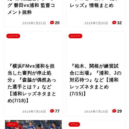
グ 磐田vs浦和 監督コ
レッズ』情報まとめ
メント抜粋
20
32
2019年7月21日
2019年7月20日
ニュース
ニュース
『横浜FMvs浦和を担
『柏木、関根が練習試
当した審判が停止処
合に出場』『浦和、Jの
分』『森脇が偶然あっ
対応待つ』など【浦和
た選手とは？』など
レッズネタまとめ
【浦和レッズネタまと
(7/15)】
め(7/18)】
77
29
2019年7月18日
2019年7月15日
ゲーム
ゲーム