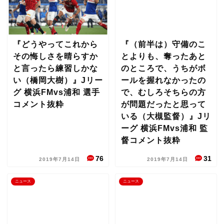
『どうやってこれから
『（前半は）守備のこ
その悔しさを晴らすか
とよりも、奪ったあと
と言ったら練習しかな
のところで、うちがボ
い（橋岡大樹）』Jリー
ールを握れなかったの
グ 横浜FMvs浦和 選手
で、むしろそちらの方
コメント抜粋
が問題だったと思って
いる（大槻監督）』Jリ
ーグ 横浜FMvs浦和 監
督コメント抜粋
76
31
2019年7月14日
2019年7月14日
ニュース
ニュース