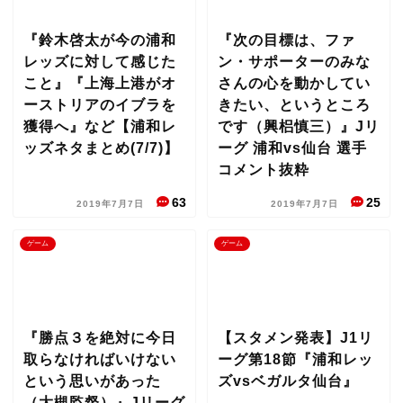
『鈴木啓太が今の浦和
『次の目標は、ファ
レッズに対して感じた
ン・サポーターのみな
こと』『上海上港がオ
さんの心を動かしてい
ーストリアのイブラを
きたい、というところ
獲得へ』など【浦和レ
です（興梠慎三）』Jリ
ッズネタまとめ(7/7)】
ーグ 浦和vs仙台 選手
コメント抜粋
63
25
2019年7月7日
2019年7月7日
ゲーム
ゲーム
『勝点３を絶対に今日
【スタメン発表】J1リ
取らなければいけない
ーグ第18節『浦和レッ
という思いがあった
ズvsベガルタ仙台』
（大槻監督）』Jリーグ