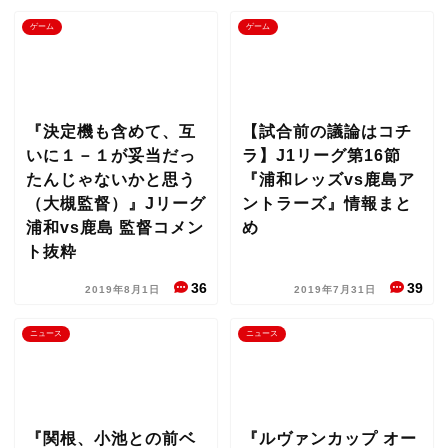
ゲーム
ゲーム
『決定機も含めて、互
【試合前の議論はコチ
いに１－１が妥当だっ
ラ】J1リーグ第16節
たんじゃないかと思う
『浦和レッズvs鹿島ア
（大槻監督）』Jリーグ
ントラーズ』情報まと
浦和vs鹿島 監督コメン
め
ト抜粋
36
39
2019年8月1日
2019年7月31日
ニュース
ニュース
『関根、小池との前ベ
『ルヴァンカップ オー