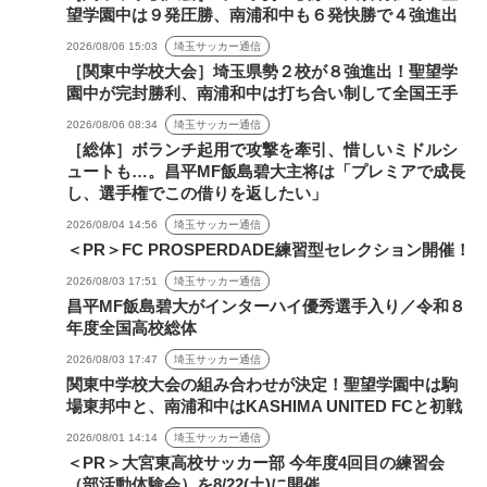
望学園中は９発圧勝、南浦和中も６発快勝で４強進出
2026/08/06 15:03
埼玉サッカー通信
［関東中学校大会］埼玉県勢２校が８強進出！聖望学
園中が完封勝利、南浦和中は打ち合い制して全国王手
2026/08/06 08:34
埼玉サッカー通信
［総体］ボランチ起用で攻撃を牽引、惜しいミドルシ
ュートも…。昌平MF飯島碧大主将は「プレミアで成長
し、選手権でこの借りを返したい」
2026/08/04 14:56
埼玉サッカー通信
＜PR＞FC PROSPERDADE練習型セレクション開催！
2026/08/03 17:51
埼玉サッカー通信
昌平MF飯島碧大がインターハイ優秀選手入り／令和８
年度全国高校総体
2026/08/03 17:47
埼玉サッカー通信
関東中学校大会の組み合わせが決定！聖望学園中は駒
場東邦中と、南浦和中はKASHIMA UNITED FCと初戦
2026/08/01 14:14
埼玉サッカー通信
＜PR＞大宮東高校サッカー部 今年度4回目の練習会
（部活動体験会）を8/22(土)に開催