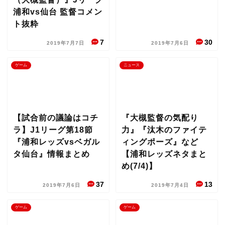
浦和vs仙台 監督コメン
ト抜粋
7
30
2019年7月7日
2019年7月6日
ゲーム
ニュース
【試合前の議論はコチ
『大槻監督の気配り
ラ】J1リーグ第18節
力』『汰木のファイテ
『浦和レッズvsベガル
ィングポーズ』など
タ仙台』情報まとめ
【浦和レッズネタまと
め(7/4)】
37
13
2019年7月6日
2019年7月4日
ゲーム
ゲーム