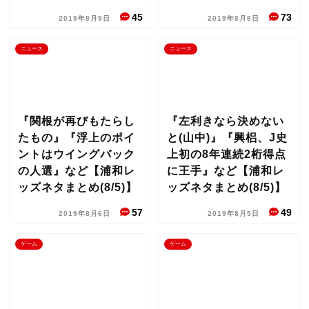
45
73
2019年8月9日
2019年8月8日
ニュース
ニュース
『関根が再びもたらし
『左利きなら決めない
たもの』『浮上のポイ
と(山中)』『興梠、J史
ントはウイングバック
上初の8年連続2桁得点
の人選』など【浦和レ
に王手』など【浦和レ
ッズネタまとめ(8/5)】
ッズネタまとめ(8/5)】
57
49
2019年8月6日
2019年8月5日
ゲーム
ゲーム