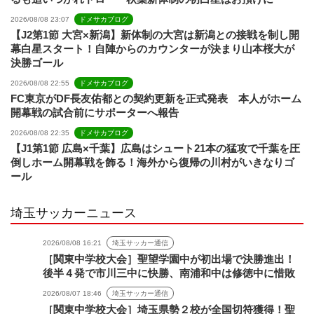
2026/08/08 23:07
ドメサカブログ
【J2第1節 大宮×新潟】新体制の大宮は新潟との接戦を制し開
幕白星スタート！自陣からのカウンターが決まり山本桜大が
決勝ゴール
2026/08/08 22:55
ドメサカブログ
FC東京がDF長友佑都との契約更新を正式発表 本人がホーム
開幕戦の試合前にサポーターへ報告
2026/08/08 22:35
ドメサカブログ
【J1第1節 広島×千葉】広島はシュート21本の猛攻で千葉を圧
倒しホーム開幕戦を飾る！海外から復帰の川村がいきなりゴ
ール
埼玉サッカーニュース
2026/08/08 16:21
埼玉サッカー通信
［関東中学校大会］聖望学園中が初出場で決勝進出！
後半４発で市川三中に快勝、南浦和中は修徳中に惜敗
2026/08/07 18:46
埼玉サッカー通信
［関東中学校大会］埼玉県勢２校が全国切符獲得！聖