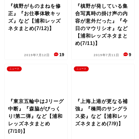
『槙野がものまねを修
『槙野が発している集
正』『お仕事体験キッ
合写真時の掛け声の内
ズ』など【浦和レッズ
容が意外だった』『今
ネタまとめ(7/12)】
日のマウリシオ』など
【浦和レッズネタまと
め(7/11)】
19
9
2019年7月12日
2019年7月11日
ニュース
ニュース
『東京五輪中はJリーグ
『上海上港が更なる補
中断』『森脇がびっく
強』『橋岡のサングラ
り!第二弾』など【浦和
ス姿』など【浦和レッ
レッズネタまとめ
ズネタまとめ(7/9)】
(7/10)】