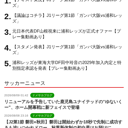
ズ」
【議論はコチラ】J1リーグ第1節「ガンバ大阪vs浦和レッ
a
ズ」
元日本代表DF山根視来に浦和レッズが正式オファー【プ
n
レー集動画あり】
【スタメン発表】J1リーグ第1節「ガンバ大阪vs浦和レッ
n
ズ」
浦和レッズが東海大学DF田中玲音の2029年加入内定と特
e
別指定承認を発表【プレー集動画あり】
サッカーニュース
l
2026/08/09 01:42
ドメサカブログ
リニューアルを予告していた鹿児島ユナイテッドの“ゆないく
ー”、ホーム開幕戦に新フェイスで登場
2026/08/08 23:16
ドメサカブログ
【J2第1節 磐田×秋田】磐田は開始わずか18秒で先制に成功す
るも追いつかれドロー 秋葉新体制の初白星はお預けに