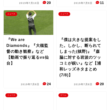
20
11
2019年7月10日
2019年7月9日
ニュース
ニュース
『We are
『僕は大きな提案をし
Diamonds』『大槻監
た。しかし、断られて
督の動き観察』など
しまった(槙野)』『森
【動画で振り返るvs仙
脇に対する岩波のツッ
台】
コミが鋭い』など【浦
和レッズネタまとめ
(7/8)】
24
20
2019年7月8日
2019年7月8日
ニュース
ゲーム