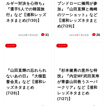
ルギー対決を心待ち』
プンドローに橋岡が参
『選手5人での韓国旅
加』『山田直輝と梅崎
行』など【浦和レッズ
のツーショット』など
ネタまとめ(7/30)】
【浦和レッズネタまと
め(7/29)】
31
26
2019年7月30日
2019年7月29日
ニュース
ニュース
『山田直輝の忘れられ
『杉本健勇の意外な特
ないあの日』『大槻監
技』『内定MF武田英寿
督会見』など【浦和レ
が青森山田救うスーパ
ッズネタまとめ
ークリア』など【浦和
(7/28)】
レッズネタまとめ
(7/27)】