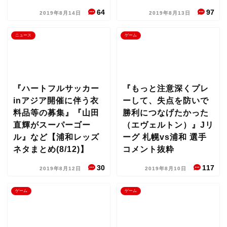
64
97
2019年8月14日
2019年8月13日
ニュース
ゲーム
『ハートフルサッカー
『もっと注意深くプレ
inアジア開催に伴う衣
ーして、失点を防いで
料品等の募集』『山田
勝利につなげたかった
直輝がスーパーゴー
（エヴェルトン）』Jリ
ル』など【浦和レッズ
ーグ 札幌vs浦和 選手
ネタまとめ(8/12)】
コメント抜粋
30
117
2019年8月12日
2019年8月10日
ゲーム
ゲーム