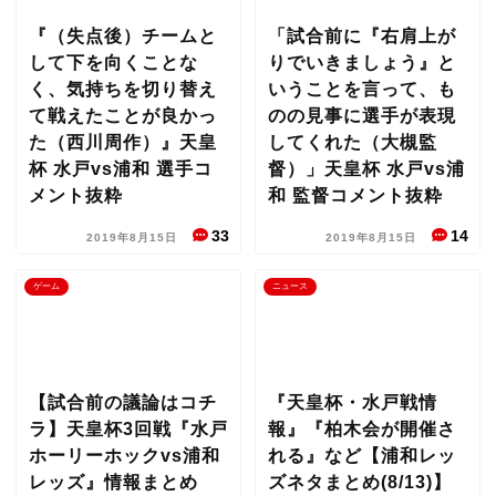
『（失点後）チームと
「試合前に『右肩上が
して下を向くことな
りでいきましょう』と
く、気持ちを切り替え
いうことを言って、も
て戦えたことが良かっ
のの見事に選手が表現
た（西川周作）』天皇
してくれた（大槻監
杯 水戸vs浦和 選手コ
督）」天皇杯 水戸vs浦
メント抜粋
和 監督コメント抜粋
33
14
2019年8月15日
2019年8月15日
ゲーム
ニュース
【試合前の議論はコチ
『天皇杯・水戸戦情
ラ】天皇杯3回戦『水戸
報』『柏木会が開催さ
ホーリーホックvs浦和
れる』など【浦和レッ
レッズ』情報まとめ
ズネタまとめ(8/13)】