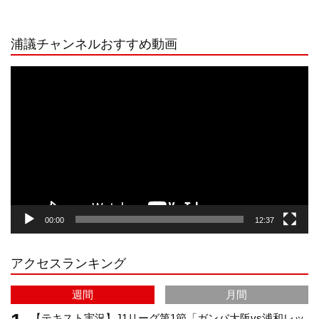
n
i
o
e
浦議チャンネルおすすめ動画
s
k
u
e
動
画
プ
t
T
T
d
レ
ー
a
o
u
ヤ
ー
g
k
b
00:00
12:37
r
e
アクセスランキング
a
C
週間
月間
m
h
【テキスト実況】J1リーグ第1節「ガンバ大阪vs浦和レッ