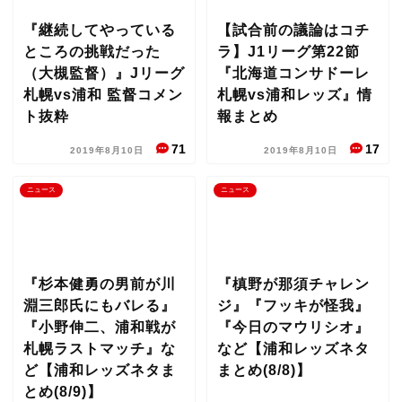
『継続してやっている
【試合前の議論はコチ
ところの挑戦だった
ラ】J1リーグ第22節
（大槻監督）』Jリーグ
『北海道コンサドーレ
札幌vs浦和 監督コメン
札幌vs浦和レッズ』情
ト抜粋
報まとめ
71
17
2019年8月10日
2019年8月10日
ニュース
ニュース
『杉本健勇の男前が川
『槙野が那須チャレン
淵三郎氏にもバレる』
ジ』『フッキが怪我』
『小野伸二、浦和戦が
『今日のマウリシオ』
札幌ラストマッチ』な
など【浦和レッズネタ
ど【浦和レッズネタま
まとめ(8/8)】
とめ(8/9)】