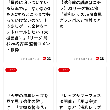
『最後に追いついてい
【試合前の議論はコチ
る状況では、なかなか1
ラ】J1リーグ第21節
を3にするところまで持
『浦和レッズvs名古屋
っていけないので、も
グランパス』情報まと
う少しゲーム全体をコ
め
ントロールしたい（大
槻監督）』Jリーグ 浦
和vs名古屋 監督コメン
ト抜粋
23
38
2019年8月5日
2019年8月4日
ニュース
ニュース
『今季の浦和レッズを
『レッズサマーフェス
見て思う強化の難し
タ開催』『夏は宇賀
さ』『大槻監督会見』
神』など【浦和レッズ