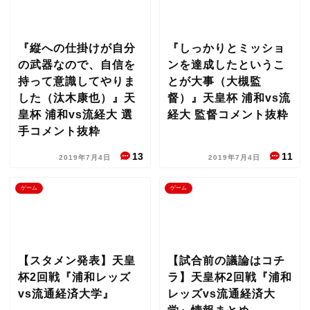
『縦への仕掛けが自分
『しっかりとミッショ
の武器なので、自信を
ンを達成したというこ
持って意識してやりま
とが大事（大槻監
した（汰木康也）』天
督）』天皇杯 浦和vs流
皇杯 浦和vs流経大 選
経大 監督コメント抜粋
手コメント抜粋
13
11
2019年7月4日
2019年7月4日
ゲーム
ゲーム
【スタメン発表】天皇
【試合前の議論はコチ
杯2回戦『浦和レッズ
ラ】天皇杯2回戦『浦和
vs流通経済大学』
レッズvs流通経済大