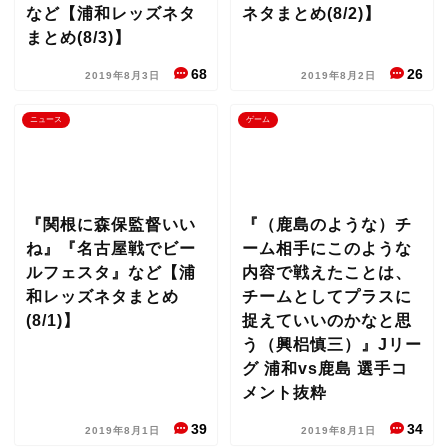
など【浦和レッズネタ
ネタまとめ(8/2)】
まとめ(8/3)】
68
26
2019年8月3日
2019年8月2日
ニュース
ゲーム
『関根に森保監督いい
『（鹿島のような）チ
ね』『名古屋戦でビー
ーム相手にこのような
ルフェスタ』など【浦
内容で戦えたことは、
和レッズネタまとめ
チームとしてプラスに
(8/1)】
捉えていいのかなと思
う（興梠慎三）』Jリー
グ 浦和vs鹿島 選手コ
メント抜粋
39
34
2019年8月1日
2019年8月1日