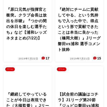
『原口元気が指揮官と
『絶対にチームに貢献
衝突。クラブ会長は放
してやる、という気持
出を示唆』『つかの間
ちで入った中で、得点
の休日を楽しむ選手た
という形で貢献できた
ち』など【浦和レッズ
ことは本当に良かった
ネタまとめ(7/22)】
（橋岡大樹）』Jリーグ
磐田vs浦和 選手コメン
ト抜粋
17
15
2019年7月22日
2019年7月21日
ゲーム
ゲーム
『継続してやっている
【試合前の議論はコチ
ことが今日は表現でき
ラ】J1リーグ第20節
た（大槻監督）』Jリー
『ジュビロ磐田vs浦和