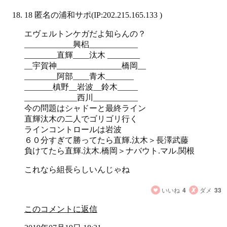
18 匿名の浦和サポ
(IP:202.215.165.133 )
エヴェルトンケガだよ知らんの？
____________興梠____________
________直輝____汰木 ________
__宇賀神________________橋岡__
________阿部____青木_______
_______槙野__岩波__鈴木_____
_____________西川___________
今の問題はシャドーと最終ライン
直輝汰木の二人でゴリゴリ行く
ラインコントロールは岩波
６０分すぎて勝ってたら直輝.汰木＞長澤武藤
負けてたら直輝.汰木.橋岡＞ナバウト.マル.関根
これなら組長らしいんじゃね
いいね
4
ダメ
33
このコメントに返信