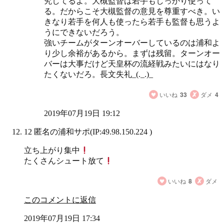
究してるよ。大槻監督は若手もしっかり使って
る。だからこそ大槻監督の意見を尊重すべき。い
きなり若手を何人も使ったら若手も監督も思うよ
うにできないだろう。
強いチームがターンオーバーしているのは浦和よ
り少し余裕があるから。まずは残留。ターンオー
バーは大事だけど天皇杯の流経戦みたいにはなり
たくないだろ。長文失礼_(._.)_
いいね
33
ダメ
4
2019年07月19日 19:12
12 匿名の浦和サポ
(IP:49.98.150.224 )
立ち上がり集中
たくさんシュート放て
いいね
8
ダメ
このコメントに返信
2019年07月19日 17:34