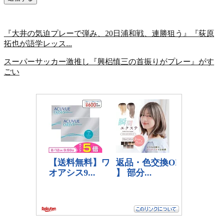
『大井の気迫プレーで弾み、20日浦和戦、連勝狙う』『荻原
拓也が語学レッス...
スーパーサッカー激推し『興梠慎三の首振りがプレー』がす
ごい