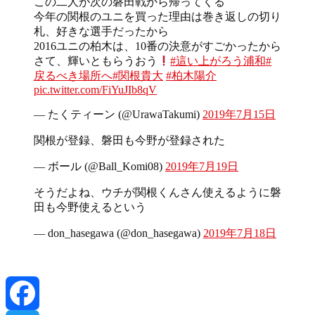
この二人が次の磐田戦から帰ってくる
今年の関根のユニを買った理由は巻き返しの切り
札、好きな選手だったから
2016ユニの柏木は、10番の決意がすごかったから
さて、輝いともらうおう
#這い上がろう浦和
#
戻るべき場所へ
#関根貴大
#柏木陽介
pic.twitter.com/FiYuJIb8qV
— たくティーン (@UrawaTakumi)
2019年7月15日
関根が登録、磐田も今野が登録された
— ボール (@Ball_Komi08)
2019年7月19日
そうだよね、ウチが関根くんさん使えるように磐
田も今野使えるという
— don_hasegawa (@don_hasegawa)
2019年7月18日