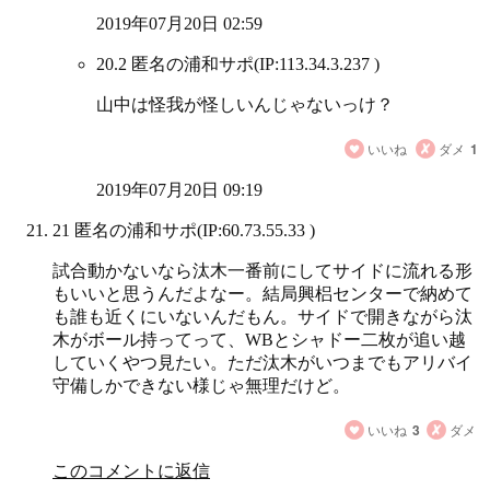
2019年07月20日 02:59
20.2 匿名の浦和サポ
(IP:113.34.3.237 )
山中は怪我が怪しいんじゃないっけ？
いいね
ダメ
1
2019年07月20日 09:19
21 匿名の浦和サポ
(IP:60.73.55.33 )
試合動かないなら汰木一番前にしてサイドに流れる形
もいいと思うんだよなー。結局興梠センターで納めて
も誰も近くにいないんだもん。サイドで開きながら汰
木がボール持ってって、WBとシャドー二枚が追い越
していくやつ見たい。ただ汰木がいつまでもアリバイ
守備しかできない様じゃ無理だけど。
いいね
3
ダメ
このコメントに返信