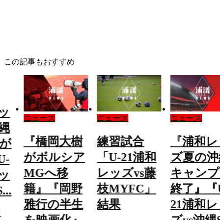
この記事もおすすめ
ッ
ニュース
ニュース
ニュース
縄
『橋岡大樹
練習試合
『浦和レ
が
がボルシア
「U-21浦和
ズ夏の沖
-
MGへ移
レッズvs藤
キャンプ
ッ
籍』『岡野
枝MYFC」
終了』『
..
雅行の半生
結果
21浦和
日