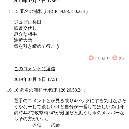
2019年07月19日 17:49
15 匿名の浦和サポ
(IP:49.98.150.224 )
ジュビロ磐田
監督交代し
厄介な相手
油断大敵
気を引き締めて行こう
いいね
10
ダメ
このコメントに返信
2019年07月19日 17:51
16 匿名の浦和サポ
(IP:126.26.58.24 )
選手のコメントとか見る限り4バックにする気はなさそ
うやなーして欲しいけど自分が一番してほしいのは守
備時442で攻撃時343が最強だと思うし今のメンバーな
らその方がいい。
________興梠____武藤________