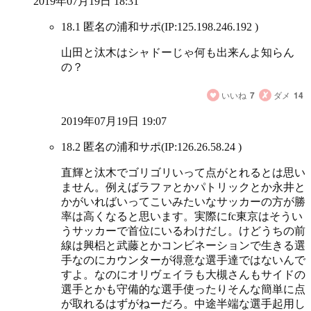
2019年07月19日 18:31
18.1 匿名の浦和サポ
(IP:125.198.246.192 )
山田と汰木はシャドーじゃ何も出来んよ知らん
の？
いいね
7
ダメ
14
2019年07月19日 19:07
18.2 匿名の浦和サポ
(IP:126.26.58.24 )
直輝と汰木でゴリゴリいって点がとれるとは思い
ません。例えばラファとかパトリックとか永井と
かがいればいってこいみたいなサッカーの方が勝
率は高くなると思います。実際にfc東京はそうい
うサッカーで首位にいるわけだし。けどうちの前
線は興梠と武藤とかコンビネーションで生きる選
手なのにカウンターが得意な選手達ではないんで
すよ。なのにオリヴェイラも大槻さんもサイドの
選手とかも守備的な選手使ったりそんな簡単に点
が取れるはずがねーだろ。中途半端な選手起用し