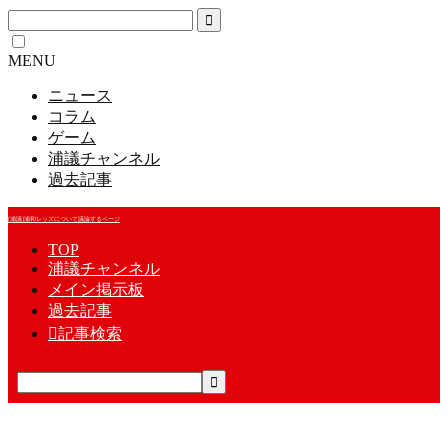
MENU
ニュース
コラム
ゲーム
浦議チャンネル
過去記事
[浦議]浦和レッズについて議論するページ
TOP
浦議チャンネル
メイン掲示板
過去記事

記事検索