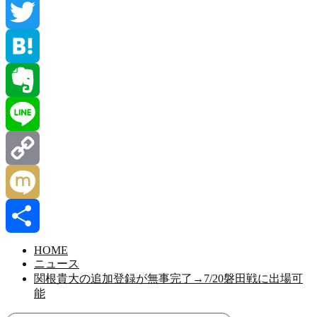
Facebook
Twitter
Hatena
Evernote
Line
Copy
Link
Mixi
共
HOME
ニュース
関根貴大の追加登録が無事完了→7/20磐田戦に出場可
有
能