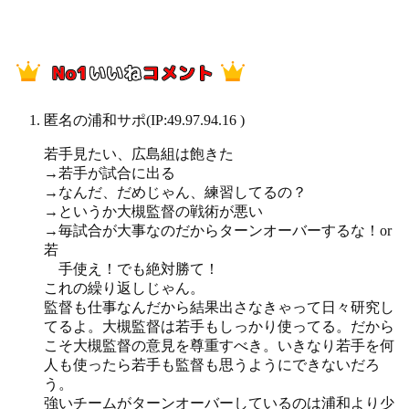
匿名の浦和サポ
(IP:49.97.94.16 )
若手見たい、広島組は飽きた
→若手が試合に出る
→なんだ、だめじゃん、練習してるの？
→というか大槻監督の戦術が悪い
→毎試合が大事なのだからターンオーバーするな！or
若
手使え！でも絶対勝て！
これの繰り返しじゃん。
監督も仕事なんだから結果出さなきゃって日々研究し
てるよ。大槻監督は若手もしっかり使ってる。だから
こそ大槻監督の意見を尊重すべき。いきなり若手を何
人も使ったら若手も監督も思うようにできないだろ
う。
強いチームがターンオーバーしているのは浦和より少