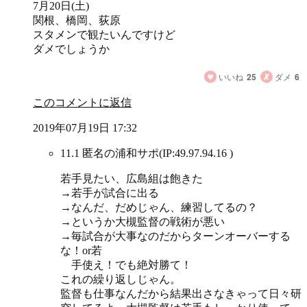
7月20日(土)
関根、橋岡、荻原
スタメンで観たいんですけど
ダメでしょうか
いいね
25
ダメ
6
このコメントに返信
2019年07月19日 17:32
11.1 匿名の浦和サポ
(IP:49.97.94.16 )
若手見たい、広島組は飽きた
→若手が試合に出る
→なんだ、だめじゃん、練習してるの？
→というか大槻監督の戦術が悪い
→毎試合が大事なのだからターンオーバーする
な！or若
手使え！でも絶対勝て！
これの繰り返しじゃん。
監督も仕事なんだから結果出さなきゃって日々研