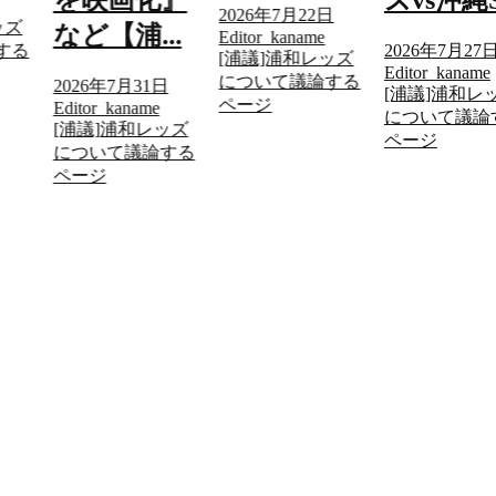
を映画化』
ズvs沖縄S.
2026年7月22日
ッズ
など【浦...
Editor_kaname
する
2026年7月27
[浦議]浦和レッズ
Editor_kaname
について議論する
2026年7月31日
[浦議]浦和レ
ページ
Editor_kaname
について議論
[浦議]浦和レッズ
ページ
について議論する
ページ