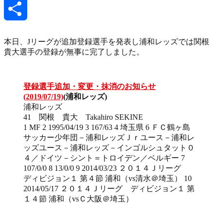
Link
Mixi
共
本日、Jリーグが追加登録選手を発表し浦和レッズでは関根
貴大選手の登録が無事に完了しました。
有
登録選手追加・変更・抹消のお知らせ
(2019/07/19)
(浦和レッズ)
浦和レッズ
41 関根 貴大 Takahiro SEKINE
1 MF 2 1995/04/19 3 167/63 4 埼玉県 6 ＦＣ鶴ヶ島
サッカー少年団－浦和レッズＪｒユース－浦和レ
ッズユース－浦和レッズ－インゴルシュタット０
４／ドイツ－シント＝トロイデン／ベルギー 7
107/0/0 8 13/0/0 9 2014/03/23 ２０１４Ｊリーグ
ディビジョン１ 第４節 浦和（vs清水＠埼玉） 10
2014/05/17 ２０１４Ｊリーグ ディビジョン１ 第
１４節 浦和（vsＣ大阪＠埼玉）