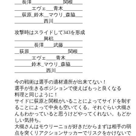
___長澤_____________関根____
_______エヴェ___青木________
___荻原_鈴木__マウリ_森脇___
____________西川____________
攻撃時はスライドして343を形成
____________興梠____________
________長澤____武藤________
__荻原________________関根__
_______エヴェ____青木_______
_______鈴木_マウリ_森脇_____
_____________西川___________
今の戦術は選手の適材適所が出来てない！
選手が生きるポジションで使えばもっと良くなる
料理と同じように！
サイドに荻原と関根がいることによってサイドを制す
ることによって中央も空いてくる。それぐらい大槻さ
んもわかっていると思うけどやってくれない。もどか
しい気持ち。
大槻さんはモウリーニョが好きだからまずは相手の弱
点を突くリアクションサッカーでリスクをかけないで