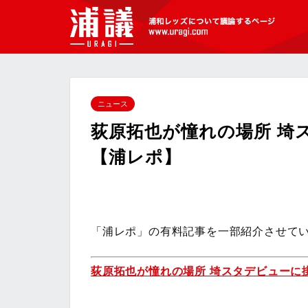
[浦議]浦和レッズについて議論するペ
ージ
ニュース
荻原拓也が憧れの場所 埼
【浦レポ】
「浦レポ」の有料記事を一部紹介させて
荻原拓也が憧れの場所 埼スタデビューに