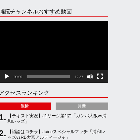
n
i
o
e
浦議チャンネルおすすめ動画
s
k
u
e
動
画
プ
t
T
T
d
レ
ー
ヤ
a
o
u
ー
00:00
12:37
g
k
b
アクセスランキング
r
e
週間
月間
a
C
【テキスト実況】J1リーグ第1節「ガンバ大阪vs浦
和レッズ」
【議論はコチラ】Juiceスペシャルマッチ「浦和レ
m
h
ッズvsRB大宮アルディージャ」