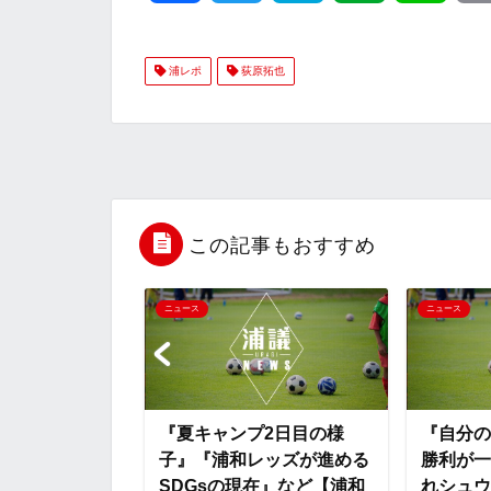
a
w
a
v
i
浦レポ
荻原拓也
c
i
t
e
n
e
t
e
r
e
b
t
n
n
o
e
a
o
この記事もおすすめ
o
r
t
、契約違反によ
ニュース
ニュース
の契約を解除
k
e
『夏キャンプ2日目の様
『自分の
子』『浦和レッズが進める
勝利が一
SDGsの現在』など【浦和
れシュウ