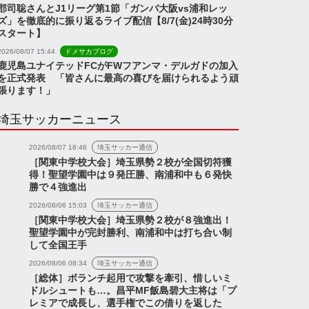
郡司聡さんとJ1リーグ第1節「ガンバ大阪vs浦和レッ
ズ」を徹底的に振り返るライブ配信【8/7(金)24時30分
スタート】
2026/08/07 15:44
ドメサカブログ
鹿児島ユナイテッドFCがFWフアンマ・デルガドの加入
を正式発表 「皆さんに最高の喜びを届けられるよう頑
張ります！」
埼玉サッカーニュース
2026/08/07 18:46
埼玉サッカー通信
［関東中学校大会］埼玉県勢２校が全国切符獲
得！聖望学園中は９発圧勝、南浦和中も６発快
勝で４強進出
ス
ニュース
2026/08/06 15:03
埼玉サッカー通信
［関東中学校大会］埼玉県勢２校が８強進出！
聖望学園中が完封勝利、南浦和中は打ち合い制
して全国王手
2026/08/06 08:34
埼玉サッカー通信
キャンプ2日目の様
『自分の記録よりチームの
［総体］ボランチ起用で攻撃を牽引、惜しいミ
『浦和レッズが進める
勝利が一番(西川)』『頑張
ドルシュートも…。昌平MF飯島碧大主将は「プ
レミアで成長し、選手権でこの借りを返した
Gsの現在』など【浦和
れシュウタ！』など【浦和