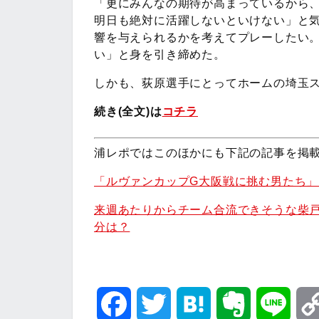
「更にみんなの期待が高まっているから
明日も絶対に活躍しないといけない」と
響を与えられるかを考えてプレーしたい
い」と身を引き締めた。
しかも、荻原選手にとってホームの埼玉
続き(全文)は
コチラ
浦レポではこのほかにも下記の記事を掲
「ルヴァンカップG大阪戦に挑む男たち」
来週あたりからチーム合流できそうな柴
分は？
F
T
H
E
L