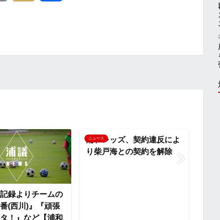
o
i
有
p
x
y
i
L
i
n
浦和レッズ、契約違反によ
ニュース
ニュー
り柴戸海との契約を解除
k
記録よりチームの
『夏
番(西川)』『頑張
子』
タ！』など【浦和
SD