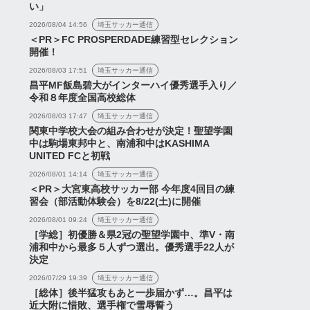
い」
ズネタま...
レッズネタ...
2026/08/04 14:56
埼玉サッカー通信
2026年7月10日
2026年8月3日
＜PR＞FC PROSPERDADE練習型セレクション
開催！
2026/08/03 17:51
埼玉サッカー通信
昌平MF飯島碧大がインターハイ優秀選手入り／
令和８年度全国高校総体
2026/08/03 17:47
埼玉サッカー通信
関東中学校大会の組み合わせが決定！聖望学園
中は駒場東邦中と、南浦和中はKASHIMA
UNITED FCと初戦
2026/08/01 14:14
埼玉サッカー通信
＜PR＞大宮東高校サッカー部 今年度4回目の練
習会（部活動体験会）を8/22(土)に開催
2026/08/01 09:24
埼玉サッカー通信
［学総］初優勝＆県2冠の聖望学園中、準V・南
浦和中から最多５人ずつ選出。優秀選手22人が
決定
2026/07/29 19:39
埼玉サッカー通信
［総体］後半猛攻もあと一歩届かず…。昌平は
近大附に惜敗、選手権で雪辱誓う