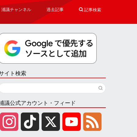
浦議チャンネル
過去記事

記事検索
サイト検索
浦議公式アカウント・フィード
I
T
X
Y
F