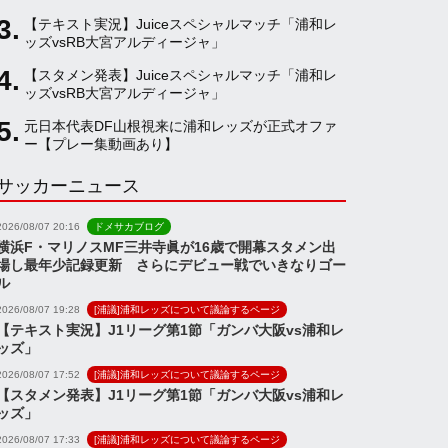
【テキスト実況】Juiceスペシャルマッチ「浦和レ
a
ッズvsRB大宮アルディージャ」
【スタメン発表】Juiceスペシャルマッチ「浦和レ
ッズvsRB大宮アルディージャ」
n
元日本代表DF山根視来に浦和レッズが正式オファ
ー【プレー集動画あり】
n
サッカーニュース
e
2026/08/07 20:16
ドメサカブログ
横浜F・マリノスMF三井寺眞が16歳で開幕スタメン出
場し最年少記録更新 さらにデビュー戦でいきなりゴー
l
ル
2026/08/07 19:28
[浦議]浦和レッズについて議論するページ
【テキスト実況】J1リーグ第1節「ガンバ大阪vs浦和レ
ッズ」
2026/08/07 17:52
[浦議]浦和レッズについて議論するページ
【スタメン発表】J1リーグ第1節「ガンバ大阪vs浦和レ
ッズ」
2026/08/07 17:33
[浦議]浦和レッズについて議論するページ