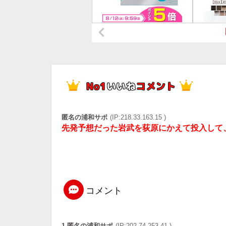
o
r
t
k
e
匿名の浦和サポ
(IP:218.33.163.15 )
先発予想だった岩武を荻原にかえて投入して
コメント
1 匿名の浦和サポ
(IP:202.74.253.41 )