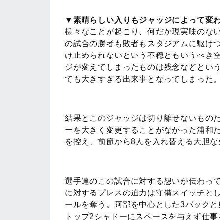
▼素晴らしい入りもジャッジによって変
様々なことが起こり、何だか現実味のない
の試合の勝者も敗者もスタジアムに駆け
け止められないという不穏ともいうべき
ジが変えてしまったものは残念などとい
ても大きすぎる出来事となってしまった
結果とこのジャッジは切り離せないもの
ーを大きく変更することがなかった浦和だ
を控え、前節から8人を入れ替える大胆な
選手達のこの試合に対する想いが伝わっ
に対するプレスの迫力は守備スイッチと
ールを奪う。阿部を中心とした3バックと
トップ2シャドーにスペースを与えず仕