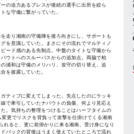
ダーの迫力あるプレスが後続の選手に出所を絞ら
イトな守備に繋がっていた。
離を走り湘南の守備陣を後ろ向きにし、サポートも
ングを意識していた。まさにその流れでマルティノ
スピード感のある先制点。中盤のタイトな守備から
ナバウトへのスルーパスからの追加点。両脇で柏
半の浦和は守備のメリハリ、攻守の切り替え、迫
試合を披露していた。
ネガティブに変えてしまった。失点したのにラッキ
前線で牽引していたナバウトの負傷、何より見応え
った。気持ちの整理をつけることはハーフタイムの
ム変更でリスクを背負って攻撃を仕掛けてくる湘南
寄られると、更に前掛かりに来る湘南。受け身になり
イドバックの背後はうまく使えていたところで流れ