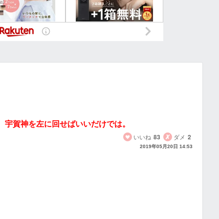
n
k
、宇賀神を左に回せばいいだけでは。
いいね
83
ダメ
2
2019年05月20日 14:53