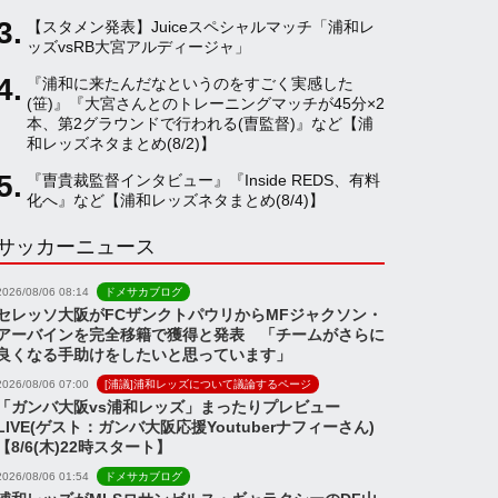
【スタメン発表】Juiceスペシャルマッチ「浦和レ
a
ッズvsRB大宮アルディージャ」
『浦和に来たんだなというのをすごく実感した
(笹)』『大宮さんとのトレーニングマッチが45分×2
n
本、第2グラウンドで行われる(曺監督)』など【浦
和レッズネタまとめ(8/2)】
n
『曺貴裁監督インタビュー』『Inside REDS、有料
化へ』など【浦和レッズネタまとめ(8/4)】
サッカーニュース
e
2026/08/06 08:14
ドメサカブログ
l
セレッソ大阪がFCザンクトパウリからMFジャクソン・
アーバインを完全移籍で獲得と発表 「チームがさらに
良くなる手助けをしたいと思っています」
2026/08/06 07:00
[浦議]浦和レッズについて議論するページ
「ガンバ大阪vs浦和レッズ」まったりプレビュー
LIVE(ゲスト：ガンバ大阪応援Youtuberナフィーさん)
【8/6(木)22時スタート】
2026/08/06 01:54
ドメサカブログ