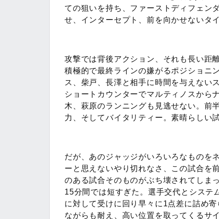
ての狙いを持ち、ファーストディフェン
せ、インターセプト、前を向かせないタ
攻撃では背後アクション、それも長い距
積極的で最終ラインの嫌がるポジショニ
ス、柴戸、長澤と相手に時間を与えない
ショートカウンターでマルティノスから
木、萩原のランニングも見逃せない。前
力、そしてバイタリティー。素晴らしい
だが、あのジャッジがいろいろなものを
ーと思えないやり切れなさ、この試合を
のある試合そのものがぶち壊されてしま
15分間では短すぎた。選手交代とシステ
に対して受けに回り早々に1点差に詰め
ながらも耐え、高い位置を取ってくるサ