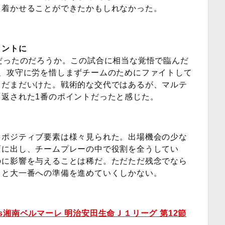
ち着かせることができたかもしれなかった。
イントに
だったのだろうか。この試合に相当な覚悟で臨んだ
し、攻守に労を惜しまずチームのためにファイトして
まだまだいけた。戦術的な交代ではあるが、マルテ
返された1番のポイントだったと感じた。
、ポジティブ要素は様々見られた。出場機会の少な
面に出し、チームプレーの中で役割を全うしてい
のに影響を与えることは稀だ。ただただ残念でなら
々と大一番への準備を進めていくしかない。
湘南ベルマーレ 明治安田生命Ｊ１リーグ 第12節