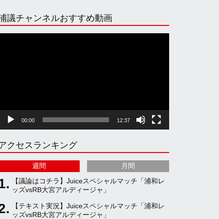
n
i
o
e
浦議チャンネルおすすめ動画
s
k
u
e
動
画
プ
t
T
T
d
レ
ー
ヤ
a
o
u
ー
00:00
12:37
g
k
b
アクセスランキング
r
e
週間
月間
a
C
【議論はコチラ】Juiceスペシャルマッチ「浦和レ
ッズvsRB大宮アルディージャ」
【テキスト実況】Juiceスペシャルマッチ「浦和レ
m
h
ッズvsRB大宮アルディージャ」