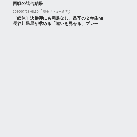
回戦の試合結果
2026/07/28 08:10
埼玉サッカー通信
［総体］決勝弾にも満足なし。昌平の２年生MF
長谷川昂星が求める「違いを見せる」プレー