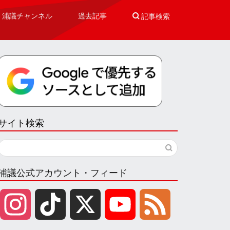
浦議チャンネル
過去記事

記事検索
サイト検索
浦議公式アカウント・フィード
I
T
X
Y
F