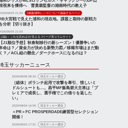
浦和レッズがMLSロサンゼルス・ギャラクシーのDF山
根視来を獲得へ 曺貴裁監督の湘南時代の教え子
2026/08/05 21:00
[浦議]浦和レッズについて議論するページ
RB大宮戦で見えた浦和の現在地。課題と期待の新戦力
を分析【切り抜き】
2026/08/05 21:00
[J論] – これを読めばJが見える Jリーグ系コラムサイト
【J1順位予想】秋春制移行の新シーズン！優勝争いの
本命は？／資金力が決める新勢力図／移籍市場はまだ動
く？／ACL組の懸念／ダークホースになるのは？
埼玉サッカーニュース
2026/08/06 08:34
埼玉サッカー通信
［総体］ボランチ起用で攻撃を牽引、惜しいミ
ドルシュートも…。昌平MF飯島碧大主将は「プ
レミアで成長し、選手権でこの借りを返した
い」
2026/08/04 14:56
埼玉サッカー通信
＜PR＞FC PROSPERDADE練習型セレクション
開催！
2026/08/03 17:51
埼玉サッカー通信