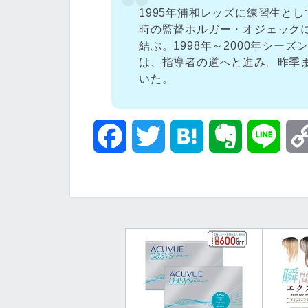
1995年浦和レッズに練習生と
時の監督ホルガー・オジェック
結ぶ。1998年～2000年シー
は、指導者の道へと進み。昨季
いた。
F
T
H
E
L
a
w
a
v
i
c
i
t
e
n
e
t
e
r
e
b
t
n
n
o
e
a
o