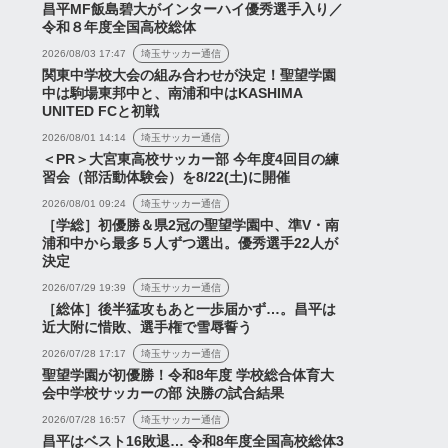
昌平MF飯島碧大がインターハイ優秀選手入り／
令和８年度全国高校総体
2026/08/03 17:47
埼玉サッカー通信
関東中学校大会の組み合わせが決定！聖望学園
中は駒場東邦中と、南浦和中はKASHIMA
UNITED FCと初戦
2026/08/01 14:14
埼玉サッカー通信
＜PR＞大宮東高校サッカー部 今年度4回目の練
習会（部活動体験会）を8/22(土)に開催
2026/08/01 09:24
埼玉サッカー通信
［学総］初優勝＆県2冠の聖望学園中、準V・南
浦和中から最多５人ずつ選出。優秀選手22人が
決定
2026/07/29 19:39
埼玉サッカー通信
［総体］後半猛攻もあと一歩届かず…。昌平は
近大附に惜敗、選手権で雪辱誓う
2026/07/28 17:17
埼玉サッカー通信
聖望学園が初優勝！令和8年度 学校総合体育大
会中学校サッカーの部 決勝の試合結果
2026/07/28 16:57
埼玉サッカー通信
昌平はベスト16敗退… 令和8年度全国高校総体3