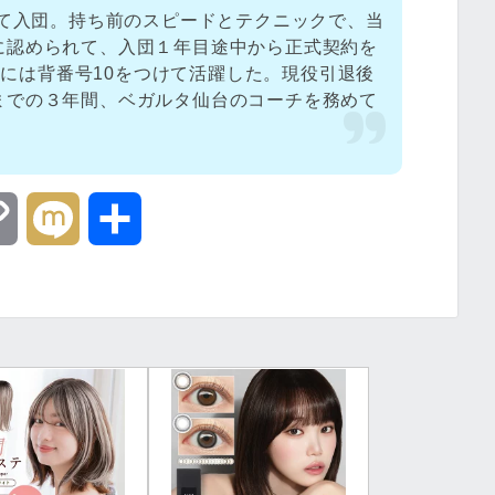
して入団。持ち前のスピードとテクニックで、当
に認められて、入団１年目途中から正式契約を
ズンには背番号10をつけて活躍した。現役引退後
までの３年間、ベガルタ仙台のコーチを務めて
C
M
共
o
i
有
p
x
y
i
L
i