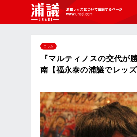
[浦議]浦和レッズについて議論するペ
ージ
コラム
『マルティノスの交代が勝
南【福永泰の浦議でレッ