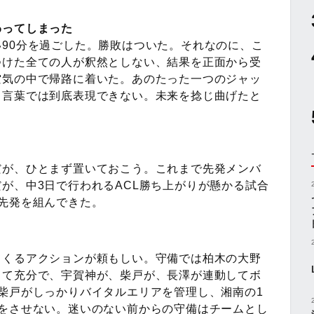
わってしまった
90分を過ごした。勝敗はついた。それなのに、こ
つけた全ての人が釈然としない、結果を正面から受
空気の中で帰路に着いた。あのたった一つのジャッ
う言葉では到底表現できない。未来を捻じ曲げたと
。
だが、ひとまず置いておこう。これまで先発メンバ
が、中3日で行われるACL勝ち上がりが懸かる試合
先発を組んできた。
てくるアクションが頼もしい。守備では柏木の大野
して充分で、宇賀神が、柴戸が、長澤が連動してボ
柴戸がしっかりバイタルエリアを管理し、湘南の1
事をさせない。迷いのない前からの守備はチームとし