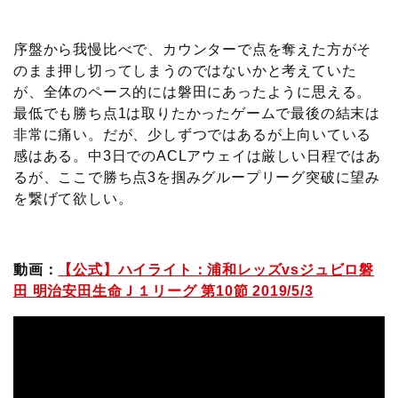
序盤から我慢比べで、カウンターで点を奪えた方がそ
のまま押し切ってしまうのではないかと考えていた
が、全体のペース的には磐田にあったように思える。
最低でも勝ち点1は取りたかったゲームで最後の結末は
非常に痛い。だが、少しずつではあるが上向いている
感はある。中3日でのACLアウェイは厳しい日程ではあ
るが、ここで勝ち点3を掴みグループリーグ突破に望み
を繋げて欲しい。
動画：
【公式】ハイライト：浦和レッズvsジュビロ磐
田 明治安田生命Ｊ１リーグ 第10節 2019/5/3