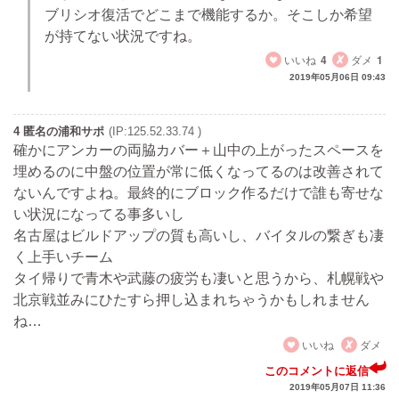
ブリシオ復活でどこまで機能するか。そこしか希望
が持てない状況ですね。
いいね
4
ダメ
1
2019年05月06日 09:43
4 匿名の浦和サポ
(IP:125.52.33.74 )
確かにアンカーの両脇カバー＋山中の上がったスペースを
埋めるのに中盤の位置が常に低くなってるのは改善されて
ないんですよね。最終的にブロック作るだけで誰も寄せな
い状況になってる事多いし
名古屋はビルドアップの質も高いし、バイタルの繋ぎも凄
く上手いチーム
タイ帰りで青木や武藤の疲労も凄いと思うから、札幌戦や
北京戦並みにひたすら押し込まれちゃうかもしれません
ね…
いいね
ダメ
このコメントに返信
2019年05月07日 11:36