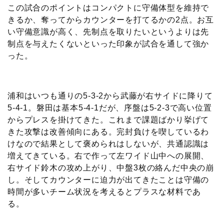
この試合のポイントはコンパクトに守備体型を維持で
きるか、奪ってからカウンターを打てるかの2点。お互
い守備意識が高く、先制点を取りたいというよりは先
制点を与えたくないといった印象が試合を通して強か
った。
浦和はいつも通りの5-3-2から武藤が右サイドに降りて
5-4-1。磐田は基本5-4-1だが、序盤は5-2-3で高い位置
からプレスを掛けてきた。これまで課題ばかり挙げて
きた攻撃は改善傾向にある。完封負けを喫しているわ
けなので結果として褒められはしないが、共通認識は
増えてきている。右で作って左ワイド山中への展開、
右サイド鈴木の攻め上がり、中盤3枚の絡んだ中央の崩
し。そしてカウンターに迫力が出てきたことは守備の
時間が多いチーム状況を考えるとプラスな材料であ
る。