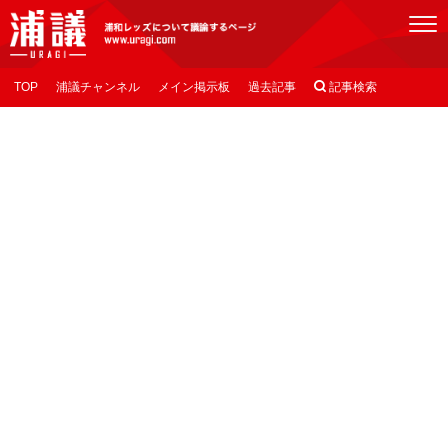
[浦議]浦和レッズについて議論するページ
TOP
浦議チャンネル
メイン掲示板
過去記事

記事検索