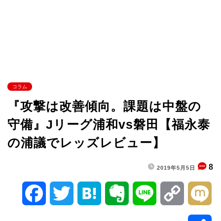
コラム
『攻撃は改善傾向。課題は中盤の
守備』Jリーグ浦和vs磐田【福永泰
の浦議でレッズレビュー】
8
2019年5月5日
F
T
H
E
L
C
M
a
w
a
v
i
o
i