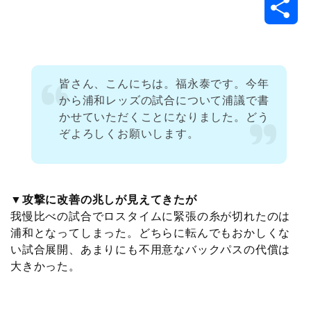
共
c
i
t
e
n
p
x
有
e
t
e
r
e
y
i
皆さん、こんにちは。福永泰です。今年
b
t
n
n
L
から浦和レッズの試合について浦議で書
かせていただくことになりました。どう
o
e
a
o
i
ぞよろしくお願いします。
o
r
t
n
k
e
k
▼攻撃に改善の兆しが見えてきたが
我慢比べの試合でロスタイムに緊張の糸が切れたのは
浦和となってしまった。どちらに転んでもおかしくな
い試合展開、あまりにも不用意なバックパスの代償は
大きかった。