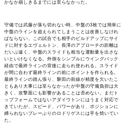
かなか崩しきるまでには至らなかった。
守備では武藤が落ち切れない時、中盤の3枚では簡単に
中盤のラインを超えられてしまうことは改善しなけれ
ばならない。この試合でも相手のビルドアップにサイ
ドに対するエヴェルトン、長澤のアプローチの距離は
だいぶ遠く、中盤のスライドも相当な運動量を出さな
いといけなくなる。外側をシンプルにウイングバック
経由で最終ラインの背後に走られ使われる。スライド
が間に合わず最終ラインの前にポイントを作られる。
最終ラインの踏ん張り、磐田の前線が精度を欠いたこ
ともあり大事には至らなかったが中盤の守備負担は大
きく、攻撃面にも影響があることは否めない。まだト
ップフォームではないアダイウトンにはうまく対応で
きていたが、スピード、パワーがあり、ポジションに
縛られないプレーぶりのロドリゲスには手を焼いてい
た。