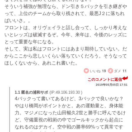
そういう補強が無理なら、ドン引き５バックを引き継ぎや
って、上位のチームから取り残されて、最悪J２に落ちれ
ばいいさ。。
フロントは、オリヴェイラと話し合って、しっかり考えな
いとレッズは破滅するぞ。今年、来年は、今後のレッズに
とって重要な年になる。
そして、実は私はフロントにはあまり期待していない。だ
からここから悲しいくらい落ちていくだろう。そうなって
ほしくないから、あれこれ書いた。
いいね
19
ダメ
11
このコメントに返信
2019年05月05日 17:51
1.1 匿名の浦和サポ
(IP:49.106.193.30 )
4バックって書いてあるけど、3バックで良いかな？
やはり橋岡がポイントかと。あの運動量と、身体能
力。マジメになった山田暢久2世と勝手に呼んでるけ
ど、守備重視の戦術の中でゴールキックから起点に
なれるのはデカイ。空中戦の勝率69%って異常です