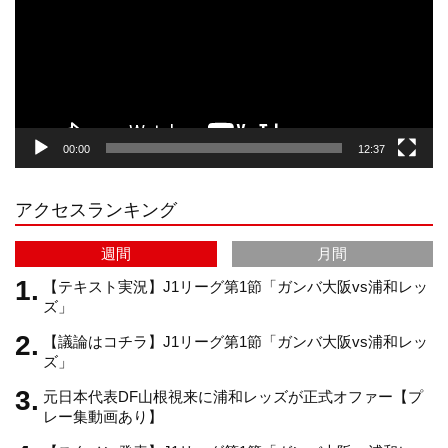
レ
ー
a
o
u
ヤ
ー
g
k
b
00:00
12:37
r
e
アクセスランキング
a
C
週間
月間
m
h
【テキスト実況】J1リーグ第1節「ガンバ大阪vs浦和レッ
ズ」
【議論はコチラ】J1リーグ第1節「ガンバ大阪vs浦和レッ
a
ズ」
元日本代表DF山根視来に浦和レッズが正式オファー【プ
n
レー集動画あり】