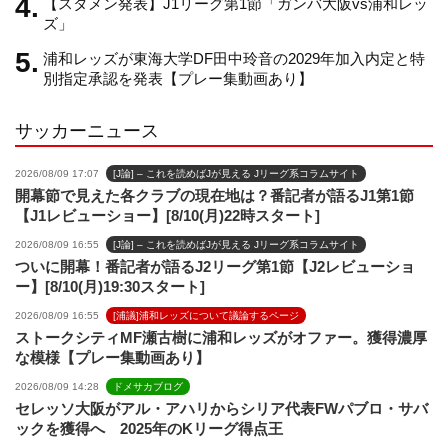
【スタメン発表】J1リーグ第1節「ガンバ大阪vs浦和レッ
n
ズ」
浦和レッズが東海大学DF田中玲音の2029年加入内定と特
e
別指定承認を発表【プレー集動画あり】
サッカーニュース
l
2026/08/09 17:07
[J論] – これを読めばJが見える Jリーグ系コラムサイト
開幕節で見えた各クラブの現在地は？番記者が語るJ1第1節
【J1レビューショー】[8/10(月)22時スタート]
2026/08/09 16:55
[J論] – これを読めばJが見える Jリーグ系コラムサイト
ついに開幕！番記者が語るJ2リーグ第1節【J2レビューショ
ー】[8/10(月)19:30スタート]
2026/08/09 16:55
[浦議]浦和レッズについて議論するページ
ストークシティMF瀬古樹に浦和レッズがオファー。獲得濃厚
な模様【プレー集動画あり】
2026/08/09 14:28
ドメサカブログ
セレッソ大阪がアル・アハリからシリア代表FWパブロ・サバ
ックを獲得へ 2025年のKリーグ得点王