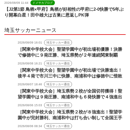
2026/08/09 11:44
ドメサカブログ
【J2第1節 鳥栖×甲府】鳥栖が好相性の甲府に2-0快勝で5年ぶ
り開幕白星！田中雄大は古巣に恩返しPK弾
埼玉サッカーニュース
2026/08/09 16:01
埼玉サッカー通信
［関東中学校大会］聖望学園中が初出場初優勝！決勝
で修徳中に９発圧勝、埼玉県勢が２年連続関東制覇
2026/08/08 16:21
埼玉サッカー通信
［関東中学校大会］聖望学園中が初出場で決勝進出！
後半４発で市川三中に快勝、南浦和中は修徳中に惜敗
2026/08/07 18:46
埼玉サッカー通信
［関東中学校大会］埼玉県勢２校が全国切符獲得！聖
望学園中は９発圧勝、南浦和中も６発快勝で４強進出
2026/08/06 15:03
埼玉サッカー通信
［関東中学校大会］埼玉県勢２校が８強進出！聖望学
園中が完封勝利、南浦和中は打ち合い制して全国王手
2026/08/06 08:34
埼玉サッカー通信