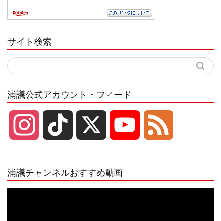
サイト検索
浦議公式アカウント・フィード
I
T
X
Y
F
n
i
o
e
浦議チャンネルおすすめ動画
s
k
u
e
動
画
プ
t
T
T
d