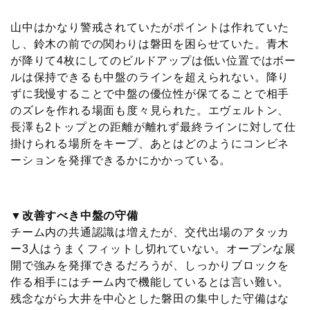
山中はかなり警戒されていたがポイントは作れていた
し、鈴木の前での関わりは磐田を困らせていた。青木
が降りて4枚にしてのビルドアップは低い位置ではボー
ルは保持できるも中盤のラインを超えられない。降り
ずに我慢することで中盤の優位性が保てることで相手
のズレを作れる場面も度々見られた。エヴェルトン、
長澤も2トップとの距離が離れず最終ラインに対して仕
掛けられる場所をキープ、あとはどのようにコンビネ
ーションを発揮できるかにかかっている。
▼改善すべき中盤の守備
チーム内の共通認識は増えたが、交代出場のアタッカ
ー3人はうまくフィットし切れていない。オープンな展
開で強みを発揮できるだろうが、しっかりブロックを
作る相手にはチーム内で機能しているとは言い難い。
残念ながら大井を中心とした磐田の集中した守備はな