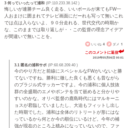
3 何っていったって浦和
(IP:110.233.38.142 )
悔しいが連勝チーム良く走る、いいボールが来てもFW一
人おまけに囲まれてテレビ画面にだーれも写って無いこれ
では点は入らないよ、９０分走れる、世代交代の時期か
な、このままでは取り返しが・・この監督の理念アイデア
が間違いで無いことを。
いいね
4
ダメ
1
このコメントに返信
2019年05月06日 00:01
3.1 匿名の浦和サポ
(IP:60.68.209.40 )
今のやり方だと前線にスペシャルなFWがいないと勝
てないですね。勝利に徹した良くも悪くも昔ながら
のブラジル式サッカーですよ。今の浦和に個人技抜
群の全盛期のエメやポンテを当て嵌めると分かりや
すいのかな。オリベ監督の鹿島時代にはマルキーニ
ョスが君臨していましたし、大迫もフィットし出し
た時期でした。浦和は全体のリトリートが形にはな
っているから何とか今の順位にいるけど。今年の補
強が現在のところ上積みになっていないので、ファ