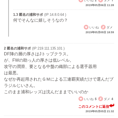
2019年05月06日 11:28
1.3 匿名の浦和サポ
(IP:14.8.0.64 )
何でそんなに嬉しそうなの？
いいね
ダメ
2019年05月09日 18:59
2 匿名の浦和サポ
(IP:219.111.135.101 )
DF陣の層の厚さはJトップクラス。
が、FWの助っ人の厚さは低レベル。
攻守の潤滑、要となる中盤の織部による選手器用
は最悪。
なぜか再起用されたＧＭによる三連覇実績だけで選んだブ
ラジルじいさん。
このまま浦和レッズは沈んだままでいいのか
いいね
5
ダメ
4
このコメントに返信
2019年05月05日 21:32