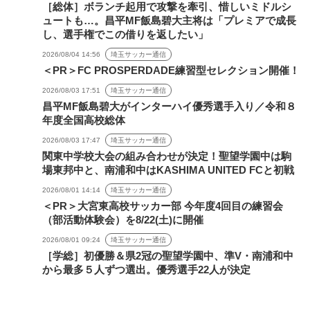
［総体］ボランチ起用で攻撃を牽引、惜しいミドルシ
ュートも…。昌平MF飯島碧大主将は「プレミアで成長
し、選手権でこの借りを返したい」
2026/08/04 14:56
埼玉サッカー通信
＜PR＞FC PROSPERDADE練習型セレクション開催！
2026/08/03 17:51
埼玉サッカー通信
昌平MF飯島碧大がインターハイ優秀選手入り／令和８
年度全国高校総体
2026/08/03 17:47
埼玉サッカー通信
関東中学校大会の組み合わせが決定！聖望学園中は駒
場東邦中と、南浦和中はKASHIMA UNITED FCと初戦
2026/08/01 14:14
埼玉サッカー通信
＜PR＞大宮東高校サッカー部 今年度4回目の練習会
（部活動体験会）を8/22(土)に開催
2026/08/01 09:24
埼玉サッカー通信
［学総］初優勝＆県2冠の聖望学園中、準V・南浦和中
から最多５人ずつ選出。優秀選手22人が決定