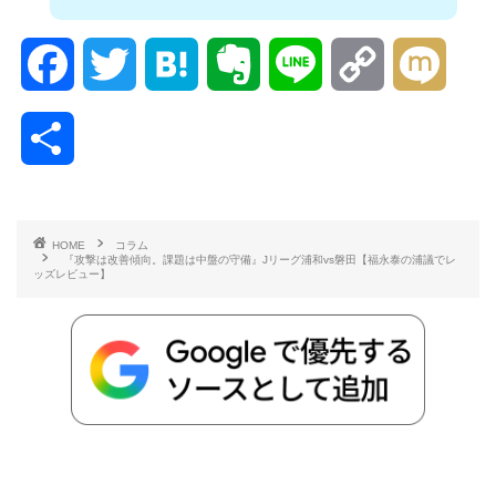
F
T
H
E
L
C
M
a
w
a
v
i
o
i
共
c
i
t
e
n
p
x
有
e
t
e
r
e
y
i
HOME
コラム
『攻撃は改善傾向。課題は中盤の守備』Jリーグ浦和vs磐田【福永泰の浦議でレ
b
t
n
n
L
ッズレビュー】
o
e
a
o
i
o
r
t
n
k
e
k