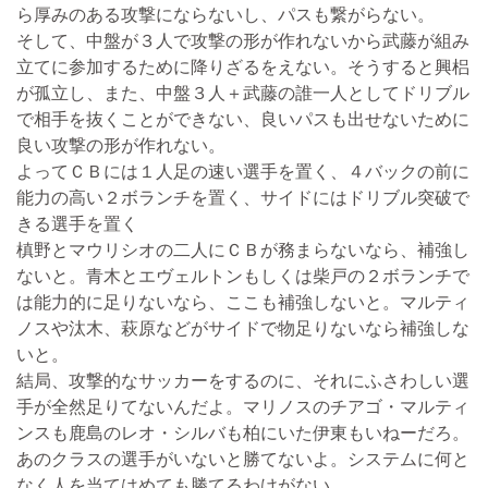
ら厚みのある攻撃にならないし、パスも繋がらない。
そして、中盤が３人で攻撃の形が作れないから武藤が組み
立てに参加するために降りざるをえない。そうすると興梠
が孤立し、また、中盤３人＋武藤の誰一人としてドリブル
で相手を抜くことができない、良いパスも出せないために
良い攻撃の形が作れない。
よってＣＢには１人足の速い選手を置く、４バックの前に
能力の高い２ボランチを置く、サイドにはドリブル突破で
きる選手を置く
槙野とマウリシオの二人にＣＢが務まらないなら、補強し
ないと。青木とエヴェルトンもしくは柴戸の２ボランチで
は能力的に足りないなら、ここも補強しないと。マルティ
ノスや汰木、萩原などがサイドで物足りないなら補強しな
いと。
結局、攻撃的なサッカーをするのに、それにふさわしい選
手が全然足りてないんだよ。マリノスのチアゴ・マルティ
ンスも鹿島のレオ・シルバも柏にいた伊東もいねーだろ。
あのクラスの選手がいないと勝てないよ。システムに何と
なく人を当てはめても勝てるわけがない。