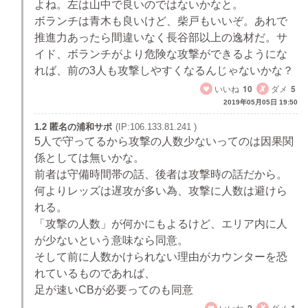
よね。左は山中で良いのではないかなと。
ボランチは青木も良いけど、柴戸もいいぞ。あれで
推進力あったら間違いなく長谷部以上の逸材だ。サ
イド、ボランチがより危険な攻撃ができるようにな
れば、前の3人も攻撃しやすくなるんじゃないかな？
いいね
10
ダメ
5
2019年05月05日 19:50
1.2 匿名の浦和サポ
(IP:106.133.81.241 )
5人で守ってるから攻撃の人数少ないってのは因果関
係としては無いかな。
前者は守備時間帯の話、後者は攻撃時の話だから。
何よりレッズは遅攻が多い為、攻撃に人数は避けら
れる。
「攻撃の人数」が何かにもよるけど、エリア内に人
が少ないという意味なら同意。
そして前に人数かけられない理由がカウンターを恐
れているものであれば、
足が速いCBが必要ってのも同意
いいね
2
ダメ
1