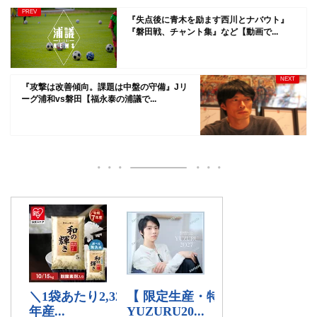
『失点後に青木を励ます西川とナバウト』
『磐田戦、チャント集』など【動画で...
『攻撃は改善傾向。課題は中盤の守備』Jリ
ーグ浦和vs磐田【福永泰の浦議で...