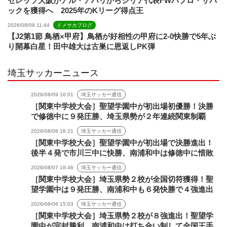
セレッソ大阪がアル・アハリからシリア代表FWパブロ・サバ
ックを獲得へ 2025年のKリーグ得点王
2026/08/09 11:44
ドメサカブログ
【J2第1節 鳥栖×甲府】鳥栖が好相性の甲府に2-0快勝で5年ぶ
り開幕白星！田中雄大は古巣に恩返しPK弾
埼玉サッカーニュース
2026/08/09 16:01
埼玉サッカー通信
［関東中学校大会］聖望学園中が初出場初優勝！決勝
で修徳中に９発圧勝、埼玉県勢が２年連続関東制覇
2026/08/08 16:21
埼玉サッカー通信
［関東中学校大会］聖望学園中が初出場で決勝進出！
後半４発で市川三中に快勝、南浦和中は修徳中に惜敗
2026/08/07 18:46
埼玉サッカー通信
［関東中学校大会］埼玉県勢２校が全国切符獲得！聖
望学園中は９発圧勝、南浦和中も６発快勝で４強進出
2026/08/06 15:03
埼玉サッカー通信
［関東中学校大会］埼玉県勢２校が８強進出！聖望学
園中が完封勝利、南浦和中は打ち合い制して全国王手