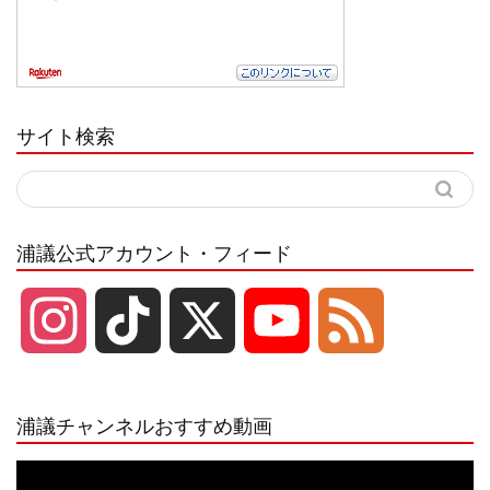
サイト検索
浦議公式アカウント・フィード
I
T
X
Y
F
n
i
o
e
浦議チャンネルおすすめ動画
s
k
u
e
動