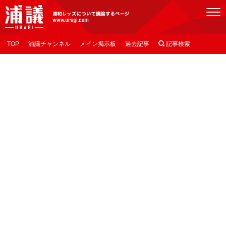
[浦議]浦和レッズについて議論するページ
TOP
浦議チャンネル
メイン掲示板
過去記事

記事検索