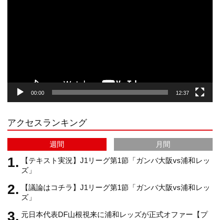
画
プ
t
T
T
d
レ
ー
a
o
u
ヤ
ー
g
k
b
00:00
12:37
r
e
アクセスランキング
a
C
週間
月間
m
h
【テキスト実況】J1リーグ第1節「ガンバ大阪vs浦和レッ
ズ」
【議論はコチラ】J1リーグ第1節「ガンバ大阪vs浦和レッ
a
ズ」
元日本代表DF山根視来に浦和レッズが正式オファー【プ
n