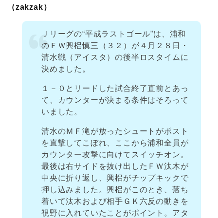
（zakzak）
Ｊリーグの“平成ラストゴール”は、浦和
のＦＷ興梠慎三（３２）が４月２８日・
清水戦（アイスタ）の後半ロスタイムに
決めました。
１－０とリードした試合終了直前とあっ
て、カウンターが決まる条件はそろって
いました。
清水のＭＦ滝が放ったシュートがポスト
を直撃してこぼれ、ここから浦和全員が
カウンター攻撃に向けてスイッチオン。
最後は右サイドを抜け出したＦＷ汰木が
中央に折り返し、興梠がチップキックで
押し込みました。興梠がこのとき、落ち
着いて汰木および相手ＧＫ六反の動きを
視野に入れていたことがポイント。アタ