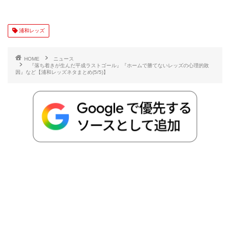
c
i
t
e
n
p
x
有
e
t
e
r
e
y
i
浦和レッズ
b
t
n
n
L
HOME
ニュース
『落ち着きが生んだ平成ラストゴール』『ホームで勝てないレッズの心理的敗
因』など【浦和レッズネタまとめ(5/5)】
o
e
a
o
i
o
r
t
n
k
e
k