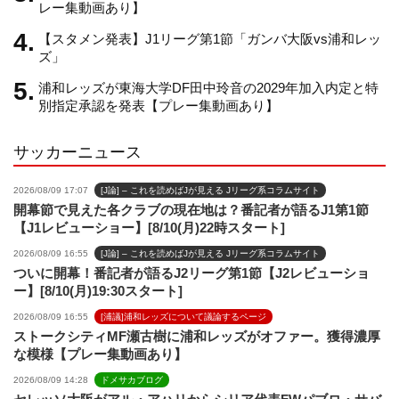
レー集動画あり】
【スタメン発表】J1リーグ第1節「ガンバ大阪vs浦和レッ
n
ズ」
浦和レッズが東海大学DF田中玲音の2029年加入内定と特
e
別指定承認を発表【プレー集動画あり】
サッカーニュース
l
2026/08/09 17:07
[J論] – これを読めばJが見える Jリーグ系コラムサイト
開幕節で見えた各クラブの現在地は？番記者が語るJ1第1節
【J1レビューショー】[8/10(月)22時スタート]
2026/08/09 16:55
[J論] – これを読めばJが見える Jリーグ系コラムサイト
ついに開幕！番記者が語るJ2リーグ第1節【J2レビューショ
ー】[8/10(月)19:30スタート]
2026/08/09 16:55
[浦議]浦和レッズについて議論するページ
ストークシティMF瀬古樹に浦和レッズがオファー。獲得濃厚
な模様【プレー集動画あり】
2026/08/09 14:28
ドメサカブログ