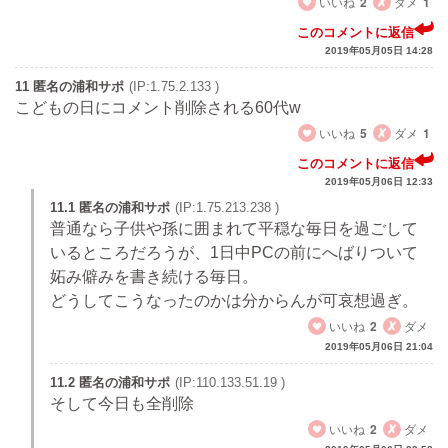
いいね
2
ダメ
1
このコメントに返信
2019年05月05日 14:28
11 匿名の浦和サポ
(IP:1.75.2.133 )
こどもの日にコメント削除される60代w
いいね
5
ダメ
1
このコメントに返信
2019年05月06日 12:33
11.1 匿名の浦和サポ
(IP:1.75.213.238 )
普通なら子供や孫に囲まれて平穏な毎日を過ごして
いるところだろうが、1日中PCの前にへばりついて
妬み僻みを書き続ける毎日。
どうしてこうなったのかは分からんが可哀想過ぎ。
いいね
2
ダメ
2019年05月06日 21:04
11.2 匿名の浦和サポ
(IP:110.133.51.19 )
そして今日も全削除
いいね
2
ダメ