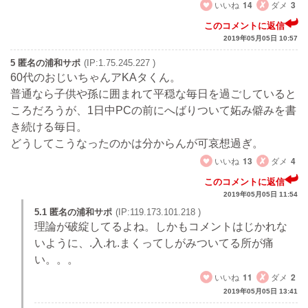
いいね
14
ダメ
3
このコメントに返信
2019年05月05日 10:57
5 匿名の浦和サポ
(IP:1.75.245.227 )
60代のおじいちゃんアKAタくん。
普通なら子供や孫に囲まれて平穏な毎日を過ごしていると
ころだろうが、1日中PCの前にへばりついて妬み僻みを書
き続ける毎日。
どうしてこうなったのかは分からんが可哀想過ぎ。
いいね
13
ダメ
4
このコメントに返信
2019年05月05日 11:54
5.1 匿名の浦和サポ
(IP:119.173.101.218 )
理論が破綻してるよね。しかもコメントはじかれな
いように、.入.れ.まくってしがみついてる所が痛
い。。。
いいね
11
ダメ
2
2019年05月05日 13:41