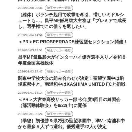
2026/08/06 08:34
埼玉サッカー通信
［総体］ボランチ起用で攻撃を牽引、惜しいミドルシ
ュートも…。昌平MF飯島碧大主将は「プレミアで成長
し、選手権でこの借りを返したい」
2026/08/04 14:56
埼玉サッカー通信
＜PR＞FC PROSPERDADE練習型セレクション開催！
2026/08/03 17:51
埼玉サッカー通信
昌平MF飯島碧大がインターハイ優秀選手入り／令和８
年度全国高校総体
2026/08/03 17:47
埼玉サッカー通信
関東中学校大会の組み合わせが決定！聖望学園中は駒
場東邦中と、南浦和中はKASHIMA UNITED FCと初戦
2026/08/01 14:14
埼玉サッカー通信
＜PR＞大宮東高校サッカー部 今年度4回目の練習会
（部活動体験会）を8/22(土)に開催
2026/08/01 09:24
埼玉サッカー通信
［学総］初優勝＆県2冠の聖望学園中、準V・南浦和中
から最多５人ずつ選出。優秀選手22人が決定