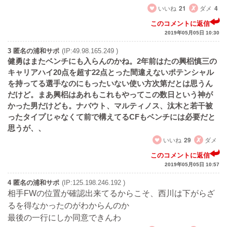
いいね
21
ダメ
4
このコメントに返信
2019年05月05日 10:30
3 匿名の浦和サポ
(IP:49.98.165.249 )
健勇はまたベンチにも入らんのかね。2年前はたの興梠慎三の
キャリアハイ20点を超す22点とった間違えないポテンシャル
を持ってる選手なのにもったいない使い方次第だとは思うん
だけど。まあ興梠はあれもこれもやってこの数日という神が
かった男だけども。ナバウト、マルティノス、汰木と若干被
ったタイプじゃなくて前で構えてるCFもベンチには必要だと
思うが、、
いいね
29
ダメ
このコメントに返信
2019年05月05日 10:57
4 匿名の浦和サポ
(IP:125.198.246.192 )
相手FWの位置が確認出来てるからこそ、西川は下がらざ
るを得なかったのがわからんのか
最後の一行にしか同意できんわ