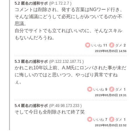
5.2 匿名の浦和サポ
(IP:1.72.2.7 )
コメントは削除され、発する言葉はNGワード行き、
そんな浦議にどうして必死にしがみついてるのか不
思議。
自分でサイトでも立てればいいのに、そんなスキル
もないんだろうね。
いいね
11
ダメ
2
2019年05月05日 14:56
5.3 匿名の浦和サポ
(IP:122.132.187.71 )
かれこれ10年以上前、A.M氏にロンパされた事が未だ
に悔しいのではと思いつつ、やっぱり異常ですね
ぇ。
いいね
9
ダメ
1
2019年05月05日 19:31
5.4 匿名の浦和サポ
(IP:49.98.173.233 )
そして今日も全削除されて終了笑
いいね
7
ダメ
1
2019年05月05日 22:52