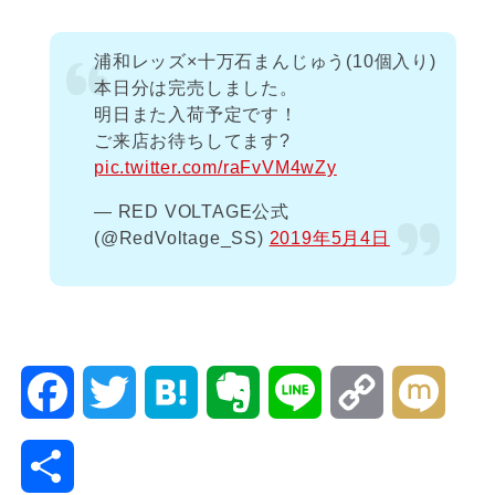
浦和レッズ×十万石まんじゅう(10個入り)
本日分は完売しました。
明日また入荷予定です！
ご来店お待ちしてます?
pic.twitter.com/raFvVM4wZy
— RED VOLTAGE公式
(@RedVoltage_SS)
2019年5月4日
F
T
H
E
L
C
M
a
w
a
v
i
o
i
共