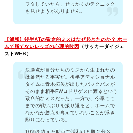
フタしていたら、せっかくのテクニック
も見せようがありません。
【浦和】後半ATの致命的ミスはなぜ起きたのか？ ホー
ムで勝てないレッズの心理的敗因
（サッカーダイジェ
ストWEB）
決勝点が自分たちのミスから生まれたの
は厳然たる事実だ。後半アディショナル
タイムに青木拓矢が出したバックパスが
そのまま相手FWロドリゲスに渡るという
致命的なミスだった。一方で、今季ここ
までの戦いぶりを振り返ると、ホームで
なかなか勝点を奪えていないことが浮き
彫りになっている。
10節を終えた時点で浦和は５勝２分３