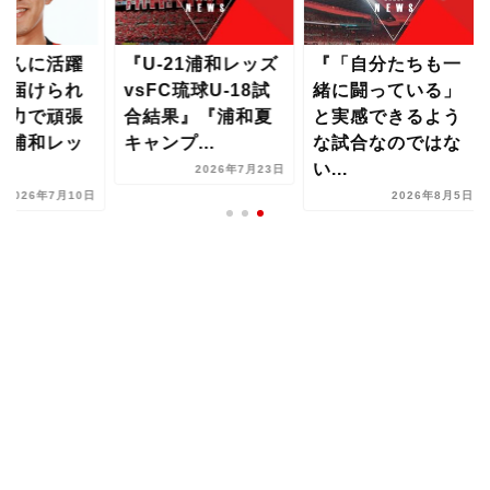
U-21浦和レッズ
『「自分たちも一
「みなさんに活
sFC琉球U-18試
緒に闘っている」
する姿を届けら
結果』『浦和夏
と実感できるよう
るよう全力で頑
ャンプ...
な試合なのではな
ります」浦和レ
い...
ズ...
2026年7月23日
2026年8月5日
2026年7月