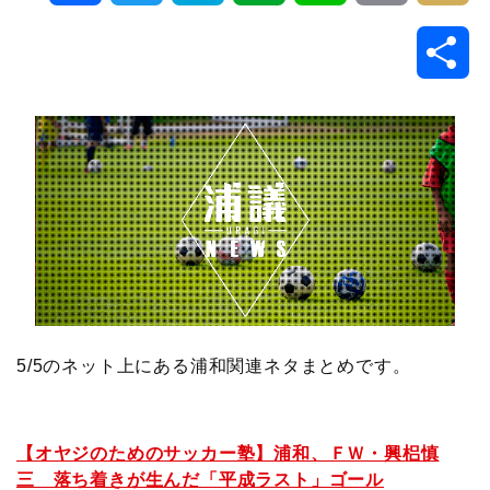
a
w
a
v
i
o
i
共
c
i
t
e
n
p
x
有
e
t
e
r
e
y
i
b
t
n
n
L
o
e
a
o
i
o
r
t
n
k
e
k
5/5のネット上にある浦和関連ネタまとめです。
【オヤジのためのサッカー塾】浦和、ＦＷ・興梠慎
三 落ち着きが生んだ「平成ラスト」ゴール