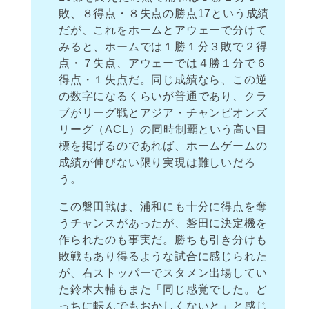
敗、８得点・８失点の勝点17という成績
だが、これをホームとアウェーで分けて
みると、ホームでは１勝１分３敗で２得
点・７失点、アウェーでは４勝１分で６
得点・１失点だ。同じ成績なら、この逆
の数字になるくらいが普通であり、クラ
ブがリーグ戦とアジア・チャンピオンズ
リーグ（ACL）の同時制覇という高い目
標を掲げるのであれば、ホームゲームの
成績が伸びない限り実現は難しいだろ
う。
この磐田戦は、浦和にも十分に得点を奪
うチャンスがあったが、磐田に決定機を
作られたのも事実だ。勝ちも引き分けも
敗戦もあり得るような試合に感じられた
が、右ストッパーでスタメン出場してい
た鈴木大輔もまた「同じ感覚でした。ど
っちに転んでもおかしくないと」と感じ