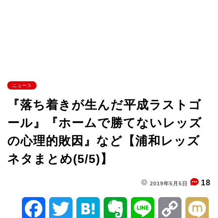
ニュース
『落ち着きが生んだ平成ラストゴ
ール』『ホームで勝てないレッズ
の心理的敗因』など【浦和レッズ
ネタまとめ(5/5)】
18
2019年5月5日
F
T
H
E
L
C
M