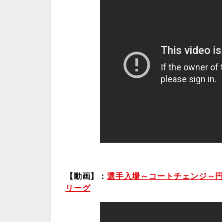
【動画】：
選手入場～コートチェンジ～円陣 
リーグ