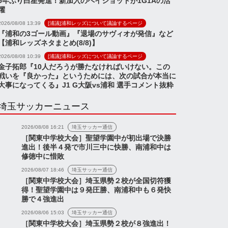
5年ぶり白星発進！新加入のペイショットが1G1Aの活
躍
2026/08/08 13:39
[浦議]浦和レッズについて議論するページ
『浦和の3ゴール動画』『退場のサヴィオが発信』など
【浦和レッズネタまとめ(8/8)】
2026/08/08 10:39
[浦議]浦和レッズについて議論するページ
金子拓郎『10人だろうが勝たなければいけない。この
戦いを『良かった』というためには、次の試合が本当に
大事になってくる』J1 G大阪vs浦和 選手コメント抜粋
埼玉サッカーニュース
2026/08/08 16:21
埼玉サッカー通信
［関東中学校大会］聖望学園中が初出場で決勝
進出！後半４発で市川三中に快勝、南浦和中は
修徳中に惜敗
2026/08/07 18:46
埼玉サッカー通信
［関東中学校大会］埼玉県勢２校が全国切符獲
得！聖望学園中は９発圧勝、南浦和中も６発快
勝で４強進出
2026/08/06 15:03
埼玉サッカー通信
［関東中学校大会］埼玉県勢２校が８強進出！