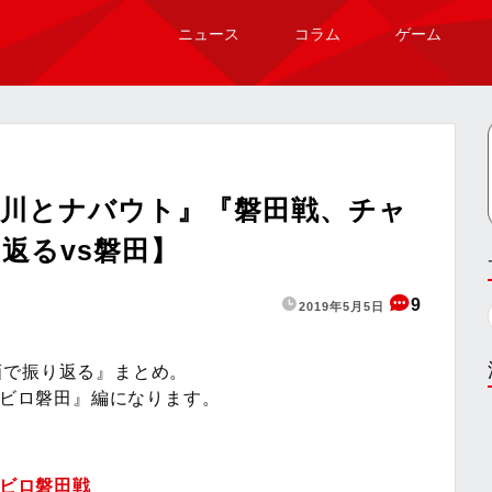
ニュース
コラム
ゲーム
西川とナバウト』『磐田戦、チャ
返るvs磐田】
9
2019年5月5日
画で振り返る』まとめ。
ュビロ磐田』編になります。
ュビロ磐田戦