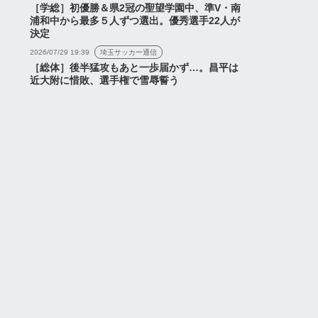
［学総］初優勝＆県2冠の聖望学園中、準V・南
浦和中から最多５人ずつ選出。優秀選手22人が
決定
2026/07/29 19:39
埼玉サッカー通信
［総体］後半猛攻もあと一歩届かず…。昌平は
近大附に惜敗、選手権で雪辱誓う