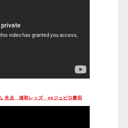
タイム 失点 浦和レッズ vsジュビロ磐田