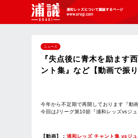
[浦議]浦和レッズについて議論するペ
ージ
ニュース
『失点後に青木を励ます
ント集』など【動画で振り
今年から不定期で再開しております『動
今回はJリーグ第10節『浦和レッズvsジ
【動画】：
浦和レッズ チャント集 vsジ