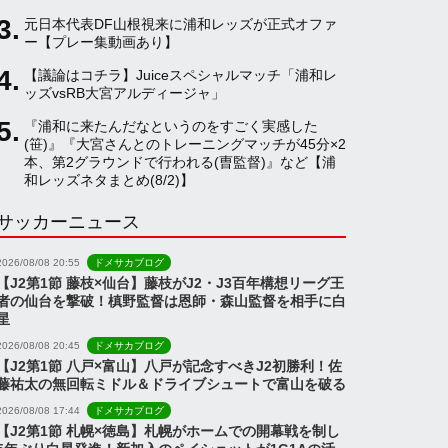
元日本代表DF山根視来に浦和レッズが正式オファ
a
ー【プレー集動画あり】
【議論はコチラ】Juiceスペシャルマッチ「浦和レ
ッズvsRB大宮アルディージャ」
n
『浦和に来たんだなというのをすごく実感した
(笹)』『大宮さんとのトレーニングマッチが45分×2
n
本、第2グラウンドで行われる(曺監督)』など【浦
和レッズネタまとめ(8/2)】
サッカーニュース
e
2026/08/08 20:55
ドメサカブログ
l
【J2第1節 藤枝×仙台】藤枝がJ2・J3百年構想リーグ王
者の仙台を撃破！槙野監督は恩師・森山監督を相手に白
星
2026/08/08 20:45
ドメサカブログ
【J2第1節 八戸×富山】八戸が記念すべきJ2初勝利！佐
藤祐太の無回転ミドル＆ドライブシュートで富山を破る
2026/08/08 17:44
ドメサカブログ
【J2第1節 札幌×徳島】札幌がホームでの開幕戦を制し