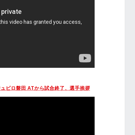
sジュビロ磐田 ATから試合終了、選手挨拶