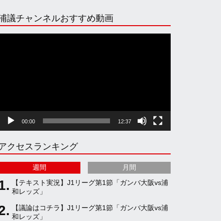
n
i
o
e
浦議チャンネルおすすめ動画
s
k
u
e
動
画
プ
t
T
T
d
レ
ー
ヤ
a
o
u
ー
00:00
12:37
g
k
b
アクセスランキング
r
e
週間
月間
a
C
【テキスト実況】J1リーグ第1節「ガンバ大阪vs浦
和レッズ」
【議論はコチラ】J1リーグ第1節「ガンバ大阪vs浦
m
h
和レッズ」