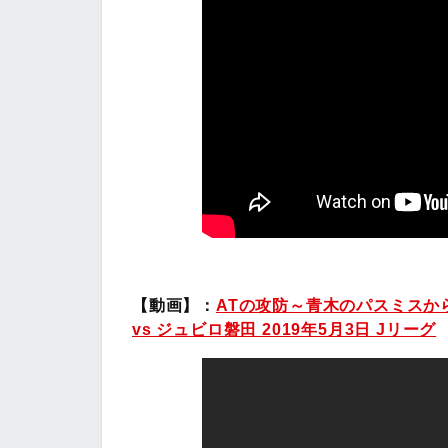
【動画】：
ATの攻防～青木のパスミスか
vs ジュビロ磐田 2019年5月3日 Jリーグ