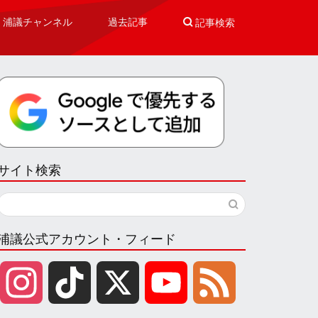
浦議チャンネル
過去記事

記事検索
サイト検索
浦議公式アカウント・フィード
I
T
X
Y
F