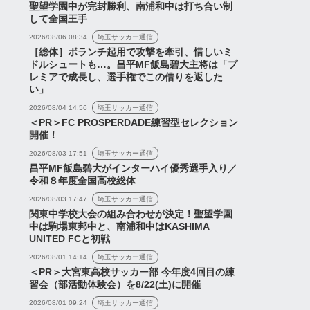
聖望学園中が完封勝利、南浦和中は打ち合い制
して全国王手
2026/08/06 08:34
埼玉サッカー通信
［総体］ボランチ起用で攻撃を牽引、惜しいミ
ドルシュートも…。昌平MF飯島碧大主将は「プ
レミアで成長し、選手権でこの借りを返した
い」
2026/08/04 14:56
埼玉サッカー通信
＜PR＞FC PROSPERDADE練習型セレクション
開催！
2026/08/03 17:51
埼玉サッカー通信
昌平MF飯島碧大がインターハイ優秀選手入り／
令和８年度全国高校総体
2026/08/03 17:47
埼玉サッカー通信
関東中学校大会の組み合わせが決定！聖望学園
中は駒場東邦中と、南浦和中はKASHIMA
UNITED FCと初戦
2026/08/01 14:14
埼玉サッカー通信
＜PR＞大宮東高校サッカー部 今年度4回目の練
習会（部活動体験会）を8/22(土)に開催
2026/08/01 09:24
埼玉サッカー通信