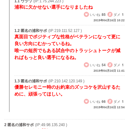
1.1 ウラワ
(IP:1.75.244.223 )
浦和に欠かせない選手になりましたね
いいね
85
ダメ
1
2019年04月16日 10:22
1.2 匿名の浦和サポ
(IP:219.111.52.127 )
真面目でポジティブな性格がベテランになって更に
良い方向にむかっているね。
唯一の短所でもある試合中のトラッシュトークが減
ればもっと良い選手になるね。
いいね
54
ダメ
1
2019年04月16日 11:41
1.3 匿名の浦和サポ
(IP:210.142.120.149 )
優勝セレモニー時のお約束のズッコケを沢山するた
めに、頑張ってほしい。
いいね
66
ダメ
1
2019年04月16日 12:54
2 匿名の浦和サポ
(IP:49.98.135.240 )