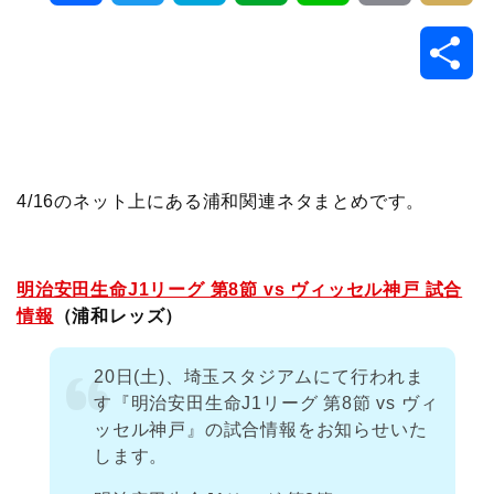
a
w
a
v
i
o
i
共
c
i
t
e
n
p
x
有
e
t
e
r
e
y
i
b
t
n
n
L
4/16のネット上にある浦和関連ネタまとめです。
o
e
a
o
i
明治安田生命J1リーグ 第8節 vs ヴィッセル神戸 試合
o
r
t
n
情報
（浦和レッズ）
k
e
k
20日(土)、埼玉スタジアムにて行われま
す『明治安田生命J1リーグ 第8節 vs ヴィ
ッセル神戸』の試合情報をお知らせいた
します。