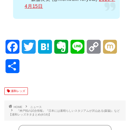
4月15日
F
T
H
E
L
C
M
a
w
a
v
i
o
i
共
c
i
t
e
n
p
x
有
e
t
e
r
e
y
i
浦和レッズ
b
t
n
n
L
HOME
ニュース
『神戸戦の試合情報』『日本には素晴らしいスタジアムが沢山ある(森脇)』など
【浦和レッズネタまとめ(4/16)】
o
e
a
o
i