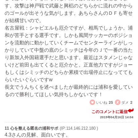
す。攻撃は神戸戦で武藤と興梠のどちらかに流れの中から
のゴールが出そうな気がします。あちらさんのＤＦも寄せ
が結構甘いので。
名古屋戦：シャビエルも厄介ですが、相馬でしょうか。浦
和が苦手とする選手です。しかも風間サッカーのポジショ
ンを流動的に動かしていくチームでセンターラインがしっ
かりしていて中盤の底のシミッチは今年のＪで一番の当た
り新加入外国籍選手だと思います。最近はスタメンじゃな
いけど前田も出てくると厄介かと。正直他力ですがジョー
もしくはシミッチのどちらか累積で出場停止になってても
らいたいぐらいですw
長文でうんちくを述べましたが最終的には浦和を愛してい
るので勝利してほしい気持ちしかないです！
いいね
25
ダメ
2
このコメントに返信
2019年04月16日 14:04
11 心を整える匿名の浦和サポ
(IP:114.146.212.180 )
4.3さんの見解、面白いです。