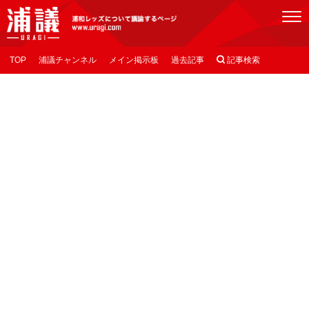
[浦議]浦和レッズについて議論するページ
TOP
浦議チャンネル
メイン掲示板
過去記事

記事検索