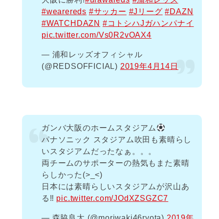
#wearereds
#サッカー
#Jリーグ
#DAZN
#WATCHDAZN
#コトシハJガハンパナイ
pic.twitter.com/Vs0R2vOAX4
— 浦和レッズオフィシャル
(@REDSOFFICIAL)
2019年4月14日
ガンバ大阪のホームスタジアム
パナソニック スタジアム吹田も素晴らし
いスタジアムだったなぁ。。。
両チームのサポーターの熱気もまた素晴
らしかった(>_<)
日本には素晴らしいスタジアムが沢山あ
る‼︎
pic.twitter.com/JOdXZSGZC7
— 森脇良太 (@moriwaki46ryota)
2019年