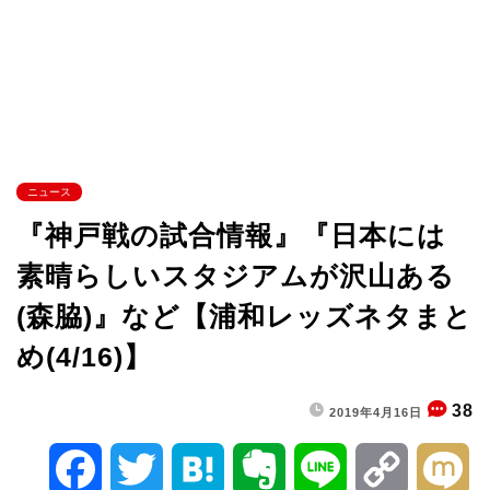
ニュース
『神戸戦の試合情報』『日本には
素晴らしいスタジアムが沢山ある
(森脇)』など【浦和レッズネタまと
め(4/16)】
38
2019年4月16日
F
T
H
E
L
C
M