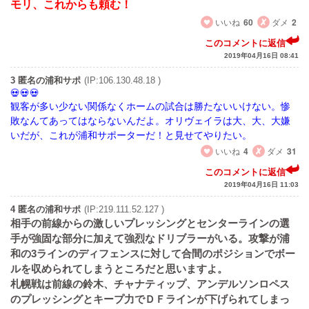
モリ、これからも頼む！
いいね
60
ダメ
2
このコメントに返信
2019年04月16日 08:41
3 匿名の浦和サポ
(IP:106.130.48.18 )
観客が多い少ない関係なくホームの試合は勝たないいけない。惨
敗なんてあってはならないんだよ。オリヴェイラは大、大、大嫌
いだが、これが浦和サポーターだ！と見せてやりたい。
いいね
4
ダメ
31
このコメントに返信
2019年04月16日 11:03
4 匿名の浦和サポ
(IP:219.111.52.127 )
相手の前線からの激しいプレッシングとセンターラインの選
手が強固な部分に加えて強烈なドリブラーがいる。攻撃が浦
和の3ラインのディフェンスに対して合間のポジションでボー
ルを収められてしまうところだと思いますよ。
札幌戦は前線の鈴木、チャナティップ、アンデルソンロペス
のプレッシングとキープ力でＤＦラインが下げられてしまっ