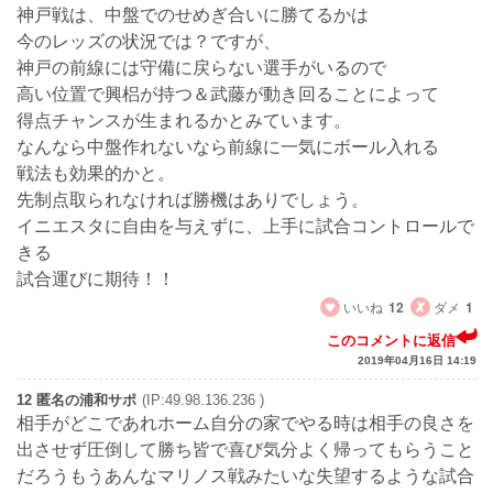
神戸戦は、中盤でのせめぎ合いに勝てるかは
今のレッズの状況では？ですが、
神戸の前線には守備に戻らない選手がいるので
高い位置で興梠が持つ＆武藤が動き回ることによって
得点チャンスが生まれるかとみています。
なんなら中盤作れないなら前線に一気にボール入れる
戦法も効果的かと。
先制点取られなければ勝機はありでしょう。
イニエスタに自由を与えずに、上手に試合コントロールで
きる
試合運びに期待！！
いいね
12
ダメ
1
このコメントに返信
2019年04月16日 14:19
12 匿名の浦和サポ
(IP:49.98.136.236 )
相手がどこであれホーム自分の家でやる時は相手の良さを
出させず圧倒して勝ち皆で喜び気分よく帰ってもらうこと
だろうもうあんなマリノス戦みたいな失望するような試合