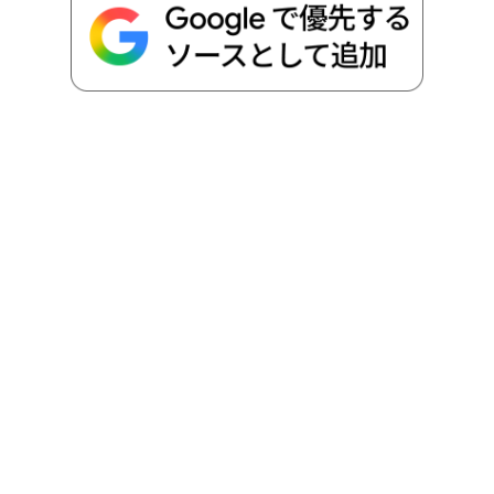
o
r
t
n
k
e
k