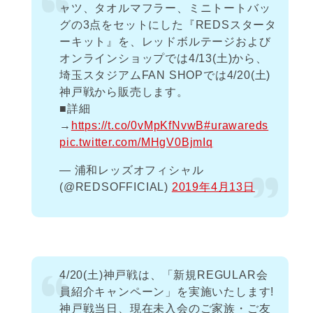
ャツ、タオルマフラー、ミニトートバッ
グの3点をセットにした『REDSスタータ
ーキット』を、レッドボルテージおよび
オンラインショップでは4/13(土)から、
埼玉スタジアムFAN SHOPでは4/20(土)
神戸戦から販売します。
■詳細
→
https://t.co/0vMpKfNvwB
#urawareds
pic.twitter.com/MHgV0BjmIq
— 浦和レッズオフィシャル
(@REDSOFFICIAL)
2019年4月13日
4/20(土)神戸戦は、「新規REGULAR会
員紹介キャンペーン」を実施いたします!
神戸戦当日、現在未入会のご家族・ご友