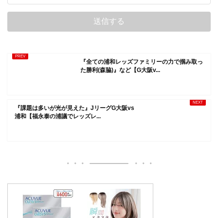
『全ての浦和レッズファミリーの力で掴み取っ
た勝利(森脇)』など【G大阪v...
『課題は多いが光が見えた』JリーグG大阪vs
浦和【福永泰の浦議でレッズレ...