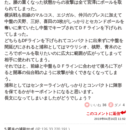
た。腰の重くなった状態からの攻撃は全て宮澤にボールを取
られてしまった。
横浜戦も前線のマルコス、エジガル、仲川のプレスに加えて
中盤の天野、三好、喜田の3枚がしっかりとセカンドボールを
奪いに来ていたし中盤でキープされてＤＦラインを下げられ
てしまった。
どちらもDFラインを下げられてコンパクトに出来ずに中盤を
間延びにされると浦和としてはマウリシオ、槙野、青木のと
ころでボールを取りたいのに広大に範囲が広がってしまって
相手に使われてしまう。
それではと、前線と中盤もＤＦラインに合わせて後ろに下が
ると開幕の仙台戦のように攻撃が全くできなくなってしま
う。
浦和としてはセンターラインがしっかりとコンパクトに陣形
を保てるかがキーポイントになると思います。
長文になってしまいましたがどうでしょう？
いいね
36
ダメ
4
このコメントに返信
2019年04月16日 11:52
5 匿名の浦和サポ
(IP:126.33.220.191 )