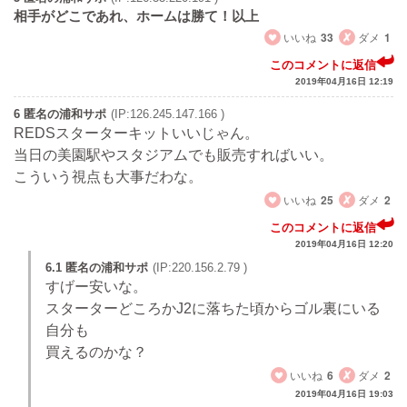
相手がどこであれ、ホームは勝て！以上
いいね
33
ダメ
1
このコメントに返信
2019年04月16日 12:19
6 匿名の浦和サポ
(IP:126.245.147.166 )
REDSスターターキットいいじゃん。
当日の美園駅やスタジアムでも販売すればいい。
こういう視点も大事だわな。
いいね
25
ダメ
2
このコメントに返信
2019年04月16日 12:20
6.1 匿名の浦和サポ
(IP:220.156.2.79 )
すげー安いな。
スターターどころかJ2に落ちた頃からゴル裏にいる
自分も
買えるのかな？
いいね
6
ダメ
2
2019年04月16日 19:03