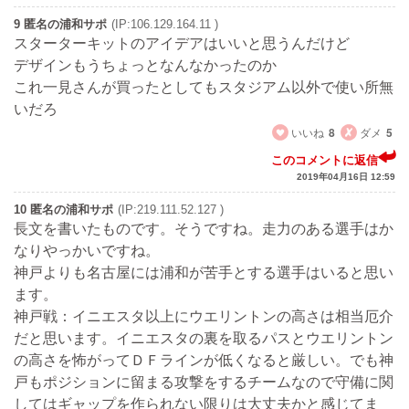
9 匿名の浦和サポ
(IP:106.129.164.11 )
スターターキットのアイデアはいいと思うんだけど
デザインもうちょっとなんなかったのか
これ一見さんが買ったとしてもスタジアム以外で使い所無
いだろ
いいね
8
ダメ
5
このコメントに返信
2019年04月16日 12:59
10 匿名の浦和サポ
(IP:219.111.52.127 )
長文を書いたものです。そうですね。走力のある選手はか
なりやっかいですね。
神戸よりも名古屋には浦和が苦手とする選手はいると思い
ます。
神戸戦：イニエスタ以上にウエリントンの高さは相当厄介
だと思います。イニエスタの裏を取るパスとウエリントン
の高さを怖がってＤＦラインが低くなると厳しい。でも神
戸もポジションに留まる攻撃をするチームなので守備に関
してはギャップを作られない限りは大丈夫かと感じてま