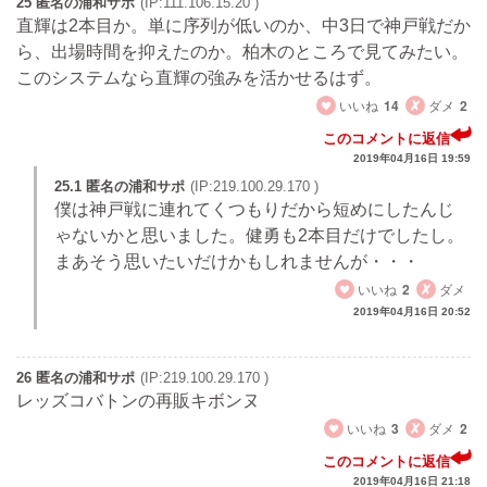
25 匿名の浦和サポ
(IP:111.106.15.20 )
直輝は2本目か。単に序列が低いのか、中3日で神戸戦だか
ら、出場時間を抑えたのか。柏木のところで見てみたい。
このシステムなら直輝の強みを活かせるはず。
いいね
14
ダメ
2
このコメントに返信
2019年04月16日 19:59
25.1 匿名の浦和サポ
(IP:219.100.29.170 )
僕は神戸戦に連れてくつもりだから短めにしたんじ
ゃないかと思いました。健勇も2本目だけでしたし。
まあそう思いたいだけかもしれませんが・・・
いいね
2
ダメ
2019年04月16日 20:52
26 匿名の浦和サポ
(IP:219.100.29.170 )
レッズコバトンの再販キボンヌ
いいね
3
ダメ
2
このコメントに返信
2019年04月16日 21:18