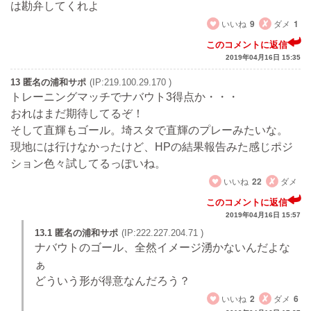
は勘弁してくれよ
いいね
9
ダメ
1
このコメントに返信
2019年04月16日 15:35
13 匿名の浦和サポ
(IP:219.100.29.170 )
トレーニングマッチでナバウト3得点か・・・
おれはまだ期待してるぞ！
そして直輝もゴール。埼スタで直輝のプレーみたいな。
現地には行けなかったけど、HPの結果報告みた感じポジ
ション色々試してるっぽいね。
いいね
22
ダメ
このコメントに返信
2019年04月16日 15:57
13.1 匿名の浦和サポ
(IP:222.227.204.71 )
ナバウトのゴール、全然イメージ湧かないんだよな
ぁ
どういう形が得意なんだろう？
いいね
2
ダメ
6