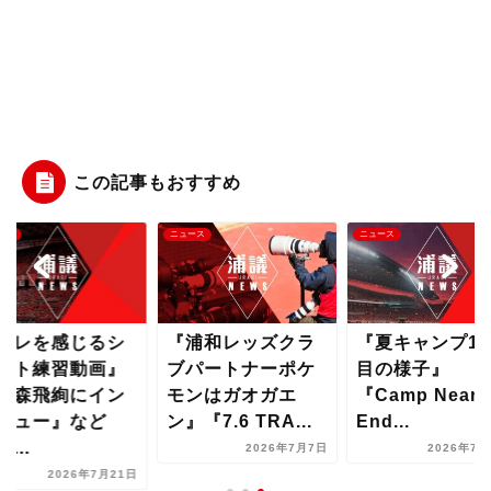
この記事もおすすめ
ース
ニュース
ニュース
キレを感じるシ
『浦和レッズクラ
『夏キャンプ17
ート練習動画』
ブパートナーポケ
目の様子』
小森飛絢にイン
モンはガオガエ
『Camp Nears 
ビュー』など
ン』『7.6 TRA...
End...
...
2026年7月7日
2026年7月
2026年7月21日