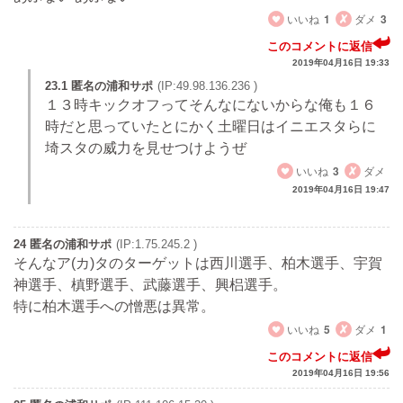
いいね
1
ダメ
3
このコメントに返信
2019年04月16日 19:33
23.1 匿名の浦和サポ
(IP:49.98.136.236 )
１３時キックオフってそんなにないからな俺も１６
時だと思っていたとにかく土曜日はイニエスタらに
埼スタの威力を見せつけようぜ
いいね
3
ダメ
2019年04月16日 19:47
24 匿名の浦和サポ
(IP:1.75.245.2 )
そんなア(カ)タのターゲットは西川選手、柏木選手、宇賀
神選手、槙野選手、武藤選手、興梠選手。
特に柏木選手への憎悪は異常。
いいね
5
ダメ
1
このコメントに返信
2019年04月16日 19:56